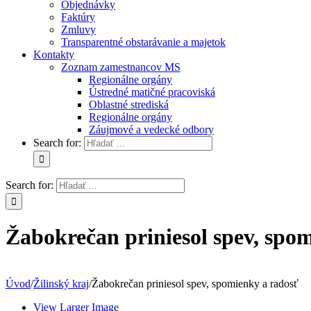
Objednávky
Faktúry
Zmluvy
Transparentné obstarávanie a majetok
Kontakty
Zoznam zamestnancov MS
Regionálne orgány
Ústredné matičné pracoviská
Oblastné strediská
Regionálne orgány
Záujmové a vedecké odbory
Search for:
Search for:
Žabokrečan priniesol spev, spo
Úvod
/
Žilinský kraj
/
Žabokrečan priniesol spev, spomienky a radosť
View Larger Image