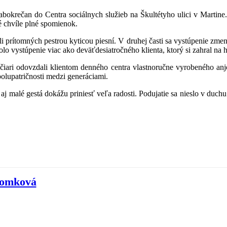
abokrečan do Centra sociálnych služieb na Škultétyho ulici v Martine
é chvíle plné spomienok.
 prítomných pestrou kyticou piesní. V druhej časti sa vystúpenie zmeni
o vystúpenie viac ako deväťdesiatročného klienta, ktorý si zahral na h
tičiari odovzdali klientom denného centra vlastnoručne vyrobeného an
lupatričnosti medzi generáciami.
 malé gestá dokážu priniesť veľa radosti. Podujatie sa nieslo v duchu p
Tomková