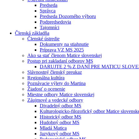
Predseda
Správca
Predseda Dozorného výboru
Podpredsedovia
Tajomníci
Členská základňa
Členské ústredie
Dokumenty na stiahnutie
Príprava VZ MS 2025
Ako sa stať členom Matice slovenskej
Postup pri zakladaní odborov MS
DARUJTE 2 % Z DANÍ PRE MATICU SLOV
Slávnostný členský preukaz
Regionálna kultúra
Poznávacie výlety do Martina
Žiadosť o ocenenie
Miestne odbory Matice slovenskej
Záujmové a vedecké odbory
Divadelný odbor MS
Kulturologicko-filozofický odbor Matice slovensk
Historický odbor MS
Hudobný odbor MS
Mladá Matica
Jazykový odbor MS