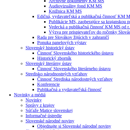
Archívne dokumenty KM MS
Audiovizuálny fond KM MS
Knižnica KM MS
Edičná, vydavateľská a publikačná činnosť KM 
Publikácie MS, zaoberajúce sa krajanskou p
Vedecká a publikačná činnosť KM MS od r.
Výzva pre prispievateľov do ročenky Slovác
Rada pre Slovákov žijúcich v zahraničí
Ponuka panelových výstav
Slovenský historický ústav
Činnosť Slovenského historického ústavu
Historický zborník
Slovenský literárny ústav
Činnosť Slovenského literárneho ústavu
Stredisko národnostných vzťahov
Činnosť Strediska národostných vzťahov
Konferencie
Publikačná a vydavateľská činnosť
Novinky a médiá
Novinky
Správy z krajov
Súťaže Matice slovenskej
Informačné ústredie
Slovenské národné noviny
Objednajte si Slovenské národné noviny