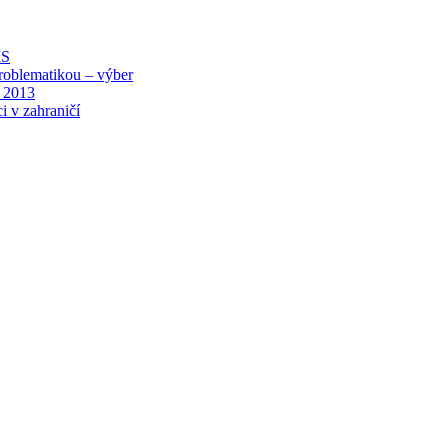
MS
roblematikou – výber
 2013
i v zahraničí