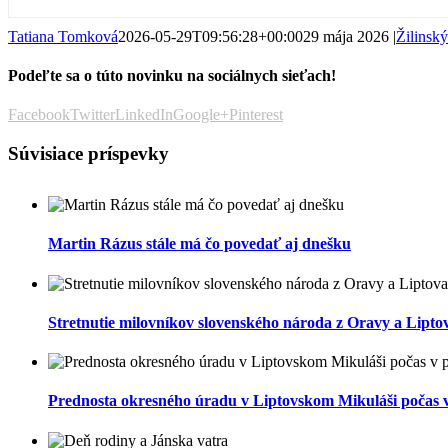
Tatiana Tomková
2026-05-29T09:56:28+00:00
29 mája 2026
|
Žilinský
Podeľte sa o túto novinku na sociálnych sieťach!
Facebook
Twitter
LinkedIn
Google+
Pinterest
Súvisiace príspevky
Martin Rázus stále má čo povedať aj dnešku
Stretnutie milovníkov slovenského národa z Oravy a Liptova
Prednosta okresného úradu v Liptovskom Mikuláši počas v