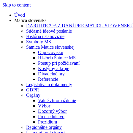
Skip to content
Úvod
Matica slovenská
DARUJTE 2 % Z DANÍ PRE MATICU SLOVENSK
Súčasné ideové poslanie
História ustanovizne
Symboly MS
Šatnica Matice slovenskej
O pracovisku
História Šatnice MS
Postup pri požičiavaní
Kostýmy a kroje
Divadelné hry
Referencie
Legislatíva a dokumenty
GDPR
Orgány
Valné zhromaždenie
Výbor
Dozorný výbor
Predsedníctvo
Prezídium
Regionálne orgány
Ústrední funkcionári