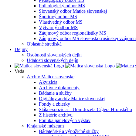
Pedagogický odbor MS
Politologický odbor MS
Slovanský odbor Matice slovenskej
Športový odbor MS
Vlastivedný odbor MS
Výtvarný odbor MS
Záujmový odbor regionalistiky MS
Záujmový odbor MS slovensko-rusínskej vzájomno
Oblastné strediská
Dejiny
Osobnosti slovenských dejín
Udalosti slovenských dejín
Veda
Archív Matice slovenskej
Akvizícia
Archívne dokumenty
Bádanie a služby
Digitálny archív Matice slovenskej
Fondy a zbierky
Stála expozícia – Dom Jozefa Cígera Hronského
Z histórie archívu
Ponuka panelových výstav
Krajanské múzeum
Bádateľské a výpožičné služby