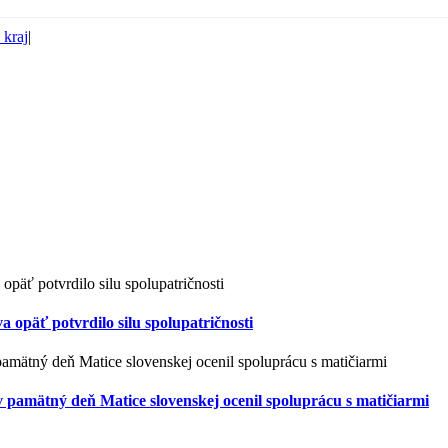
 kraj
|
 opäť potvrdilo silu spolupatričnosti
 pamätný deň Matice slovenskej ocenil spoluprácu s matičiarmi