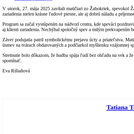
V utorok, 27. mája 2025 zavítali matičiari zo Žabokriek, spevokol Ž
zariadenia nielen krásne ľudové piesne, ale aj dobrú náladu a príjemn
Program sa začal vystúpením na nádvorí centra, kde speváci pozdravili
aj klienti zariadenia. Nechýbal spoločný spev a milým prekvapením bol
Záver podujatia patril symbolickému prejavu úcty a priateľstva. Ma
úsmev na tvárach obdarovaných a podčiarkol myšlienku vzájomnej spo
Stretnutie bolo dôkazom, že hudba spája ľudí bez ohľadu na vek a že aj
spomínať.
Eva Rišiaňová
Tatiana 