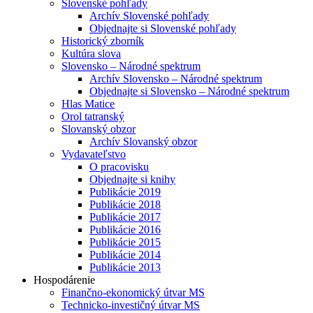
Slovenské pohľady
Archív Slovenské pohľady
Objednajte si Slovenské pohľady
Historický zborník
Kultúra slova
Slovensko – Národné spektrum
Archív Slovensko – Národné spektrum
Objednajte si Slovensko – Národné spektrum
Hlas Matice
Orol tatranský
Slovanský obzor
Archív Slovanský obzor
Vydavateľstvo
O pracovisku
Objednajte si knihy
Publikácie 2019
Publikácie 2018
Publikácie 2017
Publikácie 2016
Publikácie 2015
Publikácie 2014
Publikácie 2013
Hospodárenie
Finančno-ekonomický útvar MS
Technicko-investičný útvar MS