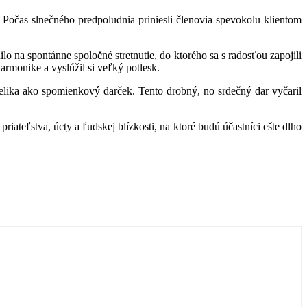
. Počas slnečného predpoludnia priniesli členovia spevokolu klientom
lo na spontánne spoločné stretnutie, do ktorého sa s radosťou zapojili
armonike a vyslúžil si veľký potlesk.
jelika ako spomienkový darček. Tento drobný, no srdečný dar vyčaril
riateľstva, úcty a ľudskej blízkosti, na ktoré budú účastníci ešte dlho