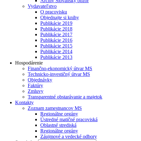
Archív Slovanský obzor
Vydavateľstvo
O pracovisku
Objednajte si knihy
Publikácie 2019
Publikácie 2018
Publikácie 2017
Publikácie 2016
Publikácie 2015
Publikácie 2014
Publikácie 2013
Hospodárenie
Finančno-ekonomický útvar MS
Technicko-investičný útvar MS
Objednávky
Faktúry
Zmluvy
Transparentné obstarávanie a majetok
Kontakty
Zoznam zamestnancov MS
Regionálne orgány
Ústredné matičné pracoviská
Oblastné strediská
Regionálne orgány
Záujmové a vedecké odbory