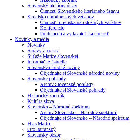
Slovenský literárny ústav
Činnosť Slovenského literárneho ústavu
Stredisko národnostných vzťahov
Činnosť Strediska národostných vzťahov
Konferencie
Publikačná a vydavateľská činnosť
Novinky a médiá
Novinky
Správy z krajov
Súťaže Matice slovenskej
Informačné ústredie
Slovenské národné noviny
Objednajte si Slovenské národné noviny
Slovenské pohľady
Archív Slovenské pohľady
Objednajte si Slovenské pohľady
Historický zborník
Kultúra slova
Slovensko – Národné spektrum
Archív Slovensko – Národné spektrum
Objednajte si Slovensko – Národné spektrum
Hlas Matice
Orol tatranský
Slovanský obzor