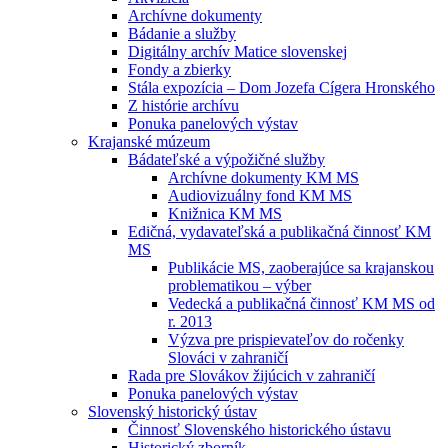
Archívne dokumenty
Bádanie a služby
Digitálny archív Matice slovenskej
Fondy a zbierky
Stála expozícia – Dom Jozefa Cígera Hronského
Z histórie archívu
Ponuka panelových výstav
Krajanské múzeum
Bádateľské a výpožičné služby
Archívne dokumenty KM MS
Audiovizuálny fond KM MS
Knižnica KM MS
Edičná, vydavateľská a publikačná činnosť KM
MS
Publikácie MS, zaoberajúce sa krajanskou
problematikou – výber
Vedecká a publikačná činnosť KM MS od
r. 2013
Výzva pre prispievateľov do ročenky
Slováci v zahraničí
Rada pre Slovákov žijúcich v zahraničí
Ponuka panelových výstav
Slovenský historický ústav
Činnosť Slovenského historického ústavu
Historický zborník