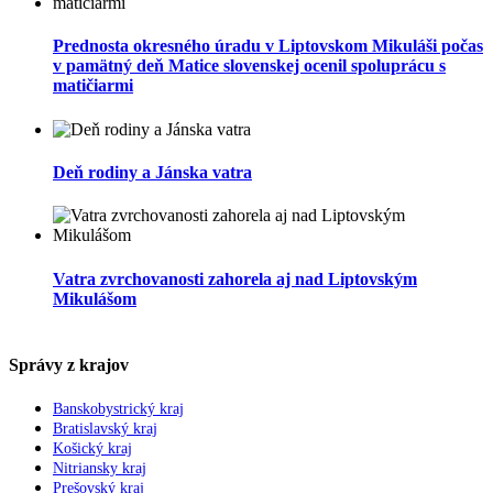
Prednosta okresného úradu v Liptovskom Mikuláši počas
v pamätný deň Matice slovenskej ocenil spoluprácu s
matičiarmi
Deň rodiny a Jánska vatra
Vatra zvrchovanosti zahorela aj nad Liptovským
Mikulášom
Správy z krajov
Banskobystrický kraj
Bratislavský kraj
Košický kraj
Nitriansky kraj
Prešovský kraj