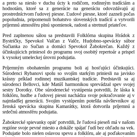
a preto sa nieslo v duchu úcty k rodičom, rodinným tradíciám a
hodnotám, ktoré sa z generácie na generáciu odovzdávajú aj
prostredníctvom ľudovej piesne. Ľudové piesne, ktoré zazneli počas
popoludnia, pripomenuli bohatstvo slovenských tradícií a vytvorili
príjemnú atmosféru plnú spomienok, radosti a stretnutí priateľov.
Pred zaplnenou sálou sa predstavili Folklórna skupina Hrádok z
Bystričky, Spevokol Valčan z Valče, Hudobno-spevácky súbor
Sučianka zo Sučian a domáci Spevokol Žabokrečan. Každý z
účinkujúcich priniesol do programu svoj osobitý repertoár a prispel
k vysokej umeleckej úrovni podujatia.
Príjemným obohatením programu boli aj hosťujúci účinkujúci.
Súrodenci Rybanovi spolu so svojím starkým priniesli na javisko
krásny príklad rodinnej muzikantskej tradície. Predstavili sa aj
súrodenci Bellovci, kde Matúš harmonikou sprevádzal spev svojej
sestry Dorotky. Obe súrodenecké vystúpenia potvrdili, že láska k
folklóru, hudbe a ľudovej piesni nachádza svoje pokračovanie aj v
najmladšej generácii. Svojím vystúpením potešila návštevníkov aj
ženská spevácka skupina Kamarátky, ktorá dotvorila príjemnú a
srdečnú atmosféru podujatia.
Žabokrecké spievanky opäť potvrdili, že ľudová pieseň má v našom
regióne svoje pevné miesto a dokáže spájať ľudí bez ohľadu na vek.
Podujatie bolo nielen oslavou spevu a folklóru, ale aj poďakovaním