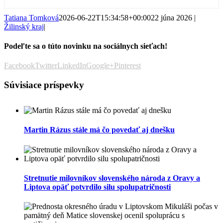
Tatiana Tomková
2026-06-22T15:34:58+00:00
22 júna 2026
|
Žilinský kraj
|
Podeľte sa o túto novinku na sociálnych sieťach!
Facebook
Twitter
LinkedIn
Google+
Pinterest
Súvisiace príspevky
Martin Rázus stále má čo povedať aj dnešku
Stretnutie milovníkov slovenského národa z Oravy a
Liptova opäť potvrdilo silu spolupatričnosti