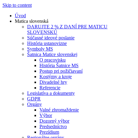
Skip to content
Úvod
Matica slovenská
DARUJTE 2 % Z DANÍ PRE MATICU
SLOVENSKÚ
Súčasné ideové poslanie
História ustanovizne
Symboly MS
Šatnica Matice slovenskej
O pracovisku
História Šatnice MS
Postup pri požičiavaní
Kostýmy a kroje
Divadelné hry
Referencie
Legislatíva a dokumenty
GDPR
Orgány
Valné zhromaždenie
Výbor
Dozorný výbor
Predsedníctvo
Prezídium
Regionálne orgány