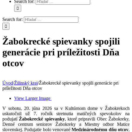
Search for:
Search for:
Žabokrecké spievanky spojili
generácie pri príležitosti Dňa
otcov
Úvod
/
Žilinský kraj
/
Žabokrecké spievanky spojili generácie pri
príležitosti Dňa otcov
View Larger Image
V sobotu, 20. júna 2026 sa v Kultúrnom dome v Žabokrekoch
uskutočnil už 7. ročník stretnutia matičných spevokolov na
podujatí
Žabokrecké spievanky
, ktoré pripravili Obec Žabokreky,
Denné centrum seniorov Žabokreky a Miestny odbor Matice
slovenskej. Podujatie bolo venované
Medzinárodnému dňu otcov
,