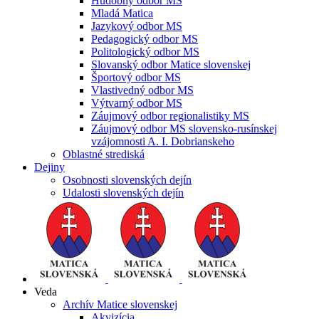
Hudobný odbor MS
Mladá Matica
Jazykový odbor MS
Pedagogický odbor MS
Politologický odbor MS
Slovanský odbor Matice slovenskej
Športový odbor MS
Vlastivedný odbor MS
Výtvarný odbor MS
Záujmový odbor regionalistiky MS
Záujmový odbor MS slovensko-rusínskej
vzájomnosti A. I. Dobrianskeho
Oblastné strediská
Dejiny
Osobnosti slovenských dejín
Udalosti slovenských dejín
Veda
Archív Matice slovenskej
Akvizícia