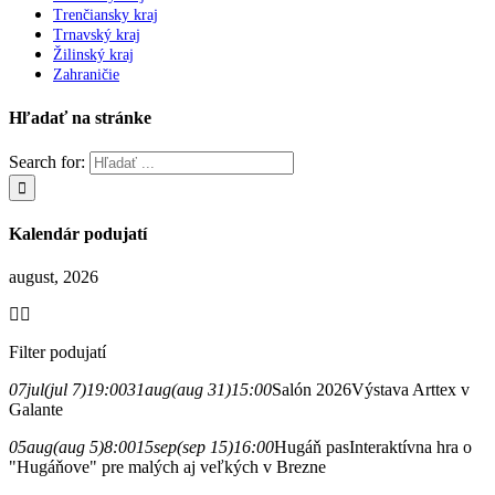
Trenčiansky kraj
Trnavský kraj
Žilinský kraj
Zahraničie
Hľadať na stránke
Search for:
Kalendár podujatí
august, 2026
Filter podujatí
07
jul
(jul 7)
19:00
31
aug
(aug 31)
15:00
Salón 2026
Výstava Arttex v
Galante
05
aug
(aug 5)
8:00
15
sep
(sep 15)
16:00
Hugáň pas
Interaktívna hra o
"Hugáňove" pre malých aj veľkých v Brezne