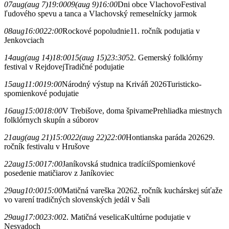
07
aug
(aug 7)
19:00
09
(aug 9)
16:00
Dni obce Vlachovo
Festival
ľudového spevu a tanca a Vlachovský remeselnícky jarmok
08
aug
16:00
22:00
Rockové popoludnie
11. ročník podujatia v
Jenkovciach
14
aug
(aug 14)
18:00
15
(aug 15)
23:30
52. Gemerský folklórny
festival v Rejdovej
Tradičné podujatie
15
aug
11:00
19:00
Národný výstup na Kriváň 2026
Turisticko-
spomienkové podujatie
16
aug
15:00
18:00
V Trebišove, doma špivame
Prehliadka miestnych
folklórnych skupín a súborov
21
aug
(aug 21)
15:00
22
(aug 22)
22:00
Hontianska paráda 2026
29.
ročník festivalu v Hrušove
22
aug
15:00
17:00
Janíkovská studnica tradícií
Spomienkové
posedenie matičiarov z Janíkoviec
29
aug
10:00
15:00
Matičná vareška 2026
2. ročník kuchárskej súťaže
vo varení tradičných slovenských jedál v Šali
29
aug
17:00
23:00
2. Matičná veselica
Kultúrne podujatie v
Nesvadoch