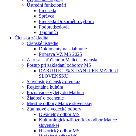
Ústrední funkcionári
Predseda
Správca
Predseda Dozorného výboru
Podpredsedovia
Tajomníci
Členská základňa
Členské ústredie
Dokumenty na stiahnutie
Príprava VZ MS 2025
Ako sa stať členom Matice slovenskej
Postup pri zakladaní odborov MS
DARUJTE 2 % Z DANÍ PRE MATICU
SLOVENSKÚ
Slávnostný členský preukaz
Regionálna kultúra
Poznávacie výlety do Martina
Žiadosť o ocenenie
Miestne odbory Matice slovenskej
Záujmové a vedecké odbory
Divadelný odbor MS
Kulturologicko-filozofický odbor Matice
slovenskej
Historický odbor MS