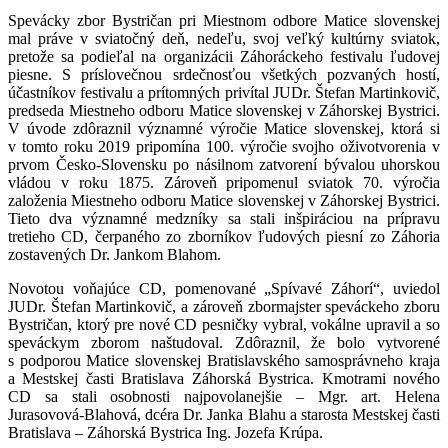
Spevácky zbor Bystričan pri Miestnom odbore Matice slovenskej
mal práve v sviatočný deň, nedeľu, svoj veľký kultúrny sviatok,
pretože sa podieľal na organizácii Záhoráckeho festivalu ľudovej
piesne. S príslovečnou srdečnosťou všetkých pozvaných hostí,
účastníkov festivalu a prítomných privítal JUDr. Štefan Martinkovič,
predseda Miestneho odboru Matice slovenskej v Záhorskej Bystrici.
V úvode zdôraznil významné výročie Matice slovenskej, ktorá si
v tomto roku 2019 pripomína 100. výročie svojho oživotvorenia v
prvom Česko-Slovensku po násilnom zatvorení bývalou uhorskou
vládou v roku 1875. Zároveň pripomenul sviatok 70. výročia
založenia Miestneho odboru Matice slovenskej v Záhorskej Bystrici.
Tieto dva významné medzníky sa stali inšpiráciou na prípravu
tretieho CD, čerpaného zo zborníkov ľudových piesní zo Záhoria
zostavených Dr. Jankom Blahom.
Novotou voňajúce CD, pomenované „Spívavé Záhorí“, uviedol
JUDr. Štefan Martinkovič, a zároveň zbormajster speváckeho zboru
Bystričan, ktorý pre nové CD pesničky vybral, vokálne upravil a so
speváckym zborom naštudoval. Zdôraznil, že bolo vytvorené
s podporou Matice slovenskej Bratislavského samosprávneho kraja
a Mestskej časti Bratislava Záhorská Bystrica. Kmotrami nového
CD sa stali osobnosti najpovolanejšie – Mgr. art. Helena
Jurasovová-Blahová, dcéra Dr. Janka Blahu a starosta Mestskej časti
Bratislava – Záhorská Bystrica Ing. Jozefa Krúpa.