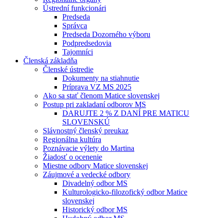
Ústrední funkcionári
Predseda
Správca
Predseda Dozorného výboru
Podpredsedovia
Tajomníci
Členská základňa
Členské ústredie
Dokumenty na stiahnutie
Príprava VZ MS 2025
Ako sa stať členom Matice slovenskej
Postup pri zakladaní odborov MS
DARUJTE 2 % Z DANÍ PRE MATICU
SLOVENSKÚ
Slávnostný členský preukaz
Regionálna kultúra
Poznávacie výlety do Martina
Žiadosť o ocenenie
Miestne odbory Matice slovenskej
Záujmové a vedecké odbory
Divadelný odbor MS
Kulturologicko-filozofický odbor Matice
slovenskej
Historický odbor MS