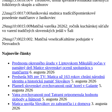
16
aug
15:00
18:00
V Trebišove, doma špivame
Prehliadka miestnych
folklórnych skupín a súborov
22
aug
15:00
17:00
Janíkovská studnica tradícií
Spomienkové
posedenie matičiarov z Janíkoviec
29
aug
10:00
15:00
Matičná vareška 2026
2. ročník kuchárskej súťaže
vo varení tradičných slovenských jedál v Šali
29
aug
17:00
23:00
2. Matičná veselica
Kultúrne podujatie v
Nesvadoch
Najnovšie články
Prednosta okresného úradu v Liptovskom Mikuláši počas v
pamätný deň Matice slovenskej ocenil spoluprácu s
matičiarmi
6. augusta 2026
Predseda MS pre TV: Matica už 163 rokov chráni národnú
identitu a historickú pamäť Slovákov
5. augusta 2026
Plameň slovenskej zvrchovanosti opäť horel v Galante
5.
augusta 2026
Vatra zvrchovanosti pod Tatrami pripomenula hodnotu
slobody a štátnosti
5. augusta 2026
Matica spojila Slovákov zo zahraničia i z domova
3. augusta
2026