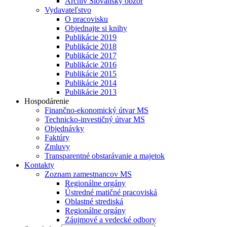
Archív Slovanský obzor
Vydavateľstvo
O pracovisku
Objednajte si knihy
Publikácie 2019
Publikácie 2018
Publikácie 2017
Publikácie 2016
Publikácie 2015
Publikácie 2014
Publikácie 2013
Hospodárenie
Finančno-ekonomický útvar MS
Technicko-investičný útvar MS
Objednávky
Faktúry
Zmluvy
Transparentné obstarávanie a majetok
Kontakty
Zoznam zamestnancov MS
Regionálne orgány
Ústredné matičné pracoviská
Oblastné strediská
Regionálne orgány
Záujmové a vedecké odbory