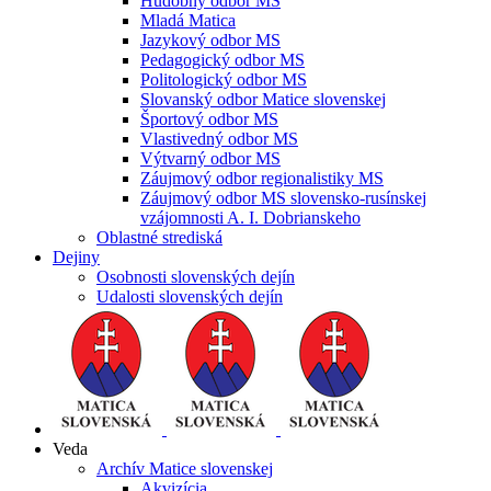
Hudobný odbor MS
Mladá Matica
Jazykový odbor MS
Pedagogický odbor MS
Politologický odbor MS
Slovanský odbor Matice slovenskej
Športový odbor MS
Vlastivedný odbor MS
Výtvarný odbor MS
Záujmový odbor regionalistiky MS
Záujmový odbor MS slovensko-rusínskej
vzájomnosti A. I. Dobrianskeho
Oblastné strediská
Dejiny
Osobnosti slovenských dejín
Udalosti slovenských dejín
Veda
Archív Matice slovenskej
Akvizícia