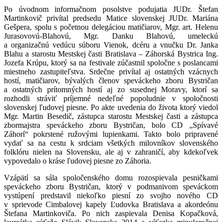
Po úvodnom informačnom posolstve podujatia JUDr. Štefan
Martinkovič privítal predsedu Matice slovenskej JUDr. Mariána
Gešpera, spolu s početnou delegáciou matičiarov, Mgr. art. Helenu
Jurasovovú-Blahovú, Mgr. Danku Blahovú, umeleckú
a organizačnú vedúcu súboru Vienok, dcéru a vnučku Dr. Janka
Blahu a starostu Mestskej časti Bratislava – Záhorská Bystrica Ing.
Jozefa Krúpu, ktorý sa na festivale zúčastnil spoločne s poslancami
miestneho zastupiteľstva. Srdečne privítal aj ostatných vzácnych
hostí, matičiarov, bývalých členov speváckeho zboru Bystričan
a ostatných prítomných hostí aj zo susednej Moravy, ktorí sa
rozhodli stráviť príjemné nedeľné popoludnie v spoločnosti
slovenskej ľudovej piesne. Po akte uvedenia do života ktorý viedol
Mgr. Martin Besedič, zástupca starostu Mestskej časti a zástupca
zbormajstra speváckeho zboru Bystričan, bolo CD „Spívavé
Záhorí“ pokrstené ružovými lupienkami. Takto bolo pripravené
vydať sa na cestu k srdciam všetkých milovníkov slovenského
folklóru nielen na Slovensku, ale aj v zahraničí, aby kdekoľvek
vypovedalo o kráse ľudovej piesne zo Záhoria.
Vzápätí sa sála spoločenského domu rozospievala pesničkami
speváckeho zboru Bystričan, ktorý v podmanivom speváckom
vystúpení predstavil niekoľko piesní zo svojho nového CD
v sprievode Cimbalovej kapely Ľudovka Bratislava a akordeónu
Štefana Martinkoviča. Po nich zaspievala Denisa Kopačková,