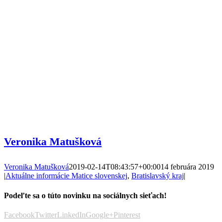
Veronika Matušková
Veronika Matušková
2019-02-14T08:43:57+00:00
14 februára 2019
|
Aktuálne informácie Matice slovenskej
,
Bratislavský kraj
|
Podeľte sa o túto novinku na sociálnych sieťach!
Facebook
Twitter
LinkedIn
Google+
Pinterest