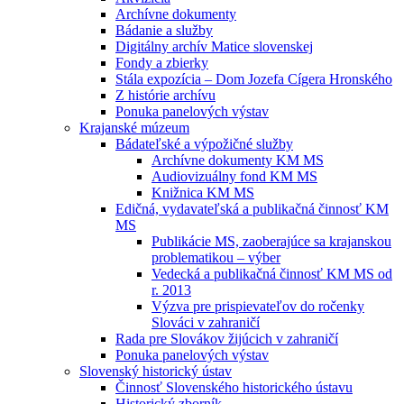
Archívne dokumenty
Bádanie a služby
Digitálny archív Matice slovenskej
Fondy a zbierky
Stála expozícia – Dom Jozefa Cígera Hronského
Z histórie archívu
Ponuka panelových výstav
Krajanské múzeum
Bádateľské a výpožičné služby
Archívne dokumenty KM MS
Audiovizuálny fond KM MS
Knižnica KM MS
Edičná, vydavateľská a publikačná činnosť KM
MS
Publikácie MS, zaoberajúce sa krajanskou
problematikou – výber
Vedecká a publikačná činnosť KM MS od
r. 2013
Výzva pre prispievateľov do ročenky
Slováci v zahraničí
Rada pre Slovákov žijúcich v zahraničí
Ponuka panelových výstav
Slovenský historický ústav
Činnosť Slovenského historického ústavu
Historický zborník