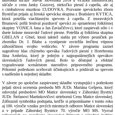
laureátka súťaže Slávik Slovenska 2014 a víťazka minuloročnej
súťaže o cenu Janky Guzovej, niekoľko piesní á capella, ale aj
s cimbalovou muzikou ĽUDOVKA. Pozvanie speváckeho zboru
Bystričan prijala aj ženská spevácka skupina z Bratislavy KYTICA,
ktorá potešila viachlasným spevom á capella. Z moravských
Brumovíc prišli festival pozdraviť speváci zo spriatelenej folklórnej
skupiny VONICA Jana a Jan Zaviačičovci, ktorí zaspievali sólo i v
duete krásne moravské ľudové piesne. Potešila aj folklórna skupina
GBELAN z Gbiel, ktorá taktiež siahla pri výbere pesničiek po
zborníku Dr. J. Blahu a vystúpenie osviežila írečitou vtipnou
záhoráčtinou svojho vedúceho. V závere programu zaznel
sugestívny hlas chýrneho speváka ľudových piesní z Horehronia
Jána Ambróza, ktorý je jedným z najpopulárnejších spevákov
slovenských ľudových piesní. Bolo to dôstojné a efektné
vygradovanie scenáristom starostlivo pripraveného programu.
Prítomní potleskom oceňovali účinkujúcich a pridávali sa spevom
s nadšením k nejednej skladbe.
V závere po spoločne zaspievanej skladbe vystupujúci s potleskom
prijali slová ocenenia predsedu MS JUDr. Mariána Gešpera, ktorý
odovzdal predsedovi MO Matice slovenskej v Záhorskej Bystrici
JUDr. Štefanovi Martinkovičovi striebornú Cenu Matice slovenskej.
Zdôraznil symboliku podujatia, keďže si pripomíname v tomto roku
aj 100. výročie vzniku prvých miestnych odborov Matice slovenskej
a v prípade Záhorskej Bystrice 70. výročie MO MS. Vyzval