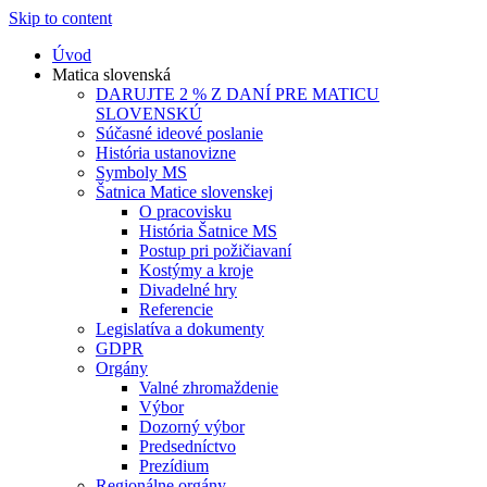
Skip to content
Úvod
Matica slovenská
DARUJTE 2 % Z DANÍ PRE MATICU
SLOVENSKÚ
Súčasné ideové poslanie
História ustanovizne
Symboly MS
Šatnica Matice slovenskej
O pracovisku
História Šatnice MS
Postup pri požičiavaní
Kostýmy a kroje
Divadelné hry
Referencie
Legislatíva a dokumenty
GDPR
Orgány
Valné zhromaždenie
Výbor
Dozorný výbor
Predsedníctvo
Prezídium
Regionálne orgány