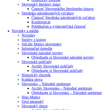
Slovenský literárny ústav
Činnosť Slovenského literárneho ústavu
Stredisko národnostných vzťahov
Činnosť Strediska národostných vzťahov
Konferencie
Publikačná a vydavateľská činnosť
Novinky a médiá
Novinky
Správy z krajov
Súťaže Matice slovenskej
Informačné ústredie
Slovenské národné noviny
Objednajte si Slovenské národné noviny
Slovenské pohľady
Archív Slovenské pohľady
Objednajte si Slovenské pohľady
Historický zborník
Kultúra slova
Slovensko – Národné spektrum
Archív Slovensko – Národné spektrum
Objednajte si Slovensko – Národné spektrum
Hlas Matice
Orol tatranský
Slovanský obzor