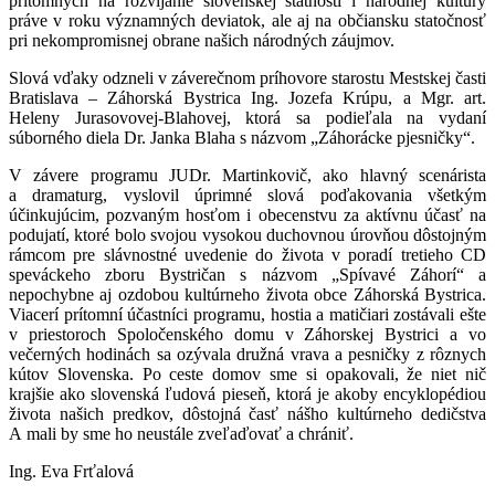
prítomných na rozvíjanie slovenskej štátnosti i národnej kultúry
práve v roku významných deviatok, ale aj na občiansku statočnosť
pri nekompromisnej obrane našich národných záujmov.
Slová vďaky odzneli v záverečnom príhovore starostu Mestskej časti
Bratislava – Záhorská Bystrica Ing. Jozefa Krúpu, a Mgr. art.
Heleny Jurasovovej-Blahovej, ktorá sa podieľala na vydaní
súborného diela Dr. Janka Blaha s názvom „Záhorácke pjesničky“.
V závere programu JUDr. Martinkovič, ako hlavný scenárista
a dramaturg, vyslovil úprimné slová poďakovania všetkým
účinkujúcim, pozvaným hosťom i obecenstvu za aktívnu účasť na
podujatí, ktoré bolo svojou vysokou duchovnou úrovňou dôstojným
rámcom pre slávnostné uvedenie do života v poradí tretieho CD
speváckeho zboru Bystričan s názvom „Spívavé Záhorí“ a
nepochybne aj ozdobou kultúrneho života obce Záhorská Bystrica.
Viacerí prítomní účastníci programu, hostia a matičiari zostávali ešte
v priestoroch Spoločenského domu v Záhorskej Bystrici a vo
večerných hodinách sa ozývala družná vrava a pesničky z rôznych
kútov Slovenska. Po ceste domov sme si opakovali, že niet nič
krajšie ako slovenská ľudová pieseň, ktorá je akoby encyklopédiou
života našich predkov, dôstojná časť nášho kultúrneho dedičstva
A mali by sme ho neustále zveľaďovať a chrániť.
Ing. Eva Frťalová