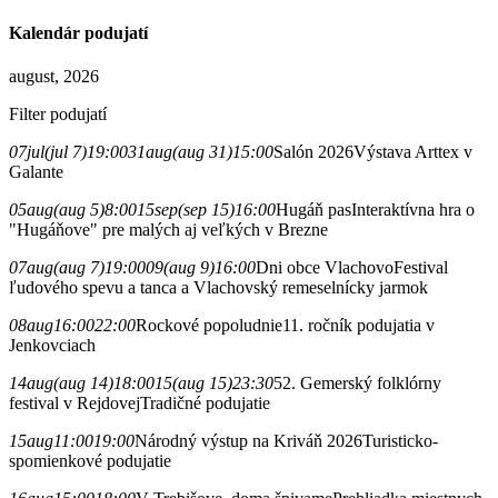
Kalendár podujatí
august, 2026
Filter podujatí
07
jul
(jul 7)
19:00
31
aug
(aug 31)
15:00
Salón 2026
Výstava Arttex v
Galante
05
aug
(aug 5)
8:00
15
sep
(sep 15)
16:00
Hugáň pas
Interaktívna hra o
"Hugáňove" pre malých aj veľkých v Brezne
07
aug
(aug 7)
19:00
09
(aug 9)
16:00
Dni obce Vlachovo
Festival
ľudového spevu a tanca a Vlachovský remeselnícky jarmok
08
aug
16:00
22:00
Rockové popoludnie
11. ročník podujatia v
Jenkovciach
14
aug
(aug 14)
18:00
15
(aug 15)
23:30
52. Gemerský folklórny
festival v Rejdovej
Tradičné podujatie
15
aug
11:00
19:00
Národný výstup na Kriváň 2026
Turisticko-
spomienkové podujatie