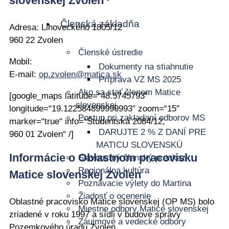
slovenskej Zvolen
Členská základňa
Adresa: Lihoveckého 1805/12
960 22 Zvolen
Členské ústredie
Mobil:
Dokumenty na stiahnutie
E-mail:
op.zvolen@matica.sk
Príprava VZ MS 2025
Ako sa stať členom Matice
[google_maps latitude=“48.5745793″
slovenskej
longitude=“19.122584899999993″ zoom=“15″
Postup pri zakladaní odborov MS
marker=“true“ info=“Študentská 2084/12,
DARUJTE 2 % Z DANÍ PRE
960 01 Zvolen“ /]
MATICU SLOVENSKÚ
Informácie o Oblastnom pracovisku
Slávnostný členský preukaz
Regionálna kultúra
Matice slovenskej Zvolen
Poznávacie výlety do Martina
Žiadosť o ocenenie
Oblastné pracovisko Matice slovenskej (OP MS) bolo
Miestne odbory Matice slovenskej
zriadené v roku 1997 a sídli v budove správy
Záujmové a vedecké odbory
Pozemkového úradu Zvolen.