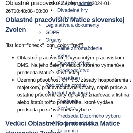
Oblastné pracovisko Zvolen
Kostýmy a kroje
admin
2024-01-
Divadelné hry
26T10:48:08+00:00
Referencie
Oblastné pracovisko Matice slovenskej
Legislatíva a dokumenty
Zvolen
GDPR
Orgány
[list icon=“check“ icon_color=“red“]
Valné zhromaždenie
Výbor
Oblastné pracovisko je vysunutým pracoviskom
Dozorný výbor
DMS. Na jeho čele je vedúci, ktorého vymenúva
Predsedníctvo
predseda Matice slovenskej.
Prezídium
Územnú pôsobnosť OP MS, zásady hospodárenia s
Regionálne orgány
majetkom, pracovnoprávne vzťahy, náplň práce a
Ústrední funkcionári
ostatné pracovné akty upravuje zriaďovacia listina
Predseda
alebo štatút tohto pracoviska, ktoré vydáva
Správca
predseda po schválení vo výbore.
Predseda Dozorného výboru
Vedúci Oblastného pracoviska Matice
Podpredsedovia
Tajomníci