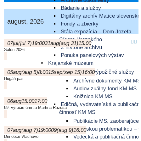
Archívne dokumenty
Bádanie a služby
Digitálny archív Matice slovenske
august, 2026
Fondy a zbierky
Stála expozícia – Dom Jozefa
Cígera Hronského
07
jul
(jul 7)
19:00
31
aug
(aug 31)
15:00
Z histórie archívu
Salón 2026
Ponuka panelových výstav
Krajanské múzeum
Bádateľské a výpožičné služby
05
aug
(aug 5)
8:00
15
sep
(sep 15)
16:00
Hugáň pas
Archívne dokumenty KM MS
Audiovizuálny fond KM MS
Knižnica KM MS
06
aug
15:00
17:00
Edičná, vydavateľská a publikačn
89. výročie úmrtia Martina Rázusa
činnosť KM MS
Publikácie MS, zaoberajúce
krajanskou problematikou – 
07
aug
(aug 7)
19:00
09
(aug 9)
16:00
Vedecká a publikačná činno
Dni obce Vlachovo