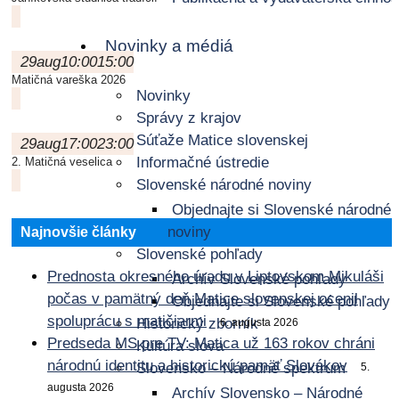
Novinky a médiá
29
aug
10:00
15:00
Matičná vareška 2026
Novinky
Správy z krajov
Súťaže Matice slovenskej
29
aug
17:00
23:00
Informačné ústredie
2. Matičná veselica
Slovenské národné noviny
Objednajte si Slovenské národné
noviny
Najnovšie články
Slovenské pohľady
Prednosta okresného úradu v Liptovskom Mikuláši
Archív Slovenské pohľady
počas v pamätný deň Matice slovenskej ocenil
Objednajte si Slovenské pohľady
spoluprácu s matičiarmi
Historický zborník
6. augusta 2026
Predseda MS pre TV: Matica už 163 rokov chráni
Kultúra slova
národnú identitu a historickú pamäť Slovákov
Slovensko – Národné spektrum
5.
augusta 2026
Archív Slovensko – Národné