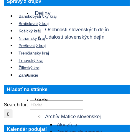
Správy z krajov
Dejiny
Banskobystrický kraj
Bratislavský kraj
Osobnosti slovenských dejín
Košický kraj
Udalosti slovenských dejín
Nitriansky kraj
Prešovský kraj
Trenčiansky kraj
Trnavský kraj
Žilinský kraj
Zahraničie
Hľadať na stránke
Veda
Search for:
Archív Matice slovenskej
Akvizícia
Kalendár podujatí