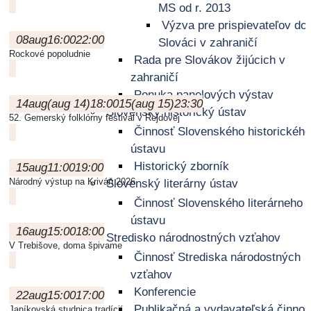
MS od r. 2013
Výzva pre prispievateľov do
08
aug
16:00
22:00
Slováci v zahraničí
Rockové popoludnie
Rada pre Slovákov žijúcich v
zahraničí
Ponuka panelových výstav
14
aug
(aug 14)
18:00
15
(aug 15)
23:30
Slovenský historický ústav
52. Gemerský folklórny festival v Rejdovej
Činnosť Slovenského historického
ústavu
Historický zborník
15
aug
11:00
19:00
Národný výstup na Kriváň 2026
Slovenský literárny ústav
Činnosť Slovenského literárneho
ústavu
16
aug
15:00
18:00
Stredisko národnostných vzťahov
V Trebišove, doma špivame
Činnosť Strediska národostných
vzťahov
Konferencie
22
aug
15:00
17:00
Publikačná a vydavateľská činnos
Janíkovská studnica tradícií