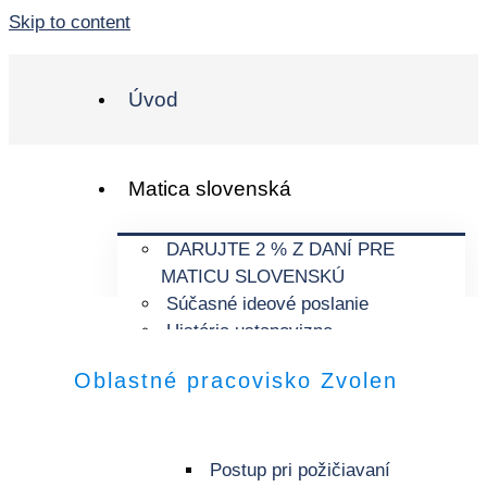
Skip to content
Úvod
Matica slovenská
DARUJTE 2 % Z DANÍ PRE
MATICU SLOVENSKÚ
Súčasné ideové poslanie
História ustanovizne
Symboly MS
Oblastné pracovisko Zvolen
Šatnica Matice slovenskej
O pracovisku
História Šatnice MS
Postup pri požičiavaní