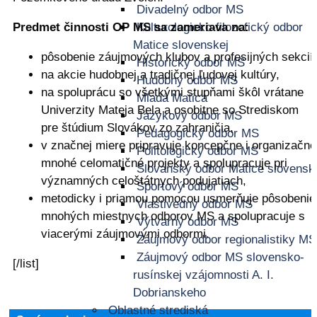
Divadelný odbor MS
Kulturologicko-filozofický odbor
Predmet činnosti OP MS sa zameriava na:
Matice slovenskej
pôsobenie záujmových klubov a profesijných sekcií,
Historický odbor MS
na akcie hudobnej a tradičnej ľudovej kultúry,
Hudobný odbor MS
na spoluprácu so všetkými stupňami škôl vrátane
Mladá Matica
Univerzity Mateja Bela a osobitne so Strediskom
Jazykový odbor MS
pre štúdium Slovákov zo zahraničia,
Pedagogický odbor MS
v značnej miere pripravuje koncepčne i organizačne
Politologický odbor MS
mnohé celomatičné projekty a spolupracuje pri
Slovanský odbor Matice slovensk
významných celoštátnych podujatiach,
Športový odbor MS
metodicky i priamou pomocou usmerňuje pôsobenie
Vlastivedný odbor MS
mnohých miestnych odborov MS a spolupracuje s
Výtvarný odbor MS
viacerými záujmovými odbormi.
Záujmový odbor regionalistiky MS
Záujmový odbor MS slovensko-
[/list]
rusínskej vzájomnosti A. I.
Dobrianskeho
Oblastné strediská