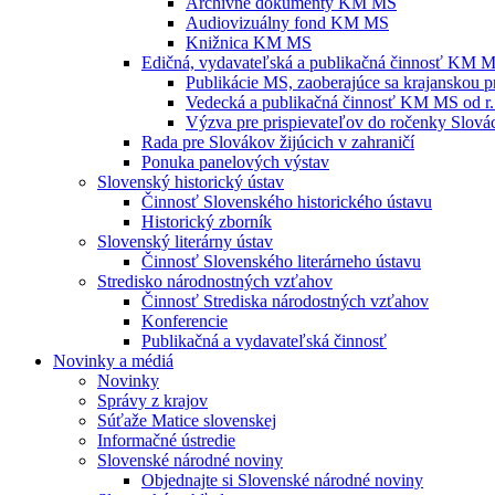
Archívne dokumenty KM MS
Audiovizuálny fond KM MS
Knižnica KM MS
Edičná, vydavateľská a publikačná činnosť KM 
Publikácie MS, zaoberajúce sa krajanskou p
Vedecká a publikačná činnosť KM MS od r.
Výzva pre prispievateľov do ročenky Slovác
Rada pre Slovákov žijúcich v zahraničí
Ponuka panelových výstav
Slovenský historický ústav
Činnosť Slovenského historického ústavu
Historický zborník
Slovenský literárny ústav
Činnosť Slovenského literárneho ústavu
Stredisko národnostných vzťahov
Činnosť Strediska národostných vzťahov
Konferencie
Publikačná a vydavateľská činnosť
Novinky a médiá
Novinky
Správy z krajov
Súťaže Matice slovenskej
Informačné ústredie
Slovenské národné noviny
Objednajte si Slovenské národné noviny