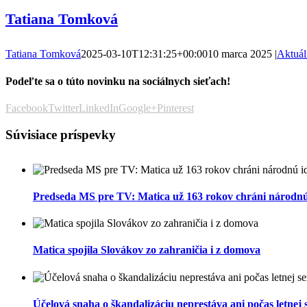
Tatiana Tomková
Tatiana Tomková
2025-03-10T12:31:25+00:00
10 marca 2025
|
Aktuál
Podeľte sa o túto novinku na sociálnych sieťach!
Facebook
Twitter
LinkedIn
Google+
Pinterest
Súvisiace príspevky
Predseda MS pre TV: Matica už 163 rokov chráni národnú 
Matica spojila Slovákov zo zahraničia i z domova
Účelová snaha o škandalizáciu neprestáva ani počas letnej 