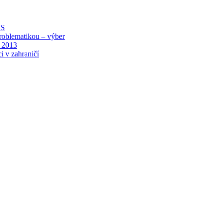
MS
roblematikou – výber
 2013
i v zahraničí