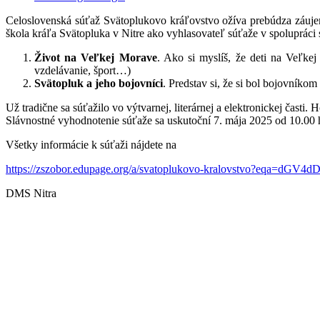
Celoslovenská súťaž Svätoplukovo kráľovstvo ožíva prebúdza záujem
škola kráľa Svätopluka v Nitre ako vyhlasovateľ súťaže v spolupráci
Život na Veľkej Morave
. Ako si myslíš, že deti na Veľke
vzdelávanie, šport…)
Svätopluk a jeho bojovníci
. Predstav si, že si bol bojovníkom
Už tradične sa súťažilo vo výtvarnej, literárnej a elektronickej čast
Slávnostné vyhodnotenie súťaže sa uskutoční 7. mája 2025 od 10.00 
Všetky informácie k súťaži nájdete na
https://zszobor.edupage.org/a/svatoplukovo-kralovstvo?eq
DMS Nitra