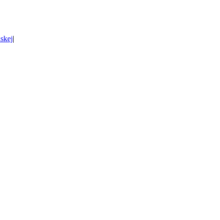
skej
|