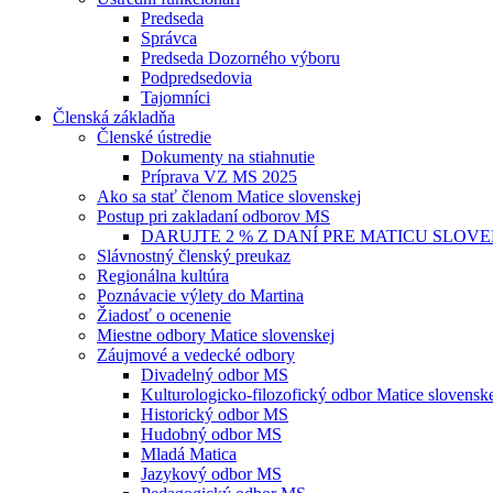
Predseda
Správca
Predseda Dozorného výboru
Podpredsedovia
Tajomníci
Členská základňa
Členské ústredie
Dokumenty na stiahnutie
Príprava VZ MS 2025
Ako sa stať členom Matice slovenskej
Postup pri zakladaní odborov MS
DARUJTE 2 % Z DANÍ PRE MATICU SLOV
Slávnostný členský preukaz
Regionálna kultúra
Poznávacie výlety do Martina
Žiadosť o ocenenie
Miestne odbory Matice slovenskej
Záujmové a vedecké odbory
Divadelný odbor MS
Kulturologicko-filozofický odbor Matice slovensk
Historický odbor MS
Hudobný odbor MS
Mladá Matica
Jazykový odbor MS