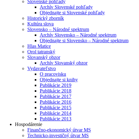
Slovenské pohľady
Archív Slovenské pohľady
Objednajte si Slovenské pohľady
Historický zborník
Kultúra slova
Slovensko – Národné spektrum
Archív Slovensko – Národné spektrum
Objednajte si Slovensko – Národné spektrum
Hlas Matice
Orol tatranský
Slovanský obzor
Archív Slovanský obzor
Vydavateľstvo
O pracovisku
Objednajte si knihy
Publikácie 2019
Publikácie 2018
Publikácie 2017
Publikácie 2016
Publikácie 2015
Publikácie 2014
Publikácie 2013
Hospodárenie
Finančno-ekonomický útvar MS
Technicko-investičný útvar MS