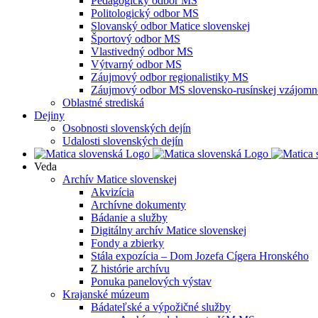
Pedagogický odbor MS
Politologický odbor MS
Slovanský odbor Matice slovenskej
Športový odbor MS
Vlastivedný odbor MS
Výtvarný odbor MS
Záujmový odbor regionalistiky MS
Záujmový odbor MS slovensko-rusínskej vzájomno
Oblastné strediská
Dejiny
Osobnosti slovenských dejín
Udalosti slovenských dejín
Veda
Archív Matice slovenskej
Akvizícia
Archívne dokumenty
Bádanie a služby
Digitálny archív Matice slovenskej
Fondy a zbierky
Stála expozícia – Dom Jozefa Cígera Hronského
Z histórie archívu
Ponuka panelových výstav
Krajanské múzeum
Bádateľské a výpožičné služby