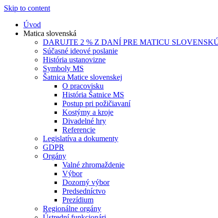
Skip to content
Úvod
Matica slovenská
DARUJTE 2 % Z DANÍ PRE MATICU SLOVENSK
Súčasné ideové poslanie
História ustanovizne
Symboly MS
Šatnica Matice slovenskej
O pracovisku
História Šatnice MS
Postup pri požičiavaní
Kostýmy a kroje
Divadelné hry
Referencie
Legislatíva a dokumenty
GDPR
Orgány
Valné zhromaždenie
Výbor
Dozorný výbor
Predsedníctvo
Prezídium
Regionálne orgány
Ústrední funkcionári