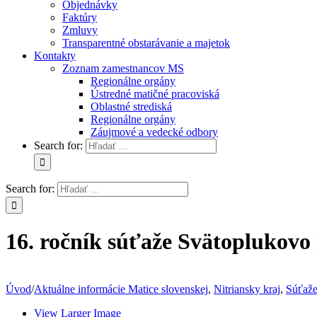
Objednávky
Faktúry
Zmluvy
Transparentné obstarávanie a majetok
Kontakty
Zoznam zamestnancov MS
Regionálne orgány
Ústredné matičné pracoviská
Oblastné strediská
Regionálne orgány
Záujmové a vedecké odbory
Search for:
Search for:
16. ročník súťaže Svätoplukovo 
Úvod
/
Aktuálne informácie Matice slovenskej
,
Nitriansky kraj
,
Súťaže
View Larger Image