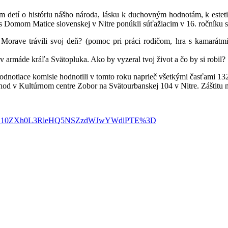
 detí o históriu nášho národa, lásku k duchovným hodnotám, k esteti
 s Domom Matice slovenskej v Nitre ponúkli súťažiacim v 16. ročníku 
j Morave trávili svoj deň? (pomoc pri práci rodičom, hra s kamarátm
 v armáde kráľa Svätopluka. Ako by vyzeral tvoj život a čo by si robil?
i. Hodnotiace komisie hodnotili v tomto roku naprieč všetkými časťami 1
hod v Kultúrnom centre Zobor na Svätourbanskej 104 v Nitre. Záštitu n
a=dGV4dD10ZXh0L3RleHQ5NSZzdWJwYWdlPTE%3D