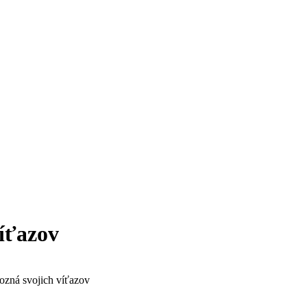
víťazov
ozná svojich víťazov