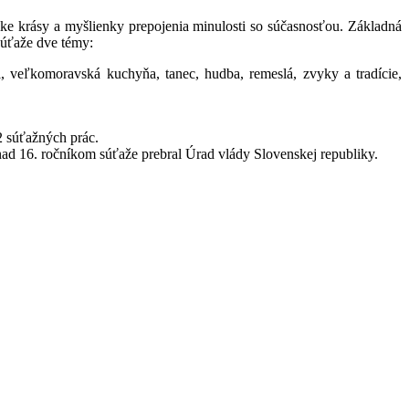
ke krásy a myšlienky prepojenia minulosti so súčasnosťou. Základná
súťaže dve témy:
i, veľkomoravská kuchyňa, tanec, hudba, remeslá, zvyky a tradície,
32 súťažných prác.
ad 16. ročníkom súťaže prebral Úrad vlády Slovenskej republiky.