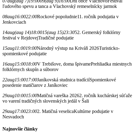
07
aug
(aug 7)
19:00
09
(aug 9)
16:00
Dni obce Vlachovo
Festival
ľudového spevu a tanca a Vlachovský remeselnícky jarmok
08
aug
16:00
22:00
Rockové popoludnie
11. ročník podujatia v
Jenkovciach
14
aug
(aug 14)
18:00
15
(aug 15)
23:30
52. Gemerský folklórny
festival v Rejdovej
Tradičné podujatie
15
aug
11:00
19:00
Národný výstup na Kriváň 2026
Turisticko-
spomienkové podujatie
16
aug
15:00
18:00
V Trebišove, doma špivame
Prehliadka miestnych
folklórnych skupín a súborov
22
aug
15:00
17:00
Janíkovská studnica tradícií
Spomienkové
posedenie matičiarov z Janíkoviec
29
aug
10:00
15:00
Matičná vareška 2026
2. ročník kuchárskej súťaže
vo varení tradičných slovenských jedál v Šali
29
aug
17:00
23:00
2. Matičná veselica
Kultúrne podujatie v
Nesvadoch
Najnovšie články