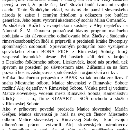
pevný a veril, že príde čas, keď Slováci budú tvorcami svojho
osudu. Tento Škultétyho vklad, zapísaný do pamäti slovenského
národa je zaiste i cenným žriedlom a odkazom pre budúce
generácie. Jeho bustu vytvoril akademický sochár Milan Ormandík.
Po službách Božích v evanjelickom kostole, v Aleji dejateľov na
Námestí Š. M. Daxnera pokračoval hlavný program matičného
podujatia – akt slávnostného odhaľovania búst. Žiačky a študentky
rimavskosobotských škôl si pripravili a predniesli krátke životopisy
spomínaných osobností. Sprievodným podujatím bolo vystúpenie
speváckeho zboru BONA FIDE z Rimavskej Soboty, ktorý
zaspieval hymnické piesne. Pri bustách stáli deti v krojoch
z Detského folklórneho súboru Lieskovček, ktoré nás privítali tiež
spevom na posedení po slávnostnom akte. Zúčastnili sa na ňom
pozvaní hostia, zástupcovia spoločenských organizácií a cirkvi.
Vďaka finančnému príspevku z BBSK sa tak mohla zrealizovať
snaha Miestneho odboru Matice slovenskej v Rimavskej Sobote
rozšíriť Alej dejateľov v Rimavskej Sobote. Vďaka patrí aj vedeniu
Matice slovenskej, vedeniu mesta Rimavská Sobota, Kamenárstvu
Ulický s. r. o., firme STAVART a SOŠ obchodu a služieb
v Rimavskej Sobote.
Ako v príhovore povedal predseda Matice slovenskej Marián
Gešper, Matica slovenská je hrdá na svojich členov Miestneho
odboru Matice slovenskej v Rimavskej Sobote, ktorí svojou
dlhoročnou prácou vytvorili Alej slovenských národovcov
a činovníkov, a verí, že aj túto našu matičiarsku snahu