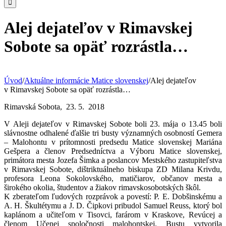
Alej dejateľov v Rimavskej
Sobote sa opäť rozrástla…
Úvod
/
Aktuálne informácie Matice slovenskej
/
Alej dejateľov
v Rimavskej Sobote sa opäť rozrástla…
Rimavská Sobota, 23. 5. 2018
V Aleji dejateľov v Rimavskej Sobote boli 23. mája o 13.45 boli
slávnostne odhalené ďalšie tri busty významných osobností Gemera
– Malohontu v prítomnosti predsedu Matice slovenskej Mariána
Gešpera a členov Predsedníctva a Výboru Matice slovenskej,
primátora mesta Jozefa Šimka a poslancov Mestského zastupiteľstva
v Rimavskej Sobote, dištriktuálneho biskupa ZD Milana Krivdu,
profesora Leona Sokolovského, matičiarov, občanov mesta a
širokého okolia, študentov a žiakov rimavskosobotských škôl.
K zberateľom ľudových rozprávok a povestí: P. E. Dobšinskému a
A. H. Škultétymu a J. D. Čipkovi pribudol Samuel Reuss, ktorý bol
kaplánom a učiteľom v Tisovci, farárom v Kraskove, Revúcej a
členom Učenej spoločnosti malohontskej. Bustu vytvorila