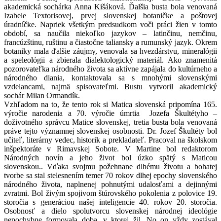
akademická sochárka Anna Kišáková. Ďalšia busta bola venovaná
Izabele Textorisovej, prvej slovenskej botaničke a poštovej
úradníčke. Napriek všetkým predsudkom voči práci žien v tomto
období, sa naučila niekoľko jazykov – latinčinu, nemčinu,
francúzštinu, ruštinu a čiastočne taliansky a rumunský jazyk. Okrem
botaniky mala ďalšie záujmy, venovala sa hvezdárstvu, mineralógii
a speleológii a zbierala dialektologický materiál. Ako znamenitá
pozorovateľka národného života sa aktívne zapájala do kultúrneho a
národného diania, kontaktovala sa s mnohými slovenskými
vzdelancami, najmä spisovateľmi. Bustu vytvoril akademický
sochár Milan Ormandík.
Vzhľadom na to, že tento rok si Matica slovenská pripomína 165.
výročie narodenia a 70. výročie úmrtia Jozefa Škultétyho –
doživotného správcu Matice slovenskej, tretia busta bola venovaná
práve tejto významnej slovenskej osobnosti. Dr. Jozef Škultéty bol
učiteľ, literárny vedec, historik a prekladateľ. Pracoval na školskom
inšpektoráte v Rimavskej Sobote. V Martine bol redaktorom
Národných novín a jeho život bol úzko spätý s Maticou
slovenskou.. Vďaka svojmu požehnane dlhému životu a bohatej
tvorbe sa stal stelesnením temer 70 rokov dlhej epochy slovenského
národného života, naplnenej pohnutými udalosťami a dejinnými
zvratmi. Bol živým spojivom štúrovského pokolenia z polovice 19.
storočia s generáciou našej inteligencie 40. rokov 20. storočia.
Osobnosť a dielo spolutvorcu slovenskej národnej ideológie
nepochybne formovala doba, v ktorej žil. No on vždy zostával