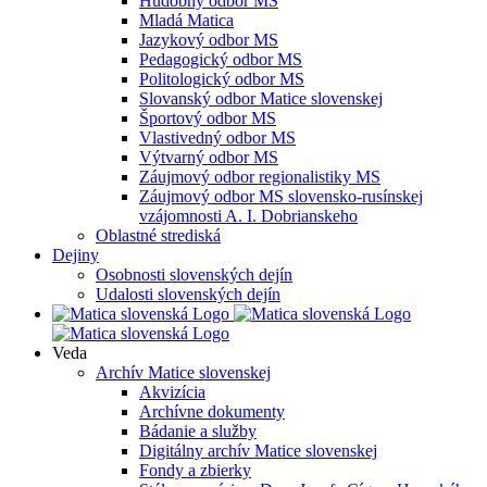
Hudobný odbor MS
Mladá Matica
Jazykový odbor MS
Pedagogický odbor MS
Politologický odbor MS
Slovanský odbor Matice slovenskej
Športový odbor MS
Vlastivedný odbor MS
Výtvarný odbor MS
Záujmový odbor regionalistiky MS
Záujmový odbor MS slovensko-rusínskej
vzájomnosti A. I. Dobrianskeho
Oblastné strediská
Dejiny
Osobnosti slovenských dejín
Udalosti slovenských dejín
Veda
Archív Matice slovenskej
Akvizícia
Archívne dokumenty
Bádanie a služby
Digitálny archív Matice slovenskej
Fondy a zbierky