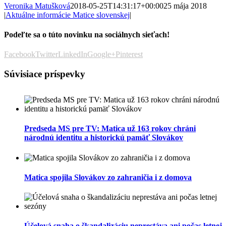
Veronika Matušková
2018-05-25T14:31:17+00:00
25 mája 2018
|
Aktuálne informácie Matice slovenskej
|
Podeľte sa o túto novinku na sociálnych sieťach!
Facebook
Twitter
LinkedIn
Google+
Pinterest
Súvisiace príspevky
Predseda MS pre TV: Matica už 163 rokov chráni
národnú identitu a historickú pamäť Slovákov
Matica spojila Slovákov zo zahraničia i z domova
Účelová snaha o škandalizáciu neprestáva ani počas letnej