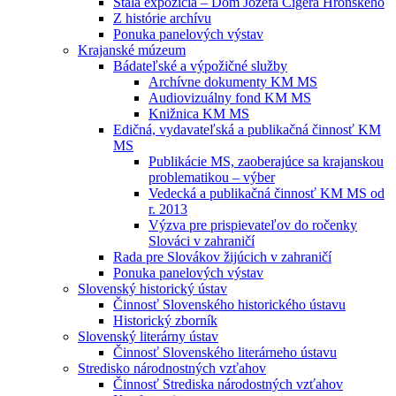
Stála expozícia – Dom Jozefa Cígera Hronského
Z histórie archívu
Ponuka panelových výstav
Krajanské múzeum
Bádateľské a výpožičné služby
Archívne dokumenty KM MS
Audiovizuálny fond KM MS
Knižnica KM MS
Edičná, vydavateľská a publikačná činnosť KM
MS
Publikácie MS, zaoberajúce sa krajanskou
problematikou – výber
Vedecká a publikačná činnosť KM MS od
r. 2013
Výzva pre prispievateľov do ročenky
Slováci v zahraničí
Rada pre Slovákov žijúcich v zahraničí
Ponuka panelových výstav
Slovenský historický ústav
Činnosť Slovenského historického ústavu
Historický zborník
Slovenský literárny ústav
Činnosť Slovenského literárneho ústavu
Stredisko národnostných vzťahov
Činnosť Strediska národostných vzťahov