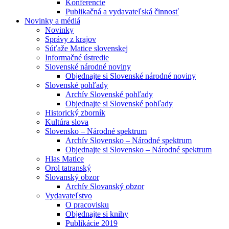
Konferencie
Publikačná a vydavateľská činnosť
Novinky a médiá
Novinky
Správy z krajov
Súťaže Matice slovenskej
Informačné ústredie
Slovenské národné noviny
Objednajte si Slovenské národné noviny
Slovenské pohľady
Archív Slovenské pohľady
Objednajte si Slovenské pohľady
Historický zborník
Kultúra slova
Slovensko – Národné spektrum
Archív Slovensko – Národné spektrum
Objednajte si Slovensko – Národné spektrum
Hlas Matice
Orol tatranský
Slovanský obzor
Archív Slovanský obzor
Vydavateľstvo
O pracovisku
Objednajte si knihy
Publikácie 2019