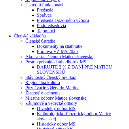
Ústrední funkcionári
Predseda
Správca
Predseda Dozorného výboru
Podpredsedovia
Tajomníci
Členská základňa
Členské ústredie
Dokumenty na stiahnutie
Príprava VZ MS 2025
Ako sa stať členom Matice slovenskej
Postup pri zakladaní odborov MS
DARUJTE 2 % Z DANÍ PRE MATICU
SLOVENSKÚ
Slávnostný členský preukaz
Regionálna kultúra
Poznávacie výlety do Martina
Žiadosť o ocenenie
Miestne odbory Matice slovenskej
Záujmové a vedecké odbory
Divadelný odbor MS
Kulturologicko-filozofický odbor Matice
slovenskej
Historický odbor MS