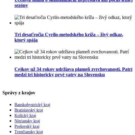
sezóny
Tri desaťročia Cyrilo-metodského kríža – živý odkaz,
ktorý spája
Cejkov už 34 rokov udržiava plameň zvrchovanosti. Patrí
medzi tri historicky prvé vatry na Slovensku
Správy z krajov
Banskobystrický kraj
Bratislavský kraj
Košický kraj
Nitriansky kraj
Prešovský kraj
Trenčiansky kraj