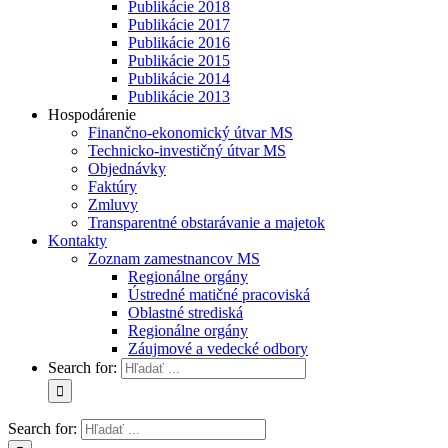
Publikácie 2018
Publikácie 2017
Publikácie 2016
Publikácie 2015
Publikácie 2014
Publikácie 2013
Hospodárenie
Finančno-ekonomický útvar MS
Technicko-investičný útvar MS
Objednávky
Faktúry
Zmluvy
Transparentné obstarávanie a majetok
Kontakty
Zoznam zamestnancov MS
Regionálne orgány
Ústredné matičné pracoviská
Oblastné strediská
Regionálne orgány
Záujmové a vedecké odbory
Search for:
Search for: