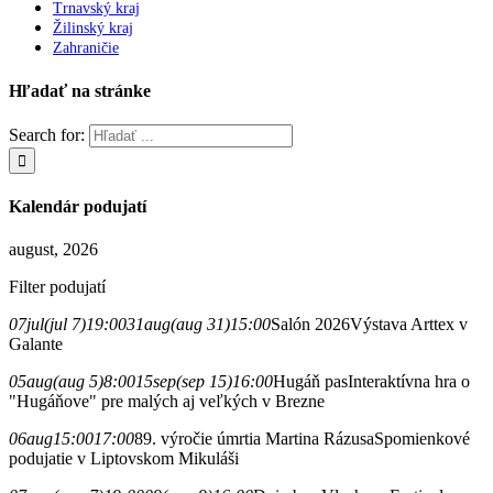
Trnavský kraj
Žilinský kraj
Zahraničie
Hľadať na stránke
Search for:
Kalendár podujatí
august, 2026
Filter podujatí
07
jul
(jul 7)
19:00
31
aug
(aug 31)
15:00
Salón 2026
Výstava Arttex v
Galante
05
aug
(aug 5)
8:00
15
sep
(sep 15)
16:00
Hugáň pas
Interaktívna hra o
"Hugáňove" pre malých aj veľkých v Brezne
06
aug
15:00
17:00
89. výročie úmrtia Martina Rázusa
Spomienkové
podujatie v Liptovskom Mikuláši