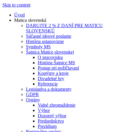
Skip to content
Úvod
Matica slovenská
DARUJTE 2 % Z DANÍ PRE MATICU
SLOVENSKÚ
Súčasné ideové poslanie
História ustanovizne
Symboly MS
Šatnica Matice slovenskej
O pracovisku
História Šatnice MS
Postup pri požičiavaní
Kostýmy a kroje
Divadelné hry
Referencie
Legislatíva a dokumenty
GDPR
Orgány
Valné zhromaždenie
Výbor
Dozorný výbor
Predsedníctvo
Prezídium
Regionálne orgány