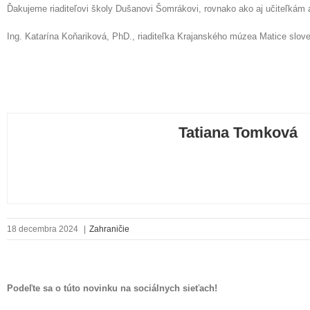
Ďakujeme riaditeľovi školy Dušanovi Šomrákovi, rovnako ako aj učiteľkám 
Ing. Katarína Koňariková, PhD., riaditeľka Krajanského múzea Matice slov
Tatiana Tomková
18 decembra 2024
|
Zahraničie
Podeľte sa o túto novinku na sociálnych sieťach!