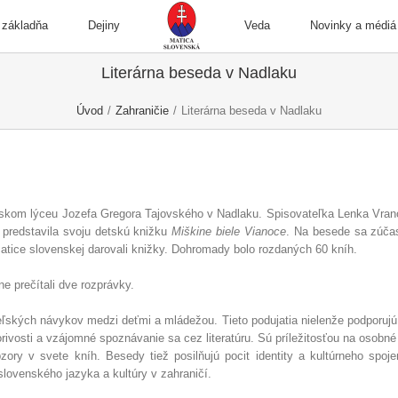
 základňa
Dejiny
Veda
Novinky a médiá
Literárna beseda v Nadlaku
Úvod
/
Zahraničie
/
Literárna beseda v Nadlaku
skom lýceu Jozefa Gregora Tajovského v Nadlaku. Spisovateľka Lenka Vran
 predstavila svoju detskú knižku
Miškine biele Vianoce
. Na besede sa zúčast
tice slovenskej darovali knižky. Dohromady bolo rozdaných 60 kníh.
ne prečítali dve rozprávky.
ateľských návykov medzi deťmi a mládežou. Tieto podujatia nielenže podporuj
tvorivosti a vzájomné spoznávanie sa cez literatúru. Sú príležitosťou na osobné 
zory v svete kníh. Besedy tiež posilňujú pocit identity a kultúrneho spoj
slovenského jazyka a kultúry v zahraničí.