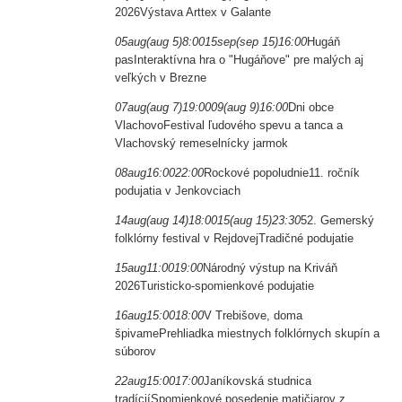
2026
Výstava Arttex v Galante
05
aug
(aug 5)
8:00
15
sep
(sep 15)
16:00
Hugáň
pas
Interaktívna hra o "Hugáňove" pre malých aj
veľkých v Brezne
07
aug
(aug 7)
19:00
09
(aug 9)
16:00
Dni obce
Vlachovo
Festival ľudového spevu a tanca a
Vlachovský remeselnícky jarmok
08
aug
16:00
22:00
Rockové popoludnie
11. ročník
podujatia v Jenkovciach
14
aug
(aug 14)
18:00
15
(aug 15)
23:30
52. Gemerský
folklórny festival v Rejdovej
Tradičné podujatie
15
aug
11:00
19:00
Národný výstup na Kriváň
2026
Turisticko-spomienkové podujatie
16
aug
15:00
18:00
V Trebišove, doma
špivame
Prehliadka miestnych folklórnych skupín a
súborov
22
aug
15:00
17:00
Janíkovská studnica
tradícií
Spomienkové posedenie matičiarov z