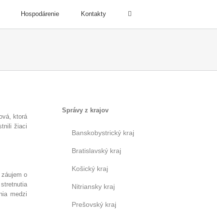
Hospodárenie
Kontakty
Správy z krajov
ová, ktorá
nili žiaci
Banskobystrický kraj
Bratislavský kraj
Košický kraj
ú záujem o
stretnutia
Nitriansky kraj
enia medzi
Prešovský kraj