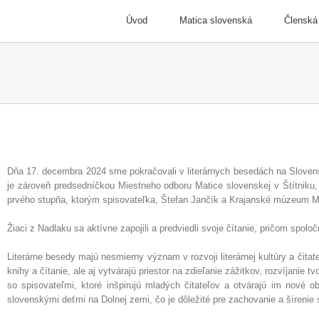
Skip
to
Úvod
Matica slovenská
Členská
content
Dňa 17. decembra 2024 sme pokračovali v literárnych besedách na Sloven
je zároveň predsedníčkou Miestneho odboru Matice slovenskej v Štítniku,
prvého stupňa, ktorým spisovateľka, Štefan Jančík a Krajanské múzeum Ma
Žiaci z Nadlaku sa aktívne zapojili a predviedli svoje čítanie, pričom spoloč
Literárne besedy majú nesmierny význam v rozvoji literárnej kultúry a čit
knihy a čítanie, ale aj vytvárajú priestor na zdieľanie zážitkov, rozvíjanie 
so spisovateľmi, ktoré inšpirujú mladých čitateľov a otvárajú im nové ob
slovenskými deťmi na Dolnej zemi, čo je dôležité pre zachovanie a šírenie 