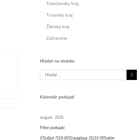
Trenčiansky kraj
Trnavský kraj
Žilinský kraj
Zahraničie
Hľadať na stránke
Search
for:
Kalendár podujatí
august, 2026
Filter podujatí
07
jul
(jul 7)
19:00
31
aug
(aug 31)
15:00
Salón