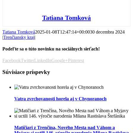
Tatiana Tomková
Tatiana Tomková
2025-01-08T12:47:14+00:00
30 decembra 2024
|
Trenčiansky kraj
|
Podeľte sa o túto novinku na sociálnych sieťach!
Facebook
Twitter
LinkedIn
Google+
Pinterest
Súvisiace príspevky
Vatra zvrchovanosti horela aj v Chynoranoch
Matičiari z Trenčína, Nového Mesta nad Váhom a
Myjavy si uctili 146. výročie narodenia Milana Rastislava