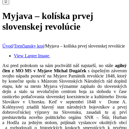
Myjava – kolíska prvej
slovenskej revolúcie
Úvod
/
Trenčiansky kraj
/
Myjava – kolíska prvej slovenskej revolúcie
View Larger Image
Asi pred polrokom sa nám pochválil náš najstarší, no stále
agilný
člen z MO MS v Myjave Michal Dugáček
s úspešným záverom
svojho nápadu postaviť na Myjave Pamätník revolúcie 1848, ktorý
by konečne spolu s Múzeom Slovenských Národných rád doplnil
etapu, kde sa mesto Myjava významne zapísalo do slovenských
dejín a stalo sa revolučným centrom boja za slobodu v čase
rastúceho potlačovania slovenskej koexistencie a kultúrneho života
Slovákov v Uhorsku. Keď v septembri 1848 v Dome A.
Kolényovej zriadili hlavný stan národných bojovníkov a prvej
dobrovoľníckej výpravy na Slovensku, zasadali tu aj prví
predstavitelia nového politického orgánu SNR – Štúr, Hurban
a Hodža za jedným stolom, prijímali vyslancov okolitých obcí
a rozhodovali o historických krokoch smerujúcich k prvému