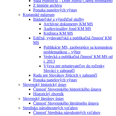
Stála expozícia – Dom Jozefa Cígera Hronského
Z histórie archívu
Ponuka panelových výstav
Krajanské múzeum
Bádateľské a výpožičné služby
Archívne dokumenty KM MS
Audiovizuálny fond KM MS
Knižnica KM MS
Edičná, vydavateľská a publikačná činnosť KM
MS
Publikácie MS, zaoberajúce sa krajanskou
problematikou – výber
Vedecká a publikačná činnosť KM MS od
r. 2013
Výzva pre prispievateľov do ročenky
Slováci v zahraničí
Rada pre Slovákov žijúcich v zahraničí
Ponuka panelových výstav
Slovenský historický ústav
Činnosť Slovenského historického ústavu
Historický zborník
Slovenský literárny ústav
Činnosť Slovenského literárneho ústavu
Stredisko národnostných vzťahov
Činnosť Strediska národostných vzťahov