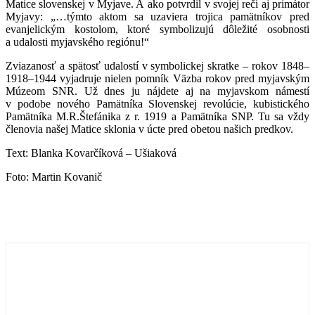
Matice slovenskej v Myjave. A ako potvrdil v svojej reči aj primátor
Myjavy: „…týmto aktom sa uzaviera trojica pamätníkov pred
evanjelickým kostolom, ktoré symbolizujú dôležité osobnosti
a udalosti myjavského regiónu!“
Zviazanosť a spätosť udalostí v symbolickej skratke – rokov 1848–
1918–1944 vyjadruje nielen pomník Väzba rokov pred myjavským
Múzeom SNR. Už dnes ju nájdete aj na myjavskom námestí
v podobe nového Pamätníka Slovenskej revolúcie, kubistického
Pamätníka M.R.Štefánika z r. 1919 a Pamätníka SNP. Tu sa vždy
členovia našej Matice sklonia v úcte pred obetou našich predkov.
Text: Blanka Kovarčíková – Ušiaková
Foto: Martin Kovanič