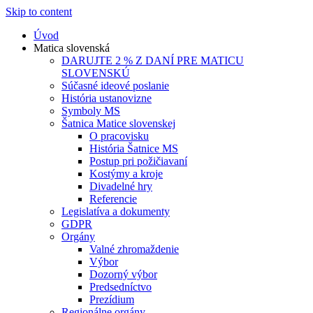
Skip to content
Úvod
Matica slovenská
DARUJTE 2 % Z DANÍ PRE MATICU
SLOVENSKÚ
Súčasné ideové poslanie
História ustanovizne
Symboly MS
Šatnica Matice slovenskej
O pracovisku
História Šatnice MS
Postup pri požičiavaní
Kostýmy a kroje
Divadelné hry
Referencie
Legislatíva a dokumenty
GDPR
Orgány
Valné zhromaždenie
Výbor
Dozorný výbor
Predsedníctvo
Prezídium
Regionálne orgány