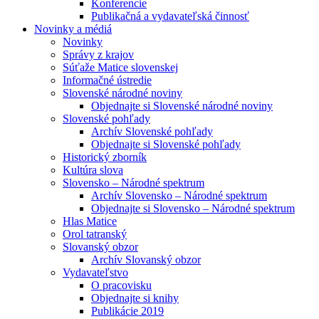
Konferencie
Publikačná a vydavateľská činnosť
Novinky a médiá
Novinky
Správy z krajov
Súťaže Matice slovenskej
Informačné ústredie
Slovenské národné noviny
Objednajte si Slovenské národné noviny
Slovenské pohľady
Archív Slovenské pohľady
Objednajte si Slovenské pohľady
Historický zborník
Kultúra slova
Slovensko – Národné spektrum
Archív Slovensko – Národné spektrum
Objednajte si Slovensko – Národné spektrum
Hlas Matice
Orol tatranský
Slovanský obzor
Archív Slovanský obzor
Vydavateľstvo
O pracovisku
Objednajte si knihy
Publikácie 2019