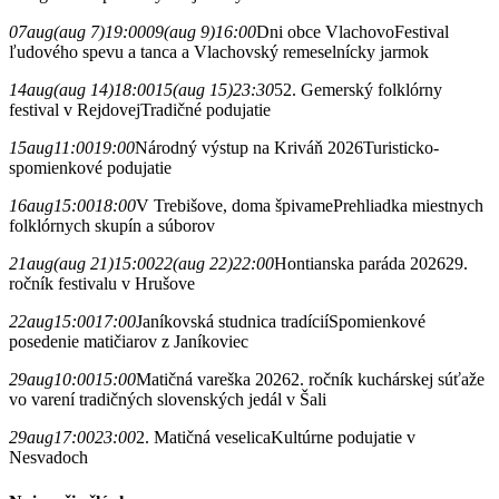
07
aug
(aug 7)
19:00
09
(aug 9)
16:00
Dni obce Vlachovo
Festival
ľudového spevu a tanca a Vlachovský remeselnícky jarmok
14
aug
(aug 14)
18:00
15
(aug 15)
23:30
52. Gemerský folklórny
festival v Rejdovej
Tradičné podujatie
15
aug
11:00
19:00
Národný výstup na Kriváň 2026
Turisticko-
spomienkové podujatie
16
aug
15:00
18:00
V Trebišove, doma špivame
Prehliadka miestnych
folklórnych skupín a súborov
21
aug
(aug 21)
15:00
22
(aug 22)
22:00
Hontianska paráda 2026
29.
ročník festivalu v Hrušove
22
aug
15:00
17:00
Janíkovská studnica tradícií
Spomienkové
posedenie matičiarov z Janíkoviec
29
aug
10:00
15:00
Matičná vareška 2026
2. ročník kuchárskej súťaže
vo varení tradičných slovenských jedál v Šali
29
aug
17:00
23:00
2. Matičná veselica
Kultúrne podujatie v
Nesvadoch