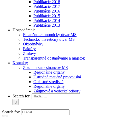
Publikácie 2018
Publikácie 2017
Publikácie 2016
Publikácie 2015
Publikácie 2014
Publikácie 2013
Hospodárenie
Finančno-ekonomický útvar MS
Technicko-investičný útvar MS
Objednávky
Faktúry
Zmluvy
Transparentné obstarávanie a majetok
Kontakty
Zoznam zamestnancov MS
Regionálne orgány
Ústredné matičné pracoviská
Oblastné strediská
Regionálne orgány
Záujmové a vedecké odbory
Search for:
Search for: