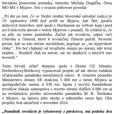
Iniciátora postavenia pomníka, historika Michala Dugáčka, člena
MO MS v Myjave. Ten v svojom príhovore povedal:
,,Tri dni po tom, čo vo Viedni vznikla Slovenská národná rada,a to
19. septembra 1848 keď prišli na Myjavu, kde Štúr, (podľa
dobových historikov stáli spolu s Hurbanom na veľkom kopci pred
asi 6-tisícovým davom s riekou Myjavou v pozadí). Tu vyhlásil to, čo
sa píše na tomto pamätníku. Začali tak revolúciu, odpor voči
Uhorsku a činnosti, ktoré k revolučnej činnosti patrili. Nevieme
presne, kde sa toto miesto nachádzalo, popisuje sa „na myjavskom
rínku“. Ten bol chápaný od terajšieho múzea po miesto, kde teraz
stojíme… Nezáleží však na mieste, ale na skutkoch, o ktorých sme
hovorili.‘‘
Tento bývalý učiteľ dejepisu spolu s členmi OZ Johanky
Hrebendovej-Bórikovej vypracovali projekt už tak dávno rodákmi
očakávaného pamätníka meruôsmych rokov. K výstavbe pomohlo
Ministerstvo obrany SR dotáciou 5 000 eur a mesto Myjava sa
spolupodieľalo sumou 4 030 eur. Spolu s novým Pamätníkom
revolúcie získala samospráva z rezortu obrany ďalších 4 000 eur aj
na revitalizáciu prvého slovenského pamätníka M. R. Štefánika
v Myjave, na úpravu jeho okolia a odborného orezu lipy. Oba
projekty boli ukončené v novembri 2024.
,,Pamätník revolúcie je vyhotovený z pieskovca, má podobu dva