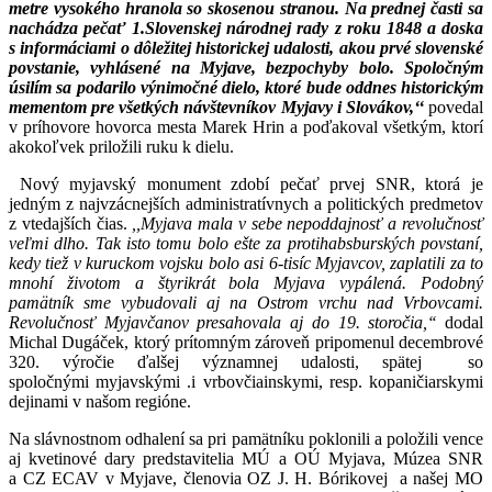
metre vysokého hranola so skosenou stranou. Na prednej časti sa
nachádza pečať 1.Slovenskej národnej rady z roku 1848 a doska
s informáciami o dôležitej historickej udalosti, akou prvé slovenské
povstanie, vyhlásené na Myjave, bezpochyby bolo. Spoločným
úsilím sa podarilo výnimočné dielo, ktoré bude oddnes historickým
mementom pre všetkých návštevníkov Myjavy i Slovákov,‘‘
povedal
v príhovore hovorca mesta Marek Hrin a poďakoval všetkým, ktorí
akokoľvek priložili ruku k dielu.
Nový myjavský monument zdobí pečať prvej SNR, ktorá je
jedným z najvzácnejších administratívnych a politických predmetov
z vtedajších čias.
,,Myjava mala v sebe nepoddajnosť a revolučnosť
veľmi dlho. Tak isto tomu bolo ešte za protihabsburských povstaní,
kedy tiež v kuruckom vojsku bolo asi 6-tisíc Myjavcov, zaplatili za to
mnohí životom a štyrikrát bola Myjava vypálená. Podobný
pamätník sme vybudovali aj na Ostrom vrchu nad Vrbovcami.
Revolučnosť Myjavčanov presahovala aj do 19. storočia,‘‘
dodal
Michal Dugáček, ktorý prítomným zároveň pripomenul decembrové
320. výročie ďalšej významnej udalosti, spätej so
spoločnými myjavskými .i vrbovčiainskymi, resp. kopaničiarskymi
dejinami v našom regióne.
Na slávnostnom odhalení sa pri pamätníku poklonili a položili vence
aj kvetinové dary predstavitelia MÚ a OÚ Myjava, Múzea SNR
a CZ ECAV v Myjave, členovia OZ J. H. Bórikovej a našej MO