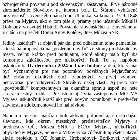
ozbrojenému povstaniu pod slovenskými zástavami. Prvé národné
zhromaždenie Slovákov, na ktorom bola Ľ. Štúrom vyhlásená
nezávislosť slovenského národa od Uhorska, sa konalo 19. 9..1848
práve na Myjave, ako o tom píše aj priamy jeho účastník Mikuláš
Dohnány vo svojej Historii Povstania slovenského a je uvedené aj
v citácii na priečelí Domu Anny Kolény, dnes Múzea SNR.
Jediný „zádrheľ“ sa objavil pár dní pred odhalením tohto pamätníka,
a to slabá propagácia na „poslednú chvíľu“ zo strany predstaviteľov
mesta, veľmi krátko pred podujatím, ktoré akoby malo byť iba
komornou záležitosťou pre niektorých ľudí. To sa napokon
uskutočnilo
11. decembra 2024 o 15.-ej hodine
v deň, ktorý mal
byť významným pre nás potomkov odvážnych Myjavčanov,
tiež občanov okolitých obci, zapojených v prvej výprave,
nehovoriac pre roduverných Slovákov našej vlasti. Aj preto sme
„povzbudili“ kompetentných na okamžitú správu aspoň ne nete
a cez miestny rozhlas. Pre istotu aj štyria zástupcovia MO MS
Myjava uskutočnili kratší akt pred novým pomníkom v predvečer
slávnosti a zdokumentovali ho nahrávkou.
Napokon miestni matičiari boli aktívne prítomní aj na stredajšej
slávnosti, kde okrem mestských predstaviteľov Myjavy a
prednostky OÚ, Múzea SNR a ECAV Myjava, niekoľkých
obyvateľov Myjavy, Senice a Vrboviec sa zúčastnili aj všetci hlavní
aktéri projektu z OZ Johanky Hrebendovej- Bórikovej, vrátane