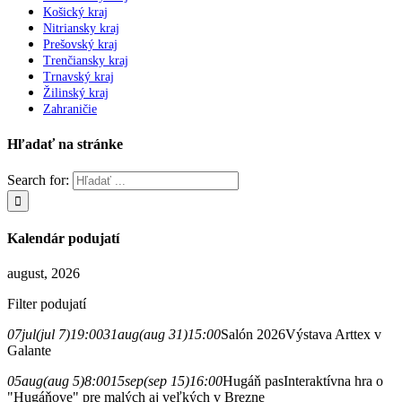
Košický kraj
Nitriansky kraj
Prešovský kraj
Trenčiansky kraj
Trnavský kraj
Žilinský kraj
Zahraničie
Hľadať na stránke
Search for:
Kalendár podujatí
august, 2026
Filter podujatí
07
jul
(jul 7)
19:00
31
aug
(aug 31)
15:00
Salón 2026
Výstava Arttex v
Galante
05
aug
(aug 5)
8:00
15
sep
(sep 15)
16:00
Hugáň pas
Interaktívna hra o
"Hugáňove" pre malých aj veľkých v Brezne