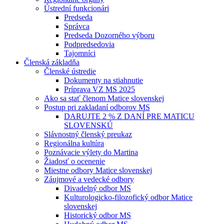
Ústrední funkcionári
Predseda
Správca
Predseda Dozorného výboru
Podpredsedovia
Tajomníci
Členská základňa
Členské ústredie
Dokumenty na stiahnutie
Príprava VZ MS 2025
Ako sa stať členom Matice slovenskej
Postup pri zakladaní odborov MS
DARUJTE 2 % Z DANÍ PRE MATICU
SLOVENSKÚ
Slávnostný členský preukaz
Regionálna kultúra
Poznávacie výlety do Martina
Žiadosť o ocenenie
Miestne odbory Matice slovenskej
Záujmové a vedecké odbory
Divadelný odbor MS
Kulturologicko-filozofický odbor Matice
slovenskej
Historický odbor MS