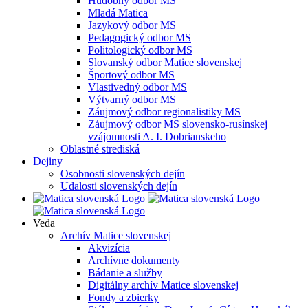
Hudobný odbor MS
Mladá Matica
Jazykový odbor MS
Pedagogický odbor MS
Politologický odbor MS
Slovanský odbor Matice slovenskej
Športový odbor MS
Vlastivedný odbor MS
Výtvarný odbor MS
Záujmový odbor regionalistiky MS
Záujmový odbor MS slovensko-rusínskej
vzájomnosti A. I. Dobrianskeho
Oblastné strediská
Dejiny
Osobnosti slovenských dejín
Udalosti slovenských dejín
Veda
Archív Matice slovenskej
Akvizícia
Archívne dokumenty
Bádanie a služby
Digitálny archív Matice slovenskej
Fondy a zbierky