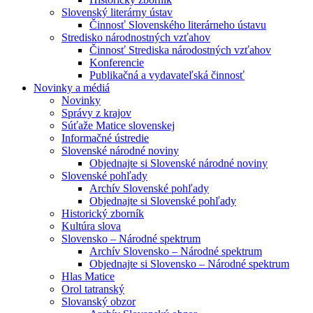
Slovenský literárny ústav
Činnosť Slovenského literárneho ústavu
Stredisko národnostných vzťahov
Činnosť Strediska národostných vzťahov
Konferencie
Publikačná a vydavateľská činnosť
Novinky a médiá
Novinky
Správy z krajov
Súťaže Matice slovenskej
Informačné ústredie
Slovenské národné noviny
Objednajte si Slovenské národné noviny
Slovenské pohľady
Archív Slovenské pohľady
Objednajte si Slovenské pohľady
Historický zborník
Kultúra slova
Slovensko – Národné spektrum
Archív Slovensko – Národné spektrum
Objednajte si Slovensko – Národné spektrum
Hlas Matice
Orol tatranský
Slovanský obzor