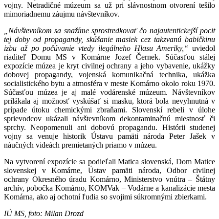
vojny. Netradičné múzeum sa už pri slávnostnom otvorení tešilo
mimoriadnemu záujmu návštevníkov.
„Návštevníkom sa snažíme sprostredkovať čo najautentickejší pocit
tej doby od propagandy, skúšanie masiek cez takzvanú babičkinu
izbu až po počúvanie vtedy ilegálneho Hlasu Ameriky,“
uviedol
riaditeľ Domu MS v Komárne Jozef Černek. Súčasťou stálej
expozície múzea je kryt civilnej ochrany a jeho vybavenie, ukážky
dobovej propagandy, vojenská komunikačná technika, ukážka
socialistického bytu a atmosféra v meste Komárno okolo roku 1970.
Súčasťou múzea je aj malé vodárenské múzeum. Návštevníkov
prilákala aj možnosť vyskúšať si masku, ktorá bola nevyhnutná v
prípade útoku chemickými zbraňami. Slovenskí rebeli v úlohe
sprievodcov ukázali návštevníkom dekontaminačnú miestnosť či
sprchy. Neopomenuli ani dobovú propagandu. Histórii studenej
vojny sa venuje historik Ústavu pamäti národa Peter Jašek v
náučných videách premietaných priamo v múzeu.
Na vytvorení expozície sa podieľali Matica slovenská, Dom Matice
slovenskej v Komárne, Ústav pamäti národa, Odbor civilnej
ochrany Okresného úradu Komárno, Ministerstvo vnútra – Štátny
archív, pobočka Komárno, KOMVak – Vodárne a kanalizácie mesta
Komárna, ako aj ochotní ľudia so svojimi súkromnými zbierkami.
IÚ MS, foto: Milan Drozd