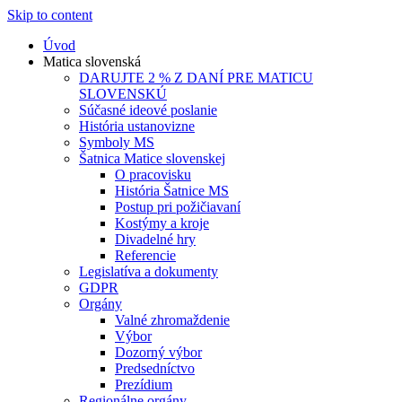
Skip to content
Úvod
Matica slovenská
DARUJTE 2 % Z DANÍ PRE MATICU
SLOVENSKÚ
Súčasné ideové poslanie
História ustanovizne
Symboly MS
Šatnica Matice slovenskej
O pracovisku
História Šatnice MS
Postup pri požičiavaní
Kostýmy a kroje
Divadelné hry
Referencie
Legislatíva a dokumenty
GDPR
Orgány
Valné zhromaždenie
Výbor
Dozorný výbor
Predsedníctvo
Prezídium
Regionálne orgány