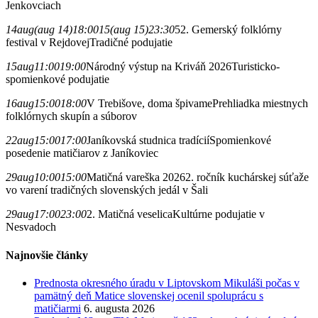
Jenkovciach
14
aug
(aug 14)
18:00
15
(aug 15)
23:30
52. Gemerský folklórny
festival v Rejdovej
Tradičné podujatie
15
aug
11:00
19:00
Národný výstup na Kriváň 2026
Turisticko-
spomienkové podujatie
16
aug
15:00
18:00
V Trebišove, doma špivame
Prehliadka miestnych
folklórnych skupín a súborov
22
aug
15:00
17:00
Janíkovská studnica tradícií
Spomienkové
posedenie matičiarov z Janíkoviec
29
aug
10:00
15:00
Matičná vareška 2026
2. ročník kuchárskej súťaže
vo varení tradičných slovenských jedál v Šali
29
aug
17:00
23:00
2. Matičná veselica
Kultúrne podujatie v
Nesvadoch
Najnovšie články
Prednosta okresného úradu v Liptovskom Mikuláši počas v
pamätný deň Matice slovenskej ocenil spoluprácu s
matičiarmi
6. augusta 2026