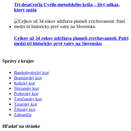
Tri desaťročia Cyrilo-metodského kríža – živý odkaz,
ktorý spája
Cejkov už 34 rokov udržiava plameň zvrchovanosti. Patrí
medzi tri historicky prvé vatry na Slovensku
Správy z krajov
Banskobystrický kraj
Bratislavský kraj
Košický kraj
Nitriansky kraj
Prešovský kraj
Trenčiansky kraj
Trnavský kraj
Žilinský kraj
Zahraničie
Hľadať na stránke