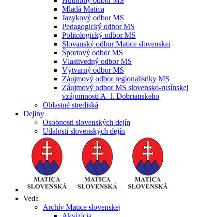
Hudobný odbor MS
Mladá Matica
Jazykový odbor MS
Pedagogický odbor MS
Politologický odbor MS
Slovanský odbor Matice slovenskej
Športový odbor MS
Vlastivedný odbor MS
Výtvarný odbor MS
Záujmový odbor regionalistiky MS
Záujmový odbor MS slovensko-rusínskej
vzájomnosti A. I. Dobrianskeho
Oblastné strediská
Dejiny
Osobnosti slovenských dejín
Udalosti slovenských dejín
Veda
Archív Matice slovenskej
Akvizícia