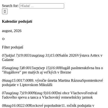
Search for:
Kalendár podujatí
august, 2026
Filter podujatí
07
jul
(jul 7)
19:00
31
aug
(aug 31)
15:00
Salón 2026
Výstava Arttex v
Galante
05
aug
(aug 5)
8:00
15
sep
(sep 15)
16:00
Hugáň pas
Interaktívna hra o
"Hugáňove" pre malých aj veľkých v Brezne
06
aug
15:00
17:00
89. výročie úmrtia Martina Rázusa
Spomienkové
podujatie v Liptovskom Mikuláši
07
aug
(aug 7)
19:00
09
(aug 9)
16:00
Dni obce Vlachovo
Festival
ľudového spevu a tanca a Vlachovský remeselnícky jarmok
08
aug
16:00
22:00
Rockové popoludnie
11. ročník podujatia v