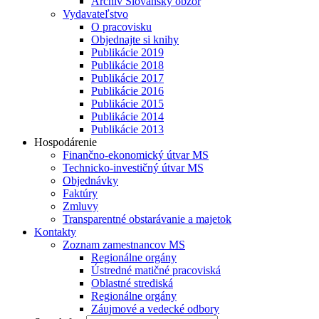
Archív Slovanský obzor
Vydavateľstvo
O pracovisku
Objednajte si knihy
Publikácie 2019
Publikácie 2018
Publikácie 2017
Publikácie 2016
Publikácie 2015
Publikácie 2014
Publikácie 2013
Hospodárenie
Finančno-ekonomický útvar MS
Technicko-investičný útvar MS
Objednávky
Faktúry
Zmluvy
Transparentné obstarávanie a majetok
Kontakty
Zoznam zamestnancov MS
Regionálne orgány
Ústredné matičné pracoviská
Oblastné strediská
Regionálne orgány
Záujmové a vedecké odbory