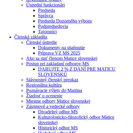
Ústrední funkcionári
Predseda
Správca
Predseda Dozorného výboru
Podpredsedovia
Tajomníci
Členská základňa
Členské ústredie
Dokumenty na stiahnutie
Príprava VZ MS 2025
Ako sa stať členom Matice slovenskej
Postup pri zakladaní odborov MS
DARUJTE 2 % Z DANÍ PRE MATICU
SLOVENSKÚ
Slávnostný členský preukaz
Regionálna kultúra
Poznávacie výlety do Martina
Žiadosť o ocenenie
Miestne odbory Matice slovenskej
Záujmové a vedecké odbory
Divadelný odbor MS
Kulturologicko-filozofický odbor Matice
slovenskej
Historický odbor MS