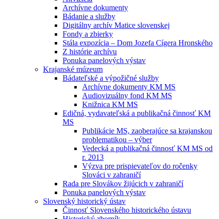
Archívne dokumenty
Bádanie a služby
Digitálny archív Matice slovenskej
Fondy a zbierky
Stála expozícia – Dom Jozefa Cígera Hronského
Z histórie archívu
Ponuka panelových výstav
Krajanské múzeum
Bádateľské a výpožičné služby
Archívne dokumenty KM MS
Audiovizuálny fond KM MS
Knižnica KM MS
Edičná, vydavateľská a publikačná činnosť KM
MS
Publikácie MS, zaoberajúce sa krajanskou
problematikou – výber
Vedecká a publikačná činnosť KM MS od
r. 2013
Výzva pre prispievateľov do ročenky
Slováci v zahraničí
Rada pre Slovákov žijúcich v zahraničí
Ponuka panelových výstav
Slovenský historický ústav
Činnosť Slovenského historického ústavu
Historický zborník