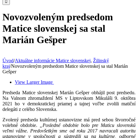
Novozvoleným predsedom
Matice slovenskej sa stal
Marián Gešper
Úvod
/
Aktuálne informácie Matice slovenskej
,
Žilinský
kraj
/
Novozvoleným predsedom Matice slovenskej sa stal Marián
Gešper
View Larger Image
Predseda Matice slovenskej Marián Gešper obhájil post predsedu.
Na Valnom zhromaždení MS v Liptovskom Mikuláši 9. októbra
2021 ho v demokratickej priamej a tajnej voľbe zvolili matiční
delegáti z celého Slovenska.
Zvolený predseda kultúrnej ustanovizne má pred sebou štvorročné
volebné obdobie.
„Posledné obdobie bolo pre Maticu slovenskú
veľmi vážne. Predovšetkým sme od roku 2017 navracali autoritu
ustanovizne v spoločnosti a sústredili sa na kultúrne, odborné