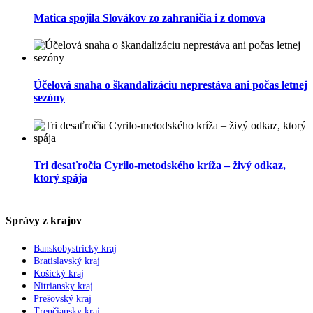
Matica spojila Slovákov zo zahraničia i z domova
Účelová snaha o škandalizáciu neprestáva ani počas letnej
sezóny
Tri desaťročia Cyrilo-metodského kríža – živý odkaz,
ktorý spája
Správy z krajov
Banskobystrický kraj
Bratislavský kraj
Košický kraj
Nitriansky kraj
Prešovský kraj
Trenčiansky kraj