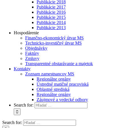
Publikácie 2018
Publikácie 2017
Publikácie 2016
Publikácie 2015
Publikácie 2014
Publikácie 2013
Hospodárenie
Finančno-ekonomický útvar MS
Technicko-investičný útvar MS
Objednávky
Faktúry
Zmluvy
Transparentné obstarávanie a majetok
Kontakty
Zoznam zamestnancov MS
Regionálne orgány
Ústredné matičné pracoviská
Oblastné strediská
Regionálne orgány
Záujmové a vedecké odbory
Search for:
Search for: