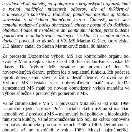
a vydavateľské aktivity, na spoluprácu s krajanskými organizáciami
a rozvoj matičných miestnych odborov, ale aj folklórnych
a umeleckých kolektívov. Bohužiaľ, pandémia dostihla aj Maticu
slovenskú s následnou finančnou krízou. Činnosť, ktorú sme
nemohli realizovať počas obmedzení, chceme posunúť do ďalšieho
obdobia. Podceniť nemôžeme ani kontinuitu Matice, preto budeme
pokračovať v omladzovaní matičných štruktúr, čo sa nám doteraz
darilo,“
povedal po ukončení VZ MS Marián Gešper, ktorý získal
213 hlasov, zatiaľ čo Štefan Martinkovič získal 88 hlasov.
Za predsedu Dozorného výboru MS ako kontrolného orgánu bol
zvolený Martin Fejko, ktorý získal 236 hlasov. Ján Buleca získal 69
hlasov. Do Výboru MS zasadne po novom už len 28
novozvolených členov, pričom ide o neplatenú funkciu. Ich počet sa
oproti doterajšiemu stavu znížil o desať členov. Zároveň sa do
Výboru MS dostalo viac dobrovoľných matičiarov, keďže
zamestnanci MS majú po novom obmedzený výkon mandátu vo
výbore súbežne s pracovným pomerom v MS.
Valné zhromaždenie MS v Liptovskom Mikuláši sa od roku 1990
uskutočnilo jedenásty raz. Počas socialistického režimu si matičiari
nemohli voliť predsedu MS – menovaný bol politicky a ideologicky
ministrom kultúry. Valné zhromaždenia MS boli na krátko obnovené
len počas obrodného procesu v rokoch 1968 a 1969. Definitívne sa
obnovili až po revolúcii v roku 1989. Medzi najznámejších