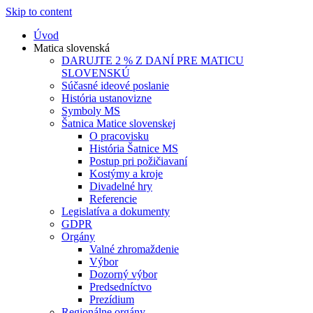
Skip to content
Úvod
Matica slovenská
DARUJTE 2 % Z DANÍ PRE MATICU
SLOVENSKÚ
Súčasné ideové poslanie
História ustanovizne
Symboly MS
Šatnica Matice slovenskej
O pracovisku
História Šatnice MS
Postup pri požičiavaní
Kostýmy a kroje
Divadelné hry
Referencie
Legislatíva a dokumenty
GDPR
Orgány
Valné zhromaždenie
Výbor
Dozorný výbor
Predsedníctvo
Prezídium
Regionálne orgány