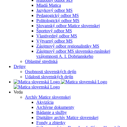
Hudobný odbor MS
Mladá Matica
Jazykový odbor MS
Pedagogický odbor MS
Politologický odbor MS
Slovanský odbor Matice slovenskej
Športový odbor MS
Vlastivedný odbor MS
Výtvarný odbor MS
Záujmový odbor regionalistiky MS
Záujmový odbor MS slovensko-rusínskej
vzájomnosti A. I. Dobrianskeho
Oblastné strediská
Dejiny
Osobnosti slovenských dejín
Udalosti slovenských dejín
Veda
Archív Matice slovenskej
Akvizícia
Archívne dokumenty
Bádanie a služby
Digitálny archív Matice slovenskej
Fondy a zbierky