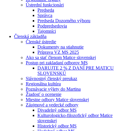
Ústrední funkcionári
Predseda
Správca
Predseda Dozorného výboru
Podpredsedovia
Tajomníci
Členská základňa
Členské ústredie
Dokumenty na stiahnutie
Príprava VZ MS 2025
Ako sa stať členom Matice slovenskej
Postup pri zakladaní odborov MS
DARUJTE 2 % Z DANÍ PRE MATICU
SLOVENSKÚ
Slávnostný členský preukaz
Regionálna kultúra
Poznávacie výlety do Martina
Žiadosť o ocenenie
Miestne odbory Matice slovenskej
Záujmové a vedecké odbory
Divadelný odbor MS
Kulturologicko-filozofický odbor Matice
slovenskej
Historický odbor MS