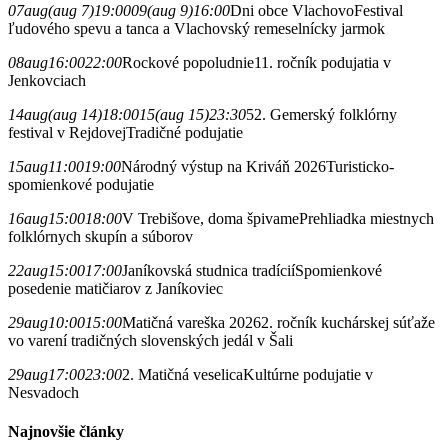
07
aug
(aug 7)
19:00
09
(aug 9)
16:00
Dni obce Vlachovo
Festival
ľudového spevu a tanca a Vlachovský remeselnícky jarmok
08
aug
16:00
22:00
Rockové popoludnie
11. ročník podujatia v
Jenkovciach
14
aug
(aug 14)
18:00
15
(aug 15)
23:30
52. Gemerský folklórny
festival v Rejdovej
Tradičné podujatie
15
aug
11:00
19:00
Národný výstup na Kriváň 2026
Turisticko-
spomienkové podujatie
16
aug
15:00
18:00
V Trebišove, doma špivame
Prehliadka miestnych
folklórnych skupín a súborov
22
aug
15:00
17:00
Janíkovská studnica tradícií
Spomienkové
posedenie matičiarov z Janíkoviec
29
aug
10:00
15:00
Matičná vareška 2026
2. ročník kuchárskej súťaže
vo varení tradičných slovenských jedál v Šali
29
aug
17:00
23:00
2. Matičná veselica
Kultúrne podujatie v
Nesvadoch
Najnovšie články