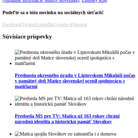
|
Aktuálne informácie Matice slovenskej
,
Žilinský kraj
|
Podeľte sa o túto novinku na sociálnych sieťach!
Facebook
Twitter
LinkedIn
Google+
Pinterest
Súvisiace príspevky
Prednosta okresného úradu v Liptovskom Mikuláši počas
v pamätný deň Matice slovenskej ocenil spoluprácu s
matičiarmi
Predseda MS pre TV: Matica už 163 rokov chráni
národnú identitu a historickú pamäť Slovákov