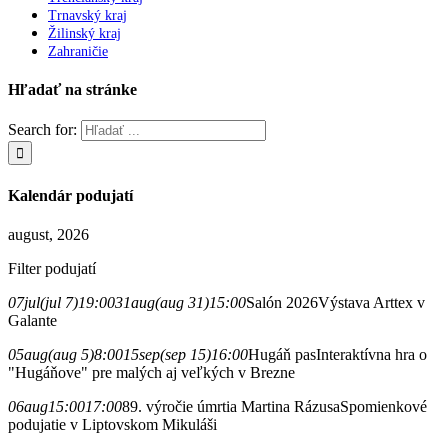
Trnavský kraj
Žilinský kraj
Zahraničie
Hľadať na stránke
Search for:
Kalendár podujatí
august, 2026
Filter podujatí
07
jul
(jul 7)
19:00
31
aug
(aug 31)
15:00
Salón 2026
Výstava Arttex v
Galante
05
aug
(aug 5)
8:00
15
sep
(sep 15)
16:00
Hugáň pas
Interaktívna hra o
"Hugáňove" pre malých aj veľkých v Brezne
06
aug
15:00
17:00
89. výročie úmrtia Martina Rázusa
Spomienkové
podujatie v Liptovskom Mikuláši