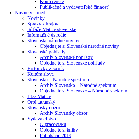
Konferencie
Publikačná a vydavateľská činnosť
Novinky a médiá
Novinky
Správy z krajov
Súťaže Matice slovenskej
Informačné ústredie
Slovenské národné noviny
Objednajte si Slovenské národné noviny
Slovenské pohľady
Archív Slovenské pohľady
Objednajte si Slovenské pohľady
Historický zborník
Kultúra slova
Slovensko – Národné spektrum
Archív Slovensko – Národné spektrum
Objednajte si Slovensko – Národné spektrum
Hlas Matice
Orol tatranský
Slovanský obzor
Archív Slovanský obzor
Vydavateľstvo
O pracovisku
Objednajte si knihy
Publikácie 2019