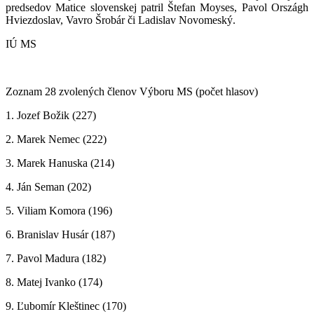
predsedov Matice slovenskej patril Štefan Moyses, Pavol Országh
Hviezdoslav, Vavro Šrobár či Ladislav Novomeský.
IÚ MS
Zoznam 28 zvolených členov Výboru MS (počet hlasov)
1. Jozef Božik (227)
2. Marek Nemec (222)
3. Marek Hanuska (214)
4. Ján Seman (202)
5. Viliam Komora (196)
6. Branislav Husár (187)
7. Pavol Madura (182)
8. Matej Ivanko (174)
9. Ľubomír Kleštinec (170)