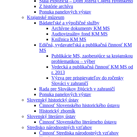
Stála expozícia – Dom Jozefa Cígera Hronského
Z histórie archívu
Ponuka panelových výstav
Krajanské múzeum
Bádateľské a výpožičné služby
Archívne dokumenty KM MS
Audiovizuálny fond KM MS
Knižnica KM MS
Edičná, vydavateľská a publikačná činnosť KM
MS
Publikácie MS, zaoberajúce sa krajanskou
problematikou – výber
Vedecká a publikačná činnosť KM MS od
r. 2013
Výzva pre prispievateľov do ročenky
Slováci v zahraničí
Rada pre Slovákov žijúcich v zahraničí
Ponuka panelových výstav
Slovenský historický ústav
Činnosť Slovenského historického ústavu
Historický zborník
Slovenský literárny ústav
Činnosť Slovenského literárneho ústavu
Stredisko národnostných vzťahov
Činnosť Strediska národostných vzťahov