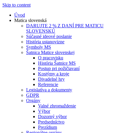
Skip to content
Úvod
Matica slovenská
DARUJTE 2 % Z DANÍ PRE MATICU
SLOVENSKÚ
Súčasné ideové poslanie
História ustanovizne
Symboly MS
Šatnica Matice slovenskej
O pracovisku
História Šatnice MS
Postup pri požičiavaní
Kostýmy a kroje
Divadelné hry
Referencie
Legislatíva a dokumenty
GDPR
Orgány
Valné zhromaždenie
Výbor
Dozorný výbor
Predsedníctvo
Prezídium
Regionálne orgány