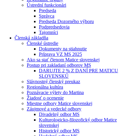
Ústrední funkcionári
Predseda
Správca
Predseda Dozorného výboru
Podpredsedovia
Tajomníci
Členská základňa
Členské ústredie
Dokumenty na stiahnutie
Príprava VZ MS 2025
Ako sa stať členom Matice slovenskej
Postup pri zakladaní odborov MS
DARUJTE 2 % Z DANÍ PRE MATICU
SLOVENSKÚ
Slávnostný členský preukaz
Regionálna kultúra
Poznávacie výlety do Martina
Žiadosť o ocenenie
Miestne odbory Matice slovenskej
Záujmové a vedecké odbory
Divadelný odbor MS
Kulturologicko-filozofický odbor Matice
slovenskej
Historický odbor MS