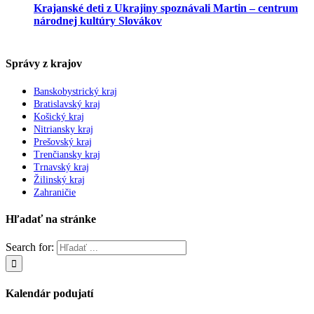
Krajanské deti z Ukrajiny spoznávali Martin – centrum
národnej kultúry Slovákov
Správy z krajov
Banskobystrický kraj
Bratislavský kraj
Košický kraj
Nitriansky kraj
Prešovský kraj
Trenčiansky kraj
Trnavský kraj
Žilinský kraj
Zahraničie
Hľadať na stránke
Search for:
Kalendár podujatí