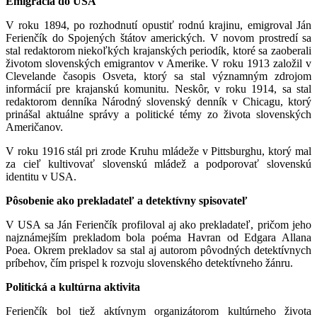
Emigrácia do USA
V roku 1894, po rozhodnutí opustiť rodnú krajinu, emigroval Ján
Ferienčík do Spojených štátov amerických. V novom prostredí sa
stal redaktorom niekoľkých krajanských periodík, ktoré sa zaoberali
životom slovenských emigrantov v Amerike. V roku 1913 založil v
Clevelande časopis Osveta, ktorý sa stal významným zdrojom
informácií pre krajanskú komunitu. Neskôr, v roku 1914, sa stal
redaktorom denníka Národný slovenský denník v Chicagu, ktorý
prinášal aktuálne správy a politické témy zo života slovenských
Američanov.
V roku 1916 stál pri zrode Kruhu mládeže v Pittsburghu, ktorý mal
za cieľ kultivovať slovenskú mládež a podporovať slovenskú
identitu v USA.
Pôsobenie ako prekladateľ a detektívny spisovateľ
V USA sa Ján Ferienčík profiloval aj ako prekladateľ, pričom jeho
najznámejším prekladom bola poéma Havran od Edgara Allana
Poea. Okrem prekladov sa stal aj autorom pôvodných detektívnych
príbehov, čím prispel k rozvoju slovenského detektívneho žánru.
Politická a kultúrna aktivita
Ferienčík bol tiež aktívnym organizátorom kultúrneho života