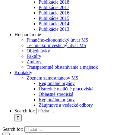
Publikácie 2018
Publikácie 2017
Publikácie 2016
Publikácie 2015
Publikácie 2014
Publikácie 2013
Hospodárenie
Finančno-ekonomický útvar MS
Technicko-investičný útvar MS
Objednávky
Faktúry
Zmluvy
Transparentné obstarávanie a majetok
Kontakty
Zoznam zamestnancov MS
Regionálne orgány
Ústredné matičné pracoviská
Oblastné strediská
Regionálne orgány
Záujmové a vedecké odbory
Search for:
Search for: