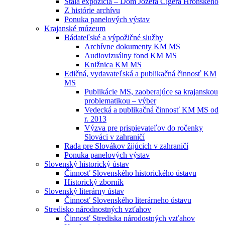
Stála expozícia – Dom Jozefa Cígera Hronského
Z histórie archívu
Ponuka panelových výstav
Krajanské múzeum
Bádateľské a výpožičné služby
Archívne dokumenty KM MS
Audiovizuálny fond KM MS
Knižnica KM MS
Edičná, vydavateľská a publikačná činnosť KM
MS
Publikácie MS, zaoberajúce sa krajanskou
problematikou – výber
Vedecká a publikačná činnosť KM MS od
r. 2013
Výzva pre prispievateľov do ročenky
Slováci v zahraničí
Rada pre Slovákov žijúcich v zahraničí
Ponuka panelových výstav
Slovenský historický ústav
Činnosť Slovenského historického ústavu
Historický zborník
Slovenský literárny ústav
Činnosť Slovenského literárneho ústavu
Stredisko národnostných vzťahov
Činnosť Strediska národostných vzťahov