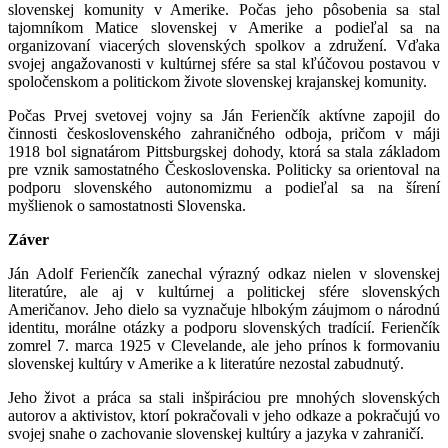
slovenskej komunity v Amerike. Počas jeho pôsobenia sa stal
tajomníkom Matice slovenskej v Amerike a podieľal sa na
organizovaní viacerých slovenských spolkov a združení. Vďaka
svojej angažovanosti v kultúrnej sfére sa stal kľúčovou postavou v
spoločenskom a politickom živote slovenskej krajanskej komunity.
Počas Prvej svetovej vojny sa Ján Ferienčík aktívne zapojil do
činnosti československého zahraničného odboja, pričom v máji
1918 bol signatárom Pittsburgskej dohody, ktorá sa stala základom
pre vznik samostatného Československa. Politicky sa orientoval na
podporu slovenského autonomizmu a podieľal sa na šírení
myšlienok o samostatnosti Slovenska.
Záver
Ján Adolf Ferienčík zanechal výrazný odkaz nielen v slovenskej
literatúre, ale aj v kultúrnej a politickej sfére slovenských
Američanov. Jeho dielo sa vyznačuje hlbokým záujmom o národnú
identitu, morálne otázky a podporu slovenských tradícií. Ferienčík
zomrel 7. marca 1925 v Clevelande, ale jeho prínos k formovaniu
slovenskej kultúry v Amerike a k literatúre nezostal zabudnutý.
Jeho život a práca sa stali inšpiráciou pre mnohých slovenských
autorov a aktivistov, ktorí pokračovali v jeho odkaze a pokračujú vo
svojej snahe o zachovanie slovenskej kultúry a jazyka v zahraničí.