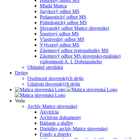
Hudobný odbor MS
Mladá Matica
Jazykový odbor MS
Pedagogický odbor MS
Politologický odbor MS
Slovanský odbor Matice slovenskej
Športový odbor MS
Vlastivedný odbor MS
Výtvarný odbor MS
Záujmový odbor regionalistiky MS
Záujmový odbor MS slovensko-rusínskej
vzájomnosti A. I. Dobrianskeho
Oblastné strediská
Dejiny
Osobnosti slovenských dejín
Udalosti slovenských dejín
Veda
Archív Matice slovenskej
Akvizícia
Archívne dokumenty
Bádanie a služby
Digitálny archív Matice slovenskej
Fondy a zbierky