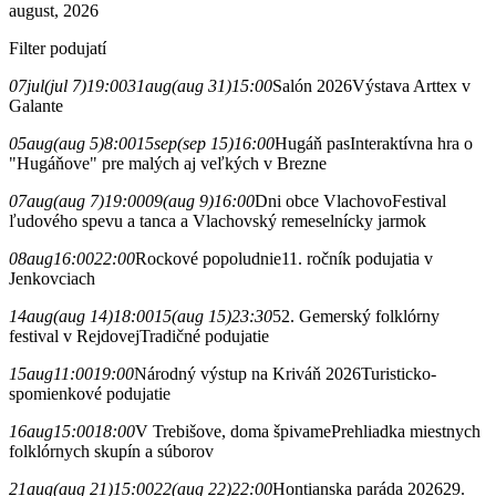
august, 2026
Filter podujatí
07
jul
(jul 7)
19:00
31
aug
(aug 31)
15:00
Salón 2026
Výstava Arttex v
Galante
05
aug
(aug 5)
8:00
15
sep
(sep 15)
16:00
Hugáň pas
Interaktívna hra o
"Hugáňove" pre malých aj veľkých v Brezne
07
aug
(aug 7)
19:00
09
(aug 9)
16:00
Dni obce Vlachovo
Festival
ľudového spevu a tanca a Vlachovský remeselnícky jarmok
08
aug
16:00
22:00
Rockové popoludnie
11. ročník podujatia v
Jenkovciach
14
aug
(aug 14)
18:00
15
(aug 15)
23:30
52. Gemerský folklórny
festival v Rejdovej
Tradičné podujatie
15
aug
11:00
19:00
Národný výstup na Kriváň 2026
Turisticko-
spomienkové podujatie
16
aug
15:00
18:00
V Trebišove, doma špivame
Prehliadka miestnych
folklórnych skupín a súborov
21
aug
(aug 21)
15:00
22
(aug 22)
22:00
Hontianska paráda 2026
29.