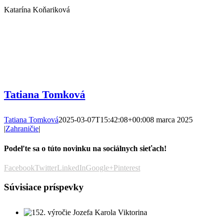
Katarína Koňariková
Tatiana Tomková
Tatiana Tomková
2025-03-07T15:42:08+00:00
8 marca 2025
|
Zahraničie
|
Podeľte sa o túto novinku na sociálnych sieťach!
Facebook
Twitter
LinkedIn
Google+
Pinterest
Súvisiace príspevky