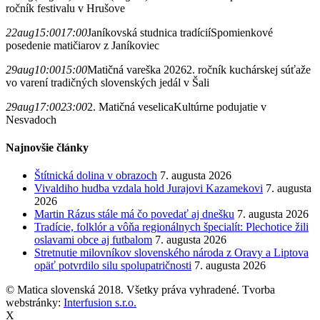
ročník festivalu v Hrušove
22
aug
15:00
17:00
Janíkovská studnica tradícií
Spomienkové
posedenie matičiarov z Janíkoviec
29
aug
10:00
15:00
Matičná vareška 2026
2. ročník kuchárskej súťaže
vo varení tradičných slovenských jedál v Šali
29
aug
17:00
23:00
2. Matičná veselica
Kultúrne podujatie v
Nesvadoch
Najnovšie články
Štítnická dolina v obrazoch
7. augusta 2026
Vivaldiho hudba vzdala hold Jurajovi Kazamekovi
7. augusta
2026
Martin Rázus stále má čo povedať aj dnešku
7. augusta 2026
Tradície, folklór a vôňa regionálnych špecialít: Plechotice žili
oslavami obce aj futbalom
7. augusta 2026
Stretnutie milovníkov slovenského národa z Oravy a Liptova
opäť potvrdilo silu spolupatričnosti
7. augusta 2026
© Matica slovenská 2018. Všetky práva vyhradené. Tvorba
webstránky:
Interfusion s.r.o.
X