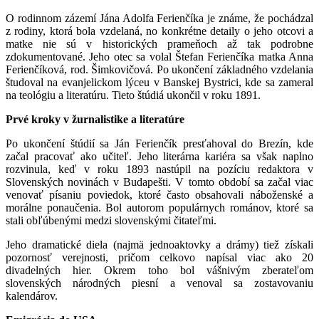
O rodinnom zázemí Jána Adolfa Ferienčíka je známe, že pochádzal
z rodiny, ktorá bola vzdelaná, no konkrétne detaily o jeho otcovi a
matke nie sú v historických prameňoch až tak podrobne
zdokumentované. Jeho otec sa volal Štefan Ferienčíka matka Anna
Ferienčíková, rod. Šimkovičová. Po ukončení základného vzdelania
študoval na evanjelickom lýceu v Banskej Bystrici, kde sa zameral
na teológiu a literatúru. Tieto štúdiá ukončil v roku 1891.
Prvé kroky v žurnalistike a literatúre
Po ukončení štúdií sa Ján Ferienčík presťahoval do Brezín, kde
začal pracovať ako učiteľ. Jeho literárna kariéra sa však naplno
rozvinula, keď v roku 1893 nastúpil na pozíciu redaktora v
Slovenských novinách v Budapešti. V tomto období sa začal viac
venovať písaniu poviedok, ktoré často obsahovali náboženské a
morálne ponaučenia. Bol autorom populárnych románov, ktoré sa
stali obľúbenými medzi slovenskými čitateľmi.
Jeho dramatické diela (najmä jednoaktovky a drámy) tiež získali
pozornosť verejnosti, pričom celkovo napísal viac ako 20
divadelných hier. Okrem toho bol vášnivým zberateľom
slovenských národných piesní a venoval sa zostavovaniu
kalendárov.