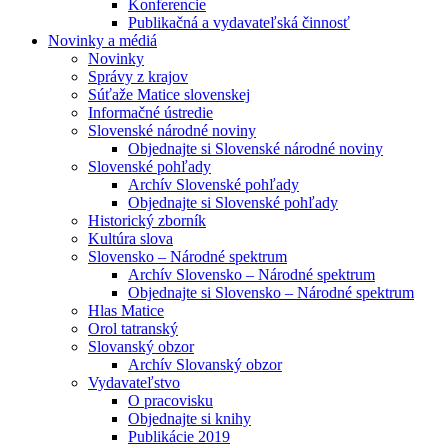
Konferencie
Publikačná a vydavateľská činnosť
Novinky a médiá
Novinky
Správy z krajov
Súťaže Matice slovenskej
Informačné ústredie
Slovenské národné noviny
Objednajte si Slovenské národné noviny
Slovenské pohľady
Archív Slovenské pohľady
Objednajte si Slovenské pohľady
Historický zborník
Kultúra slova
Slovensko – Národné spektrum
Archív Slovensko – Národné spektrum
Objednajte si Slovensko – Národné spektrum
Hlas Matice
Orol tatranský
Slovanský obzor
Archív Slovanský obzor
Vydavateľstvo
O pracovisku
Objednajte si knihy
Publikácie 2019