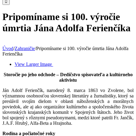
Pripomíname si 100. výročie
úmrtia Jána Adolfa Ferienčíka
Úvod
/
Zahraničie
/
Pripomíname si 100. výročie úmrtia Jána Adolfa
Ferienčíka
View Larger Image
Storočie po jeho odchode – Dedičstvo spisovateľa a kultúrneho
aktivistu
Ján Adolf Ferienčík, narodený 8. marca 1863 vo Zvolene, bol
významnou osobnosťou slovenskej literatúry a žurnalistiky, ktorý sa
preslávil svojím dielom v oblasti náboženských a morálnych
poviedok, ale aj ako organizátor kultúrneho a spoločenského života
slovenských krajanských komunít v Spojených štátoch. Jeho život
bol spojený s rôznymi pseudonymami, medzi ktoré patrili Fr. Jančík,
J.A.F. Hrubý, Alfa-Beta a Hrajnoha.
Rodina a počiatočné roky