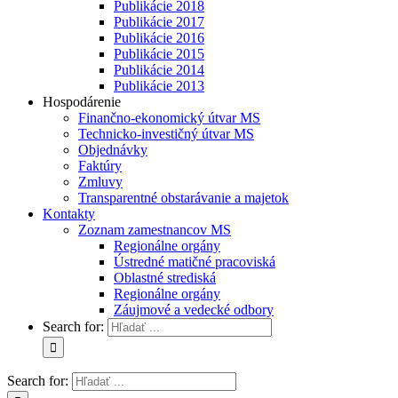
Publikácie 2018
Publikácie 2017
Publikácie 2016
Publikácie 2015
Publikácie 2014
Publikácie 2013
Hospodárenie
Finančno-ekonomický útvar MS
Technicko-investičný útvar MS
Objednávky
Faktúry
Zmluvy
Transparentné obstarávanie a majetok
Kontakty
Zoznam zamestnancov MS
Regionálne orgány
Ústredné matičné pracoviská
Oblastné strediská
Regionálne orgány
Záujmové a vedecké odbory
Search for:
Search for: