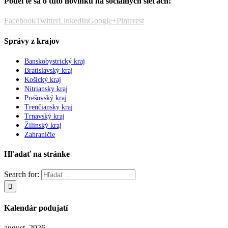
Podeľte sa o túto novinku na sociálnych sieťach!
Facebook
Twitter
LinkedIn
Google+
Pinterest
Správy z krajov
Banskobystrický kraj
Bratislavský kraj
Košický kraj
Nitriansky kraj
Prešovský kraj
Trenčiansky kraj
Trnavský kraj
Žilinský kraj
Zahraničie
Hľadať na stránke
Search for:
Kalendár podujatí
august, 2026