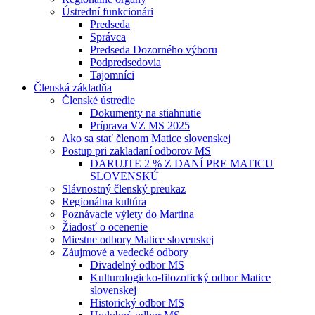
Ústrední funkcionári
Predseda
Správca
Predseda Dozorného výboru
Podpredsedovia
Tajomníci
Členská základňa
Členské ústredie
Dokumenty na stiahnutie
Príprava VZ MS 2025
Ako sa stať členom Matice slovenskej
Postup pri zakladaní odborov MS
DARUJTE 2 % Z DANÍ PRE MATICU
SLOVENSKÚ
Slávnostný členský preukaz
Regionálna kultúra
Poznávacie výlety do Martina
Žiadosť o ocenenie
Miestne odbory Matice slovenskej
Záujmové a vedecké odbory
Divadelný odbor MS
Kulturologicko-filozofický odbor Matice
slovenskej
Historický odbor MS