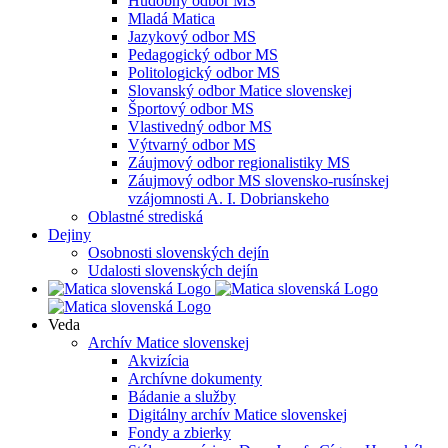
Hudobný odbor MS
Mladá Matica
Jazykový odbor MS
Pedagogický odbor MS
Politologický odbor MS
Slovanský odbor Matice slovenskej
Športový odbor MS
Vlastivedný odbor MS
Výtvarný odbor MS
Záujmový odbor regionalistiky MS
Záujmový odbor MS slovensko-rusínskej
vzájomnosti A. I. Dobrianskeho
Oblastné strediská
Dejiny
Osobnosti slovenských dejín
Udalosti slovenských dejín
Veda
Archív Matice slovenskej
Akvizícia
Archívne dokumenty
Bádanie a služby
Digitálny archív Matice slovenskej
Fondy a zbierky