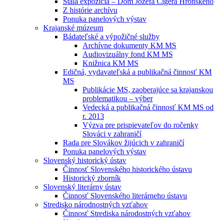
Stála expozícia – Dom Jozefa Cígera Hronského
Z histórie archívu
Ponuka panelových výstav
Krajanské múzeum
Bádateľské a výpožičné služby
Archívne dokumenty KM MS
Audiovizuálny fond KM MS
Knižnica KM MS
Edičná, vydavateľská a publikačná činnosť KM
MS
Publikácie MS, zaoberajúce sa krajanskou
problematikou – výber
Vedecká a publikačná činnosť KM MS od
r. 2013
Výzva pre prispievateľov do ročenky
Slováci v zahraničí
Rada pre Slovákov žijúcich v zahraničí
Ponuka panelových výstav
Slovenský historický ústav
Činnosť Slovenského historického ústavu
Historický zborník
Slovenský literárny ústav
Činnosť Slovenského literárneho ústavu
Stredisko národnostných vzťahov
Činnosť Strediska národostných vzťahov