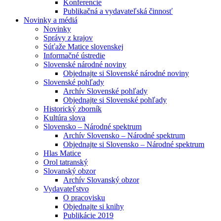
Konferencie
Publikačná a vydavateľská činnosť
Novinky a médiá
Novinky
Správy z krajov
Súťaže Matice slovenskej
Informačné ústredie
Slovenské národné noviny
Objednajte si Slovenské národné noviny
Slovenské pohľady
Archív Slovenské pohľady
Objednajte si Slovenské pohľady
Historický zborník
Kultúra slova
Slovensko – Národné spektrum
Archív Slovensko – Národné spektrum
Objednajte si Slovensko – Národné spektrum
Hlas Matice
Orol tatranský
Slovanský obzor
Archív Slovanský obzor
Vydavateľstvo
O pracovisku
Objednajte si knihy
Publikácie 2019