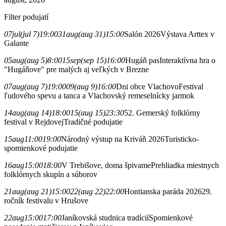
Filter podujatí
07
jul
(jul 7)
19:00
31
aug
(aug 31)
15:00
Salón 2026
Výstava Arttex v
Galante
05
aug
(aug 5)
8:00
15
sep
(sep 15)
16:00
Hugáň pas
Interaktívna hra o
"Hugáňove" pre malých aj veľkých v Brezne
07
aug
(aug 7)
19:00
09
(aug 9)
16:00
Dni obce Vlachovo
Festival
ľudového spevu a tanca a Vlachovský remeselnícky jarmok
14
aug
(aug 14)
18:00
15
(aug 15)
23:30
52. Gemerský folklórny
festival v Rejdovej
Tradičné podujatie
15
aug
11:00
19:00
Národný výstup na Kriváň 2026
Turisticko-
spomienkové podujatie
16
aug
15:00
18:00
V Trebišove, doma špivame
Prehliadka miestnych
folklórnych skupín a súborov
21
aug
(aug 21)
15:00
22
(aug 22)
22:00
Hontianska paráda 2026
29.
ročník festivalu v Hrušove
22
aug
15:00
17:00
Janíkovská studnica tradícií
Spomienkové