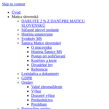
Skip to content
Úvod
Matica slovenská
DARUJTE 2 % Z DANÍ PRE MATICU
SLOVENSKÚ
Súčasné ideové poslanie
História ustanovizne
Symboly MS
Šatnica Matice slovenskej
O pracovisku
História Šatnice MS
Postup pri požičiavaní
Kostýmy a kroje
Divadelné hry
Referencie
Legislatíva a dokumenty
GDPR
Orgány
Valné zhromaždenie
Výbor
Dozorný výbor
Predsedníctvo
Prezídium
Regionálne orgány