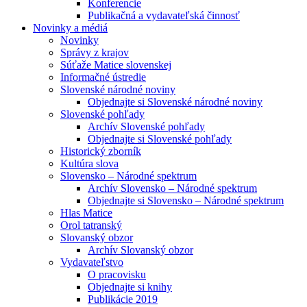
Konferencie
Publikačná a vydavateľská činnosť
Novinky a médiá
Novinky
Správy z krajov
Súťaže Matice slovenskej
Informačné ústredie
Slovenské národné noviny
Objednajte si Slovenské národné noviny
Slovenské pohľady
Archív Slovenské pohľady
Objednajte si Slovenské pohľady
Historický zborník
Kultúra slova
Slovensko – Národné spektrum
Archív Slovensko – Národné spektrum
Objednajte si Slovensko – Národné spektrum
Hlas Matice
Orol tatranský
Slovanský obzor
Archív Slovanský obzor
Vydavateľstvo
O pracovisku
Objednajte si knihy
Publikácie 2019