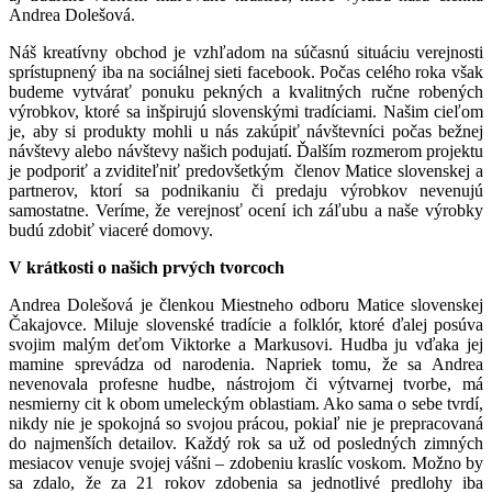
Andrea Dolešová.
Náš kreatívny obchod je vzhľadom na súčasnú situáciu verejnosti
sprístupnený iba na sociálnej sieti facebook. Počas celého roka však
budeme vytvárať ponuku pekných a kvalitných ručne robených
výrobkov, ktoré sa inšpirujú slovenskými tradíciami. Našim cieľom
je, aby si produkty mohli u nás zakúpiť návštevníci počas bežnej
návštevy alebo návštevy našich podujatí. Ďalším rozmerom projektu
je podporiť a zviditeľniť predovšetkým členov Matice slovenskej a
partnerov, ktorí sa podnikaniu či predaju výrobkov nevenujú
samostatne. Veríme, že verejnosť ocení ich záľubu a naše výrobky
budú zdobiť viaceré domovy.
V krátkosti o našich prvých tvorcoch
Andrea Dolešová je členkou Miestneho odboru Matice slovenskej
Čakajovce. Miluje slovenské tradície a folklór, ktoré ďalej posúva
svojim malým deťom Viktorke a Markusovi. Hudba ju vďaka jej
mamine sprevádza od narodenia. Napriek tomu, že sa Andrea
nevenovala profesne hudbe, nástrojom či výtvarnej tvorbe, má
nesmierny cit k obom umeleckým oblastiam. Ako sama o sebe tvrdí,
nikdy nie je spokojná so svojou prácou, pokiaľ nie je prepracovaná
do najmenších detailov. Každý rok sa už od posledných zimných
mesiacov venuje svojej vášni – zdobeniu kraslíc voskom. Možno by
sa zdalo, že za 21 rokov zdobenia sa jednotlivé predlohy iba