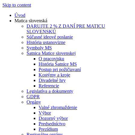
Skip to content
Úvod
Matica slovenská
DARUJTE 2 % Z DANÍ PRE MATICU
SLOVENSKÚ
Súčasné ideové poslanie
História ustanovizne
Symboly MS
Šatnica Matice slovenskej
O pracovisku
História Šatnice MS
Postup pri požičiavaní
Kostýmy a kroje
Divadelné hry
Referencie
Legislatíva a dokumenty
GDPR
Orgány
Valné zhromaždenie
Výbor
Dozorný výbor
Predsedníctvo
Prezídium
Regionálne orgány