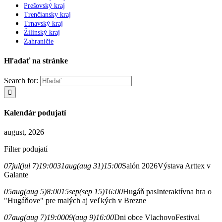
Prešovský kraj
Trenčiansky kraj
Trnavský kraj
Žilinský kraj
Zahraničie
Hľadať na stránke
Search for:
Kalendár podujatí
august, 2026
Filter podujatí
07
jul
(jul 7)
19:00
31
aug
(aug 31)
15:00
Salón 2026
Výstava Arttex v
Galante
05
aug
(aug 5)
8:00
15
sep
(sep 15)
16:00
Hugáň pas
Interaktívna hra o
"Hugáňove" pre malých aj veľkých v Brezne
07
aug
(aug 7)
19:00
09
(aug 9)
16:00
Dni obce Vlachovo
Festival