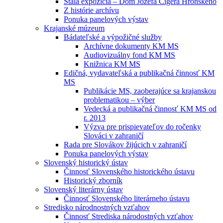
Stála expozícia – Dom Jozefa Cígera Hronského
Z histórie archívu
Ponuka panelových výstav
Krajanské múzeum
Bádateľské a výpožičné služby
Archívne dokumenty KM MS
Audiovizuálny fond KM MS
Knižnica KM MS
Edičná, vydavateľská a publikačná činnosť KM
MS
Publikácie MS, zaoberajúce sa krajanskou
problematikou – výber
Vedecká a publikačná činnosť KM MS od
r. 2013
Výzva pre prispievateľov do ročenky
Slováci v zahraničí
Rada pre Slovákov žijúcich v zahraničí
Ponuka panelových výstav
Slovenský historický ústav
Činnosť Slovenského historického ústavu
Historický zborník
Slovenský literárny ústav
Činnosť Slovenského literárneho ústavu
Stredisko národnostných vzťahov
Činnosť Strediska národostných vzťahov