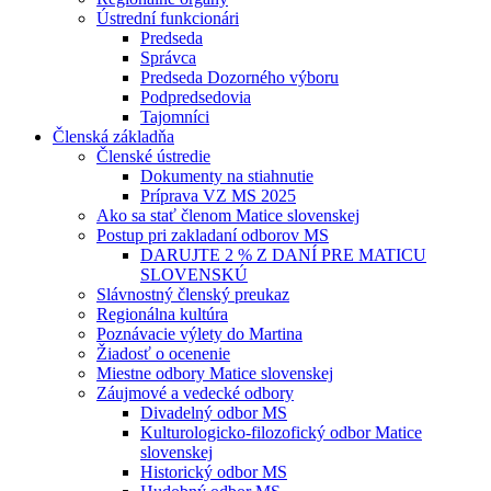
Ústrední funkcionári
Predseda
Správca
Predseda Dozorného výboru
Podpredsedovia
Tajomníci
Členská základňa
Členské ústredie
Dokumenty na stiahnutie
Príprava VZ MS 2025
Ako sa stať členom Matice slovenskej
Postup pri zakladaní odborov MS
DARUJTE 2 % Z DANÍ PRE MATICU
SLOVENSKÚ
Slávnostný členský preukaz
Regionálna kultúra
Poznávacie výlety do Martina
Žiadosť o ocenenie
Miestne odbory Matice slovenskej
Záujmové a vedecké odbory
Divadelný odbor MS
Kulturologicko-filozofický odbor Matice
slovenskej
Historický odbor MS