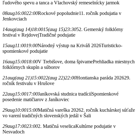
ľudového spevu a tanca a Vlachovský remeselnícky jarmok
08
aug
16:00
22:00
Rockové popoludnie
11. ročník podujatia v
Jenkovciach
14
aug
(aug 14)
18:00
15
(aug 15)
23:30
52. Gemerský folklórny
festival v Rejdovej
Tradičné podujatie
15
aug
11:00
19:00
Národný výstup na Kriváň 2026
Turisticko-
spomienkové podujatie
16
aug
15:00
18:00
V Trebišove, doma špivame
Prehliadka miestnych
folklórnych skupín a súborov
21
aug
(aug 21)
15:00
22
(aug 22)
22:00
Hontianska paráda 2026
29.
ročník festivalu v Hrušove
22
aug
15:00
17:00
Janíkovská studnica tradícií
Spomienkové
posedenie matičiarov z Janíkoviec
29
aug
10:00
15:00
Matičná vareška 2026
2. ročník kuchárskej súťaže
vo varení tradičných slovenských jedál v Šali
29
aug
17:00
23:00
2. Matičná veselica
Kultúrne podujatie v
Nesvadoch