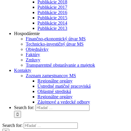
Publikácie 2018
Publikácie 2017
Publikácie 2016
Publikácie 2015
Publikácie 2014
Publikácie 2013
Hospodárenie
Finančno-ekonomický útvar MS
Technicko-investičný útvar MS
Objednávky
Faktúry
Zmluvy
Transparentné obstarávanie a majetok
Kontakty
Zoznam zamestnancov MS
Regionálne orgány
Ústredné matičné pracoviská
Oblastné strediská
Regionálne orgány
Záujmové a vedecké odbory
Search for:
Search for: