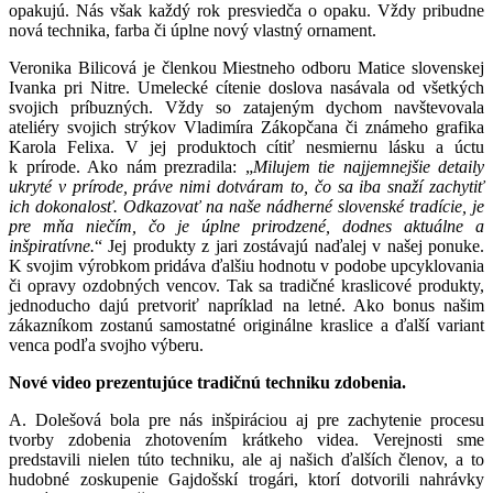
opakujú. Nás však každý rok presviedča o opaku. Vždy pribudne
nová technika, farba či úplne nový vlastný ornament.
Veronika Bilicová je členkou Miestneho odboru Matice slovenskej
Ivanka pri Nitre. Umelecké cítenie doslova nasávala od všetkých
svojich príbuzných. Vždy so zatajeným dychom navštevovala
ateliéry svojich strýkov Vladimíra Zákopčana či známeho grafika
Karola Felixa. V jej produktoch cítiť nesmiernu lásku a úctu
k prírode. Ako nám prezradila: „
Milujem tie najjemnejšie detaily
ukryté v prírode, práve nimi dotváram to, čo sa iba snaží zachytiť
ich dokonalosť. Odkazovať na naše nádherné slovenské tradície, je
pre mňa niečím, čo je úplne prirodzené, dodnes aktuálne a
inšpiratívne.
“ Jej produkty z jari zostávajú naďalej v našej ponuke.
K svojim výrobkom pridáva ďalšiu hodnotu v podobe upcyklovania
či opravy ozdobných vencov. Tak sa tradičné kraslicové produkty,
jednoducho dajú pretvoriť napríklad na letné. Ako bonus našim
zákazníkom zostanú samostatné originálne kraslice a ďalší variant
venca podľa svojho výberu.
Nové video prezentujúce tradičnú techniku zdobenia.
A. Dolešová bola pre nás inšpiráciou aj pre zachytenie procesu
tvorby zdobenia zhotovením krátkeho videa. Verejnosti sme
predstavili nielen túto techniku, ale aj našich ďalších členov, a to
hudobné zoskupenie Gajdošskí trogári, ktorí dotvorili nahrávky