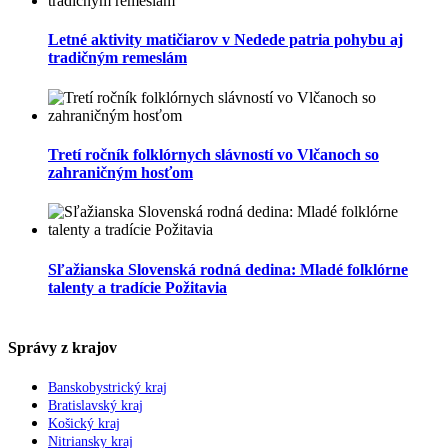
Letné aktivity matičiarov v Nedede patria pohybu aj
tradičným remeslám
Tretí ročník folklórnych slávností vo Vlčanoch so
zahraničným hosťom
Sľažianska Slovenská rodná dedina: Mladé folklórne
talenty a tradície Požitavia
Správy z krajov
Banskobystrický kraj
Bratislavský kraj
Košický kraj
Nitriansky kraj