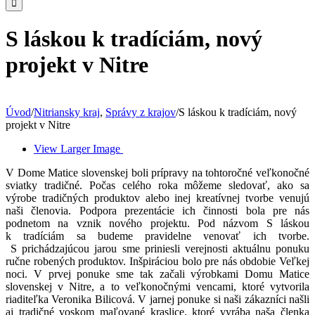
S láskou k tradíciám, nový
projekt v Nitre
Úvod
/
Nitriansky kraj
,
Správy z krajov
/
S láskou k tradíciám, nový
projekt v Nitre
View Larger Image
V Dome Matice slovenskej boli prípravy na tohtoročné veľkonočné
sviatky tradičné. Počas celého roka môžeme sledovať, ako sa
výrobe tradičných produktov alebo inej kreatívnej tvorbe venujú
naši členovia. Podpora prezentácie ich činnosti bola pre nás
podnetom na vznik nového projektu. Pod názvom S láskou
k tradíciám sa budeme pravidelne venovať ich tvorbe.
S prichádzajúcou jarou sme priniesli verejnosti aktuálnu ponuku
ručne robených produktov. Inšpiráciou bolo pre nás obdobie Veľkej
noci. V prvej ponuke sme tak začali výrobkami Domu Matice
slovenskej v Nitre, a to veľkonočnými vencami, ktoré vytvorila
riaditeľka Veronika Bilicová. V jarnej ponuke si naši zákazníci našli
aj tradičné voskom maľované kraslice, ktoré vyrába naša členka