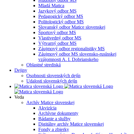
Hudobný odbor MS
Mladá Matica
Jazykový odbor MS
Pedagogický odbor MS
Politologický odbor MS
Slovanský odbor Matice slovenskej
Športový odbor MS
Vlastivedný odbor MS
Výtvarný odbor MS
Záujmový odbor regionalistiky MS
Záujmový odbor MS slovensko-rusínskej
vzájomnosti A. I. Dobrianskeho
Oblastné strediská
Dejiny
Osobnosti slovenských dejín
Udalosti slovenských dejín
Veda
Archív Matice slovenskej
Akvizícia
Archívne dokumenty
Bádanie a služby
Digitálny archív Matice slovenskej
Fondy a zbierky