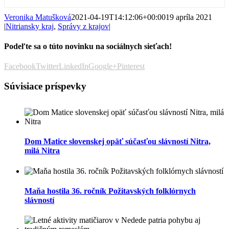
Veronika Matušková
2021-04-19T14:12:06+00:00
19 apríla 2021
|
Nitriansky kraj
,
Správy z krajov
|
Podeľte sa o túto novinku na sociálnych sieťach!
Facebook
Twitter
LinkedIn
Google+
Pinterest
Súvisiace príspevky
Dom Matice slovenskej opäť súčasťou slávností Nitra,
milá Nitra
Maňa hostila 36. ročník Požitavských folklórnych
slávností