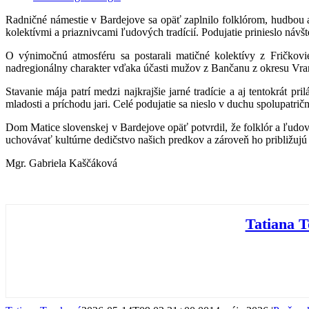
Radničné námestie v Bardejove sa opäť zaplnilo folklórom, hudbou a
kolektívmi a priaznivcami ľudových tradícií. Podujatie prinieslo náv
O výnimočnú atmosféru sa postarali matičné kolektívy z Fričkov
nadregionálny charakter vďaka účasti mužov z Bančanu z okresu Vran
Stavanie mája patrí medzi najkrajšie jarné tradície a aj tentokrát 
mladosti a príchodu jari. Celé podujatie sa nieslo v duchu spolupatr
Dom Matice slovenskej v Bardejove opäť potvrdil, že folklór a ľudové
uchovávať kultúrne dedičstvo našich predkov a zároveň ho približujú
Mgr. Gabriela Kaščáková
Tatiana 