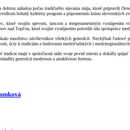
 dobrou náladou počas tradičného stavania mája, ktoré pripravili čle
števníkom bohatý kultúrny program a pripomenulo krásu slovenských zvy
iec, ktoré svojím spevom, tancom a temperamentným vystúpením vnie
ov nad Topľou, ktorí svojím vystúpením potvrdili silu spolupráce med
prilákalo množstvo návštevníkov všetkých generácií. Nechýbali ľudové p
ičnosti, úcty k tradíciám a budovania medziľudských i medziregionálnyc
 tradície majú v spoločnosti stále svoje pevné miesto a dokážu spájať
 mladšej generácii modernou a atraktívnou formou.
Tomková