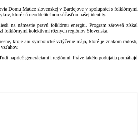
novia Domu Matice slovenskej v Bardejove v spolupráci s folklórnymi
kov, ktoré sú neoddeliteľnou súčasťou našej identity.
sli na námestie pravú folklórnu energiu. Program zároveň získal
zi folklórnymi kolektívmi rôznych regiónov Slovenska.
iesne, kroje ani symbolické vztýčenie mája, ktoré je znakom radosti,
h vzťahov.
 ľudí naprieč generáciami i regiónmi. Práve takéto podujatia pomáhajú