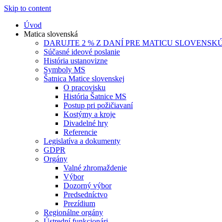
Skip to content
Úvod
Matica slovenská
DARUJTE 2 % Z DANÍ PRE MATICU SLOVENSK
Súčasné ideové poslanie
História ustanovizne
Symboly MS
Šatnica Matice slovenskej
O pracovisku
História Šatnice MS
Postup pri požičiavaní
Kostýmy a kroje
Divadelné hry
Referencie
Legislatíva a dokumenty
GDPR
Orgány
Valné zhromaždenie
Výbor
Dozorný výbor
Predsedníctvo
Prezídium
Regionálne orgány
Ústrední funkcionári