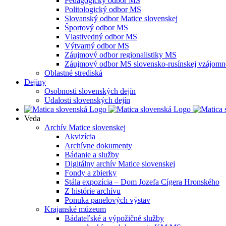
Pedagogický odbor MS
Politologický odbor MS
Slovanský odbor Matice slovenskej
Športový odbor MS
Vlastivedný odbor MS
Výtvarný odbor MS
Záujmový odbor regionalistiky MS
Záujmový odbor MS slovensko-rusínskej vzájomno
Oblastné strediská
Dejiny
Osobnosti slovenských dejín
Udalosti slovenských dejín
Veda
Archív Matice slovenskej
Akvizícia
Archívne dokumenty
Bádanie a služby
Digitálny archív Matice slovenskej
Fondy a zbierky
Stála expozícia – Dom Jozefa Cígera Hronského
Z histórie archívu
Ponuka panelových výstav
Krajanské múzeum
Bádateľské a výpožičné služby