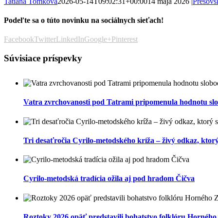
Tatiana Tomková
2026-05-14T09:02:31+00:00
14 mája 2026
|
Prešovs
Podeľte sa o túto novinku na sociálnych sieťach!
Facebook
Twitter
LinkedIn
Google+
Pinterest
Súvisiace príspevky
Vatra zvrchovanosti pod Tatrami pripomenula hodnotu slob
Tri desaťročia Cyrilo-metodského kríža – živý odkaz, ktor
Cyrilo-metodská tradícia ožila aj pod hradom Čičva
Roztoky 2026 opäť predstavili bohatstvo folklóru Hornéh