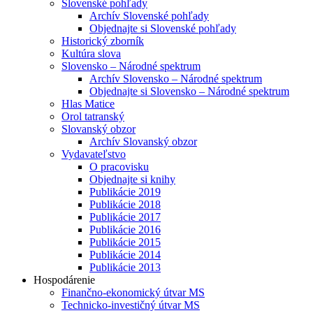
Slovenské pohľady
Archív Slovenské pohľady
Objednajte si Slovenské pohľady
Historický zborník
Kultúra slova
Slovensko – Národné spektrum
Archív Slovensko – Národné spektrum
Objednajte si Slovensko – Národné spektrum
Hlas Matice
Orol tatranský
Slovanský obzor
Archív Slovanský obzor
Vydavateľstvo
O pracovisku
Objednajte si knihy
Publikácie 2019
Publikácie 2018
Publikácie 2017
Publikácie 2016
Publikácie 2015
Publikácie 2014
Publikácie 2013
Hospodárenie
Finančno-ekonomický útvar MS
Technicko-investičný útvar MS