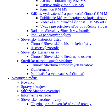
Archívne dokumenty KM MS
Audiovizuálny fond KM MS
Knižnica KM MS
Edičná, vydavateľská a publikačná činnosť KM 
Publikácie MS, zaoberajúce sa krajanskou p
Vedecká a publikačná činnosť KM MS od r.
Výzva pre prispievateľov do ročenky Slovác
Rada pre Slovákov žijúcich v zahraničí
Ponuka panelových výstav
Slovenský historický ústav
Činnosť Slovenského historického ústavu
Historický zborník
Slovenský literárny ústav
Činnosť Slovenského literárneho ústavu
Stredisko národnostných vzťahov
Činnosť Strediska národostných vzťahov
Konferencie
Publikačná a vydavateľská činnosť
Novinky a médiá
Novinky
Správy z krajov
Súťaže Matice slovenskej
Informačné ústredie
Slovenské národné noviny
Objednajte si Slovenské národné noviny