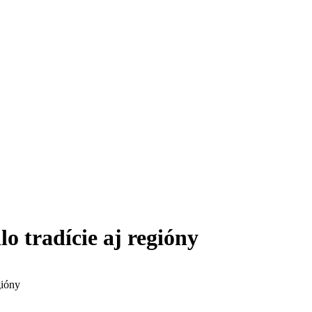
o tradície aj regióny
gióny