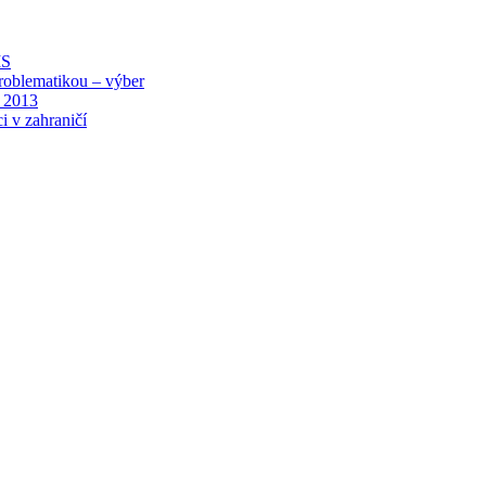
MS
roblematikou – výber
 2013
i v zahraničí