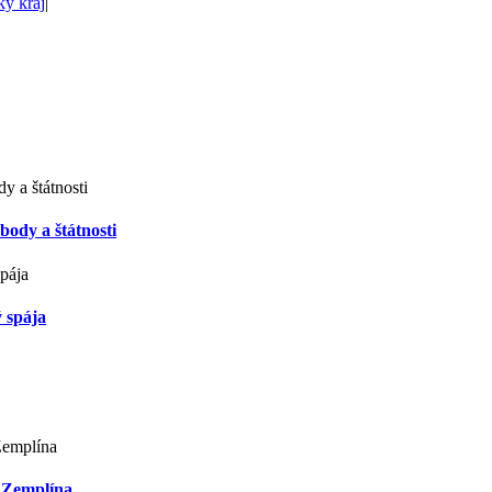
ký kraj
|
ody a štátnosti
ý spája
o Zemplína