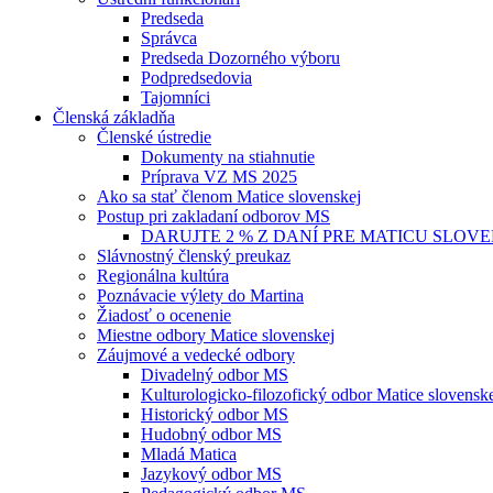
Predseda
Správca
Predseda Dozorného výboru
Podpredsedovia
Tajomníci
Členská základňa
Členské ústredie
Dokumenty na stiahnutie
Príprava VZ MS 2025
Ako sa stať členom Matice slovenskej
Postup pri zakladaní odborov MS
DARUJTE 2 % Z DANÍ PRE MATICU SLOV
Slávnostný členský preukaz
Regionálna kultúra
Poznávacie výlety do Martina
Žiadosť o ocenenie
Miestne odbory Matice slovenskej
Záujmové a vedecké odbory
Divadelný odbor MS
Kulturologicko-filozofický odbor Matice slovensk
Historický odbor MS
Hudobný odbor MS
Mladá Matica
Jazykový odbor MS