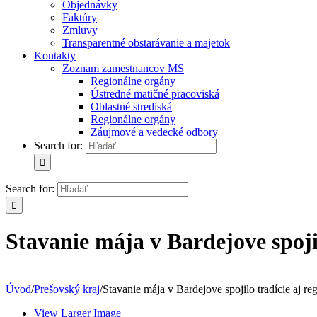
Objednávky
Faktúry
Zmluvy
Transparentné obstarávanie a majetok
Kontakty
Zoznam zamestnancov MS
Regionálne orgány
Ústredné matičné pracoviská
Oblastné strediská
Regionálne orgány
Záujmové a vedecké odbory
Search for:
Search for:
Stavanie mája v Bardejove spojil
Úvod
/
Prešovský kraj
/
Stavanie mája v Bardejove spojilo tradície aj re
View Larger Image