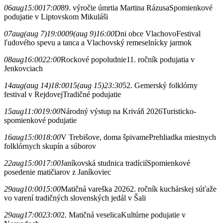
06
aug
15:00
17:00
89. výročie úmrtia Martina Rázusa
Spomienkové
podujatie v Liptovskom Mikuláši
07
aug
(aug 7)
19:00
09
(aug 9)
16:00
Dni obce Vlachovo
Festival
ľudového spevu a tanca a Vlachovský remeselnícky jarmok
08
aug
16:00
22:00
Rockové popoludnie
11. ročník podujatia v
Jenkovciach
14
aug
(aug 14)
18:00
15
(aug 15)
23:30
52. Gemerský folklórny
festival v Rejdovej
Tradičné podujatie
15
aug
11:00
19:00
Národný výstup na Kriváň 2026
Turisticko-
spomienkové podujatie
16
aug
15:00
18:00
V Trebišove, doma špivame
Prehliadka miestnych
folklórnych skupín a súborov
22
aug
15:00
17:00
Janíkovská studnica tradícií
Spomienkové
posedenie matičiarov z Janíkoviec
29
aug
10:00
15:00
Matičná vareška 2026
2. ročník kuchárskej súťaže
vo varení tradičných slovenských jedál v Šali
29
aug
17:00
23:00
2. Matičná veselica
Kultúrne podujatie v