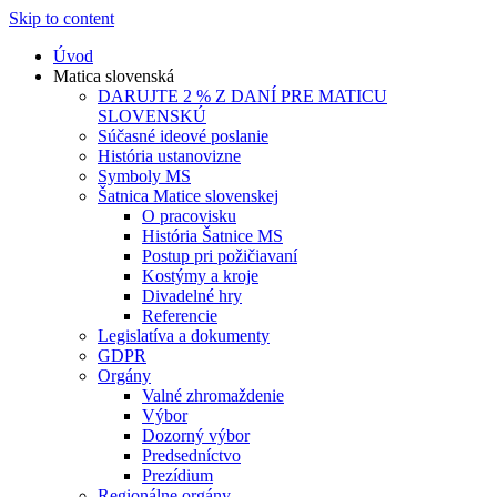
Skip to content
Úvod
Matica slovenská
DARUJTE 2 % Z DANÍ PRE MATICU
SLOVENSKÚ
Súčasné ideové poslanie
História ustanovizne
Symboly MS
Šatnica Matice slovenskej
O pracovisku
História Šatnice MS
Postup pri požičiavaní
Kostýmy a kroje
Divadelné hry
Referencie
Legislatíva a dokumenty
GDPR
Orgány
Valné zhromaždenie
Výbor
Dozorný výbor
Predsedníctvo
Prezídium
Regionálne orgány