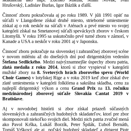
Hrušovský, Ladislav Burlas, Igor Bázlik a ďalší.
Činnosť zboru pokračovala aj po roku 1989. V júli 1991 opäť na
súťaži v Llangollene získal druhé miesto, strieborné umiestnenie
získal aj o rok neskôr na súťaži v Aténach a prvé miesto vo svojej
kategórii získal na Smetanovej súťaži speváckych zborov v českom
Litomyšli. V roku 1995 sa uskutočnilo prvé turné zboru v zámorí, v
Kanade a USA a neskôr v roku 2001 aj v Japonsku.
Činnosť zboru pokračuje na slovenskej i zahraničnej zborovej scéne
v novom miléniu až do dnešných dní pod dirigentským vedením
Štefana Sedlického
. Medzi najvýznamnejšie úspechy zboru patria,
zlatá medaila z roku 2014
, ktorú si zbor vyspieval v kategórii
mužské zbory na
8. Svetových hrách zborového spevu (World
Choir Games)
v lotyšskej Rige a v roku 2019 keď zbor získal dve
zlaté umiestnenia v kategórii folklórna a sakrálna skladba, cenu za
najlepší dirigentský výkon a cenu
Grand Prix
na
13. ročníku
medzinárodnej zborovej súťaže Slovakia Cantat 2019 v
Bratislave
.
Aj v novodobej histórii si zbor získal priazeň súčasných
slovenských a zahraničných hudobných skladateľov, ktorí pre zbor
skomponovali niekoľko svojich diel. Medzi nich patria zvučné mená
ako Pavol Krška, Lukáš Borzík, Peter Špilák, Ľuboš Bernáth,
Tomáš Vrškový ale aj poľský hudobný skladateľ a dirigent Pjotr