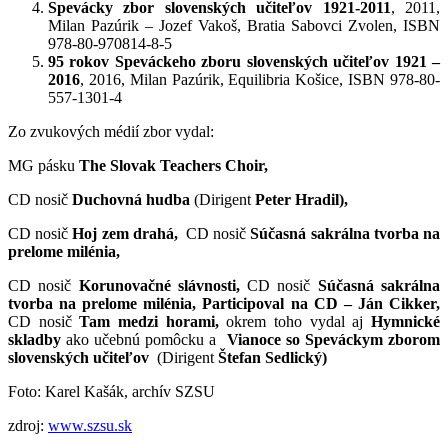
Spevácky zbor slovenských učiteľov 1921-2011
, 2011,
Milan Pazúrik – Jozef Vakoš, Bratia Sabovci Zvolen, ISBN
978-80-970814-8-5
95 rokov Speváckeho zboru slovenských učiteľov 1921 –
2016
, 2016, Milan Pazúrik, Equilibria Košice, ISBN 978-80-
557-1301-4
Zo zvukových médií zbor vydal:
MG pásku
The Slovak Teachers Choir,
CD nosič
Duchovná hudba
(Dirigent
Peter Hradil),
CD nosič
Hoj zem drahá,
CD nosič
Súčasná sakrálna tvorba na
prelome milénia,
CD nosič
Korunovačné slávnosti,
CD nosič
Súčasná sakrálna
tvorba na prelome milénia, Participoval na CD – Ján Cikker,
CD nosič
Tam medzi horami,
okrem toho vydal aj
Hymnické
skladby
ako učebnú pomôcku a
Vianoce so Speváckym zborom
slovenských učiteľov
(Dirigent
Štefan Sedlický)
Foto: Karel Kašák, archív SZSU
zdroj:
www.szsu.sk