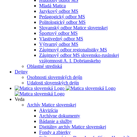
Hudobný odbor MS
Mladá Matica
Jazykový odbor MS
Pedagogický odbor MS
Politologický odbor MS
Slovanský odbor Matice slovenskej
Športový odbor MS
Vlastivedný odbor MS
Výtvarný odbor MS
Záujmový odbor regionalistiky MS
Záujmový odbor MS slovensko-rusínskej
vzájomnosti A. I. Dobrianskeho
Oblastné strediská
Dejiny
Osobnosti slovenských dejín
Udalosti slovenských dejín
Veda
Archív Matice slovenskej
Akvizícia
Archívne dokumenty
Bádanie a služby
Digitálny archív Matice slovenskej
Fondy a zbierky