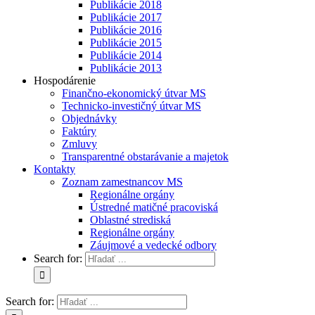
Publikácie 2018
Publikácie 2017
Publikácie 2016
Publikácie 2015
Publikácie 2014
Publikácie 2013
Hospodárenie
Finančno-ekonomický útvar MS
Technicko-investičný útvar MS
Objednávky
Faktúry
Zmluvy
Transparentné obstarávanie a majetok
Kontakty
Zoznam zamestnancov MS
Regionálne orgány
Ústredné matičné pracoviská
Oblastné strediská
Regionálne orgány
Záujmové a vedecké odbory
Search for:
Search for: