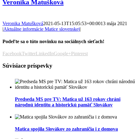
Veronika Matušková
Veronika Matušková
2021-05-13T15:05:53+00:00
13 mája 2021
|
Aktuálne informácie Matice slovenskej
|
Podeľte sa o túto novinku na sociálnych sieťach!
Facebook
Twitter
LinkedIn
Google+
Pinterest
Súvisiace príspevky
Predseda MS pre TV: Matica už 163 rokov chráni
národnú identitu a historickú pamäť Slovákov
Matica spojila Slovákov zo zahraničia i z domova