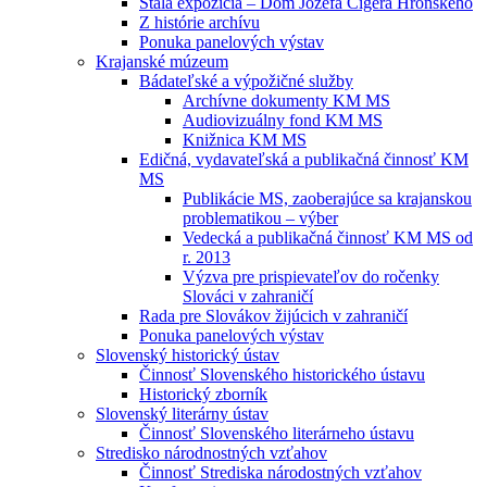
Stála expozícia – Dom Jozefa Cígera Hronského
Z histórie archívu
Ponuka panelových výstav
Krajanské múzeum
Bádateľské a výpožičné služby
Archívne dokumenty KM MS
Audiovizuálny fond KM MS
Knižnica KM MS
Edičná, vydavateľská a publikačná činnosť KM
MS
Publikácie MS, zaoberajúce sa krajanskou
problematikou – výber
Vedecká a publikačná činnosť KM MS od
r. 2013
Výzva pre prispievateľov do ročenky
Slováci v zahraničí
Rada pre Slovákov žijúcich v zahraničí
Ponuka panelových výstav
Slovenský historický ústav
Činnosť Slovenského historického ústavu
Historický zborník
Slovenský literárny ústav
Činnosť Slovenského literárneho ústavu
Stredisko národnostných vzťahov
Činnosť Strediska národostných vzťahov