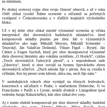
na minimum.
Po druhej svetovej vojne zbor svoju činnosť obnovil, a už v roku
1949 získal vysoké Štátne ocenenie a zúčastnil sa početných
vystúpení v Československu a v ďalších krajinách východného
bloku.
Už v tej dobe zbor získal mnohé významné ocenenia aj vďaka
interpretácií diel slovenských hudobných skladateľov, ktorí
komponovali skladby priamo pre zbor. Ide o významných
skladateľov ako napr. Mikuláš Moyzes, Mikuláš Schneider –
Trnavský, Ján Valašťan Dolinský, Viliam Figuš – Bystrý, Ján
Cikker a Eugen Suchoň, ktorý pre zbor skomponoval významné
diela zborovej literatúry ako vokálnu symfóniu „O Horách“, cyklus
„Troch slovenských ľudových piesní“, a v neposlednom rade
„Zdravicu“, ktorú si zbor osvojil za hymnu Speváckeho zboru
slovenských učiteľov. „Duch národa žije v piesni, ňou sa vznáša k
výšinám. Kto tej piesni cestu kliesni, sláva mu, nech žije nám.“
V nasledujúcich rokoch zbor vystúpil na rôznych festivaloch,
koncertoch a súťažiach v Prahe, v maďarskom Debrecíne, či vo
Francúzsku v Paríži a v Lyone, neskôr dvakrát v Llangollene (pod
vedením Juraja Haluzického), kde zbor získal dve ceny.
Aj v tomto období komponovali pre zbor zborové skladby hudobní
skladatelia ako napr. Zdenko Mikula, Milan Novák, Ivan