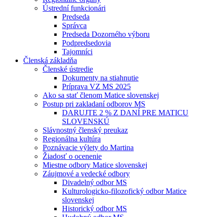
Ústrední funkcionári
Predseda
Správca
Predseda Dozorného výboru
Podpredsedovia
Tajomníci
Členská základňa
Členské ústredie
Dokumenty na stiahnutie
Príprava VZ MS 2025
Ako sa stať členom Matice slovenskej
Postup pri zakladaní odborov MS
DARUJTE 2 % Z DANÍ PRE MATICU
SLOVENSKÚ
Slávnostný členský preukaz
Regionálna kultúra
Poznávacie výlety do Martina
Žiadosť o ocenenie
Miestne odbory Matice slovenskej
Záujmové a vedecké odbory
Divadelný odbor MS
Kulturologicko-filozofický odbor Matice
slovenskej
Historický odbor MS