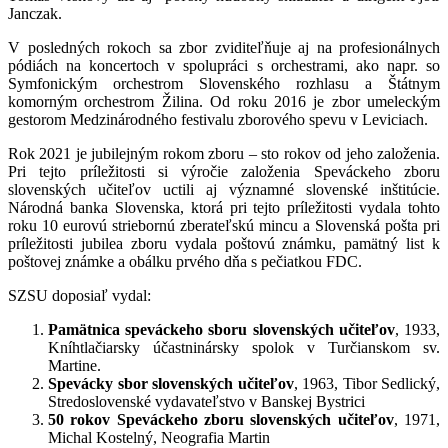
Janczak.
V posledných rokoch sa zbor zviditeľňuje aj na profesionálnych
pódiách na koncertoch v spolupráci s orchestrami, ako napr. so
Symfonickým orchestrom Slovenského rozhlasu a Štátnym
komorným orchestrom Žilina. Od roku 2016 je zbor umeleckým
gestorom Medzinárodného festivalu zborového spevu v Leviciach.
Rok 2021 je jubilejným rokom zboru – sto rokov od jeho založenia.
Pri tejto príležitosti si výročie založenia Speváckeho zboru
slovenských učiteľov uctili aj významné slovenské inštitúcie.
Národná banka Slovenska, ktorá pri tejto príležitosti vydala tohto
roku 10 eurovú striebornú zberateľskú mincu a Slovenská pošta pri
príležitosti jubilea zboru vydala poštovú známku, pamätný list k
poštovej známke a obálku prvého dňa s pečiatkou FDC.
SZSU doposiaľ vydal:
Pamätnica speváckeho sboru slovenských učiteľov
, 1933,
Kníhtlačiarsky účastninársky spolok v Turčianskom sv.
Martine.
Spevácky sbor slovenských učiteľov
, 1963, Tibor Sedlický,
Stredoslovenské vydavateľstvo v Banskej Bystrici
50 rokov Speváckeho zboru slovenských učiteľov
, 1971,
Michal Kostelný, Neografia Martin