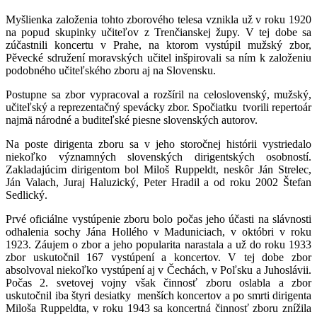
Myšlienka založenia tohto zborového telesa vznikla už v roku 1920
na popud skupinky učiteľov z Trenčianskej župy. V tej dobe sa
zúčastnili koncertu v Prahe, na ktorom vystúpil mužský zbor,
Pěvecké sdružení moravských učitel inšpirovali sa ním k založeniu
podobného učiteľského zboru aj na Slovensku.
Postupne sa zbor vypracoval a rozšíril na celoslovenský, mužský,
učiteľský a reprezentačný spevácky zbor. Spočiatku tvorili repertoár
najmä národné a buditeľské piesne slovenských autorov.
Na poste dirigenta zboru sa v jeho storočnej histórii vystriedalo
niekoľko významných slovenských dirigentských osobností.
Zakladajúcim dirigentom bol Miloš Ruppeldt, neskôr Ján Strelec,
Ján Valach, Juraj Haluzický, Peter Hradil a od roku 2002 Štefan
Sedlický.
Prvé oficiálne vystúpenie zboru bolo počas jeho účasti na slávnosti
odhalenia sochy Jána Hollého v Maduniciach, v októbri v roku
1923. Záujem o zbor a jeho popularita narastala a už do roku 1933
zbor uskutočnil 167 vystúpení a koncertov. V tej dobe zbor
absolvoval niekoľko vystúpení aj v Čechách, v Poľsku a Juhoslávii.
Počas 2. svetovej vojny však činnosť zboru oslabla a zbor
uskutočnil iba štyri desiatky menších koncertov a po smrti dirigenta
Miloša Ruppeldta, v roku 1943 sa koncertná činnosť zboru znížila