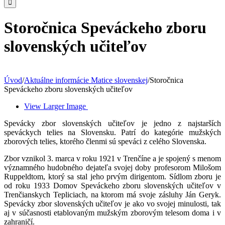
Storočnica Speváckeho zboru
slovenských učiteľov
Úvod
/
Aktuálne informácie Matice slovenskej
/
Storočnica
Speváckeho zboru slovenských učiteľov
View Larger Image
Spevácky zbor slovenských učiteľov je jedno z najstarších
speváckych telies na Slovensku. Patrí do kategórie mužských
zborových telies, ktorého členmi sú speváci z celého Slovenska.
Zbor vznikol 3. marca v roku 1921 v Trenčíne a je spojený s menom
významného hudobného dejateľa svojej doby profesorom Milošom
Ruppeldtom, ktorý sa stal jeho prvým dirigentom. Sídlom zboru je
od roku 1933 Domov Speváckeho zboru slovenských učiteľov v
Trenčianskych Tepliciach, na ktorom má svoje zásluhy Ján Geryk.
Spevácky zbor slovenských učiteľov je ako vo svojej minulosti, tak
aj v súčasnosti etablovaným mužským zborovým telesom doma i v
zahraničí.