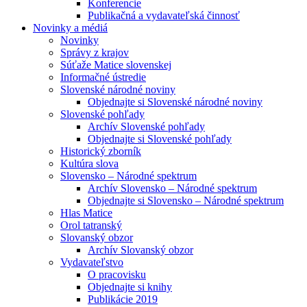
Konferencie
Publikačná a vydavateľská činnosť
Novinky a médiá
Novinky
Správy z krajov
Súťaže Matice slovenskej
Informačné ústredie
Slovenské národné noviny
Objednajte si Slovenské národné noviny
Slovenské pohľady
Archív Slovenské pohľady
Objednajte si Slovenské pohľady
Historický zborník
Kultúra slova
Slovensko – Národné spektrum
Archív Slovensko – Národné spektrum
Objednajte si Slovensko – Národné spektrum
Hlas Matice
Orol tatranský
Slovanský obzor
Archív Slovanský obzor
Vydavateľstvo
O pracovisku
Objednajte si knihy
Publikácie 2019