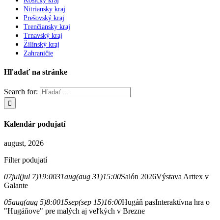
Košický kraj
Nitriansky kraj
Prešovský kraj
Trenčiansky kraj
Trnavský kraj
Žilinský kraj
Zahraničie
Hľadať na stránke
Search for:
Kalendár podujatí
august, 2026
Filter podujatí
07
jul
(jul 7)
19:00
31
aug
(aug 31)
15:00
Salón 2026
Výstava Arttex v
Galante
05
aug
(aug 5)
8:00
15
sep
(sep 15)
16:00
Hugáň pas
Interaktívna hra o
"Hugáňove" pre malých aj veľkých v Brezne