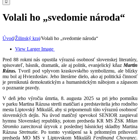
Volali ho „svedomie národa“
Úvod
/
Žilinský kraj
/
Volali ho „svedomie národa“
View Larger Image
Pred 88 rokmi nás opustila výrazná osobnosť slovenskej literatúry,
spisovateľ, básnik, dramatik, ale aj politik, evanjelický kňaz
Martin
Rázus.
Tvoril pod vplyvom kraskovského symbolizmu, ale blízky
mu bol aj Hviezdoslav. Jeho literárne dielo, ako aj politická činnosť
je preniknutá demokratickým a humanistickým nábojom a zápasom
o poznanie pravdy.
V deň jeho výročia úmrtia, 8. augusta 2025 sa pri jeho pomníku
v parku Martina Rázusa stretli matičiari a predstavitelia jeho rodného
mesta Liptovský Mikuláš, aby si pripomenuli túto výraznú osobnosť
slovenských dejín. Na úvod matičný spevokol SENIOR zaspieval
hymnu Slovenskej republiky, potom predseda KR MS ŽSK
Milan
Stromko
zarecitoval úryvok z poslednej básnickej skladby Martina
Rázusa
Stretnutie.
Po tomto vystúpení sa k prítomným prihovoril
predseda MO MS v Liptovskom Mikuláši
Ferdinand Chovanec
.