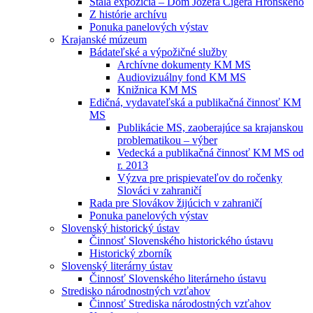
Stála expozícia – Dom Jozefa Cígera Hronského
Z histórie archívu
Ponuka panelových výstav
Krajanské múzeum
Bádateľské a výpožičné služby
Archívne dokumenty KM MS
Audiovizuálny fond KM MS
Knižnica KM MS
Edičná, vydavateľská a publikačná činnosť KM
MS
Publikácie MS, zaoberajúce sa krajanskou
problematikou – výber
Vedecká a publikačná činnosť KM MS od
r. 2013
Výzva pre prispievateľov do ročenky
Slováci v zahraničí
Rada pre Slovákov žijúcich v zahraničí
Ponuka panelových výstav
Slovenský historický ústav
Činnosť Slovenského historického ústavu
Historický zborník
Slovenský literárny ústav
Činnosť Slovenského literárneho ústavu
Stredisko národnostných vzťahov
Činnosť Strediska národostných vzťahov