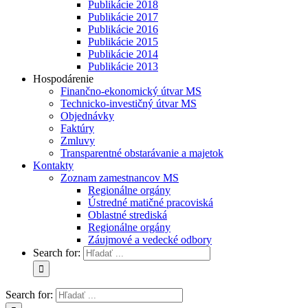
Publikácie 2018
Publikácie 2017
Publikácie 2016
Publikácie 2015
Publikácie 2014
Publikácie 2013
Hospodárenie
Finančno-ekonomický útvar MS
Technicko-investičný útvar MS
Objednávky
Faktúry
Zmluvy
Transparentné obstarávanie a majetok
Kontakty
Zoznam zamestnancov MS
Regionálne orgány
Ústredné matičné pracoviská
Oblastné strediská
Regionálne orgány
Záujmové a vedecké odbory
Search for:
Search for: