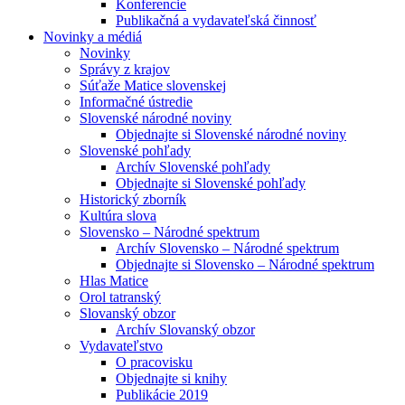
Konferencie
Publikačná a vydavateľská činnosť
Novinky a médiá
Novinky
Správy z krajov
Súťaže Matice slovenskej
Informačné ústredie
Slovenské národné noviny
Objednajte si Slovenské národné noviny
Slovenské pohľady
Archív Slovenské pohľady
Objednajte si Slovenské pohľady
Historický zborník
Kultúra slova
Slovensko – Národné spektrum
Archív Slovensko – Národné spektrum
Objednajte si Slovensko – Národné spektrum
Hlas Matice
Orol tatranský
Slovanský obzor
Archív Slovanský obzor
Vydavateľstvo
O pracovisku
Objednajte si knihy
Publikácie 2019