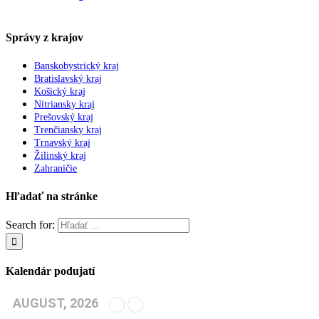
Správy z krajov
Banskobystrický kraj
Bratislavský kraj
Košický kraj
Nitriansky kraj
Prešovský kraj
Trenčiansky kraj
Trnavský kraj
Žilinský kraj
Zahraničie
Hľadať na stránke
Search for:
Kalendár podujatí
AUGUST, 2026