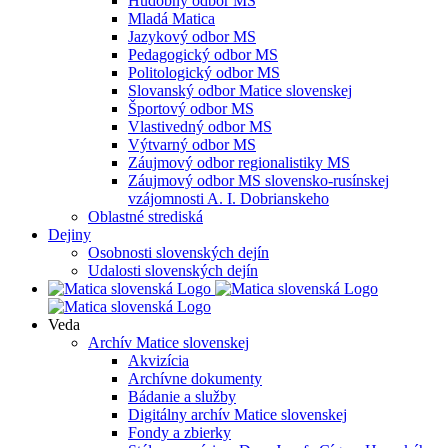
Hudobný odbor MS
Mladá Matica
Jazykový odbor MS
Pedagogický odbor MS
Politologický odbor MS
Slovanský odbor Matice slovenskej
Športový odbor MS
Vlastivedný odbor MS
Výtvarný odbor MS
Záujmový odbor regionalistiky MS
Záujmový odbor MS slovensko-rusínskej
vzájomnosti A. I. Dobrianskeho
Oblastné strediská
Dejiny
Osobnosti slovenských dejín
Udalosti slovenských dejín
Veda
Archív Matice slovenskej
Akvizícia
Archívne dokumenty
Bádanie a služby
Digitálny archív Matice slovenskej
Fondy a zbierky