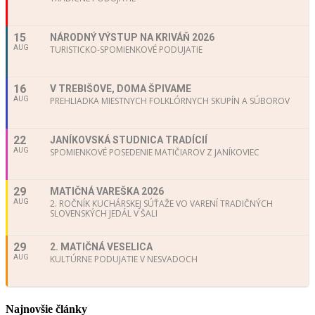
15
NÁRODNÝ VÝSTUP NA KRIVÁŇ 2026
AUG
TURISTICKO-SPOMIENKOVÉ PODUJATIE
16
V TREBIŠOVE, DOMA ŠPIVAME
AUG
PREHLIADKA MIESTNYCH FOLKLÓRNYCH SKUPÍN A SÚBOROV
22
JANÍKOVSKÁ STUDNICA TRADÍCIÍ
AUG
SPOMIENKOVÉ POSEDENIE MATIČIAROV Z JANÍKOVIEC
29
MATIČNÁ VAREŠKA 2026
AUG
2. ROČNÍK KUCHÁRSKEJ SÚŤAŽE VO VARENÍ TRADIČNÝCH
SLOVENSKÝCH JEDÁL V ŠALI
29
2. MATIČNÁ VESELICA
AUG
KULTÚRNE PODUJATIE V NESVADOCH
Najnovšie články