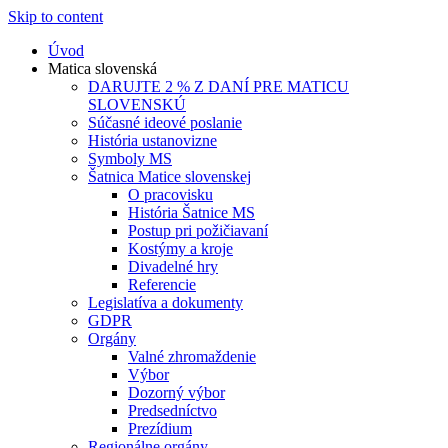
Skip to content
Úvod
Matica slovenská
DARUJTE 2 % Z DANÍ PRE MATICU
SLOVENSKÚ
Súčasné ideové poslanie
História ustanovizne
Symboly MS
Šatnica Matice slovenskej
O pracovisku
História Šatnice MS
Postup pri požičiavaní
Kostýmy a kroje
Divadelné hry
Referencie
Legislatíva a dokumenty
GDPR
Orgány
Valné zhromaždenie
Výbor
Dozorný výbor
Predsedníctvo
Prezídium
Regionálne orgány