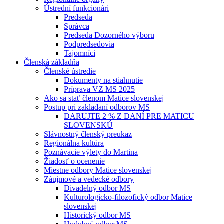
Ústrední funkcionári
Predseda
Správca
Predseda Dozorného výboru
Podpredsedovia
Tajomníci
Členská základňa
Členské ústredie
Dokumenty na stiahnutie
Príprava VZ MS 2025
Ako sa stať členom Matice slovenskej
Postup pri zakladaní odborov MS
DARUJTE 2 % Z DANÍ PRE MATICU
SLOVENSKÚ
Slávnostný členský preukaz
Regionálna kultúra
Poznávacie výlety do Martina
Žiadosť o ocenenie
Miestne odbory Matice slovenskej
Záujmové a vedecké odbory
Divadelný odbor MS
Kulturologicko-filozofický odbor Matice
slovenskej
Historický odbor MS