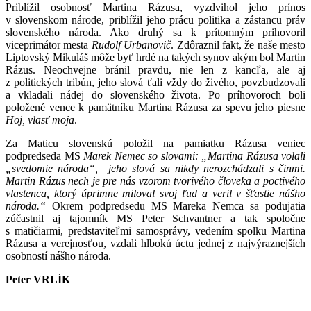
Priblížil osobnosť Martina Rázusa, vyzdvihol jeho prínos
v slovenskom národe, priblížil jeho prácu politika a zástancu práv
slovenského národa. Ako druhý sa k prítomným prihovoril
viceprimátor mesta
Rudolf Urbanovič
. Zdôraznil fakt, že naše mesto
Liptovský Mikuláš môže byť hrdé na takých synov akým bol Martin
Rázus. Neochvejne bránil pravdu, nie len z kancľa, ale aj
z politických tribún, jeho slová ťali vždy do živého, povzbudzovali
a vkladali nádej do slovenského života. Po príhovoroch boli
položené vence k pamätníku Martina Rázusa za spevu jeho piesne
Hoj, vlasť moja
.
Za Maticu slovenskú položil na pamiatku Rázusa veniec
podpredseda MS
Marek Nemec so slovami:
„Martina Rázusa volali
„svedomie národa“, jeho slová sa nikdy nerozchádzali s činmi.
Martin Rázus nech je pre nás vzorom tvorivého človeka a poctivého
vlastenca, ktorý úprimne miloval svoj ľud a veril v šťastie nášho
národa.“
Okrem podpredsedu MS Mareka Nemca sa podujatia
zúčastnil aj tajomník MS Peter Schvantner a tak spoločne
s matičiarmi, predstaviteľmi samosprávy, vedením spolku Martina
Rázusa a verejnosťou, vzdali hlbokú úctu jednej z najvýraznejších
osobností nášho národa.
Peter VRLÍK