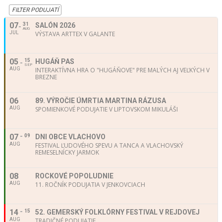
FILTER PODUJATÍ
07
31
SALÓN 2026
AUG
JUL
VÝSTAVA ARTTEX V GALANTE
05
15
HUGÁŇ PAS
SEP
AUG
INTERAKTÍVNA HRA O "HUGÁŇOVE" PRE MALÝCH AJ VEĽKÝCH V
BREZNE
06
89. VÝROČIE ÚMRTIA MARTINA RÁZUSA
AUG
SPOMIENKOVÉ PODUJATIE V LIPTOVSKOM MIKULÁŠI
07
09
DNI OBCE VLACHOVO
AUG
FESTIVAL ĽUDOVÉHO SPEVU A TANCA A VLACHOVSKÝ
REMESELNÍCKY JARMOK
08
ROCKOVÉ POPOLUDNIE
AUG
11. ROČNÍK PODUJATIA V JENKOVCIACH
14
15
52. GEMERSKÝ FOLKLÓRNY FESTIVAL V REJDOVEJ
AUG
TRADIČNÉ PODUJATIE