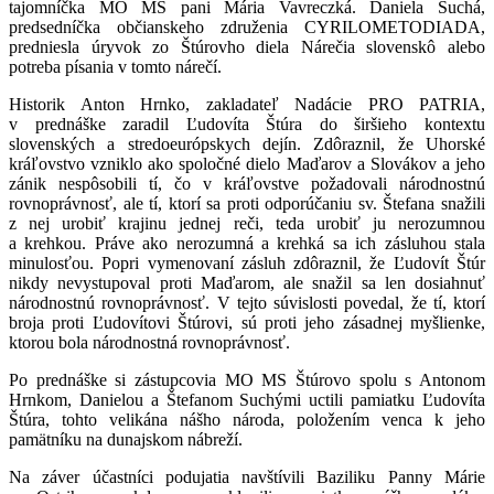
tajomníčka MO MS pani Mária Vavreczká. Daniela Suchá,
predsedníčka občianskeho združenia CYRILOMETODIADA,
predniesla úryvok zo Štúrovho diela Nárečia slovenskô alebo
potreba písania v tomto nárečí.
Historik Anton Hrnko, zakladateľ Nadácie PRO PATRIA,
v prednáške zaradil Ľudovíta Štúra do širšieho kontextu
slovenských a stredoeurópskych dejín. Zdôraznil, že Uhorské
kráľovstvo vzniklo ako spoločné dielo Maďarov a Slovákov a jeho
zánik nespôsobili tí, čo v kráľovstve požadovali národnostnú
rovnoprávnosť, ale tí, ktorí sa proti odporúčaniu sv. Štefana snažili
z nej urobiť krajinu jednej reči, teda urobiť ju nerozumnou
a krehkou. Práve ako nerozumná a krehká sa ich zásluhou stala
minulosťou. Popri vymenovaní zásluh zdôraznil, že Ľudovít Štúr
nikdy nevystupoval proti Maďarom, ale snažil sa len dosiahnuť
národnostnú rovnoprávnosť. V tejto súvislosti povedal, že tí, ktorí
broja proti Ľudovítovi Štúrovi, sú proti jeho zásadnej myšlienke,
ktorou bola národnostná rovnoprávnosť.
Po prednáške si zástupcovia MO MS Štúrovo spolu s Antonom
Hrnkom, Danielou a Štefanom Suchými uctili pamiatku Ľudovíta
Štúra, tohto velikána nášho národa, položením venca k jeho
pamätníku na dunajskom nábreží.
Na záver účastníci podujatia navštívili Baziliku Panny Márie