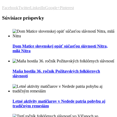
Facebook
Twitter
LinkedIn
Google+
Pinterest
Súvisiace príspevky
Dom Matice slovenskej opäť súčasťou slávností Nitra,
milá Nitra
Maňa hostila 36. ročník Požitavských folklórnych
slávností
Letné aktivity matičiarov v Nedede patria pohybu aj
tradičným remeslám