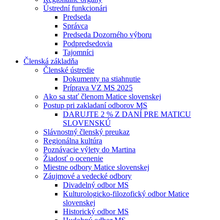
Ústrední funkcionári
Predseda
Správca
Predseda Dozorného výboru
Podpredsedovia
Tajomníci
Členská základňa
Členské ústredie
Dokumenty na stiahnutie
Príprava VZ MS 2025
Ako sa stať členom Matice slovenskej
Postup pri zakladaní odborov MS
DARUJTE 2 % Z DANÍ PRE MATICU
SLOVENSKÚ
Slávnostný členský preukaz
Regionálna kultúra
Poznávacie výlety do Martina
Žiadosť o ocenenie
Miestne odbory Matice slovenskej
Záujmové a vedecké odbory
Divadelný odbor MS
Kulturologicko-filozofický odbor Matice
slovenskej
Historický odbor MS