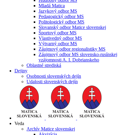
Hudobný odbor MS
Mladá Matica
Jazykový odbor MS
Pedagogický odbor MS
Politologický odbor MS
Slovanský odbor Matice slovenskej
Športový odbor MS
Vlastivedný odbor MS
Výtvarný odbor MS
Záujmový odbor regionalistiky MS
Záujmový odbor MS slovensko-rusínskej
vzájomnosti A. I. Dobrianskeho
Oblastné strediská
Dejiny
Osobnosti slovenských dejín
Udalosti slovenských dejín
Veda
Archív Matice slovenskej
Akvizícia