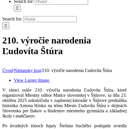
Search for:
Search for:
210. výročie narodenia
Ľudovíta Štúra
Úvod
/
Nitriansky kraj
/
210. výročie narodenia Ľudovíta Štúra
View Larger Image
V rámci osláv 210. výročia narodenia Ľudovíta Štúra, ktoré
organizoval Miestny odbor Matice slovenskej v Štúrove, sa dňa 23.
októbra 2025 uskutočnila v zaplnenej kinosále v Štúrove prednáška
historika Antona Hrnku na tému Miesto Ľudovíta Štúra v dejinách
Slovenska pre žiakov a študentov miestneho gymnázia a základnej
školy i matičiarov.
Po úvodných tónoch fujary Štefana Suchého podujatie uviedla