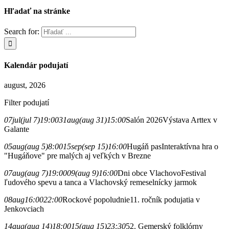
Hľadať na stránke
Search for:
Kalendár podujatí
august, 2026
Filter podujatí
07
jul
(jul 7)
19:00
31
aug
(aug 31)
15:00
Salón 2026
Výstava Arttex v
Galante
05
aug
(aug 5)
8:00
15
sep
(sep 15)
16:00
Hugáň pas
Interaktívna hra o
"Hugáňove" pre malých aj veľkých v Brezne
07
aug
(aug 7)
19:00
09
(aug 9)
16:00
Dni obce Vlachovo
Festival
ľudového spevu a tanca a Vlachovský remeselnícky jarmok
08
aug
16:00
22:00
Rockové popoludnie
11. ročník podujatia v
Jenkovciach
14
aug
(aug 14)
18:00
15
(aug 15)
23:30
52. Gemerský folklórny