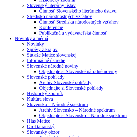
Slovenský literárny ústav
Činnosť Slovenského literárneho ústavu
Stredisko národnostných vzťahov
Činnosť Strediska národostných vzťahov
Konferencie
Publikačná a vydavateľská činnosť
Novinky a médiá
Novinky
Správy z krajov
Súťaže Matice slovenskej
Informačné ústredie
Slovenské národné noviny
Objednajte si Slovenské národné noviny
Slovenské pohľady
Archív Slovenské pohľady
Objednajte si Slovenské pohľady
Historický zborník
Kultúra slova
Slovensko – Národné spektrum
Archív Slovensko – Národné spektrum
Objednajte si Slovensko – Národné spektrum
Hlas Matice
Orol tatranský
Slovanský obzor