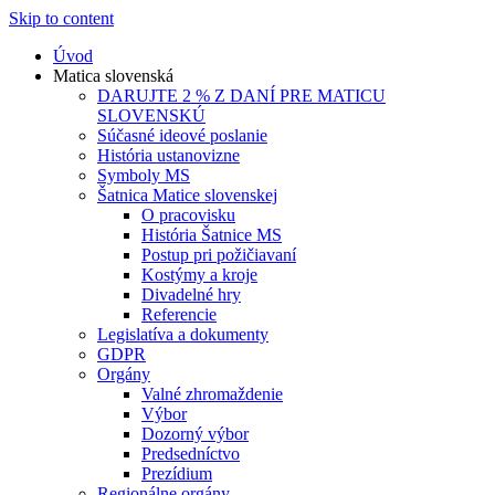
Skip to content
Úvod
Matica slovenská
DARUJTE 2 % Z DANÍ PRE MATICU
SLOVENSKÚ
Súčasné ideové poslanie
História ustanovizne
Symboly MS
Šatnica Matice slovenskej
O pracovisku
História Šatnice MS
Postup pri požičiavaní
Kostýmy a kroje
Divadelné hry
Referencie
Legislatíva a dokumenty
GDPR
Orgány
Valné zhromaždenie
Výbor
Dozorný výbor
Predsedníctvo
Prezídium
Regionálne orgány