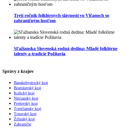
Tretí ročník folklórnych slávností vo Vlčanoch so
zahraničným hosťom
Sľažianska Slovenská rodná dedina: Mladé folklórne
talenty a tradície Požitavia
Správy z krajov
Banskobystrický kraj
Bratislavský kraj
Košický kraj
Nitriansky kraj
Prešovský kraj
Trenčiansky kraj
Trnavský kraj
Žilinský kraj
Zahraničie