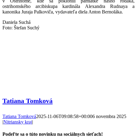
v Ostrihome, kde sa poklonili pamiatke nášho rodáka,
ostrihomského arcibiskupa kardinála Alexandra Rudnaya a
kanonika Juraja Palkoviča, vydavateľa diela Anton Bernoláka.
Daniela Suchá
Foto: Štefan Suchý
Tatiana Tomková
Tatiana Tomková
2025-11-06T09:08:58+00:00
6 novembra 2025
|
Nitriansky kraj
|
Podeľte sa o túto novinku na sociálnych sieťach!