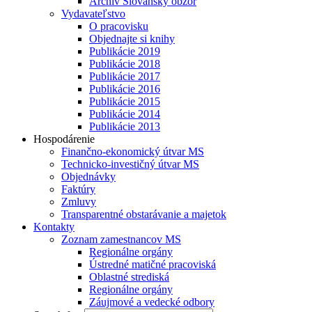
Archív Slovanský obzor
Vydavateľstvo
O pracovisku
Objednajte si knihy
Publikácie 2019
Publikácie 2018
Publikácie 2017
Publikácie 2016
Publikácie 2015
Publikácie 2014
Publikácie 2013
Hospodárenie
Finančno-ekonomický útvar MS
Technicko-investičný útvar MS
Objednávky
Faktúry
Zmluvy
Transparentné obstarávanie a majetok
Kontakty
Zoznam zamestnancov MS
Regionálne orgány
Ústredné matičné pracoviská
Oblastné strediská
Regionálne orgány
Záujmové a vedecké odbory