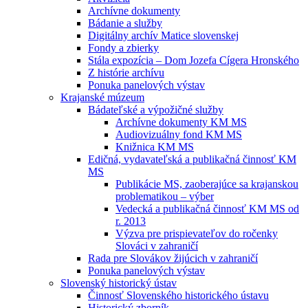
Archívne dokumenty
Bádanie a služby
Digitálny archív Matice slovenskej
Fondy a zbierky
Stála expozícia – Dom Jozefa Cígera Hronského
Z histórie archívu
Ponuka panelových výstav
Krajanské múzeum
Bádateľské a výpožičné služby
Archívne dokumenty KM MS
Audiovizuálny fond KM MS
Knižnica KM MS
Edičná, vydavateľská a publikačná činnosť KM
MS
Publikácie MS, zaoberajúce sa krajanskou
problematikou – výber
Vedecká a publikačná činnosť KM MS od
r. 2013
Výzva pre prispievateľov do ročenky
Slováci v zahraničí
Rada pre Slovákov žijúcich v zahraničí
Ponuka panelových výstav
Slovenský historický ústav
Činnosť Slovenského historického ústavu
Historický zborník