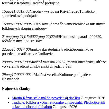
festival v Rejdovej
Tradičné podujatie
15
aug
11:00
19:00
Národný výstup na Kriváň 2026
Turisticko-
spomienkové podujatie
16
aug
15:00
18:00
V Trebišove, doma špivame
Prehliadka miestnych
folklórnych skupín a súborov
21
aug
(aug 21)
15:00
22
(aug 22)
22:00
Hontianska paráda 2026
29.
ročník festivalu v Hrušove
22
aug
15:00
17:00
Janíkovská studnica tradícií
Spomienkové
posedenie matičiarov z Janíkoviec
29
aug
10:00
15:00
Matičná vareška 2026
2. ročník kuchárskej súťaže
vo varení tradičných slovenských jedál v Šali
29
aug
17:00
23:00
2. Matičná veselica
Kultúrne podujatie v
Nesvadoch
Najnovšie články
Martin Rázus stále má čo povedať aj dnešku
7. augusta 2026
Tradície, folklór a vôňa regionálnych špecialít: Plechotice žili
oslavami obce aj futbalom
7. augusta 2026