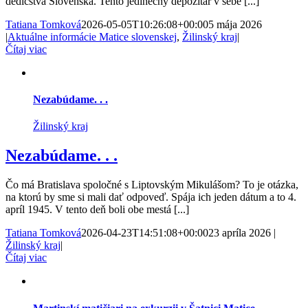
dedičstva Slovenska. Tento jedinečný depozitár v sebe [...]
Tatiana Tomková
2026-05-05T10:26:08+00:00
5 mája 2026
|
Aktuálne informácie Matice slovenskej
,
Žilinský kraj
|
Čítaj viac
Nezabúdame. . .
Žilinský kraj
Nezabúdame. . .
Čo má Bratislava spoločné s Liptovským Mikulášom? To je otázka,
na ktorú by sme si mali dať odpoveď. Spája ich jeden dátum a to 4.
apríl 1945. V tento deň boli obe mestá [...]
Tatiana Tomková
2026-04-23T14:51:08+00:00
23 apríla 2026
|
Žilinský kraj
|
Čítaj viac