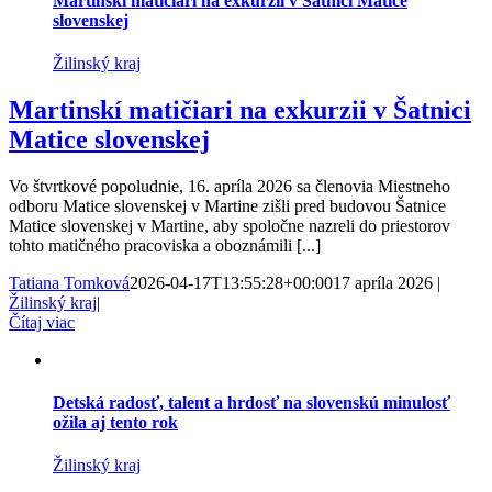
Martinskí matičiari na exkurzii v Šatnici Matice
slovenskej
Žilinský kraj
Martinskí matičiari na exkurzii v Šatnici
Matice slovenskej
Vo štvrtkové popoludnie, 16. apríla 2026 sa členovia Miestneho
odboru Matice slovenskej v Martine zišli pred budovou Šatnice
Matice slovenskej v Martine, aby spoločne nazreli do priestorov
tohto matičného pracoviska a oboznámili [...]
Tatiana Tomková
2026-04-17T13:55:28+00:00
17 apríla 2026
|
Žilinský kraj
|
Čítaj viac
Detská radosť, talent a hrdosť na slovenskú minulosť
ožila aj tento rok
Žilinský kraj