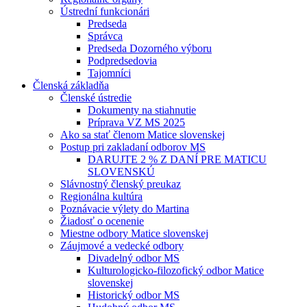
Ústrední funkcionári
Predseda
Správca
Predseda Dozorného výboru
Podpredsedovia
Tajomníci
Členská základňa
Členské ústredie
Dokumenty na stiahnutie
Príprava VZ MS 2025
Ako sa stať členom Matice slovenskej
Postup pri zakladaní odborov MS
DARUJTE 2 % Z DANÍ PRE MATICU
SLOVENSKÚ
Slávnostný členský preukaz
Regionálna kultúra
Poznávacie výlety do Martina
Žiadosť o ocenenie
Miestne odbory Matice slovenskej
Záujmové a vedecké odbory
Divadelný odbor MS
Kulturologicko-filozofický odbor Matice
slovenskej
Historický odbor MS