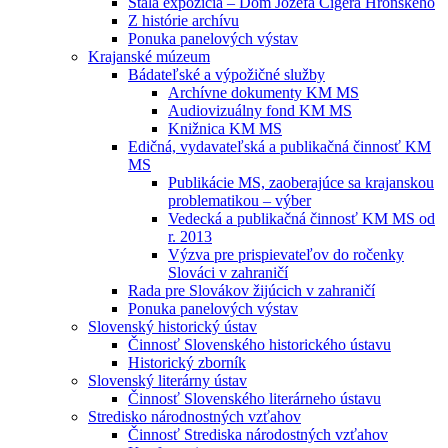
Stála expozícia – Dom Jozefa Cígera Hronského
Z histórie archívu
Ponuka panelových výstav
Krajanské múzeum
Bádateľské a výpožičné služby
Archívne dokumenty KM MS
Audiovizuálny fond KM MS
Knižnica KM MS
Edičná, vydavateľská a publikačná činnosť KM
MS
Publikácie MS, zaoberajúce sa krajanskou
problematikou – výber
Vedecká a publikačná činnosť KM MS od
r. 2013
Výzva pre prispievateľov do ročenky
Slováci v zahraničí
Rada pre Slovákov žijúcich v zahraničí
Ponuka panelových výstav
Slovenský historický ústav
Činnosť Slovenského historického ústavu
Historický zborník
Slovenský literárny ústav
Činnosť Slovenského literárneho ústavu
Stredisko národnostných vzťahov
Činnosť Strediska národostných vzťahov