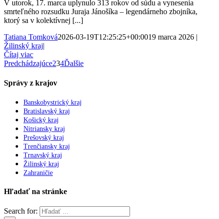
V utorok, 17. marca uplynulo 313 rokov od súdu a vynesenia
smrteľného rozsudku Juraja Jánošíka – legendárneho zbojníka,
ktorý sa v kolektívnej [...]
Tatiana Tomková
2026-03-19T12:25:25+00:00
19 marca 2026
|
Žilinský kraj
|
Čítaj viac
Predchádzajúce
2
3
4
Ďalšie
Správy z krajov
Banskobystrický kraj
Bratislavský kraj
Košický kraj
Nitriansky kraj
Prešovský kraj
Trenčiansky kraj
Trnavský kraj
Žilinský kraj
Zahraničie
Hľadať na stránke
Search for: