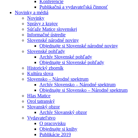
Konferencie
Publikačná a vydavateľská činnosť
Novinky a médiá
Novinky
Správy z krajov
Súťaže Matice slovenskej
Informačné ústredie
Slovenské národné noviny
Objednajte si Slovenské národné noviny
Slovenské pohľady
Archív Slovenské pohľady
Objednajte si Slovenské pohľady
Historický zborník
Kultúra slova
Slovensko – Národné spektrum
Archív Slovensko – Národné spektrum
Objednajte si Slovensko – Národné spektrum
Hlas Matice
Orol tatranský
Slovanský obzor
Archív Slovanský obzor
Vydavateľstvo
O pracovisku
Objednajte si knihy
Publikácie 2019