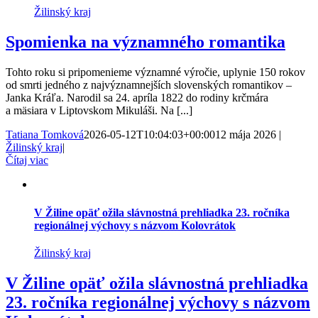
Žilinský kraj
Spomienka na významného romantika
Tohto roku si pripomenieme významné výročie, uplynie 150 rokov
od smrti jedného z najvýznamnejších slovenských romantikov –
Janka Kráľa. Narodil sa 24. apríla 1822 do rodiny krčmára
a mäsiara v Liptovskom Mikuláši. Na [...]
Tatiana Tomková
2026-05-12T10:04:03+00:00
12 mája 2026
|
Žilinský kraj
|
Čítaj viac
V Žiline opäť ožila slávnostná prehliadka 23. ročníka
regionálnej výchovy s názvom Kolovrátok
Žilinský kraj
V Žiline opäť ožila slávnostná prehliadka
23. ročníka regionálnej výchovy s názvom