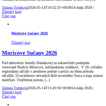
Tatiana Tomková
2026-05-14T10:32:35+00:00
14 mája 2026
|
Žilinský kraj
|
Čítaj viac
Moricove Sučany 2026
Žilinský kraj
Moricove Sučany 2026
Pod taktovkou Jarmily Hanákovej sa uskutočnilo podujatie
venované Rudovi Moricovi, sučianskemu rodákovi. V 18. ročníku
regionálnej súťaže v prednese poézie a prózy na tému príroda
súťažilo 33 recitátorov deviatich škôl severného Turca a traja seniori
matičiari. Trojčlenná porota, [...]
Tatiana Tomková
2026-05-14T11:45:56+00:00
14 mája 2026
|
Žilinský kraj
|
Čítaj viac