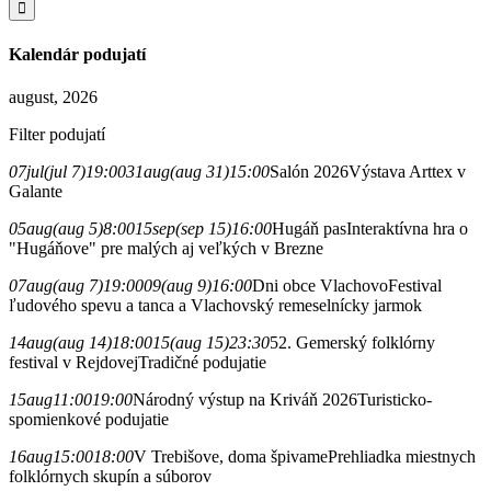
Kalendár podujatí
august, 2026
Filter podujatí
07
jul
(jul 7)
19:00
31
aug
(aug 31)
15:00
Salón 2026
Výstava Arttex v
Galante
05
aug
(aug 5)
8:00
15
sep
(sep 15)
16:00
Hugáň pas
Interaktívna hra o
"Hugáňove" pre malých aj veľkých v Brezne
07
aug
(aug 7)
19:00
09
(aug 9)
16:00
Dni obce Vlachovo
Festival
ľudového spevu a tanca a Vlachovský remeselnícky jarmok
14
aug
(aug 14)
18:00
15
(aug 15)
23:30
52. Gemerský folklórny
festival v Rejdovej
Tradičné podujatie
15
aug
11:00
19:00
Národný výstup na Kriváň 2026
Turisticko-
spomienkové podujatie
16
aug
15:00
18:00
V Trebišove, doma špivame
Prehliadka miestnych
folklórnych skupín a súborov