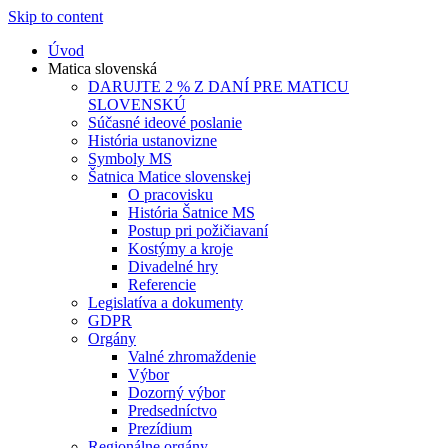
Skip to content
Úvod
Matica slovenská
DARUJTE 2 % Z DANÍ PRE MATICU
SLOVENSKÚ
Súčasné ideové poslanie
História ustanovizne
Symboly MS
Šatnica Matice slovenskej
O pracovisku
História Šatnice MS
Postup pri požičiavaní
Kostýmy a kroje
Divadelné hry
Referencie
Legislatíva a dokumenty
GDPR
Orgány
Valné zhromaždenie
Výbor
Dozorný výbor
Predsedníctvo
Prezídium
Regionálne orgány