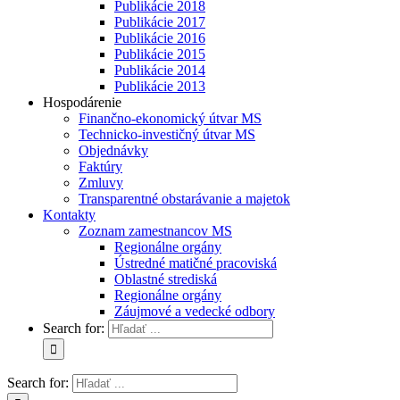
Publikácie 2018
Publikácie 2017
Publikácie 2016
Publikácie 2015
Publikácie 2014
Publikácie 2013
Hospodárenie
Finančno-ekonomický útvar MS
Technicko-investičný útvar MS
Objednávky
Faktúry
Zmluvy
Transparentné obstarávanie a majetok
Kontakty
Zoznam zamestnancov MS
Regionálne orgány
Ústredné matičné pracoviská
Oblastné strediská
Regionálne orgány
Záujmové a vedecké odbory
Search for:
Search for: