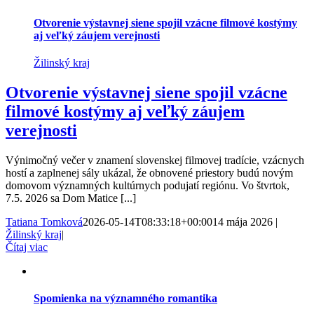
Otvorenie výstavnej siene spojil vzácne filmové kostýmy
aj veľký záujem verejnosti
Žilinský kraj
Otvorenie výstavnej siene spojil vzácne
filmové kostýmy aj veľký záujem
verejnosti
Výnimočný večer v znamení slovenskej filmovej tradície, vzácnych
hostí a zaplnenej sály ukázal, že obnovené priestory budú novým
domovom významných kultúrnych podujatí regiónu. Vo štvrtok,
7.5. 2026 sa Dom Matice [...]
Tatiana Tomková
2026-05-14T08:33:18+00:00
14 mája 2026
|
Žilinský kraj
|
Čítaj viac
Spomienka na významného romantika