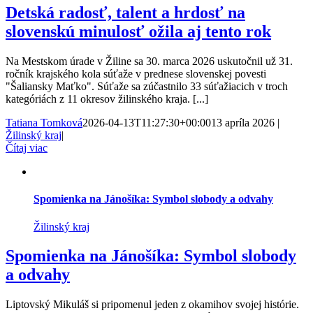
Detská radosť, talent a hrdosť na
slovenskú minulosť ožila aj tento rok
Na Mestskom úrade v Žiline sa 30. marca 2026 uskutočnil už 31.
ročník krajského kola súťaže v prednese slovenskej povesti
"Šaliansky Maťko". Súťaže sa zúčastnilo 33 súťažiacich v troch
kategóriách z 11 okresov žilinského kraja. [...]
Tatiana Tomková
2026-04-13T11:27:30+00:00
13 apríla 2026
|
Žilinský kraj
|
Čítaj viac
Spomienka na Jánošíka: Symbol slobody a odvahy
Žilinský kraj
Spomienka na Jánošíka: Symbol slobody
a odvahy
Liptovský Mikuláš si pripomenul jeden z okamihov svojej histórie.