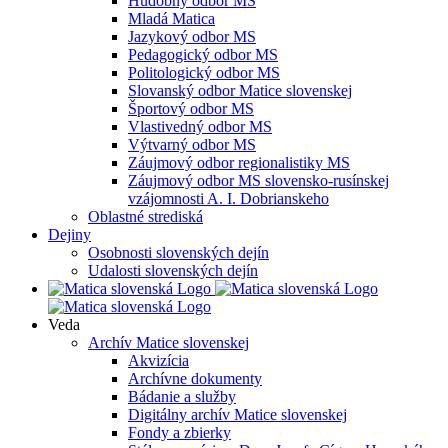
Hudobný odbor MS
Mladá Matica
Jazykový odbor MS
Pedagogický odbor MS
Politologický odbor MS
Slovanský odbor Matice slovenskej
Športový odbor MS
Vlastivedný odbor MS
Výtvarný odbor MS
Záujmový odbor regionalistiky MS
Záujmový odbor MS slovensko-rusínskej
vzájomnosti A. I. Dobrianskeho
Oblastné strediská
Dejiny
Osobnosti slovenských dejín
Udalosti slovenských dejín
Veda
Archív Matice slovenskej
Akvizícia
Archívne dokumenty
Bádanie a služby
Digitálny archív Matice slovenskej
Fondy a zbierky