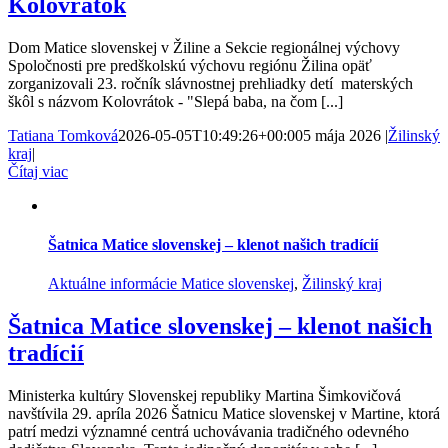
Kolovrátok
Dom Matice slovenskej v Žiline a Sekcie regionálnej výchovy
Spoločnosti pre predškolskú výchovu regiónu Žilina opäť
zorganizovali 23. ročník slávnostnej prehliadky detí materských
škôl s názvom Kolovrátok - "Slepá baba, na čom [...]
Tatiana Tomková
2026-05-05T10:49:26+00:00
5 mája 2026
|
Žilinský
kraj
|
Čítaj viac
Šatnica Matice slovenskej – klenot našich tradícií
Aktuálne informácie Matice slovenskej
,
Žilinský kraj
Šatnica Matice slovenskej – klenot našich
tradícií
Ministerka kultúry Slovenskej republiky Martina Šimkovičová
navštívila 29. apríla 2026 Šatnicu Matice slovenskej v Martine, ktorá
patrí medzi významné centrá uchovávania tradičného odevného