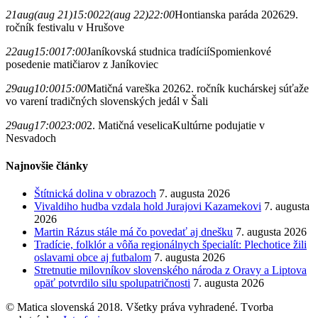
21
aug
(aug 21)
15:00
22
(aug 22)
22:00
Hontianska paráda 2026
29.
ročník festivalu v Hrušove
22
aug
15:00
17:00
Janíkovská studnica tradícií
Spomienkové
posedenie matičiarov z Janíkoviec
29
aug
10:00
15:00
Matičná vareška 2026
2. ročník kuchárskej súťaže
vo varení tradičných slovenských jedál v Šali
29
aug
17:00
23:00
2. Matičná veselica
Kultúrne podujatie v
Nesvadoch
Najnovšie články
Štítnická dolina v obrazoch
7. augusta 2026
Vivaldiho hudba vzdala hold Jurajovi Kazamekovi
7. augusta
2026
Martin Rázus stále má čo povedať aj dnešku
7. augusta 2026
Tradície, folklór a vôňa regionálnych špecialít: Plechotice žili
oslavami obce aj futbalom
7. augusta 2026
Stretnutie milovníkov slovenského národa z Oravy a Liptova
opäť potvrdilo silu spolupatričnosti
7. augusta 2026
© Matica slovenská 2018. Všetky práva vyhradené. Tvorba