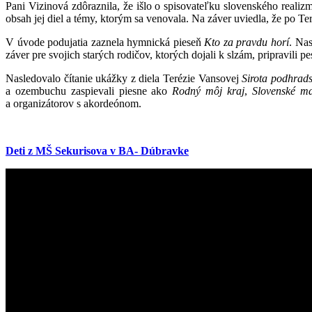
Pani Vizinová zdôraznila, že išlo o spisovateľku slovenského realiz
obsah jej diel a témy, ktorým sa venovala. Na záver uviedla, že po T
V úvode podujatia zaznela hymnická pieseň
Kto za pravdu horí
. Nas
záver pre svojich starých rodičov, ktorých dojali k slzám, pripravili
Nasledovalo čítanie ukážky z diela Terézie Vansovej
Sirota podhrad
a ozembuchu zaspievali piesne ako
Rodný môj kraj
,
Slovenské ma
a organizátorov s akordeónom.
Deti z MŠ Sekurisova v BA- Dúbravke