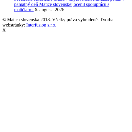
pamätný deň Matice slovenskej ocenil spoluprácu s
matičiarmi
6. augusta 2026
© Matica slovenská 2018. Všetky práva vyhradené. Tvorba
webstránky:
Interfusion s.r.o.
X