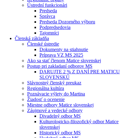
Ústrední funkcionári
Predseda
Správca
Predseda Dozorného výboru
Podpredsedovia
Tajomníci
Členská základňa
Členské ústredie
Dokumenty na stiahnutie
Príprava VZ MS 2025
Ako sa stať členom Matice slovenskej
Postup pri zakladaní odborov MS
DARUJTE 2 % Z DANÍ PRE MATICU
SLOVENSKÚ
Slávnostný členský preukaz
Regionálna kultúra
Poznávacie výlety do Martina
Žiadosť o ocenenie
Miestne odbory Matice slovenskej
Záujmové a vedecké odbory
Divadelný odbor MS
Kulturologicko-filozofický odbor Matice
slovenskej
Historický odbor MS