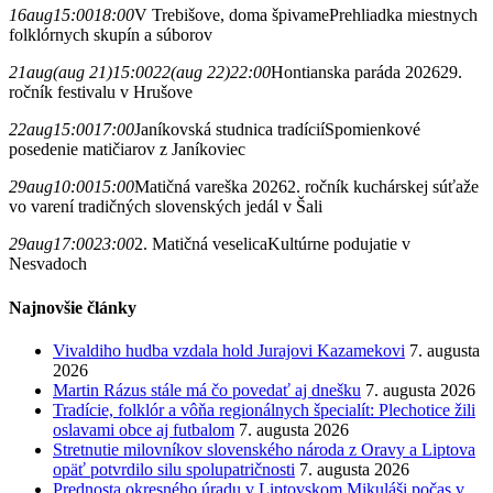
16
aug
15:00
18:00
V Trebišove, doma špivame
Prehliadka miestnych
folklórnych skupín a súborov
21
aug
(aug 21)
15:00
22
(aug 22)
22:00
Hontianska paráda 2026
29.
ročník festivalu v Hrušove
22
aug
15:00
17:00
Janíkovská studnica tradícií
Spomienkové
posedenie matičiarov z Janíkoviec
29
aug
10:00
15:00
Matičná vareška 2026
2. ročník kuchárskej súťaže
vo varení tradičných slovenských jedál v Šali
29
aug
17:00
23:00
2. Matičná veselica
Kultúrne podujatie v
Nesvadoch
Najnovšie články
Vivaldiho hudba vzdala hold Jurajovi Kazamekovi
7. augusta
2026
Martin Rázus stále má čo povedať aj dnešku
7. augusta 2026
Tradície, folklór a vôňa regionálnych špecialít: Plechotice žili
oslavami obce aj futbalom
7. augusta 2026
Stretnutie milovníkov slovenského národa z Oravy a Liptova
opäť potvrdilo silu spolupatričnosti
7. augusta 2026
Prednosta okresného úradu v Liptovskom Mikuláši počas v