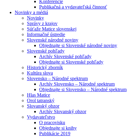
Konferencie
Publikačná a vydavateľská činnosť
Novinky a médiá
Novinky
Správy z krajov
Súťaže Matice slovenskej
Informačné ústredie
Slovenské národné noviny
Objednajte si Slovenské národné noviny
Slovenské pohľady
Archív Slovenské pohľady
Objednajte si Slovenské pohľady
Historický zborník
Kultúra slova
Slovensko – Národné spektrum
Archív Slovensko – Národné spektrum
Objednajte si Slovensko – Národné spektrum
Hlas Matice
Orol tatranský
Slovanský obzor
Archív Slovanský obzor
Vydavateľstvo
O pracovisku
Objednajte si knihy
Publikácie 2019