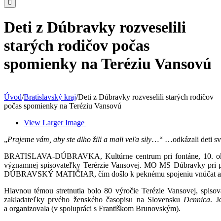
Deti z Dúbravky rozveselili
starých rodičov počas
spomienky na Teréziu Vansovú
Úvod
/
Bratislavský kraj
/
Deti z Dúbravky rozveselili starých rodičov
počas spomienky na Teréziu Vansovú
View Larger Image
„
Prajeme vám, aby ste dlho žili a mali veľa sily
…“ …odkázali deti sv
BRATISLAVA-DÚBRAVKA, Kultúrne centrum pri fontáne, 10. októbe
významnej spisovateľky Terérzie Vansovej. MO MS Dúbravky pri príle
DÚBRAVSKÝ MATIČIAR, čím došlo k peknému spojeniu vnúčat a s
Hlavnou témou stretnutia bolo 80 výročie Terézie Vansovej, spiso
zakladateľky prvého ženského časopisu na Slovensku
Dennica
. J
a organizovala (v spolupráci s Františkom Brunovským).