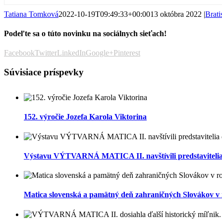
Tatiana Tomková
2022-10-19T09:49:33+00:00
13 októbra 2022
|
Brati
Podeľte sa o túto novinku na sociálnych sieťach!
Facebook
Twitter
LinkedIn
Google+
Pinterest
Súvisiace príspevky
152. výročie Jozefa Karola Viktorina
Výstavu VÝTVARNÁ MATICA II. navštívili predstavitelia d
Matica slovenská a pamätný deň zahraničných Slovákov v