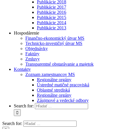
Publikácie 2018
Publikácie 2017
Publikácie 2016
Publikácie 2015
Publikácie 2014
Publikácie 2013
Hospodárenie
Finančno-ekonomický útvar MS
Technicko-investičný útvar MS
Objednávky
Faktúry
Zmluvy
Transparentné obstarávanie a majetok
Kontakty
Zoznam zamestnancov MS
Regionálne orgány
Ústredné matičné pracoviská
Oblastné strediská
Regionálne orgány
Záujmové a vedecké odbory
Search for:
Search for: