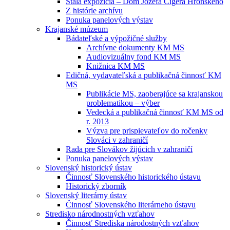
Stála expozícia – Dom Jozefa Cígera Hronského
Z histórie archívu
Ponuka panelových výstav
Krajanské múzeum
Bádateľské a výpožičné služby
Archívne dokumenty KM MS
Audiovizuálny fond KM MS
Knižnica KM MS
Edičná, vydavateľská a publikačná činnosť KM
MS
Publikácie MS, zaoberajúce sa krajanskou
problematikou – výber
Vedecká a publikačná činnosť KM MS od
r. 2013
Výzva pre prispievateľov do ročenky
Slováci v zahraničí
Rada pre Slovákov žijúcich v zahraničí
Ponuka panelových výstav
Slovenský historický ústav
Činnosť Slovenského historického ústavu
Historický zborník
Slovenský literárny ústav
Činnosť Slovenského literárneho ústavu
Stredisko národnostných vzťahov
Činnosť Strediska národostných vzťahov