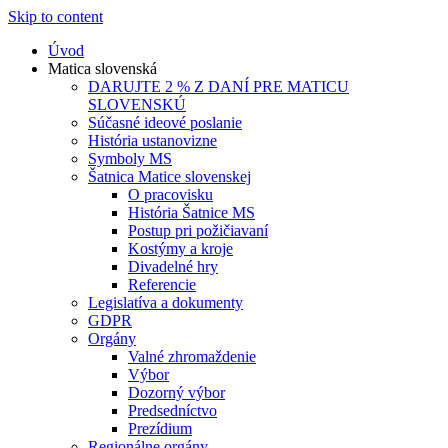
Skip to content
Úvod
Matica slovenská
DARUJTE 2 % Z DANÍ PRE MATICU
SLOVENSKÚ
Súčasné ideové poslanie
História ustanovizne
Symboly MS
Šatnica Matice slovenskej
O pracovisku
História Šatnice MS
Postup pri požičiavaní
Kostýmy a kroje
Divadelné hry
Referencie
Legislatíva a dokumenty
GDPR
Orgány
Valné zhromaždenie
Výbor
Dozorný výbor
Predsedníctvo
Prezídium
Regionálne orgány