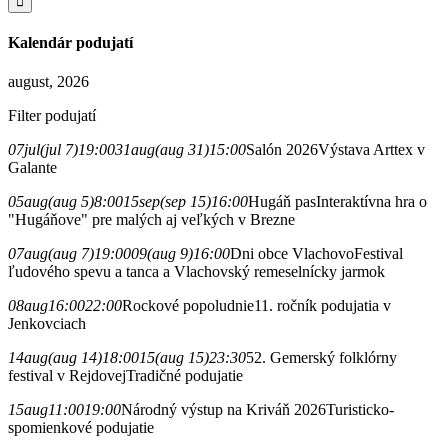
Kalendár podujatí
august, 2026
Filter podujatí
07
jul
(jul 7)
19:00
31
aug
(aug 31)
15:00
Salón 2026
Výstava Arttex v
Galante
05
aug
(aug 5)
8:00
15
sep
(sep 15)
16:00
Hugáň pas
Interaktívna hra o
"Hugáňove" pre malých aj veľkých v Brezne
07
aug
(aug 7)
19:00
09
(aug 9)
16:00
Dni obce Vlachovo
Festival
ľudového spevu a tanca a Vlachovský remeselnícky jarmok
08
aug
16:00
22:00
Rockové popoludnie
11. ročník podujatia v
Jenkovciach
14
aug
(aug 14)
18:00
15
(aug 15)
23:30
52. Gemerský folklórny
festival v Rejdovej
Tradičné podujatie
15
aug
11:00
19:00
Národný výstup na Kriváň 2026
Turisticko-
spomienkové podujatie