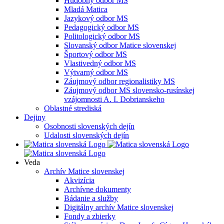
Hudobný odbor MS
Mladá Matica
Jazykový odbor MS
Pedagogický odbor MS
Politologický odbor MS
Slovanský odbor Matice slovenskej
Športový odbor MS
Vlastivedný odbor MS
Výtvarný odbor MS
Záujmový odbor regionalistiky MS
Záujmový odbor MS slovensko-rusínskej
vzájomnosti A. I. Dobrianskeho
Oblastné strediská
Dejiny
Osobnosti slovenských dejín
Udalosti slovenských dejín
Veda
Archív Matice slovenskej
Akvizícia
Archívne dokumenty
Bádanie a služby
Digitálny archív Matice slovenskej
Fondy a zbierky