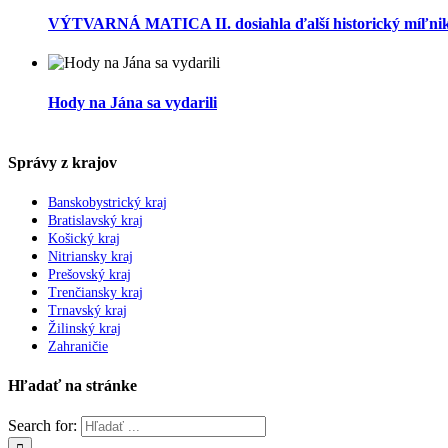
VÝTVARNÁ MATICA II. dosiahla ďalší historický míľnik. 
Hody na Jána sa vydarili
Správy z krajov
Banskobystrický kraj
Bratislavský kraj
Košický kraj
Nitriansky kraj
Prešovský kraj
Trenčiansky kraj
Trnavský kraj
Žilinský kraj
Zahraničie
Hľadať na stránke
Search for: