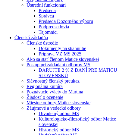
Ústrední funkcionári
Predseda
Správca
Predseda Dozorného výboru
Podpredsedovia
Tajomníci
Členská základňa
Členské ústredie
Dokumenty na stiahnutie
Príprava VZ MS 2025
Ako sa stať členom Matice slovenskej
Postup pri zakladaní odborov MS
DARUJTE 2 % Z DANÍ PRE MATICU
SLOVENSKÚ
Slávnostný členský preukaz
Regionálna kultúra
Poznávacie výlety do Martina
Žiadosť o ocenenie
Miestne odbory Matice slovenskej
Záujmové a vedecké odbory
Divadelný odbor MS
Kulturologicko-filozofický odbor Matice
slovenskej
Historický odbor MS