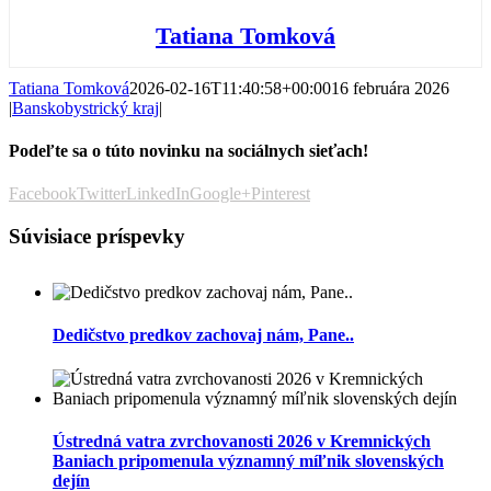
Tatiana Tomková
Tatiana Tomková
2026-02-16T11:40:58+00:00
16 februára 2026
|
Banskobystrický kraj
|
Podeľte sa o túto novinku na sociálnych sieťach!
Facebook
Twitter
LinkedIn
Google+
Pinterest
Súvisiace príspevky
Dedičstvo predkov zachovaj nám, Pane..
Ústredná vatra zvrchovanosti 2026 v Kremnických
Baniach pripomenula významný míľnik slovenských
dejín