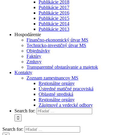
Publikácie 2018
Publikácie 2017
Publikácie 2016
Publikácie 2015
Publikácie 2014
Publikácie 2013
Hospodárenie
Finančno-ekonomický útvar MS
Technicko-investičný útvar MS
Objednávky
Faktúry
Zmluvy
Transparentné obstarávanie a majetok
Kontakty
Zoznam zamestnancov MS
Regionálne orgány
Ústredné matičné pracoviská
Oblastné strediská
Regionálne orgány
Záujmové a vedecké odbory
Search for:
Search for: