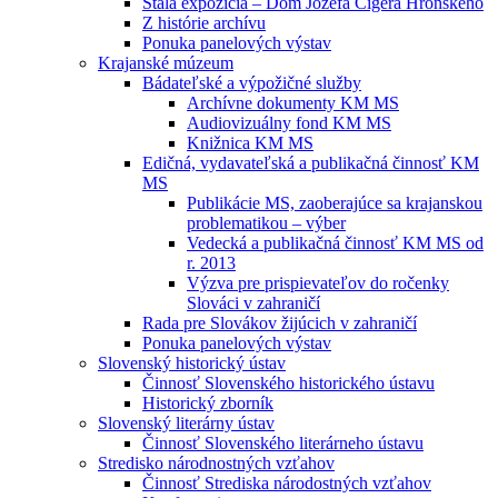
Stála expozícia – Dom Jozefa Cígera Hronského
Z histórie archívu
Ponuka panelových výstav
Krajanské múzeum
Bádateľské a výpožičné služby
Archívne dokumenty KM MS
Audiovizuálny fond KM MS
Knižnica KM MS
Edičná, vydavateľská a publikačná činnosť KM
MS
Publikácie MS, zaoberajúce sa krajanskou
problematikou – výber
Vedecká a publikačná činnosť KM MS od
r. 2013
Výzva pre prispievateľov do ročenky
Slováci v zahraničí
Rada pre Slovákov žijúcich v zahraničí
Ponuka panelových výstav
Slovenský historický ústav
Činnosť Slovenského historického ústavu
Historický zborník
Slovenský literárny ústav
Činnosť Slovenského literárneho ústavu
Stredisko národnostných vzťahov
Činnosť Strediska národostných vzťahov