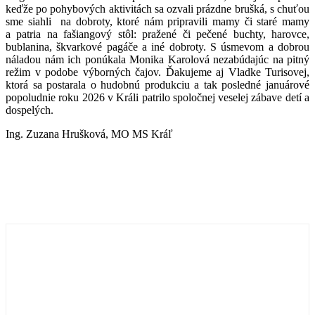
keďže po pohybových aktivitách sa ozvali prázdne brušká, s chuťou
sme siahli na dobroty, ktoré nám pripravili mamy či staré mamy
a patria na fašiangový stôl: pražené či pečené buchty, harovce,
bublanina, škvarkové pagáče a iné dobroty. S úsmevom a dobrou
náladou nám ich ponúkala Monika Karolová nezabúdajúc na pitný
režim v podobe výborných čajov. Ďakujeme aj Vladke Turisovej,
ktorá sa postarala o hudobnú produkciu a tak posledné januárové
popoludnie roku 2026 v Králi patrilo spoločnej veselej zábave detí a
dospelých.
Ing. Zuzana Hrušková, MO MS Kráľ