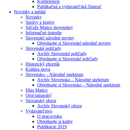
Konferencie
Publikačná a vydavateľská činnosť
Novinky a médiá
Novinky
Správy z krajov
Súťaže Matice slovenskej
Informačné ústredie
Slovenské národné noviny
Objednajte si Slovenské národné noviny
Slovenské pohľady
Archív Slovenské pohľady
Objednajte si Slovenské pohľady
Historický zborník
Kultúra slova
Slovensko – Národné spektrum
Archív Slovensko – Národné spektrum
Objednajte si Slovensko – Národné spektrum
Hlas Matice
Orol tatranský
Slovanský obzor
Archív Slovanský obzor
Vydavateľstvo
O pracovisku
Objednajte si knihy
Publikácie 2019