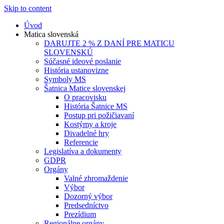
Skip to content
Úvod
Matica slovenská
DARUJTE 2 % Z DANÍ PRE MATICU
SLOVENSKÚ
Súčasné ideové poslanie
História ustanovizne
Symboly MS
Šatnica Matice slovenskej
O pracovisku
História Šatnice MS
Postup pri požičiavaní
Kostýmy a kroje
Divadelné hry
Referencie
Legislatíva a dokumenty
GDPR
Orgány
Valné zhromaždenie
Výbor
Dozorný výbor
Predsedníctvo
Prezídium
Regionálne orgány