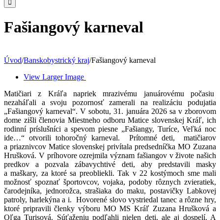
Fašiangový karneval
Úvod
/
Banskobystrický kraj
/
Fašiangový karneval
View Larger Image
Matičiari z Kráľa napriek mrazivému januárovému počasiu
nezaháľali a svoju pozornosť zamerali na realizáciu podujatia
„Fašiangový karneval“. V sobotu, 31. januára 2026 sa v zborovom
dome zišli členovia Miestneho odboru Matice slovenskej Kráľ, ich
rodinní príslušníci a spevom piesne „Fašiangy, Turíce, Veľká noc
ide…“ otvorili tohoročný karneval. Prítomné deti, matičiarov
a priaznivcov Matice slovenskej privítala predsedníčka MO Zuzana
Hrušková. V príhovore ozrejmila význam fašiangov v živote našich
predkov a pozvala zábavychtivé deti, aby predstavili masky
a maškary, za ktoré sa preobliekli. Tak v 22 kostýmoch sme mali
možnosť spoznať športovcov, vojaka, podoby rôznych zvieratiek,
čarodejníka, jednorožca, strašiaka do maku, postavičky Labkovej
patroly, harlekýna a i. Hovorené slovo vystriedal tanec a rôzne hry,
ktoré pripravili členky výboru MO MS Kráľ Zuzana Hrušková a
Oľga Turisová. Súťaženiu podľahli nielen deti, ale aj dospelí. A