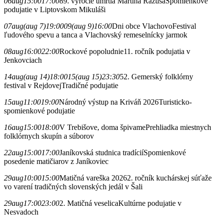
06
aug
15:00
17:00
89. výročie úmrtia Martina Rázusa
Spomienkové
podujatie v Liptovskom Mikuláši
07
aug
(aug 7)
19:00
09
(aug 9)
16:00
Dni obce Vlachovo
Festival
ľudového spevu a tanca a Vlachovský remeselnícky jarmok
08
aug
16:00
22:00
Rockové popoludnie
11. ročník podujatia v
Jenkovciach
14
aug
(aug 14)
18:00
15
(aug 15)
23:30
52. Gemerský folklórny
festival v Rejdovej
Tradičné podujatie
15
aug
11:00
19:00
Národný výstup na Kriváň 2026
Turisticko-
spomienkové podujatie
16
aug
15:00
18:00
V Trebišove, doma špivame
Prehliadka miestnych
folklórnych skupín a súborov
22
aug
15:00
17:00
Janíkovská studnica tradícií
Spomienkové
posedenie matičiarov z Janíkoviec
29
aug
10:00
15:00
Matičná vareška 2026
2. ročník kuchárskej súťaže
vo varení tradičných slovenských jedál v Šali
29
aug
17:00
23:00
2. Matičná veselica
Kultúrne podujatie v
Nesvadoch