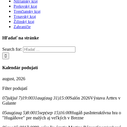
Nitriansky kraj
Prešovský kraj
Trenčiansky kraj
Trnavský kraj
Žilinský kraj
Zahraničie
Hľadať na stránke
Search for:
Kalendár podujatí
august, 2026
Filter podujatí
07
jul
(jul 7)
19:00
31
aug
(aug 31)
15:00
Salón 2026
Výstava Arttex v
Galante
05
aug
(aug 5)
8:00
15
sep
(sep 15)
16:00
Hugáň pas
Interaktívna hra o
"Hugáňove" pre malých aj veľkých v Brezne