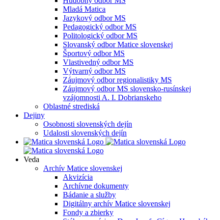
Hudobný odbor MS
Mladá Matica
Jazykový odbor MS
Pedagogický odbor MS
Politologický odbor MS
Slovanský odbor Matice slovenskej
Športový odbor MS
Vlastivedný odbor MS
Výtvarný odbor MS
Záujmový odbor regionalistiky MS
Záujmový odbor MS slovensko-rusínskej
vzájomnosti A. I. Dobrianskeho
Oblastné strediská
Dejiny
Osobnosti slovenských dejín
Udalosti slovenských dejín
Veda
Archív Matice slovenskej
Akvizícia
Archívne dokumenty
Bádanie a služby
Digitálny archív Matice slovenskej
Fondy a zbierky