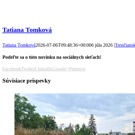
Tatiana Tomková
Tatiana Tomková
2026-07-06T09:48:36+00:00
6 júla 2026
|
Trenčiansk
Podeľte sa o túto novinku na sociálnych sieťach!
Facebook
Twitter
LinkedIn
Google+
Pinterest
Súvisiace príspevky