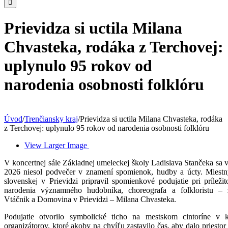
Prievidza si uctila Milana
Chvasteka, rodáka z Terchovej:
uplynulo 95 rokov od
narodenia osobnosti folklóru
Úvod
/
Trenčiansky kraj
/
Prievidza si uctila Milana Chvasteka, rodáka
z Terchovej: uplynulo 95 rokov od narodenia osobnosti folklóru
View Larger Image
V koncertnej sále Základnej umeleckej školy Ladislava Stančeka sa vo
2026 niesol podvečer v znamení spomienok, hudby a úcty. Miest
slovenskej v Prievidzi pripravil spomienkové podujatie pri príležit
narodenia významného hudobníka, choreografa a folkloristu – 
Vtáčnik a Domovina v Prievidzi – Milana Chvasteka.
Podujatie otvorilo symbolické ticho na mestskom cintoríne v 
organizátorov, ktoré akoby na chvíľu zastavilo čas, aby dalo priest