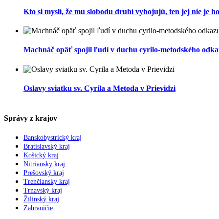
Kto si myslí, že mu slobodu druhí vybojujú, ten jej nie je 
Machnáč opäť spojil ľudí v duchu cyrilo-metodského odk
Oslavy sviatku sv. Cyrila a Metoda v Prievidzi
Správy z krajov
Banskobystrický kraj
Bratislavský kraj
Košický kraj
Nitriansky kraj
Prešovský kraj
Trenčiansky kraj
Trnavský kraj
Žilinský kraj
Zahraničie