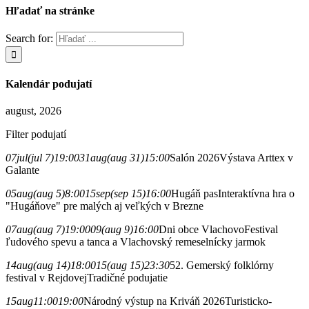
Hľadať na stránke
Search for:
Kalendár podujatí
august, 2026
Filter podujatí
07
jul
(jul 7)
19:00
31
aug
(aug 31)
15:00
Salón 2026
Výstava Arttex v
Galante
05
aug
(aug 5)
8:00
15
sep
(sep 15)
16:00
Hugáň pas
Interaktívna hra o
"Hugáňove" pre malých aj veľkých v Brezne
07
aug
(aug 7)
19:00
09
(aug 9)
16:00
Dni obce Vlachovo
Festival
ľudového spevu a tanca a Vlachovský remeselnícky jarmok
14
aug
(aug 14)
18:00
15
(aug 15)
23:30
52. Gemerský folklórny
festival v Rejdovej
Tradičné podujatie
15
aug
11:00
19:00
Národný výstup na Kriváň 2026
Turisticko-