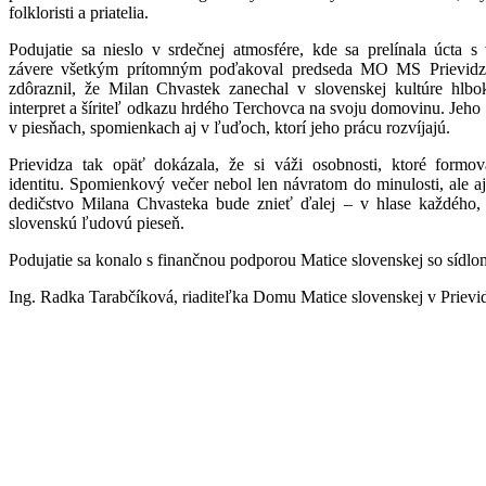
folkloristi a priatelia.
Podujatie sa nieslo v srdečnej atmosfére, kde sa prelínala úcta 
závere všetkým prítomným poďakoval predseda MO MS Prievidza
zdôraznil, že Milan Chvastek zanechal v slovenskej kultúre hlb
interpret a šíriteľ odkazu hrdého Terchovca na svoju domovinu. Jeho 
v piesňach, spomienkach aj v ľuďoch, ktorí jeho prácu rozvíjajú.
Prievidza tak opäť dokázala, že si váži osobnosti, ktoré formova
identitu. Spomienkový večer nebol len návratom do minulosti, ale a
dedičstvo Milana Chvasteka bude znieť ďalej – v hlase každého, 
slovenskú ľudovú pieseň.
Podujatie sa konalo s finančnou podporou Matice slovenskej so sídlo
Ing. Radka Tarabčíková, riaditeľka Domu Matice slovenskej v Prievi