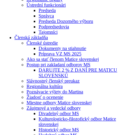
Ústrední funkcionári
Predseda
Správca
Predseda Dozorného výboru
Podpredsedovia
Tajomníci
Členská základňa
Členské ústredie
Dokumenty na stiahnutie
Príprava VZ MS 2025
Ako sa stať členom Matice slovenskej
Postup pri zakladaní odborov MS
DARUJTE 2 % Z DANÍ PRE MATICU
SLOVENSKÚ
Slávnostný členský preukaz
Regionálna kultúra
Poznávacie výlety do Martina
Žiadosť o ocenenie
Miestne odbory Matice slovenskej
Záujmové a vedecké odbory
Divadelný odbor MS
Kulturologicko-filozofický odbor Matice
slovenskej
Historický odbor MS