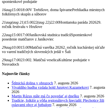
spomienkové podujatie
16
aug
15:00
18:00
V Trebišove, doma špivame
Prehliadka miestnych
folklórnych skupín a súborov
21
aug
(aug 21)
15:00
22
(aug 22)
22:00
Hontianska paráda 2026
29.
ročník festivalu v Hrušove
22
aug
15:00
17:00
Janíkovská studnica tradícií
Spomienkové
posedenie matičiarov z Janíkoviec
29
aug
10:00
15:00
Matičná vareška 2026
2. ročník kuchárskej súťaže
vo varení tradičných slovenských jedál v Šali
29
aug
17:00
23:00
2. Matičná veselica
Kultúrne podujatie v
Nesvadoch
Najnovšie články
Štítnická dolina v obrazoch
7. augusta 2026
Vivaldiho hudba vzdala hold Jurajovi Kazamekovi
7. augusta
2026
Martin Rázus stále má čo povedať aj dnešku
7. augusta 2026
Tradície, folklór a vôňa regionálnych špecialít: Plechotice žili
oslavami obce aj futbalom
7. augusta 2026