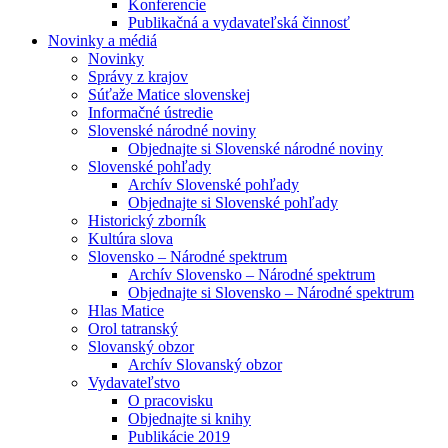
Konferencie
Publikačná a vydavateľská činnosť
Novinky a médiá
Novinky
Správy z krajov
Súťaže Matice slovenskej
Informačné ústredie
Slovenské národné noviny
Objednajte si Slovenské národné noviny
Slovenské pohľady
Archív Slovenské pohľady
Objednajte si Slovenské pohľady
Historický zborník
Kultúra slova
Slovensko – Národné spektrum
Archív Slovensko – Národné spektrum
Objednajte si Slovensko – Národné spektrum
Hlas Matice
Orol tatranský
Slovanský obzor
Archív Slovanský obzor
Vydavateľstvo
O pracovisku
Objednajte si knihy
Publikácie 2019