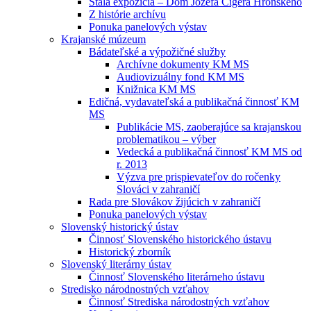
Stála expozícia – Dom Jozefa Cígera Hronského
Z histórie archívu
Ponuka panelových výstav
Krajanské múzeum
Bádateľské a výpožičné služby
Archívne dokumenty KM MS
Audiovizuálny fond KM MS
Knižnica KM MS
Edičná, vydavateľská a publikačná činnosť KM
MS
Publikácie MS, zaoberajúce sa krajanskou
problematikou – výber
Vedecká a publikačná činnosť KM MS od
r. 2013
Výzva pre prispievateľov do ročenky
Slováci v zahraničí
Rada pre Slovákov žijúcich v zahraničí
Ponuka panelových výstav
Slovenský historický ústav
Činnosť Slovenského historického ústavu
Historický zborník
Slovenský literárny ústav
Činnosť Slovenského literárneho ústavu
Stredisko národnostných vzťahov
Činnosť Strediska národostných vzťahov