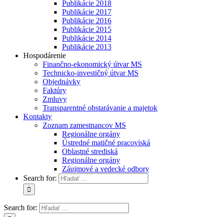
Publikácie 2018
Publikácie 2017
Publikácie 2016
Publikácie 2015
Publikácie 2014
Publikácie 2013
Hospodárenie
Finančno-ekonomický útvar MS
Technicko-investičný útvar MS
Objednávky
Faktúry
Zmluvy
Transparentné obstarávanie a majetok
Kontakty
Zoznam zamestnancov MS
Regionálne orgány
Ústredné matičné pracoviská
Oblastné strediská
Regionálne orgány
Záujmové a vedecké odbory
Search for:
Search for: