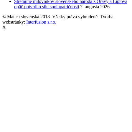
Stretnutie milovníkov slovenského národa z Oravy a Liptova
opäť potvrdilo silu spolupatričnosti
7. augusta 2026
© Matica slovenská 2018. Všetky práva vyhradené. Tvorba
webstránky:
Interfusion s.r.o.
X