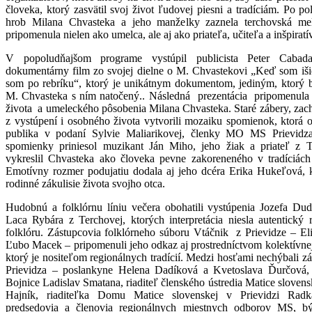
človeka, ktorý zasvätil svoj život ľudovej piesni a tradíciám. Po po
hrob Milana Chvasteka a jeho manželky zaznela terchovská mel
pripomenula nielen ako umelca, ale aj ako priateľa, učiteľa a inšpirat
V popoludňajšom programe vystúpil publicista Peter Cabada
dokumentárny film zo svojej dielne o M. Chvastekovi „Keď som išiel
som po rebríku“, ktorý je unikátnym dokumentom, jediným, ktorý b
M. Chvasteka s ním natočený.. Následná prezentácia pripomenula
života a umeleckého pôsobenia Milana Chvasteka. Staré zábery, za
z vystúpení i osobného života vytvorili mozaiku spomienok, ktorá o
publika v podaní Sylvie Maliarikovej, členky MO MS Prievidza
spomienky priniesol muzikant Ján Miho, jeho žiak a priateľ z T
vykreslil Chvasteka ako človeka pevne zakoreneného v tradíciách
Emotívny rozmer podujatiu dodala aj jeho dcéra Erika Hukeľová, k
rodinné zákulisie života svojho otca.
Hudobnú a folklórnu líniu večera obohatili vystúpenia Jozefa Du
Laca Rybára z Terchovej, ktorých interpretácia niesla autentický 
folklóru. Zástupcovia folklórneho súboru Vtáčnik z Prievidze – El
Ľubo Macek – pripomenuli jeho odkaz aj prostredníctvom kolektívnej
ktorý je nositeľom regionálnych tradícií. Medzi hosťami nechýbali z
Prievidza – poslankyne Helena Dadíková a Kvetoslava Ďurčová, 
Bojnice Ladislav Smatana, riaditeľ členského ústredia Matice sloven
Hajník, riaditeľka Domu Matice slovenskej v Prievidzi Radk
predsedovia a členovia regionálnych miestnych odborov MS, býv