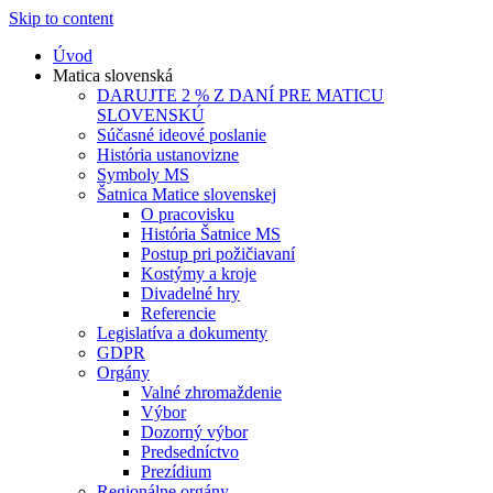
Skip to content
Úvod
Matica slovenská
DARUJTE 2 % Z DANÍ PRE MATICU
SLOVENSKÚ
Súčasné ideové poslanie
História ustanovizne
Symboly MS
Šatnica Matice slovenskej
O pracovisku
História Šatnice MS
Postup pri požičiavaní
Kostýmy a kroje
Divadelné hry
Referencie
Legislatíva a dokumenty
GDPR
Orgány
Valné zhromaždenie
Výbor
Dozorný výbor
Predsedníctvo
Prezídium
Regionálne orgány