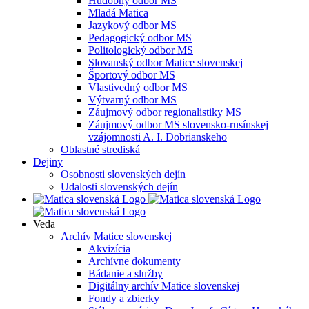
Hudobný odbor MS
Mladá Matica
Jazykový odbor MS
Pedagogický odbor MS
Politologický odbor MS
Slovanský odbor Matice slovenskej
Športový odbor MS
Vlastivedný odbor MS
Výtvarný odbor MS
Záujmový odbor regionalistiky MS
Záujmový odbor MS slovensko-rusínskej
vzájomnosti A. I. Dobrianskeho
Oblastné strediská
Dejiny
Osobnosti slovenských dejín
Udalosti slovenských dejín
Veda
Archív Matice slovenskej
Akvizícia
Archívne dokumenty
Bádanie a služby
Digitálny archív Matice slovenskej
Fondy a zbierky