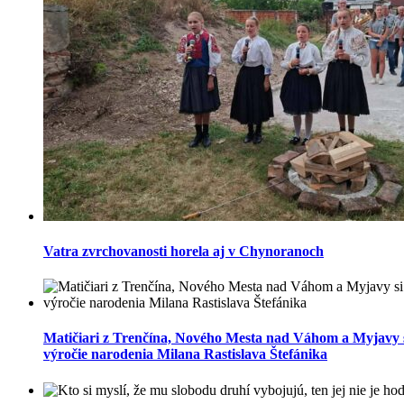
Vatra zvrchovanosti horela aj v Chynoranoch
Matičiari z Trenčína, Nového Mesta nad Váhom a Myjavy si
výročie narodenia Milana Rastislava Štefánika