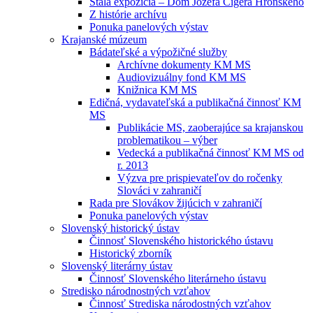
Stála expozícia – Dom Jozefa Cígera Hronského
Z histórie archívu
Ponuka panelových výstav
Krajanské múzeum
Bádateľské a výpožičné služby
Archívne dokumenty KM MS
Audiovizuálny fond KM MS
Knižnica KM MS
Edičná, vydavateľská a publikačná činnosť KM
MS
Publikácie MS, zaoberajúce sa krajanskou
problematikou – výber
Vedecká a publikačná činnosť KM MS od
r. 2013
Výzva pre prispievateľov do ročenky
Slováci v zahraničí
Rada pre Slovákov žijúcich v zahraničí
Ponuka panelových výstav
Slovenský historický ústav
Činnosť Slovenského historického ústavu
Historický zborník
Slovenský literárny ústav
Činnosť Slovenského literárneho ústavu
Stredisko národnostných vzťahov
Činnosť Strediska národostných vzťahov