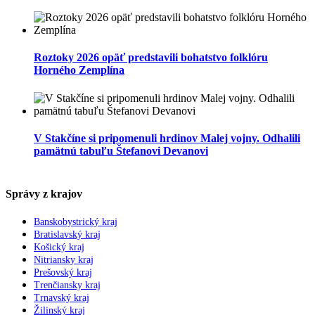
Roztoky 2026 opäť predstavili bohatstvo folklóru
Horného Zemplína
V Stakčíne si pripomenuli hrdinov Malej vojny. Odhalili
pamätnú tabuľu Štefanovi Devanovi
Správy z krajov
Banskobystrický kraj
Bratislavský kraj
Košický kraj
Nitriansky kraj
Prešovský kraj
Trenčiansky kraj
Trnavský kraj
Žilinský kraj