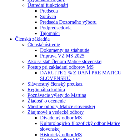
Ústrední funkcionári
Predseda
Správca
Predseda Dozorného výboru
Podpredsedovia
Tajomníci
Členská základňa
Členské ústredie
Dokumenty na stiahnutie
Príprava VZ MS 2025
Ako sa stať členom Matice slovenskej
Postup pri zakladaní odborov MS
DARUJTE 2 % Z DANÍ PRE MATICU
SLOVENSKÚ
Slávnostný členský preukaz
Regionálna kultúra
Poznávacie výlety do Martina
Žiadosť o ocenenie
Miestne odbory Matice slovenskej
Záujmové a vedecké odbory
Divadelný odbor MS
Kulturologicko-filozofický odbor Matice
slovenskej
Historický odbor MS