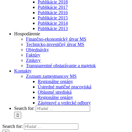
Publikácie 2018
Publikácie 2017
Publikácie 2016
Publikácie 2015
Publikácie 2014
Publikácie 2013
Hospodárenie
Finančno-ekonomický útvar MS
Technicko-investičný útvar MS
Objednávky
Faktúry
Zmluvy
Transparentné obstarávanie a majetok
Kontakty
Zoznam zamestnancov MS
Regionálne orgány
Ústredné matičné pracoviská
Oblastné strediská
Regionálne orgány
Záujmové a vedecké odbory
Search for:
Search for: