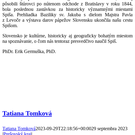
pôsobili štúrovci po nútenom odchode z Bratislavy v roku 1844,
bola poslednou zastávkou za historicky významnými miestami
Spiša. Prehliadka Baziliky sv. Jakuba s dielom Majstra Pavla
z Levoče a výstava darov pápežov Slovensku ukončila našu cestu
Spišom.
Slovensko je kultúrne, historicky aj geograficky bohatým miestom
na spoznávanie, o čom nás tentoraz presvedčivo naučil Spiš.
PhDr. Erik Germuška, PhD.
Tatiana Tomková
Tatiana Tomková
2023-09-29T22:18:56+00:00
29 septembra 2023
|
Prešovský kraj
|