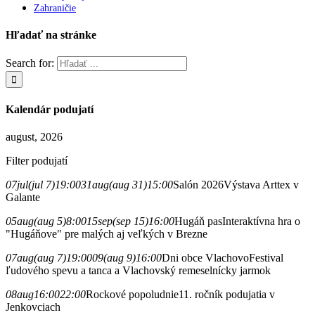
Zahraničie
Hľadať na stránke
Search for:
Kalendár podujatí
august, 2026
Filter podujatí
07
jul
(jul 7)
19:00
31
aug
(aug 31)
15:00
Salón 2026
Výstava Arttex v
Galante
05
aug
(aug 5)
8:00
15
sep
(sep 15)
16:00
Hugáň pas
Interaktívna hra o
"Hugáňove" pre malých aj veľkých v Brezne
07
aug
(aug 7)
19:00
09
(aug 9)
16:00
Dni obce Vlachovo
Festival
ľudového spevu a tanca a Vlachovský remeselnícky jarmok
08
aug
16:00
22:00
Rockové popoludnie
11. ročník podujatia v
Jenkovciach