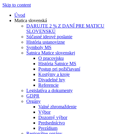
Skip to content
Úvod
Matica slovenská
DARUJTE 2 % Z DANÍ PRE MATICU
SLOVENSKÚ
Súčasné ideové poslanie
História ustanovizne
Symboly MS
Šatnica Matice slovenskej
O pracovisku
História Šatnice MS
Postup pri požičiavaní
Kostýmy a kroje
Divadelné hry
Referencie
Legislatíva a dokumenty
GDPR
Orgány
Valné zhromaždenie
Výbor
Dozorný výbor
Predsedníctvo
Prezídium
Regionálne orgány