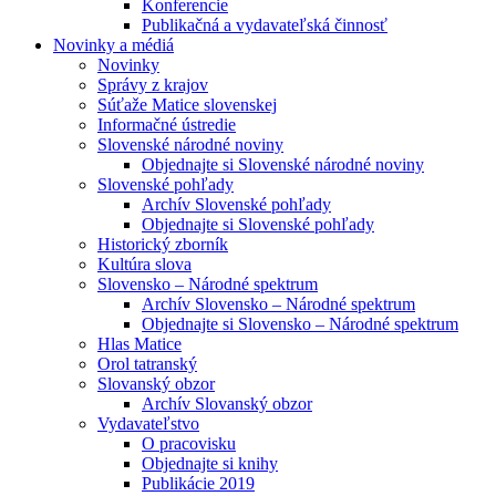
Konferencie
Publikačná a vydavateľská činnosť
Novinky a médiá
Novinky
Správy z krajov
Súťaže Matice slovenskej
Informačné ústredie
Slovenské národné noviny
Objednajte si Slovenské národné noviny
Slovenské pohľady
Archív Slovenské pohľady
Objednajte si Slovenské pohľady
Historický zborník
Kultúra slova
Slovensko – Národné spektrum
Archív Slovensko – Národné spektrum
Objednajte si Slovensko – Národné spektrum
Hlas Matice
Orol tatranský
Slovanský obzor
Archív Slovanský obzor
Vydavateľstvo
O pracovisku
Objednajte si knihy
Publikácie 2019