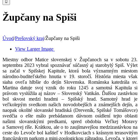
Župčany na Spiši
Úvod
/
Prešovský kraj
/
Župčany na Spiši
View Larger Image
Miestny odbor Matice slovenskej v Župčanoch sa v sobotu 23.
septembra 2023 vybral spoznávať súčasný aj starobylý Spiš. Výlet
sa začal v Spišskej Kapitule, ktorá bola významným miestom
národno-buditeľského hnutia v 19. storočí. História miesta však
siaha oveľa hlbšie do dejín Slovenska. Románska katedrála sv.
Martina datuje svoj vznik do roku 1245 a samotná Kapitula si
právom vyslúžila aj názov – Slovenský Vatikán. Ďalšou zastávkou
bol skvost medzi hradmi – Spišský hrad. Samotný hrad je
veľkolepým svedkom našich novodobejších a známejších dejín, a
naopak okolité slovanské hradiská (Dreveník, Spišské Tomášovce)
svedčia o ešte málo prebádanom dávnom osídlení tejto oblasti
našimi slovanskými predkami, spred obdobia Veľkej Moravy
a Samovej ríše. Krátkou, ale o to zaujímavejšou medzizastávkou na
ceste do Levoče bol kaštieľ v Hodkovciach s krásnym terasovitým
francúzskym parkom a mini-zoologickou záhradou. Levoča, v ktorej