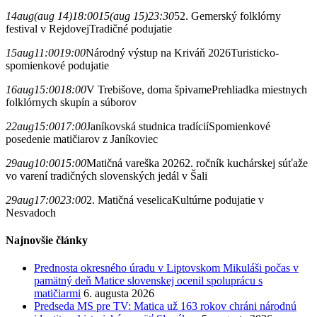
14
aug
(aug 14)
18:00
15
(aug 15)
23:30
52. Gemerský folklórny
festival v Rejdovej
Tradičné podujatie
15
aug
11:00
19:00
Národný výstup na Kriváň 2026
Turisticko-
spomienkové podujatie
16
aug
15:00
18:00
V Trebišove, doma špivame
Prehliadka miestnych
folklórnych skupín a súborov
22
aug
15:00
17:00
Janíkovská studnica tradícií
Spomienkové
posedenie matičiarov z Janíkoviec
29
aug
10:00
15:00
Matičná vareška 2026
2. ročník kuchárskej súťaže
vo varení tradičných slovenských jedál v Šali
29
aug
17:00
23:00
2. Matičná veselica
Kultúrne podujatie v
Nesvadoch
Najnovšie články
Prednosta okresného úradu v Liptovskom Mikuláši počas v
pamätný deň Matice slovenskej ocenil spoluprácu s
matičiarmi
6. augusta 2026
Predseda MS pre TV: Matica už 163 rokov chráni národnú