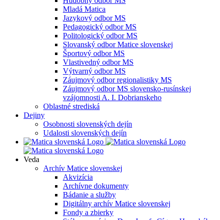
Hudobný odbor MS
Mladá Matica
Jazykový odbor MS
Pedagogický odbor MS
Politologický odbor MS
Slovanský odbor Matice slovenskej
Športový odbor MS
Vlastivedný odbor MS
Výtvarný odbor MS
Záujmový odbor regionalistiky MS
Záujmový odbor MS slovensko-rusínskej
vzájomnosti A. I. Dobrianskeho
Oblastné strediská
Dejiny
Osobnosti slovenských dejín
Udalosti slovenských dejín
Veda
Archív Matice slovenskej
Akvizícia
Archívne dokumenty
Bádanie a služby
Digitálny archív Matice slovenskej
Fondy a zbierky