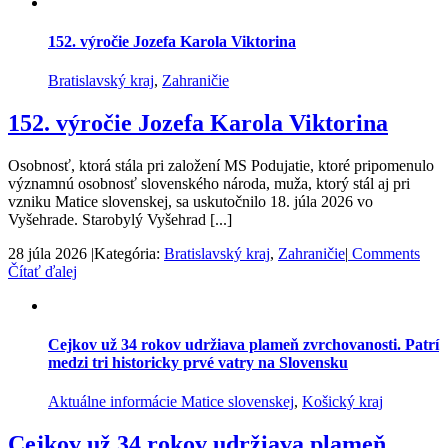
152. výročie Jozefa Karola Viktorina
Bratislavský kraj
,
Zahraničie
152. výročie Jozefa Karola Viktorina
Osobnosť, ktorá stála pri založení MS Podujatie, ktoré pripomenulo
významnú osobnosť slovenského národa, muža, ktorý stál aj pri
vzniku Matice slovenskej, sa uskutočnilo 18. júla 2026 vo
Vyšehrade. Starobylý Vyšehrad [...]
28 júla 2026
|
Kategória:
Bratislavský kraj
,
Zahraničie
|
Comments
Čítať ďalej
Cejkov už 34 rokov udržiava plameň zvrchovanosti. Patrí
medzi tri historicky prvé vatry na Slovensku
Aktuálne informácie Matice slovenskej
,
Košický kraj
Cejkov už 34 rokov udržiava plameň