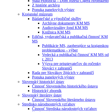
Stála expozícia – Dom Jozefa Cígera Hronského
Z histórie archívu
Ponuka panelových výstav
Krajanské múzeum
Bádateľské a výpožičné služby
Archívne dokumenty KM MS
Audiovizuálny fond KM MS
Knižnica KM MS
Edičná, vydavateľská a publikačná činnosť KM
MS
Publikácie MS, zaoberajúce sa krajanskou
problematikou – výber
Vedecká a publikačná činnosť KM MS od
r. 2013
Výzva pre prispievateľov do ročenky
Slováci v zahraničí
Rada pre Slovákov žijúcich v zahraničí
Ponuka panelových výstav
Slovenský historický ústav
Činnosť Slovenského historického ústavu
Historický zborník
Slovenský literárny ústav
Činnosť Slovenského literárneho ústavu
Stredisko národnostných vzťahov
Činnosť Strediska národostných vzťahov