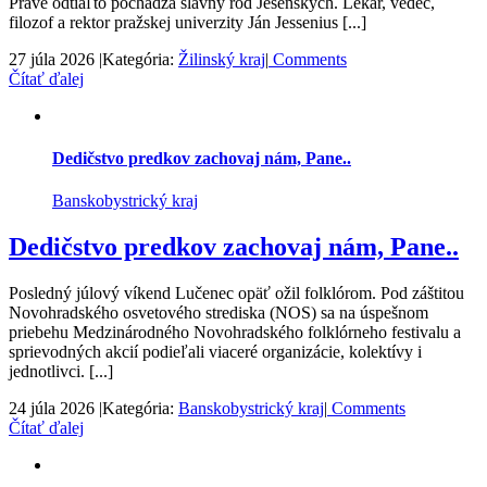
Práve odtiaľto pochádza slávny rod Jesenských. Lekár, vedec,
filozof a rektor pražskej univerzity Ján Jessenius [...]
27 júla 2026
|
Kategória:
Žilinský kraj
|
Comments
Čítať ďalej
Dedičstvo predkov zachovaj nám, Pane..
Banskobystrický kraj
Dedičstvo predkov zachovaj nám, Pane..
Posledný júlový víkend Lučenec opäť ožil folklórom. Pod záštitou
Novohradského osvetového strediska (NOS) sa na úspešnom
priebehu Medzinárodného Novohradského folklórneho festivalu a
sprievodných akcií podieľali viaceré organizácie, kolektívy i
jednotlivci. [...]
24 júla 2026
|
Kategória:
Banskobystrický kraj
|
Comments
Čítať ďalej