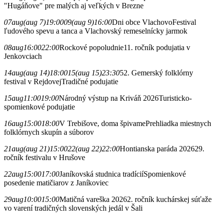
"Hugáňove" pre malých aj veľkých v Brezne
07
aug
(aug 7)
19:00
09
(aug 9)
16:00
Dni obce Vlachovo
Festival
ľudového spevu a tanca a Vlachovský remeselnícky jarmok
08
aug
16:00
22:00
Rockové popoludnie
11. ročník podujatia v
Jenkovciach
14
aug
(aug 14)
18:00
15
(aug 15)
23:30
52. Gemerský folklórny
festival v Rejdovej
Tradičné podujatie
15
aug
11:00
19:00
Národný výstup na Kriváň 2026
Turisticko-
spomienkové podujatie
16
aug
15:00
18:00
V Trebišove, doma špivame
Prehliadka miestnych
folklórnych skupín a súborov
21
aug
(aug 21)
15:00
22
(aug 22)
22:00
Hontianska paráda 2026
29.
ročník festivalu v Hrušove
22
aug
15:00
17:00
Janíkovská studnica tradícií
Spomienkové
posedenie matičiarov z Janíkoviec
29
aug
10:00
15:00
Matičná vareška 2026
2. ročník kuchárskej súťaže
vo varení tradičných slovenských jedál v Šali