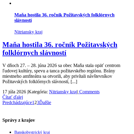
Maňa hostila 36. ročník Požitavských folklórnych
slávností
Nitriansky kraj
Maňa hostila 36. ročník Požitavských
folklórnych slávností
V dňoch 27. – 28. júna 2026 sa obec Maňa stala opäť centrom
ľudovej kultúry, spevu a tanca požitavského regiónu. Brány
miestneho amfiteátra sa otvorili, aby privítali návštevníkov
Požitavských folklórnych slávností, [...]
17 júla 2026
|
Kategória:
Nitriansky kraj
|
Comments
Čítať ďalej
Predchádzajúce
1
2
3
Ďalšie
Správy z krajov
Banskobystrický kraj