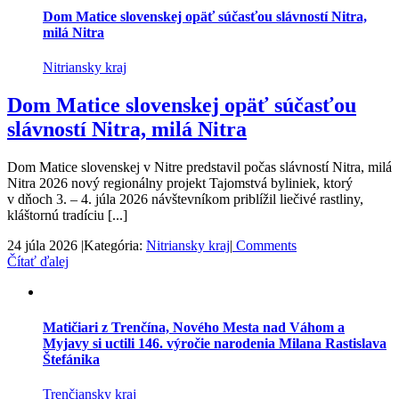
Dom Matice slovenskej opäť súčasťou slávností Nitra,
milá Nitra
Nitriansky kraj
Dom Matice slovenskej opäť súčasťou
slávností Nitra, milá Nitra
Dom Matice slovenskej v Nitre predstavil počas slávností Nitra, milá
Nitra 2026 nový regionálny projekt Tajomstvá byliniek, ktorý
v dňoch 3. – 4. júla 2026 návštevníkom priblížil liečivé rastliny,
kláštornú tradíciu [...]
24 júla 2026
|
Kategória:
Nitriansky kraj
|
Comments
Čítať ďalej
Matičiari z Trenčína, Nového Mesta nad Váhom a
Myjavy si uctili 146. výročie narodenia Milana Rastislava
Štefánika
Trenčiansky kraj