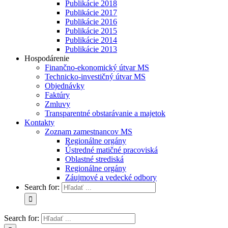
Publikácie 2018
Publikácie 2017
Publikácie 2016
Publikácie 2015
Publikácie 2014
Publikácie 2013
Hospodárenie
Finančno-ekonomický útvar MS
Technicko-investičný útvar MS
Objednávky
Faktúry
Zmluvy
Transparentné obstarávanie a majetok
Kontakty
Zoznam zamestnancov MS
Regionálne orgány
Ústredné matičné pracoviská
Oblastné strediská
Regionálne orgány
Záujmové a vedecké odbory
Search for:
Search for: