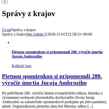
Správy z krajov
Úvod
/
Správy z krajov
Správy z krajov
Site Admin V
2018-11-01T21:58:31+00:00
Pietnou spomienkou si pripomenuli 280. výročie úmrtia
Juraja Ambroziho
Košický kraj
Pietnou spomienkou si pripomenuli 280.
výročie úmrtia Juraja Ambroziho
Pri príležitosti 280. výročia úmrtia evanjelického kňaza, básnika a
významnej osobnosti slovenského duchovného života Juraja
Ambroziho sa uskutočnilo spomienkové podujatie pri jeho pamätnej
tabuli. Organizátorom pietneho aktu bol Miestny odbor [...]