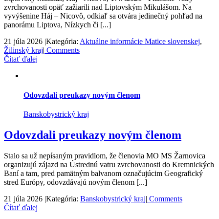
zvrchovanosti opäť zažiarili nad Liptovským Mikulášom. Na
vyvýšenine Háj – Nicovô, odkiaľ sa otvára jedinečný pohľad na
panorámu Liptova, Nízkych či [...]
21 júla 2026
|
Kategória:
Aktuálne informácie Matice slovenskej
,
Žilinský kraj
|
Comments
Čítať ďalej
Odovzdali preukazy novým členom
Banskobystrický kraj
Odovzdali preukazy novým členom
Stalo sa už nepísaným pravidlom, že členovia MO MS Žarnovica
organizujú zájazd na Ústrednú vatru zvrchovanosti do Kremnických
Baní a tam, pred pamätným balvanom označujúcim Geografický
stred Európy, odovzdávajú novým členom [...]
21 júla 2026
|
Kategória:
Banskobystrický kraj
|
Comments
Čítať ďalej