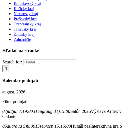
Bratislavský kraj
Košický kraj
Nitriansky kraj
Prešovský kraj
Trenčiansky kraj
Trnavský kraj
Žilinský kraj
Zahraničie
Hľadať na stránke
Search for:
Kalendár podujatí
august, 2026
Filter podujatí
07
jul
(jul 7)
19:00
31
aug
(aug 31)
15:00
Salón 2026
Výstava Arttex v
Galante
05
aug
(aug 5)
8:00
15
sep
(sep 15)
16:00
Hugáň pas
Interaktívna hra o