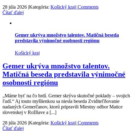
28 júla 2026
|
Kategória:
Košický kraj
|
Comments
Čítať ďalej
Gemer ukrýva množstvo talentov. Matičná beseda
predstavila výnimočné osobnosti regiónu
Košický kraj
Gemer ukrýva množstvo talentov.
Matičná beseda predstavila výnimočné
osobnosti regiónu
„Máme byť na čo hrdí. Gemer skrýva skutočné poklady – svojich
ľudí.“ Aj touto myšlienkou sa niesla beseda Zviditeľňovanie
nadaných Gemerčanov, ktorú pripravili Miestny odbor Matice
slovenskej v Rožňave a [...]
28 júla 2026
|
Kategória:
Košický kraj
|
Comments
Čítať ďalej