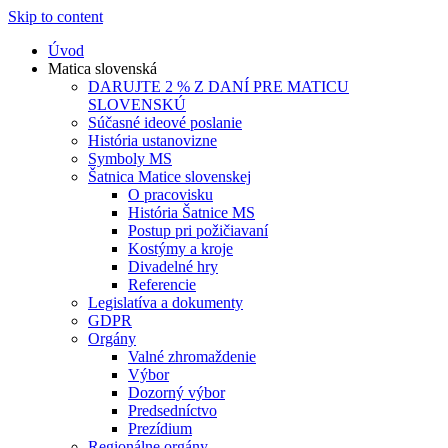
Skip to content
Úvod
Matica slovenská
DARUJTE 2 % Z DANÍ PRE MATICU
SLOVENSKÚ
Súčasné ideové poslanie
História ustanovizne
Symboly MS
Šatnica Matice slovenskej
O pracovisku
História Šatnice MS
Postup pri požičiavaní
Kostýmy a kroje
Divadelné hry
Referencie
Legislatíva a dokumenty
GDPR
Orgány
Valné zhromaždenie
Výbor
Dozorný výbor
Predsedníctvo
Prezídium
Regionálne orgány