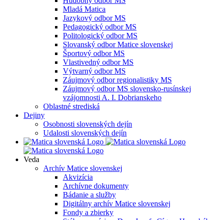
Hudobný odbor MS
Mladá Matica
Jazykový odbor MS
Pedagogický odbor MS
Politologický odbor MS
Slovanský odbor Matice slovenskej
Športový odbor MS
Vlastivedný odbor MS
Výtvarný odbor MS
Záujmový odbor regionalistiky MS
Záujmový odbor MS slovensko-rusínskej
vzájomnosti A. I. Dobrianskeho
Oblastné strediská
Dejiny
Osobnosti slovenských dejín
Udalosti slovenských dejín
Veda
Archív Matice slovenskej
Akvizícia
Archívne dokumenty
Bádanie a služby
Digitálny archív Matice slovenskej
Fondy a zbierky