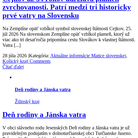
zvrchovanosti. Patrí medzi tri historicky
prvé vatry na Slovensku
Na Zemplíne opäť vzbĺkol symbol slovenskej štátnosti Cejkov, 25.
júl 2026 Na slovenskom Zemplíne opäť vzbĺkol plameň, ktorý už
viac ako tri desaťročia pripomína cestu Slovákov k vlastnej štátnosti.
Vatra [...]
28 júla 2026
|
Kategória:
Aktuálne informácie Matice slovenskej
,
Košický kraj
|
Comments
Čítať ďalej
Deň rodiny a Jánska vatra
Žilinský kraj
Deň rodiny a Jánska vatra
V obci slávneho rodu Jesenských Deň rodiny a Jánska vatra je už
pravidelným podujatím v dolnoturčianskej obci Turčianske Jaseno.