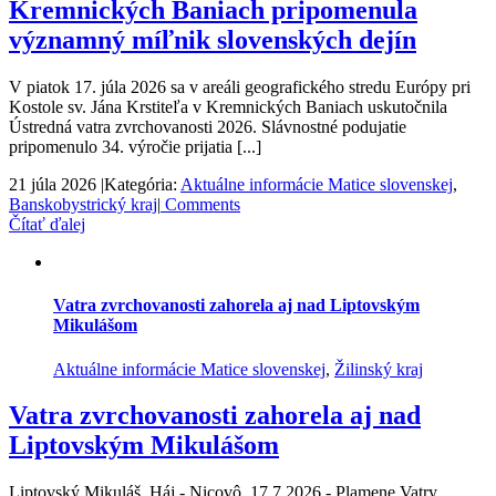
Kremnických Baniach pripomenula
významný míľnik slovenských dejín
V piatok 17. júla 2026 sa v areáli geografického stredu Európy pri
Kostole sv. Jána Krstiteľa v Kremnických Baniach uskutočnila
Ústredná vatra zvrchovanosti 2026. Slávnostné podujatie
pripomenulo 34. výročie prijatia [...]
21 júla 2026
|
Kategória:
Aktuálne informácie Matice slovenskej
,
Banskobystrický kraj
|
Comments
Čítať ďalej
Vatra zvrchovanosti zahorela aj nad Liptovským
Mikulášom
Aktuálne informácie Matice slovenskej
,
Žilinský kraj
Vatra zvrchovanosti zahorela aj nad
Liptovským Mikulášom
Liptovský Mikuláš, Háj - Nicovô, 17.7.2026 - Plamene Vatry