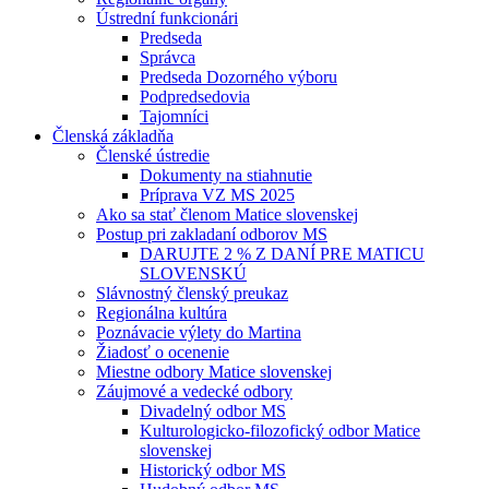
Ústrední funkcionári
Predseda
Správca
Predseda Dozorného výboru
Podpredsedovia
Tajomníci
Členská základňa
Členské ústredie
Dokumenty na stiahnutie
Príprava VZ MS 2025
Ako sa stať členom Matice slovenskej
Postup pri zakladaní odborov MS
DARUJTE 2 % Z DANÍ PRE MATICU
SLOVENSKÚ
Slávnostný členský preukaz
Regionálna kultúra
Poznávacie výlety do Martina
Žiadosť o ocenenie
Miestne odbory Matice slovenskej
Záujmové a vedecké odbory
Divadelný odbor MS
Kulturologicko-filozofický odbor Matice
slovenskej
Historický odbor MS