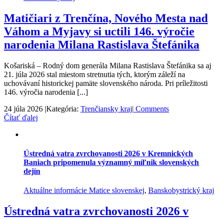
Matičiari z Trenčína, Nového Mesta nad
Váhom a Myjavy si uctili 146. výročie
narodenia Milana Rastislava Štefánika
Košariská – Rodný dom generála Milana Rastislava Štefánika sa aj
21. júla 2026 stal miestom stretnutia tých, ktorým záleží na
uchovávaní historickej pamäte slovenského národa. Pri príležitosti
146. výročia narodenia [...]
24 júla 2026
|
Kategória:
Trenčiansky kraj
|
Comments
Čítať ďalej
Ústredná vatra zvrchovanosti 2026 v Kremnických
Baniach pripomenula významný míľnik slovenských
dejín
Aktuálne informácie Matice slovenskej
,
Banskobystrický kraj
Ústredná vatra zvrchovanosti 2026 v