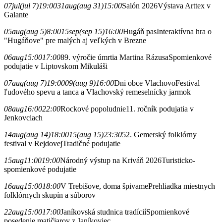
07
jul
(jul 7)
19:00
31
aug
(aug 31)
15:00
Salón 2026
Výstava Arttex v
Galante
05
aug
(aug 5)
8:00
15
sep
(sep 15)
16:00
Hugáň pas
Interaktívna hra o
"Hugáňove" pre malých aj veľkých v Brezne
06
aug
15:00
17:00
89. výročie úmrtia Martina Rázusa
Spomienkové
podujatie v Liptovskom Mikuláši
07
aug
(aug 7)
19:00
09
(aug 9)
16:00
Dni obce Vlachovo
Festival
ľudového spevu a tanca a Vlachovský remeselnícky jarmok
08
aug
16:00
22:00
Rockové popoludnie
11. ročník podujatia v
Jenkovciach
14
aug
(aug 14)
18:00
15
(aug 15)
23:30
52. Gemerský folklórny
festival v Rejdovej
Tradičné podujatie
15
aug
11:00
19:00
Národný výstup na Kriváň 2026
Turisticko-
spomienkové podujatie
16
aug
15:00
18:00
V Trebišove, doma špivame
Prehliadka miestnych
folklórnych skupín a súborov
22
aug
15:00
17:00
Janíkovská studnica tradícií
Spomienkové
posedenie matičiarov z Janíkoviec