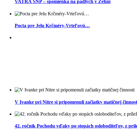
VATRA SNP – spomienka na padlých v Žehni
Pocta pre Jelu Krčméry-Vrteľovú…
V Ivanke pri Nitre si pripomenuli začiatky matičnej činnost
42. ročník Pochodu vďaky po stopách osloboditeľov, z príle