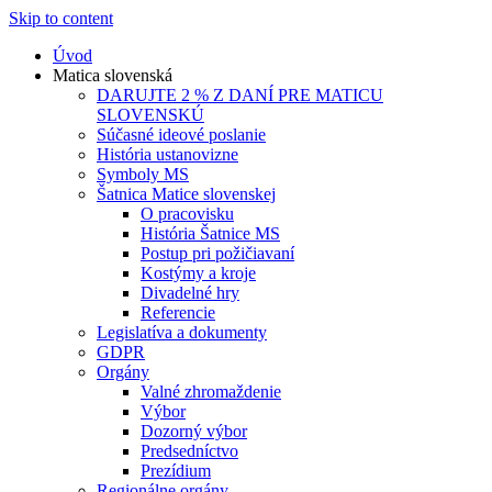
Skip to content
Úvod
Matica slovenská
DARUJTE 2 % Z DANÍ PRE MATICU
SLOVENSKÚ
Súčasné ideové poslanie
História ustanovizne
Symboly MS
Šatnica Matice slovenskej
O pracovisku
História Šatnice MS
Postup pri požičiavaní
Kostýmy a kroje
Divadelné hry
Referencie
Legislatíva a dokumenty
GDPR
Orgány
Valné zhromaždenie
Výbor
Dozorný výbor
Predsedníctvo
Prezídium
Regionálne orgány