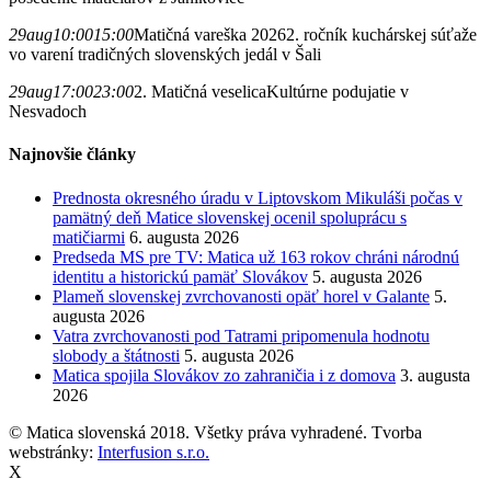
29
aug
10:00
15:00
Matičná vareška 2026
2. ročník kuchárskej súťaže
vo varení tradičných slovenských jedál v Šali
29
aug
17:00
23:00
2. Matičná veselica
Kultúrne podujatie v
Nesvadoch
Najnovšie články
Prednosta okresného úradu v Liptovskom Mikuláši počas v
pamätný deň Matice slovenskej ocenil spoluprácu s
matičiarmi
6. augusta 2026
Predseda MS pre TV: Matica už 163 rokov chráni národnú
identitu a historickú pamäť Slovákov
5. augusta 2026
Plameň slovenskej zvrchovanosti opäť horel v Galante
5.
augusta 2026
Vatra zvrchovanosti pod Tatrami pripomenula hodnotu
slobody a štátnosti
5. augusta 2026
Matica spojila Slovákov zo zahraničia i z domova
3. augusta
2026
© Matica slovenská 2018. Všetky práva vyhradené. Tvorba
webstránky:
Interfusion s.r.o.
X