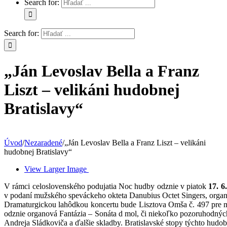
Search for:
Search for:
„Ján Levoslav Bella a Franz
Liszt – velikáni hudobnej
Bratislavy“
Úvod
/
Nezaradené
/
„Ján Levoslav Bella a Franz Liszt – velikáni
hudobnej Bratislavy“
View Larger Image
V rámci celoslovenského podujatia Noc hudby odznie v piatok
17. 6
v podaní mužského speváckeho okteta Danubius Octet Singers, organi
Dramaturgickou lahôdkou koncertu bude Lisztova Omša č. 497 pre mu
odznie organová Fantázia – Sonáta d mol, či niekoľko pozoruhodných 
Andreja Sládkoviča a ďalšie skladby. Bratislavské stopy týchto hud