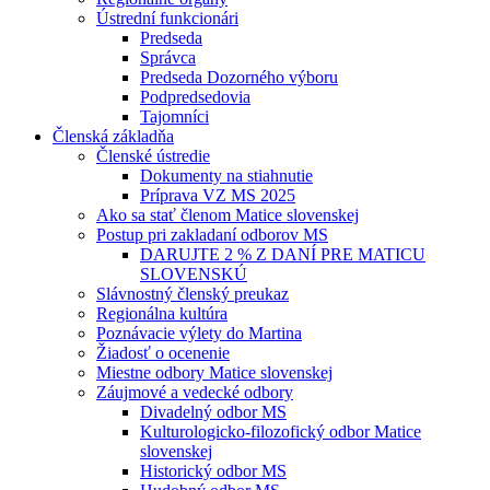
Ústrední funkcionári
Predseda
Správca
Predseda Dozorného výboru
Podpredsedovia
Tajomníci
Členská základňa
Členské ústredie
Dokumenty na stiahnutie
Príprava VZ MS 2025
Ako sa stať členom Matice slovenskej
Postup pri zakladaní odborov MS
DARUJTE 2 % Z DANÍ PRE MATICU
SLOVENSKÚ
Slávnostný členský preukaz
Regionálna kultúra
Poznávacie výlety do Martina
Žiadosť o ocenenie
Miestne odbory Matice slovenskej
Záujmové a vedecké odbory
Divadelný odbor MS
Kulturologicko-filozofický odbor Matice
slovenskej
Historický odbor MS