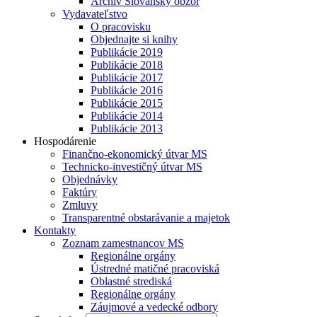
Archív Slovanský obzor
Vydavateľstvo
O pracovisku
Objednajte si knihy
Publikácie 2019
Publikácie 2018
Publikácie 2017
Publikácie 2016
Publikácie 2015
Publikácie 2014
Publikácie 2013
Hospodárenie
Finančno-ekonomický útvar MS
Technicko-investičný útvar MS
Objednávky
Faktúry
Zmluvy
Transparentné obstarávanie a majetok
Kontakty
Zoznam zamestnancov MS
Regionálne orgány
Ústredné matičné pracoviská
Oblastné strediská
Regionálne orgány
Záujmové a vedecké odbory