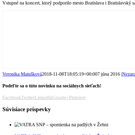
Vstupné na koncert, ktorý podporilo mesto Bratislava i Bratislavský 
Veronika Matušková
2018-11-08T18:05:19+00:00
7 júna 2016
|
Nezar
Podeľte sa o túto novinku na sociálnych sieťach!
Facebook
Twitter
LinkedIn
Google+
Pinterest
Súvisiace príspevky