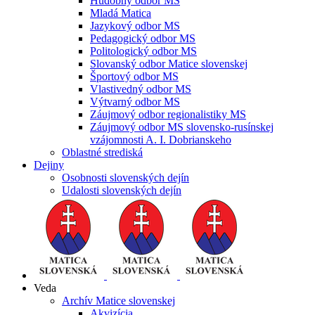
Hudobný odbor MS
Mladá Matica
Jazykový odbor MS
Pedagogický odbor MS
Politologický odbor MS
Slovanský odbor Matice slovenskej
Športový odbor MS
Vlastivedný odbor MS
Výtvarný odbor MS
Záujmový odbor regionalistiky MS
Záujmový odbor MS slovensko-rusínskej
vzájomnosti A. I. Dobrianskeho
Oblastné strediská
Dejiny
Osobnosti slovenských dejín
Udalosti slovenských dejín
Veda
Archív Matice slovenskej
Akvizícia