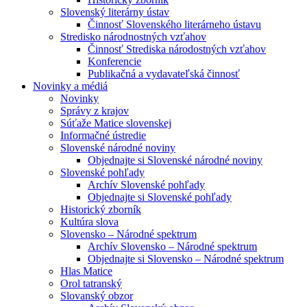
Slovenský literárny ústav
Činnosť Slovenského literárneho ústavu
Stredisko národnostných vzťahov
Činnosť Strediska národostných vzťahov
Konferencie
Publikačná a vydavateľská činnosť
Novinky a médiá
Novinky
Správy z krajov
Súťaže Matice slovenskej
Informačné ústredie
Slovenské národné noviny
Objednajte si Slovenské národné noviny
Slovenské pohľady
Archív Slovenské pohľady
Objednajte si Slovenské pohľady
Historický zborník
Kultúra slova
Slovensko – Národné spektrum
Archív Slovensko – Národné spektrum
Objednajte si Slovensko – Národné spektrum
Hlas Matice
Orol tatranský
Slovanský obzor