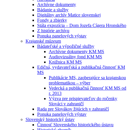
Archívne dokumenty
Bádanie a služby
Digitálny archív Matice slovenskej
Fondy a zbierky
Stála expozícia – Dom Jozefa Cígera Hronského
Z histórie archívu
Ponuka panelových výstav
Krajanské múzeum
Bádateľské a výpožičné služby
Archívne dokumenty KM MS
Audiovizuálny fond KM MS
Knižnica KM MS
Edičná, vydavateľská a publikačná činnosť KM
MS
Publikácie MS, zaoberajúce sa krajanskou
problematikou – výber
Vedecká a publikačná činnosť KM MS od
r. 2013
Výzva pre prispievateľov do ročenky
Slováci v zahraničí
Rada pre Slovákov žijúcich v zahraničí
Ponuka panelových výstav
Slovenský historický ústav
Činnosť Slovenského historického ústavu
Historický zborník