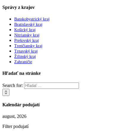
Správy z krajov
Banskobystrický kraj
Bratislavský kraj
Košický kraj
Nitriansky kraj
Prešovský kraj
Trenčiansky kraj
Trnavský kraj
Žilinský kraj
Zahraničie
Hľadať na stránke
Search for:
Kalendár podujatí
august, 2026
Filter podujatí