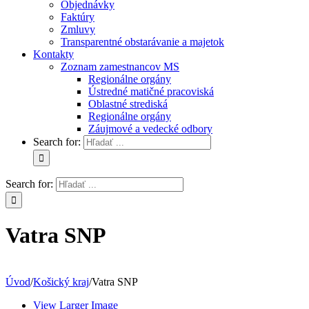
Objednávky
Faktúry
Zmluvy
Transparentné obstarávanie a majetok
Kontakty
Zoznam zamestnancov MS
Regionálne orgány
Ústredné matičné pracoviská
Oblastné strediská
Regionálne orgány
Záujmové a vedecké odbory
Search for:
Search for:
Vatra SNP
Úvod
/
Košický kraj
/
Vatra SNP
View Larger Image