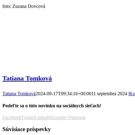
foto: Zuzana Dovcová
Tatiana Tomková
Tatiana Tomková
2024-09-17T09:34:16+00:00
11 septembra 2024
|
Ko
Podeľte sa o túto novinku na sociálnych sieťach!
Facebook
Twitter
LinkedIn
Google+
Pinterest
Súvisiace príspevky