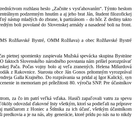
ostredníctvom rozhlasu heslo „Začnite s vysťahovaním“. Týmto heslom
ntrálnym podzemným hnutím a aj jeho brat Ján, študent filozofickej
ľný nástup mladých do zbrane, k partizánom – do hôr. Z dediny takto
redtým boli povolané do Slovenskej armády a nasadené boli na front.
 MO MS Rožňavské Bystré, OMM Rožňava) a obec Rožňavské Bystré
Počas pietnej spomienky zaspievala Mužská spevácka skupina Bysträne
. O faktoch Slovenského národného povstania nám prišiel porozprávať
enskej Pača. Počas vojny bolo aj veľa zranených. Helena Mišurdová
 rodák z Rakovnice. Starosta obce Ján Gonos prítomným vyrozprával
reja Galla Krajného. Do rozprávania sa pridal aj Igor Kalický, syn
enie in memoriam pri príležitosti 80. výročia SNP. Pre účastníkov
rom, za čo im patrí veľká vďaka. Hasiči zapaľovali vatru za spevu
öly odovzdal ďakovné listy všetkým, ktorí sa podieľali na príprave
aj matičiarom z Honiec a Štítnika za ich účasť, všetkým účastníkom
i predkovia a je na nás, aby generácie, ktoré prídu po nás na to nikdy