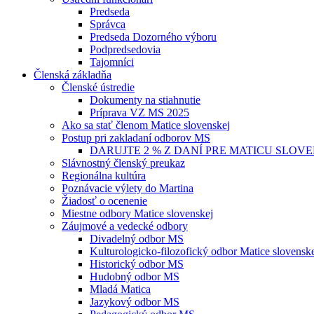
Predseda
Správca
Predseda Dozorného výboru
Podpredsedovia
Tajomníci
Členská základňa
Členské ústredie
Dokumenty na stiahnutie
Príprava VZ MS 2025
Ako sa stať členom Matice slovenskej
Postup pri zakladaní odborov MS
DARUJTE 2 % Z DANÍ PRE MATICU SLOV
Slávnostný členský preukaz
Regionálna kultúra
Poznávacie výlety do Martina
Žiadosť o ocenenie
Miestne odbory Matice slovenskej
Záujmové a vedecké odbory
Divadelný odbor MS
Kulturologicko-filozofický odbor Matice slovensk
Historický odbor MS
Hudobný odbor MS
Mladá Matica
Jazykový odbor MS