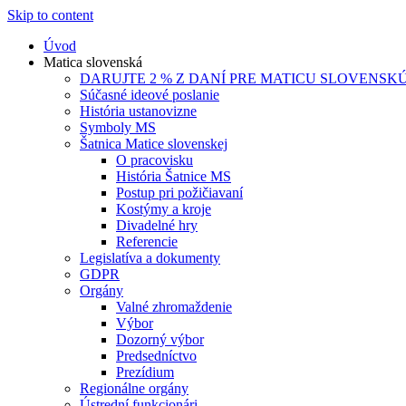
Skip to content
Úvod
Matica slovenská
DARUJTE 2 % Z DANÍ PRE MATICU SLOVENSK
Súčasné ideové poslanie
História ustanovizne
Symboly MS
Šatnica Matice slovenskej
O pracovisku
História Šatnice MS
Postup pri požičiavaní
Kostýmy a kroje
Divadelné hry
Referencie
Legislatíva a dokumenty
GDPR
Orgány
Valné zhromaždenie
Výbor
Dozorný výbor
Predsedníctvo
Prezídium
Regionálne orgány
Ústrední funkcionári