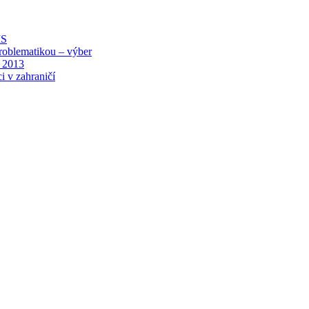
MS
roblematikou – výber
 2013
i v zahraničí