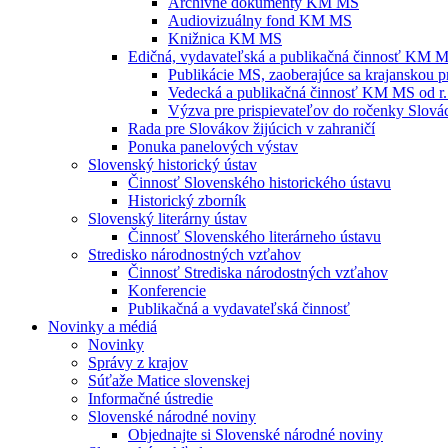
Archívne dokumenty KM MS
Audiovizuálny fond KM MS
Knižnica KM MS
Edičná, vydavateľská a publikačná činnosť KM 
Publikácie MS, zaoberajúce sa krajanskou p
Vedecká a publikačná činnosť KM MS od r.
Výzva pre prispievateľov do ročenky Slovác
Rada pre Slovákov žijúcich v zahraničí
Ponuka panelových výstav
Slovenský historický ústav
Činnosť Slovenského historického ústavu
Historický zborník
Slovenský literárny ústav
Činnosť Slovenského literárneho ústavu
Stredisko národnostných vzťahov
Činnosť Strediska národostných vzťahov
Konferencie
Publikačná a vydavateľská činnosť
Novinky a médiá
Novinky
Správy z krajov
Súťaže Matice slovenskej
Informačné ústredie
Slovenské národné noviny
Objednajte si Slovenské národné noviny