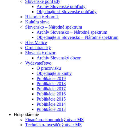
Slovenské pohľady
Archív Slovenské pohľady
Objednajte si Slovenské pohľady
Historický zborník
Kultúra slova
Slovensko – Národné spektrum
Archív Slovensko – Národné spektrum
Objednajte si Slovensko – Národné spektrum
Hlas Matice
Orol tatranský
Slovanský obzor
Archív Slovanský obzor
Vydavateľstvo
O pracovisku
Objednajte si knihy
Publikácie 2019
Publikácie 2018
Publikácie 2017
Publikácie 2016
Publikácie 2015
Publikácie 2014
Publikácie 2013
Hospodárenie
Finančno-ekonomický útvar MS
Technicko-investičný útvar MS