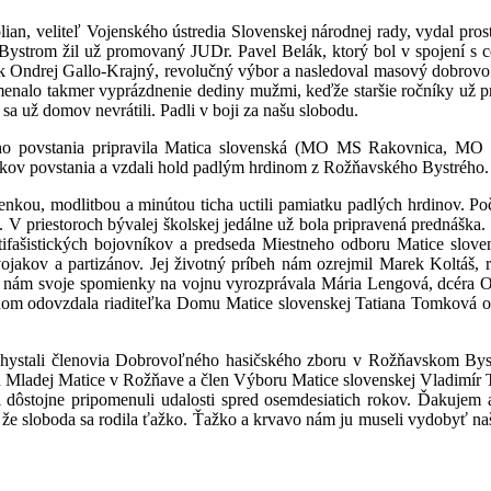
ian, veliteľ Vojenského ústredia Slovenskej národnej rady, vydal pr
strom žil už promovaný JUDr. Pavel Belák, ktorý bol v spojení s ce
ík Ondrej Gallo-Krajný, revolučný výbor a nasledoval masový dobrovo
namenalo takmer vyprázdnenie dediny mužmi, keďže staršie ročníky už p
sa už domov nevrátili. Padli v boji za našu slobodu.
rodného povstania pripravila Matica slovenská (MO MS Rakovnica,
íkov povstania a vzdali hold padlým hrdinom z Rožňavského Bystrého.
ienkou, modlitbou a minútou ticha uctili pamiatku padlých hrdinov. 
 V priestoroch bývalej školskej jedálne už bola pripravená prednáška
otifašistických bojovníkov a predseda Miestneho odboru Matice slov
vojakov a partizánov. Jej životný príbeh nám ozrejmil Marek Koltáš,
nám svoje spomienky na vojnu vyrozprávala Mária Lengová, dcéra Ond
m odovzdala riaditeľka Domu Matice slovenskej Tatiana Tomková ocen
ichystali členovia Dobrovoľného hasičského zboru v Rožňavskom Byst
Mladej Matice v Rožňave a člen Výboru Matice slovenskej Vladimír Tök
si dôstojne pripomenuli udalosti spred osemdesiatich rokov. Ďakujem 
mi, že sloboda sa rodila ťažko. Ťažko a krvavo nám ju museli vydobyť naš