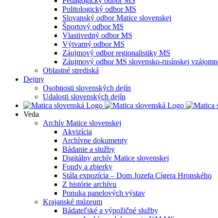
Pedagogický odbor MS
Politologický odbor MS
Slovanský odbor Matice slovenskej
Športový odbor MS
Vlastivedný odbor MS
Výtvarný odbor MS
Záujmový odbor regionalistiky MS
Záujmový odbor MS slovensko-rusínskej vzájomno
Oblastné strediská
Dejiny
Osobnosti slovenských dejín
Udalosti slovenských dejín
Veda
Archív Matice slovenskej
Akvizícia
Archívne dokumenty
Bádanie a služby
Digitálny archív Matice slovenskej
Fondy a zbierky
Stála expozícia – Dom Jozefa Cígera Hronského
Z histórie archívu
Ponuka panelových výstav
Krajanské múzeum
Bádateľské a výpožičné služby