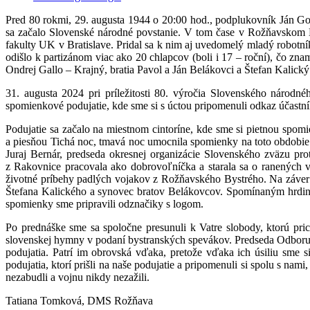
Pred 80 rokmi, 29. augusta 1944 o 20:00 hod., podplukovník Ján Gol
sa začalo Slovenské národné povstanie. V tom čase v Rožňavskom By
fakulty UK v Bratislave. Pridal sa k nim aj uvedomelý mladý robotn
odišlo k partizánom viac ako 20 chlapcov (boli i 17 – roční), čo z
Ondrej Gallo – Krajný, bratia Pavol a Ján Belákovci a Štefan Kalický 
31. augusta 2024 pri príležitosti 80. výročia Slovenského ná
spomienkové podujatie, kde sme si s úctou pripomenuli odkaz účastn
Podujatie sa začalo na miestnom cintoríne, kde sme si pietnou spom
a piesňou Tichá noc, tmavá noc umocnila spomienky na toto obdobie.
Juraj Bernár, predseda okresnej organizácie Slovenského zväzu pr
z Rakovnice pracovala ako dobrovoľníčka a starala sa o ranených 
životné príbehy padlých vojakov z Rožňavského Bystrého. Na záver 
Štefana Kalického a synovec bratov Belákovcov. Spomínaným hrdino
spomienky sme pripravili odznačiky s logom.
Po prednáške sme sa spoločne presunuli k Vatre slobody, ktorú pr
slovenskej hymny v podaní bystranských spevákov. Predseda Odboru 
podujatia. Patrí im obrovská vďaka, pretože vďaka ich úsiliu sme 
podujatia, ktorí prišli na naše podujatie a pripomenuli si spolu s na
nezabudli a vojnu nikdy nezažili.
Tatiana Tomková, DMS Rožňava