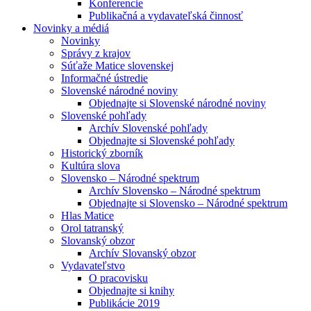
Konferencie
Publikačná a vydavateľská činnosť
Novinky a médiá
Novinky
Správy z krajov
Súťaže Matice slovenskej
Informačné ústredie
Slovenské národné noviny
Objednajte si Slovenské národné noviny
Slovenské pohľady
Archív Slovenské pohľady
Objednajte si Slovenské pohľady
Historický zborník
Kultúra slova
Slovensko – Národné spektrum
Archív Slovensko – Národné spektrum
Objednajte si Slovensko – Národné spektrum
Hlas Matice
Orol tatranský
Slovanský obzor
Archív Slovanský obzor
Vydavateľstvo
O pracovisku
Objednajte si knihy
Publikácie 2019