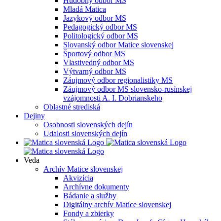
Hudobný odbor MS
Mladá Matica
Jazykový odbor MS
Pedagogický odbor MS
Politologický odbor MS
Slovanský odbor Matice slovenskej
Športový odbor MS
Vlastivedný odbor MS
Výtvarný odbor MS
Záujmový odbor regionalistiky MS
Záujmový odbor MS slovensko-rusínskej
vzájomnosti A. I. Dobrianskeho
Oblastné strediská
Dejiny
Osobnosti slovenských dejín
Udalosti slovenských dejín
Veda
Archív Matice slovenskej
Akvizícia
Archívne dokumenty
Bádanie a služby
Digitálny archív Matice slovenskej
Fondy a zbierky