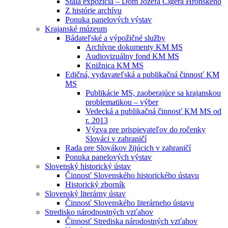
Stála expozícia – Dom Jozefa Cígera Hronského
Z histórie archívu
Ponuka panelových výstav
Krajanské múzeum
Bádateľské a výpožičné služby
Archívne dokumenty KM MS
Audiovizuálny fond KM MS
Knižnica KM MS
Edičná, vydavateľská a publikačná činnosť KM
MS
Publikácie MS, zaoberajúce sa krajanskou
problematikou – výber
Vedecká a publikačná činnosť KM MS od
r. 2013
Výzva pre prispievateľov do ročenky
Slováci v zahraničí
Rada pre Slovákov žijúcich v zahraničí
Ponuka panelových výstav
Slovenský historický ústav
Činnosť Slovenského historického ústavu
Historický zborník
Slovenský literárny ústav
Činnosť Slovenského literárneho ústavu
Stredisko národnostných vzťahov
Činnosť Strediska národostných vzťahov