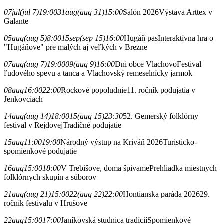
07
jul
(jul 7)
19:00
31
aug
(aug 31)
15:00
Salón 2026
Výstava Arttex v
Galante
05
aug
(aug 5)
8:00
15
sep
(sep 15)
16:00
Hugáň pas
Interaktívna hra o
"Hugáňove" pre malých aj veľkých v Brezne
07
aug
(aug 7)
19:00
09
(aug 9)
16:00
Dni obce Vlachovo
Festival
ľudového spevu a tanca a Vlachovský remeselnícky jarmok
08
aug
16:00
22:00
Rockové popoludnie
11. ročník podujatia v
Jenkovciach
14
aug
(aug 14)
18:00
15
(aug 15)
23:30
52. Gemerský folklórny
festival v Rejdovej
Tradičné podujatie
15
aug
11:00
19:00
Národný výstup na Kriváň 2026
Turisticko-
spomienkové podujatie
16
aug
15:00
18:00
V Trebišove, doma špivame
Prehliadka miestnych
folklórnych skupín a súborov
21
aug
(aug 21)
15:00
22
(aug 22)
22:00
Hontianska paráda 2026
29.
ročník festivalu v Hrušove
22
aug
15:00
17:00
Janíkovská studnica tradícií
Spomienkové