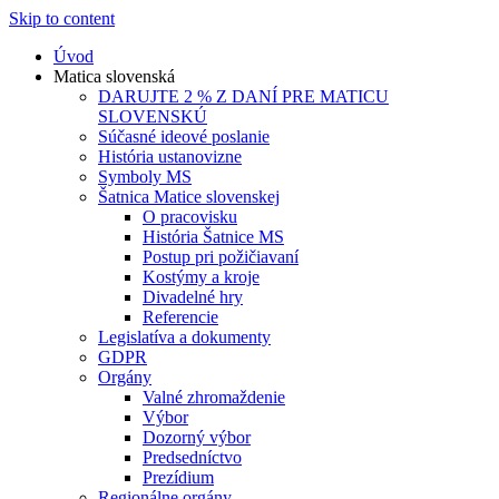
Skip to content
Úvod
Matica slovenská
DARUJTE 2 % Z DANÍ PRE MATICU
SLOVENSKÚ
Súčasné ideové poslanie
História ustanovizne
Symboly MS
Šatnica Matice slovenskej
O pracovisku
História Šatnice MS
Postup pri požičiavaní
Kostýmy a kroje
Divadelné hry
Referencie
Legislatíva a dokumenty
GDPR
Orgány
Valné zhromaždenie
Výbor
Dozorný výbor
Predsedníctvo
Prezídium
Regionálne orgány