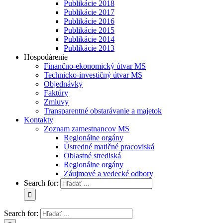
Publikácie 2018
Publikácie 2017
Publikácie 2016
Publikácie 2015
Publikácie 2014
Publikácie 2013
Hospodárenie
Finančno-ekonomický útvar MS
Technicko-investičný útvar MS
Objednávky
Faktúry
Zmluvy
Transparentné obstarávanie a majetok
Kontakty
Zoznam zamestnancov MS
Regionálne orgány
Ústredné matičné pracoviská
Oblastné strediská
Regionálne orgány
Záujmové a vedecké odbory
Search for:
Search for: