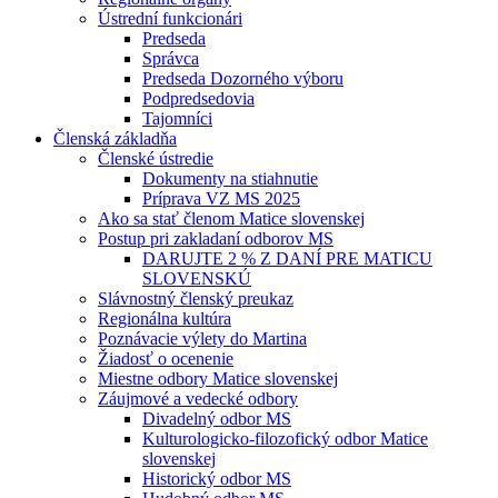
Ústrední funkcionári
Predseda
Správca
Predseda Dozorného výboru
Podpredsedovia
Tajomníci
Členská základňa
Členské ústredie
Dokumenty na stiahnutie
Príprava VZ MS 2025
Ako sa stať členom Matice slovenskej
Postup pri zakladaní odborov MS
DARUJTE 2 % Z DANÍ PRE MATICU
SLOVENSKÚ
Slávnostný členský preukaz
Regionálna kultúra
Poznávacie výlety do Martina
Žiadosť o ocenenie
Miestne odbory Matice slovenskej
Záujmové a vedecké odbory
Divadelný odbor MS
Kulturologicko-filozofický odbor Matice
slovenskej
Historický odbor MS