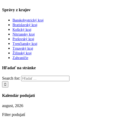
Správy z krajov
Banskobystrický kraj
Bratislavský kraj
Košický kraj
Nitriansky kraj
Prešovský kraj
Trenčiansky kraj
Trnavský kraj
Žilinský kraj
Zahraničie
Hľadať na stránke
Search for:
Kalendár podujatí
august, 2026
Filter podujatí