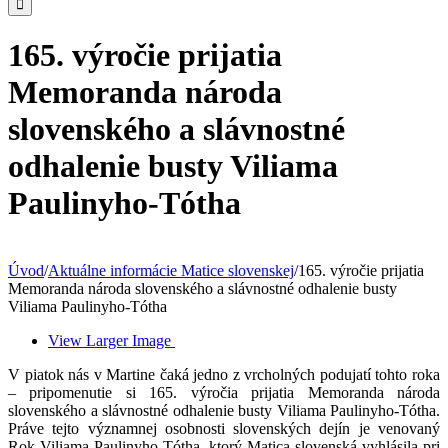
165. výročie prijatia
Memoranda národa
slovenského a slávnostné
odhalenie busty Viliama
Paulinyho-Tótha
Úvod
/
Aktuálne informácie Matice slovenskej
/
165. výročie prijatia
Memoranda národa slovenského a slávnostné odhalenie busty
Viliama Paulinyho-Tótha
View Larger Image
V piatok nás v Martine čaká jedno z vrcholných podujatí tohto roka
– pripomenutie si 165. výročia prijatia Memoranda národa
slovenského a slávnostné odhalenie busty Viliama Paulinyho-Tótha.
Práve tejto významnej osobnosti slovenských dejín je venovaný
Rok Viliama Paulinyho-Tótha, ktorý Matica slovenská vyhlásila pri