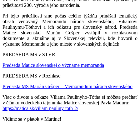
príležitosti 200. výročia jeho narodenia.
Pri tejto príležitosti sme počas celého týždňa prinášali tematický
obsah venovaný Memorandu národa slovenského, Viliamovi
Paulinymu-Tóthovi a ich odkazu pre slovenský národ. Predseda
Matice slovenskej Marián Gešper vystúpil v rozhlasovom
dokumente a aktuálne aj v Slovenskej televízii, kde hovoril o
význame Memoranda a jeho mieste v slovenských dejinách.
PREDSEDA MS v STVR:
Predseda Matice slovenskej o význame memoranda
PREDSEDA MS v Rozhlase:
Predseda MS Marián Gešper – Memorandum národa slovenského
Viac o živote a odkaze Viliama Paulinyho-Tótha si môžete prečítať
v článku vedeckého tajomníka Matice slovenskej Pavla Maduru:
https://matica.sk/viliam-pauliny-toth-2/
Vidíme sa v piatok v Martine!