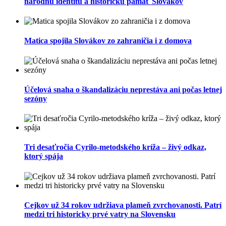
národnú identitu a historickú pamäť Slovákov
Matica spojila Slovákov zo zahraničia i z domova
Účelová snaha o škandalizáciu neprestáva ani počas letnej
sezóny
Tri desaťročia Cyrilo-metodského kríža – živý odkaz,
ktorý spája
Cejkov už 34 rokov udržiava plameň zvrchovanosti. Patrí
medzi tri historicky prvé vatry na Slovensku