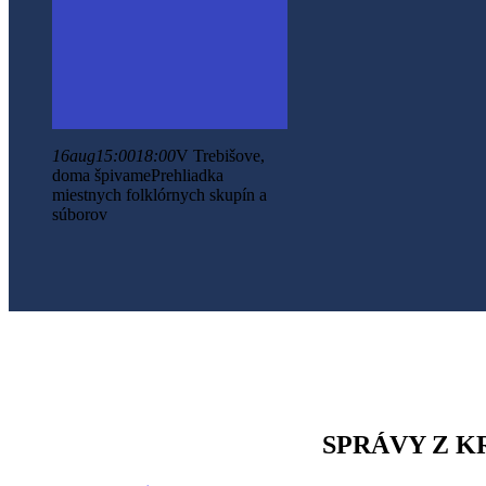
16
aug
15:00
18:00
V Trebišove,
doma špivame
Prehliadka
miestnych folklórnych skupín a
súborov
SPRÁVY Z K