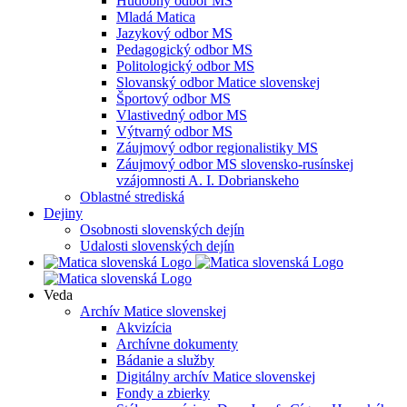
Hudobný odbor MS
Mladá Matica
Jazykový odbor MS
Pedagogický odbor MS
Politologický odbor MS
Slovanský odbor Matice slovenskej
Športový odbor MS
Vlastivedný odbor MS
Výtvarný odbor MS
Záujmový odbor regionalistiky MS
Záujmový odbor MS slovensko-rusínskej
vzájomnosti A. I. Dobrianskeho
Oblastné strediská
Dejiny
Osobnosti slovenských dejín
Udalosti slovenských dejín
Veda
Archív Matice slovenskej
Akvizícia
Archívne dokumenty
Bádanie a služby
Digitálny archív Matice slovenskej
Fondy a zbierky