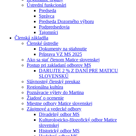
Ústrední funkcionári
Predseda
Správca
Predseda Dozorného výboru
Podpredsedovia
Tajomníci
Členská základňa
Členské ústredie
Dokumenty na stiahnutie
Príprava VZ MS 2025
Ako sa stať členom Matice slovenskej
Postup pri zakladaní odborov MS
DARUJTE 2 % Z DANÍ PRE MATICU
SLOVENSKÚ
Slávnostný členský preukaz
Regionálna kultúra
Poznávacie výlety do Martina
Žiadosť o ocenenie
Miestne odbory Matice slovenskej
Záujmové a vedecké odbory
Divadelný odbor MS
Kulturologicko-filozofický odbor Matice
slovenskej
Historický odbor MS