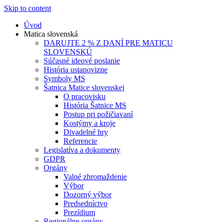
Skip to content
Úvod
Matica slovenská
DARUJTE 2 % Z DANÍ PRE MATICU
SLOVENSKÚ
Súčasné ideové poslanie
História ustanovizne
Symboly MS
Šatnica Matice slovenskej
O pracovisku
História Šatnice MS
Postup pri požičiavaní
Kostýmy a kroje
Divadelné hry
Referencie
Legislatíva a dokumenty
GDPR
Orgány
Valné zhromaždenie
Výbor
Dozorný výbor
Predsedníctvo
Prezídium
Regionálne orgány