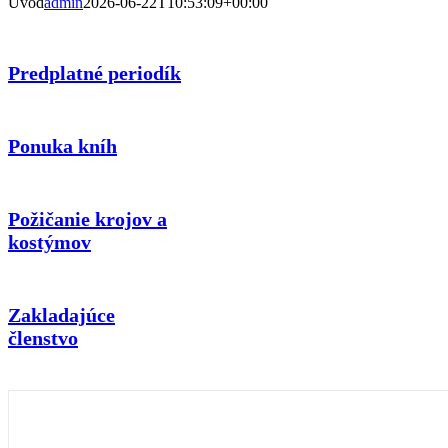
Úvod
admin
2026-06-22T10:53:09+00:00
Predplatné periodík
Ponuka kníh
Požičanie krojov a
kostýmov
Zakladajúce
členstvo