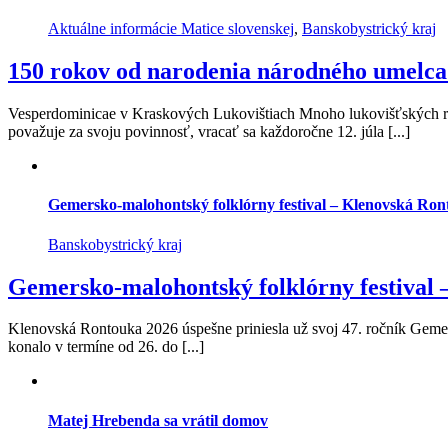
Aktuálne informácie Matice slovenskej
,
Banskobystrický kraj
150 rokov od narodenia národného umelca
Vesperdominicae v Kraskových Lukovištiach Mnoho lukovišťských rod
považuje za svoju povinnosť, vracať sa každoročne 12. júla [...]
Gemersko-malohontský folklórny festival – Klenovská Ro
Banskobystrický kraj
Gemersko-malohontský folklórny festival
Klenovská Rontouka 2026 úspešne priniesla už svoj 47. ročník Gemer
konalo v termíne od 26. do [...]
Matej Hrebenda sa vrátil domov