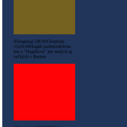
05
aug
(aug 5)
8:00
15
sep
(sep
15)
16:00
Hugáň pas
Interaktívna
hra o "Hugáňove" pre malých aj
veľkých v Brezne