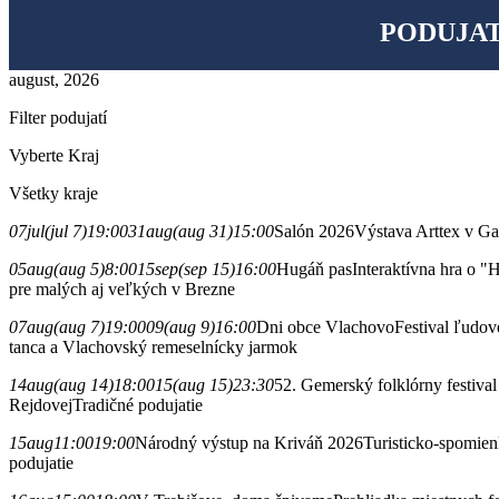
PODUJAT
august, 2026
Filter podujatí
Vyberte Kraj
Všetky kraje
07
jul
(jul 7)
19:00
31
aug
(aug 31)
15:00
Salón 2026
Výstava Arttex v Ga
05
aug
(aug 5)
8:00
15
sep
(sep 15)
16:00
Hugáň pas
Interaktívna hra o 
pre malých aj veľkých v Brezne
07
aug
(aug 7)
19:00
09
(aug 9)
16:00
Dni obce Vlachovo
Festival ľudov
tanca a Vlachovský remeselnícky jarmok
14
aug
(aug 14)
18:00
15
(aug 15)
23:30
52. Gemerský folklórny festival
Rejdovej
Tradičné podujatie
15
aug
11:00
19:00
Národný výstup na Kriváň 2026
Turisticko-spomie
podujatie