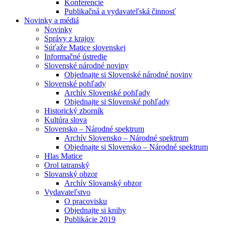
Konferencie
Publikačná a vydavateľská činnosť
Novinky a médiá
Novinky
Správy z krajov
Súťaže Matice slovenskej
Informačné ústredie
Slovenské národné noviny
Objednajte si Slovenské národné noviny
Slovenské pohľady
Archív Slovenské pohľady
Objednajte si Slovenské pohľady
Historický zborník
Kultúra slova
Slovensko – Národné spektrum
Archív Slovensko – Národné spektrum
Objednajte si Slovensko – Národné spektrum
Hlas Matice
Orol tatranský
Slovanský obzor
Archív Slovanský obzor
Vydavateľstvo
O pracovisku
Objednajte si knihy
Publikácie 2019