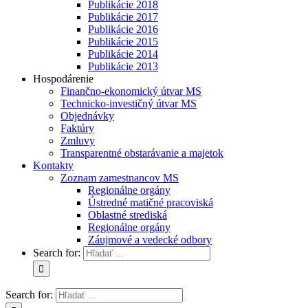
Publikácie 2018
Publikácie 2017
Publikácie 2016
Publikácie 2015
Publikácie 2014
Publikácie 2013
Hospodárenie
Finančno-ekonomický útvar MS
Technicko-investičný útvar MS
Objednávky
Faktúry
Zmluvy
Transparentné obstarávanie a majetok
Kontakty
Zoznam zamestnancov MS
Regionálne orgány
Ústredné matičné pracoviská
Oblastné strediská
Regionálne orgány
Záujmové a vedecké odbory
Search for:
Search for: