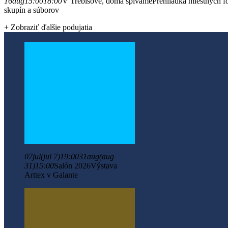
16
aug
15:00
18:00
V Trebišove, doma špivame
Prehliadka miestnych f
skupín a súborov
+ Zobraziť ďalšie podujatia
07
jul
(jul 7)
19:00
31
aug
(aug
31)
15:00
Salón 2026
Výstava
Arttex v Galante