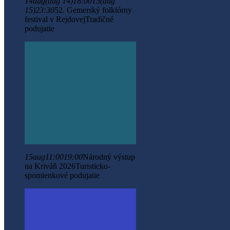
14
aug
(aug 14)
18:00
15
(aug
15)
23:30
52. Gemerský folklórny
festival v Rejdovej
Tradičné
podujatie
15
aug
11:00
19:00
Národný výstup
na Kriváň 2026
Turisticko-
spomienkové podujatie