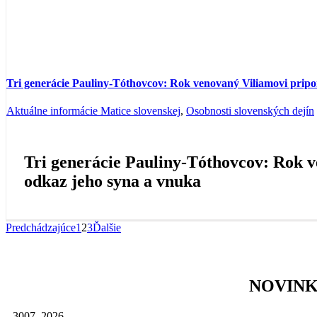
Tri generácie Pauliny-Tóthovcov: Rok venovaný Viliamovi pripo
Aktuálne informácie Matice slovenskej
,
Osobnosti slovenských dejín
Tri generácie Pauliny-Tóthovcov: Rok 
odkaz jeho syna a vnuka
Predchádzajúce
1
2
3
Ďalšie
NOVIN
30
07, 2026