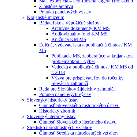
Stála expozícia – Dom Jozefa Cígera Hronského
Z histórie archívu
Ponuka panelových výstav
Krajanské múzeum
Bádateľské a výpožičné služby
Archívne dokumenty KM MS
Audiovizuálny fond KM MS
Knižnica KM MS
Edičná, vydavateľská a publikačná činnosť KM
MS
Publikácie MS, zaoberajúce sa krajanskou
problematikou – výber
Vedecká a publikačná činnosť KM MS od
r. 2013
Výzva pre prispievateľov do ročenky
Slováci v zahraničí
Rada pre Slovákov žijúcich v zahraničí
Ponuka panelových výstav
Slovenský historický ústav
Činnosť Slovenského historického ústavu
Historický zborník
Slovenský literárny ústav
Činnosť Slovenského literárneho ústavu
Stredisko národnostných vzťahov
Činnosť Strediska národostných vzťahov