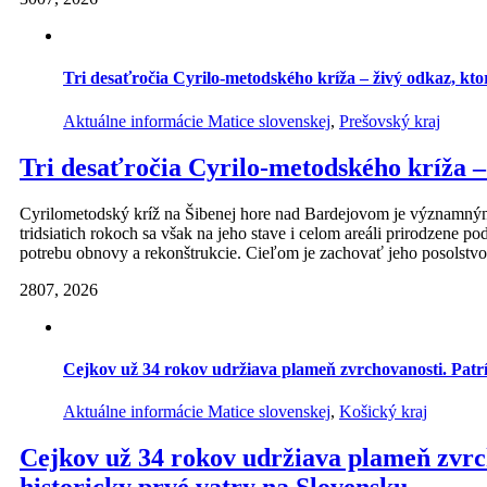
Tri desaťročia Cyrilo-metodského kríža – živý odkaz, kto
Aktuálne informácie Matice slovenskej
,
Prešovský kraj
Tri desaťročia Cyrilo-metodského kríža –
Cyrilometodský kríž na Šibenej hore nad Bardejovom je významným
tridsiatich rokoch sa však na jeho stave i celom areáli prirodzene p
potrebu obnovy a rekonštrukcie. Cieľom je zachovať jeho posolstvo a
28
07, 2026
Cejkov už 34 rokov udržiava plameň zvrchovanosti. Patrí 
Aktuálne informácie Matice slovenskej
,
Košický kraj
Cejkov už 34 rokov udržiava plameň zvrch
historicky prvé vatry na Slovensku