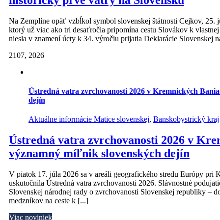
Na Zemplíne opäť vzbĺkol symbol slovenskej štátnosti Cejkov, 25.
ktorý už viac ako tri desaťročia pripomína cestu Slovákov k vlastnej 
niesla v znamení úcty k 34. výročiu prijatia Deklarácie Slovenskej ná
21
07, 2026
Ústredná vatra zvrchovanosti 2026 v Kremnických Bani
dejín
Aktuálne informácie Matice slovenskej
,
Banskobystrický kraj
Ústredná vatra zvrchovanosti 2026 v Kr
významný míľnik slovenských dejín
V piatok 17. júla 2026 sa v areáli geografického stredu Európy pri
uskutočnila Ústredná vatra zvrchovanosti 2026. Slávnostné podujati
Slovenskej národnej rady o zvrchovanosti Slovenskej republiky – 
medzníkov na ceste k [...]
Viac noviniek