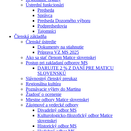
Ústrední funkcionári
Predseda
Správca
Predseda Dozorného výboru
Podpredsedovia
Tajomníci
Členská základňa
Členské ústredie
Dokumenty na stiahnutie
Príprava VZ MS 2025
Ako sa stať členom Matice slovenskej
Postup pri zakladaní odborov MS
DARUJTE 2 % Z DANÍ PRE MATICU
SLOVENSKÚ
Slávnostný členský preukaz
Regionálna kultúra
Poznávacie výlety do Martina
Žiadosť o ocenenie
Miestne odbory Matice slovenskej
Záujmové a vedecké odbory
Divadelný odbor MS
Kulturologicko-filozofický odbor Matice
slovenskej
Historický odbor MS