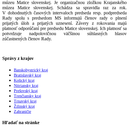
múzeu Matice slovenskej. Je organizačnou zložkou Krajanského
múzea Matice slovenskej. Schádza sa spravidla raz za rok.
V dohodnutých časových intervaloch predseda resp. podpredseda
Rady spolu s predsedom MS informujú členov rady o plnení
prijatých úloh a prijatých uznesení. Závery z rokovania majú
platnosť odporúčaní pre predsedu Matice slovenskej. Ich platnosť sa
potvrdzuje nadpolovičnou väčšinou súhlasných hlasov
zúčastnených členov Rady.
Správy z krajov
Banskobystrický kraj
Bratislavský kraj
Košický kraj
Nitriansky kraj
Prešovský kraj
Trenčiansky kraj
Trnavský kraj
Žilinský kraj
Zahraničie
Hľadať na stránke