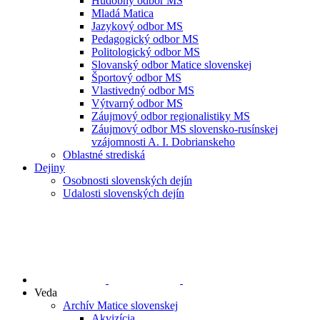
Hudobný odbor MS
Mladá Matica
Jazykový odbor MS
Pedagogický odbor MS
Politologický odbor MS
Slovanský odbor Matice slovenskej
Športový odbor MS
Vlastivedný odbor MS
Výtvarný odbor MS
Záujmový odbor regionalistiky MS
Záujmový odbor MS slovensko-rusínskej
vzájomnosti A. I. Dobrianskeho
Oblastné strediská
Dejiny
Osobnosti slovenských dejín
Udalosti slovenských dejín
Veda
Archív Matice slovenskej
Akvizícia