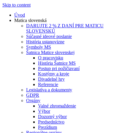
Skip to content
Úvod
Matica slovenská
DARUJTE 2 % Z DANÍ PRE MATICU
SLOVENSKÚ
Súčasné ideové poslanie
História ustanovizne
Symboly MS
Šatnica Matice slovenskej
O pracovisku
História Šatnice MS
Postup pri požičiavaní
Kostýmy a kroje
Divadelné hry
Referencie
Legislatíva a dokumenty
GDPR
Orgány
Valné zhromaždenie
Výbor
Dozorný výbor
Predsedníctvo
Prezídium
Regionálne orgány