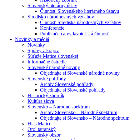
Slovenský literárny ústav
Činnosť Slovenského literárneho ústavu
Stredisko národnostných vzťahov
Činnosť Strediska národostných vzťahov
Konferencie
Publikačná a vydavateľská činnosť
Novinky a médiá
Novinky
Správy z krajov
Súťaže Matice slovenskej
Informačné ústredie
Slovenské národné noviny
Objednajte si Slovenské národné noviny
Slovenské pohľady
Archív Slovenské pohľady
Objednajte si Slovenské pohľady
Historický zborník
Kultúra slova
Slovensko – Národné spektrum
Archív Slovensko – Národné spektrum
Objednajte si Slovensko – Národné spektrum
Hlas Matice
Orol tatranský
Slovanský obzor