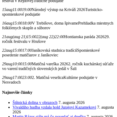
festival v Rejdovej
Tradičné podujatie
15
aug
11:00
19:00
Národný výstup na Kriváň 2026
Turisticko-
spomienkové podujatie
16
aug
15:00
18:00
V Trebišove, doma špivame
Prehliadka miestnych
folklórnych skupín a súborov
21
aug
(aug 21)
15:00
22
(aug 22)
22:00
Hontianska paráda 2026
29.
ročník festivalu v Hrušove
22
aug
15:00
17:00
Janíkovská studnica tradícií
Spomienkové
posedenie matičiarov z Janíkoviec
29
aug
10:00
15:00
Matičná vareška 2026
2. ročník kuchárskej súťaže
vo varení tradičných slovenských jedál v Šali
29
aug
17:00
23:00
2. Matičná veselica
Kultúrne podujatie v
Nesvadoch
Najnovšie články
Štítnická dolina v obrazoch
7. augusta 2026
Vivaldiho hudba vzdala hold Jurajovi Kazamekovi
7. augusta
2026
Martin Rázus stále má čo povedať aj dnešku
7. augusta 2026