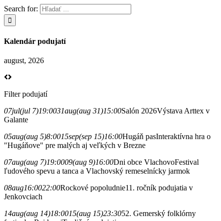
Search for:
Kalendár podujatí
august, 2026
Filter podujatí
07
jul
(jul 7)
19:00
31
aug
(aug 31)
15:00
Salón 2026
Výstava Arttex v
Galante
05
aug
(aug 5)
8:00
15
sep
(sep 15)
16:00
Hugáň pas
Interaktívna hra o
"Hugáňove" pre malých aj veľkých v Brezne
07
aug
(aug 7)
19:00
09
(aug 9)
16:00
Dni obce Vlachovo
Festival
ľudového spevu a tanca a Vlachovský remeselnícky jarmok
08
aug
16:00
22:00
Rockové popoludnie
11. ročník podujatia v
Jenkovciach
14
aug
(aug 14)
18:00
15
(aug 15)
23:30
52. Gemerský folklórny