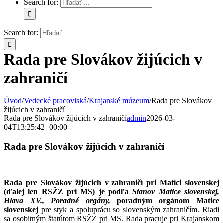
Search for:
Search for:
Rada pre Slovákov žijúcich v
zahraničí
Úvod
/
Vedecké pracoviská
/
Krajanské múzeum
/
Rada pre Slovákov
žijúcich v zahraničí
Rada pre Slovákov žijúcich v zahraničí
admin
2026-03-
04T13:25:42+00:00
Rada pre Slovákov žijúcich v zahraničí
Rada pre Slovákov žijúcich v zahraničí pri Matici slovenskej
(ďalej len RSŽZ pri MS) je podľa
Stanov Matice slovenskej,
Hlava XV., Poradné orgány,
poradným orgánom Matice
slovenskej
pre styk a spoluprácu so slovenským zahraničím. Riadi
sa osobitným štatútom RSŽZ pri MS. Rada pracuje pri Krajanskom