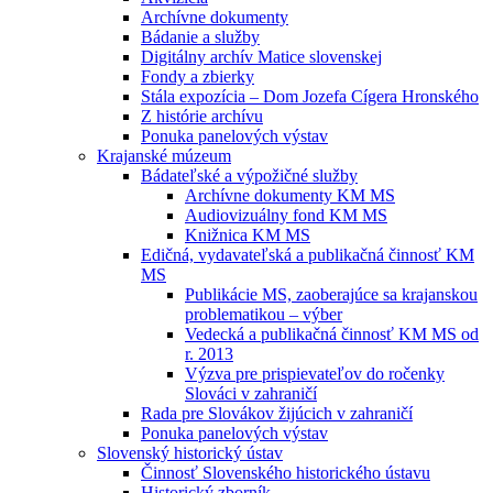
Archívne dokumenty
Bádanie a služby
Digitálny archív Matice slovenskej
Fondy a zbierky
Stála expozícia – Dom Jozefa Cígera Hronského
Z histórie archívu
Ponuka panelových výstav
Krajanské múzeum
Bádateľské a výpožičné služby
Archívne dokumenty KM MS
Audiovizuálny fond KM MS
Knižnica KM MS
Edičná, vydavateľská a publikačná činnosť KM
MS
Publikácie MS, zaoberajúce sa krajanskou
problematikou – výber
Vedecká a publikačná činnosť KM MS od
r. 2013
Výzva pre prispievateľov do ročenky
Slováci v zahraničí
Rada pre Slovákov žijúcich v zahraničí
Ponuka panelových výstav
Slovenský historický ústav
Činnosť Slovenského historického ústavu
Historický zborník