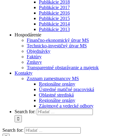
Publikácie 2018
Publikácie 2017
Publikácie 2016
Publikácie 2015
Publikácie 2014
Publikácie 2013
Hospodárenie
Finančno-ekonomický útvar MS
Technicko-investičný útvar MS
Objednávky
Faktúry
Zmluvy
Transparentné obstarávanie a majetok
Kontakty
Zoznam zamestnancov MS
Regionálne orgány
Ústredné matičné pracoviská
Oblastné strediská
Regionálne orgány
Záujmové a vedecké odbory
Search for:
Search for: