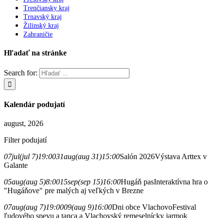
Trenčiansky kraj
Trnavský kraj
Žilinský kraj
Zahraničie
Hľadať na stránke
Search for:
Kalendár podujatí
august, 2026
Filter podujatí
07
jul
(jul 7)
19:00
31
aug
(aug 31)
15:00
Salón 2026
Výstava Arttex v
Galante
05
aug
(aug 5)
8:00
15
sep
(sep 15)
16:00
Hugáň pas
Interaktívna hra o
"Hugáňove" pre malých aj veľkých v Brezne
07
aug
(aug 7)
19:00
09
(aug 9)
16:00
Dni obce Vlachovo
Festival
ľudového spevu a tanca a Vlachovský remeselnícky jarmok