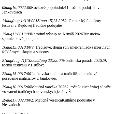
08
aug
16:00
22:00
Rockové popoludnie
11. ročník podujatia v
Jenkovciach
14
aug
(aug 14)
18:00
15
(aug 15)
23:30
52. Gemerský folklórny
festival v Rejdovej
Tradičné podujatie
15
aug
11:00
19:00
Národný výstup na Kriváň 2026
Turisticko-
spomienkové podujatie
16
aug
15:00
18:00
V Trebišove, doma špivame
Prehliadka miestnych
folklórnych skupín a súborov
21
aug
(aug 21)
15:00
22
(aug 22)
22:00
Hontianska paráda 2026
29.
ročník festivalu v Hrušove
22
aug
15:00
17:00
Janíkovská studnica tradícií
Spomienkové
posedenie matičiarov z Janíkoviec
29
aug
10:00
15:00
Matičná vareška 2026
2. ročník kuchárskej súťaže
vo varení tradičných slovenských jedál v Šali
29
aug
17:00
23:00
2. Matičná veselica
Kultúrne podujatie v
Nesvadoch