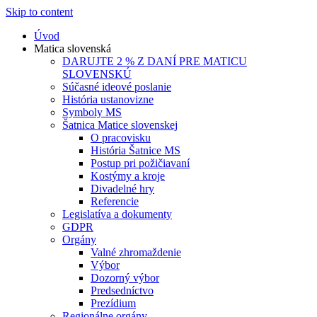
Skip to content
Úvod
Matica slovenská
DARUJTE 2 % Z DANÍ PRE MATICU
SLOVENSKÚ
Súčasné ideové poslanie
História ustanovizne
Symboly MS
Šatnica Matice slovenskej
O pracovisku
História Šatnice MS
Postup pri požičiavaní
Kostýmy a kroje
Divadelné hry
Referencie
Legislatíva a dokumenty
GDPR
Orgány
Valné zhromaždenie
Výbor
Dozorný výbor
Predsedníctvo
Prezídium
Regionálne orgány