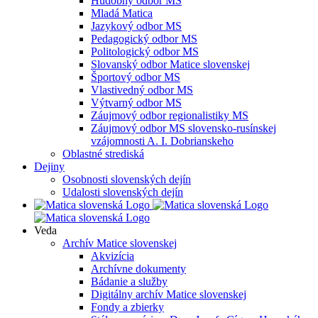
Hudobný odbor MS
Mladá Matica
Jazykový odbor MS
Pedagogický odbor MS
Politologický odbor MS
Slovanský odbor Matice slovenskej
Športový odbor MS
Vlastivedný odbor MS
Výtvarný odbor MS
Záujmový odbor regionalistiky MS
Záujmový odbor MS slovensko-rusínskej
vzájomnosti A. I. Dobrianskeho
Oblastné strediská
Dejiny
Osobnosti slovenských dejín
Udalosti slovenských dejín
Veda
Archív Matice slovenskej
Akvizícia
Archívne dokumenty
Bádanie a služby
Digitálny archív Matice slovenskej
Fondy a zbierky