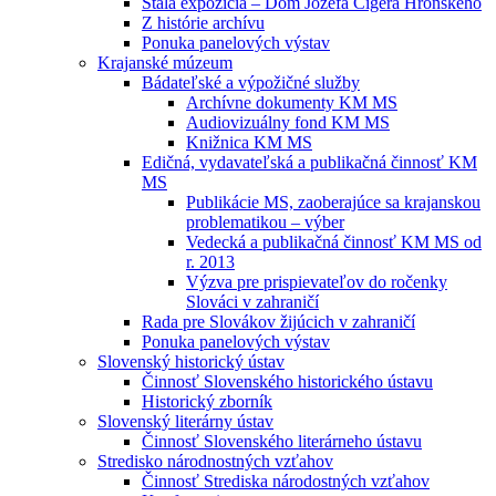
Stála expozícia – Dom Jozefa Cígera Hronského
Z histórie archívu
Ponuka panelových výstav
Krajanské múzeum
Bádateľské a výpožičné služby
Archívne dokumenty KM MS
Audiovizuálny fond KM MS
Knižnica KM MS
Edičná, vydavateľská a publikačná činnosť KM
MS
Publikácie MS, zaoberajúce sa krajanskou
problematikou – výber
Vedecká a publikačná činnosť KM MS od
r. 2013
Výzva pre prispievateľov do ročenky
Slováci v zahraničí
Rada pre Slovákov žijúcich v zahraničí
Ponuka panelových výstav
Slovenský historický ústav
Činnosť Slovenského historického ústavu
Historický zborník
Slovenský literárny ústav
Činnosť Slovenského literárneho ústavu
Stredisko národnostných vzťahov
Činnosť Strediska národostných vzťahov