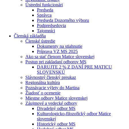
Ústrední funkcionári
Predseda
Správca
Predseda Dozorného výboru
Podpredsedovia
Tajomníci
Členská základňa
Členské ústredie
Dokumenty na stiahnutie
Príprava VZ MS 2025
Ako sa stať členom Matice slovenskej
Postup pri zakladaní odborov MS
DARUJTE 2 % Z DANÍ PRE MATICU
SLOVENSKÚ
Slávnostný členský preukaz
Regionálna kultúra
Poznávacie výlety do Martina
Žiadosť o ocenenie
Miestne odbory Matice slovenskej
Záujmové a vedecké odbory
Divadelný odbor MS
Kulturologicko-filozofický odbor Matice
slovenskej
Historický odbor MS