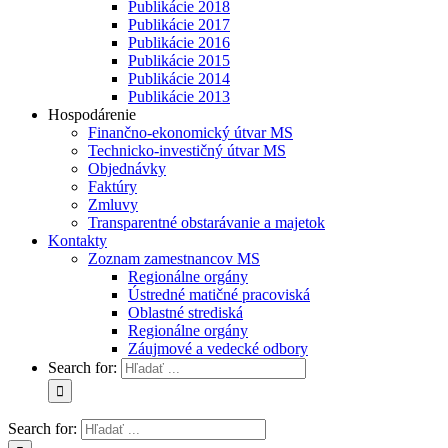
Publikácie 2018
Publikácie 2017
Publikácie 2016
Publikácie 2015
Publikácie 2014
Publikácie 2013
Hospodárenie
Finančno-ekonomický útvar MS
Technicko-investičný útvar MS
Objednávky
Faktúry
Zmluvy
Transparentné obstarávanie a majetok
Kontakty
Zoznam zamestnancov MS
Regionálne orgány
Ústredné matičné pracoviská
Oblastné strediská
Regionálne orgány
Záujmové a vedecké odbory
Search for:
Search for: