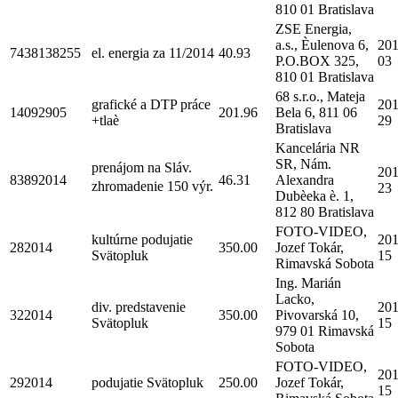
810 01 Bratislava
ZSE Energia,
a.s., Èulenova 6,
201
7438138255
el. energia za 11/2014
40.93
P.O.BOX 325,
03
810 01 Bratislava
68 s.r.o., Mateja
grafické a DTP práce
201
14092905
201.96
Bela 6, 811 06
+tlaè
29
Bratislava
Kancelária NR
SR, Nám.
prenájom na Sláv.
201
83892014
46.31
Alexandra
zhromadenie 150 výr.
23
Dubèeka è. 1,
812 80 Bratislava
FOTO-VIDEO,
kultúrne podujatie
201
282014
350.00
Jozef Tokár,
Svätopluk
15
Rimavská Sobota
Ing. Marián
Lacko,
div. predstavenie
201
322014
350.00
Pivovarská 10,
Svätopluk
15
979 01 Rimavská
Sobota
FOTO-VIDEO,
201
292014
podujatie Svätopluk
250.00
Jozef Tokár,
15