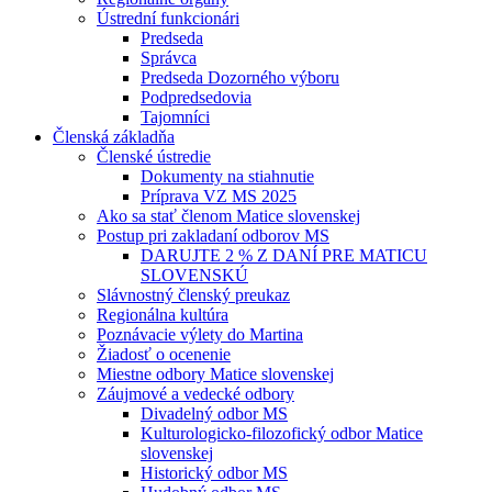
Ústrední funkcionári
Predseda
Správca
Predseda Dozorného výboru
Podpredsedovia
Tajomníci
Členská základňa
Členské ústredie
Dokumenty na stiahnutie
Príprava VZ MS 2025
Ako sa stať členom Matice slovenskej
Postup pri zakladaní odborov MS
DARUJTE 2 % Z DANÍ PRE MATICU
SLOVENSKÚ
Slávnostný členský preukaz
Regionálna kultúra
Poznávacie výlety do Martina
Žiadosť o ocenenie
Miestne odbory Matice slovenskej
Záujmové a vedecké odbory
Divadelný odbor MS
Kulturologicko-filozofický odbor Matice
slovenskej
Historický odbor MS