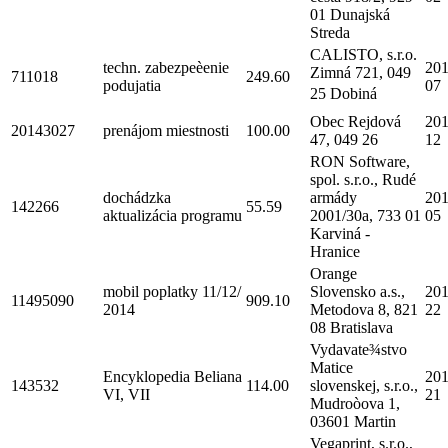
01 Dunajská
Streda
CALISTO, s.r.o.
techn. zabezpeèenie
201
Zimná 721, 049
711018
249.60
podujatia
07
25 Dobiná
Obec Rejdová
201
20143027
prenájom miestnosti
100.00
47, 049 26
12
RON Software,
spol. s.r.o., Rudé
dochádzka
armády
201
142266
55.59
aktualizácia programu
2001/30a, 733 01
05
Karviná -
Hranice
Orange
mobil poplatky 11/12/
Slovensko a.s.,
201
11495090
909.10
2014
Metodova 8, 821
22
08 Bratislava
Vydavate¾stvo
Matice
Encyklopedia Beliana
201
143532
114.00
slovenskej, s.r.o.,
VI, VII
21
Mudroòova 1,
03601 Martin
Vegaprint, s.r.o.,