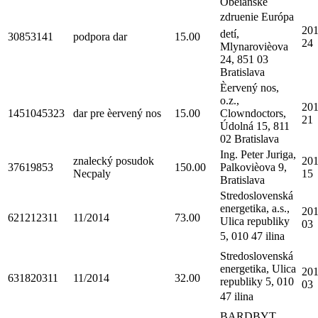
Obèianske
zdruenie Európa
201
detí,
30853141
podpora dar
15.00
24
Mlynarovièova
24, 851 03
Bratislava
Èervený nos,
o.z.,
201
1451045323
dar pre èervený nos
15.00
Clowndoctors,
21
Údolná 15, 811
02 Bratislava
Ing. Peter Juriga,
znalecký posudok
201
37619853
150.00
Palkovièova 9,
Necpaly
15
Bratislava
Stredoslovenská
energetika, a.s.,
201
621212311
11/2014
73.00
Ulica republiky
03
5, 010 47 ilina
Stredoslovenská
energetika, Ulica
201
631820311
11/2014
32.00
republiky 5, 010
03
47 ilina
BARDBYT,