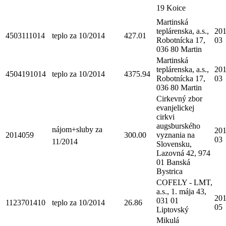
19 Koice
Martinská
teplárenska, a.s.,
201
4503111014
teplo za 10/2014
427.01
Robotnícka 17,
03
036 80 Martin
Martinská
teplárenska, a.s.,
201
4504191014
teplo za 10/2014
4375.94
Robotnícka 17,
03
036 80 Martin
Cirkevný zbor
evanjelickej
cirkvi
augsburského
nájom+sluby za
201
2014059
300.00
vyznania na
03
11/2014
Slovensku,
Lazovná 42, 974
01 Banská
Bystrica
COFELY - LMT,
a.s., 1. mája 43,
201
031 01
1123701410
teplo za 10/2014
26.86
05
Liptovský
Mikulá