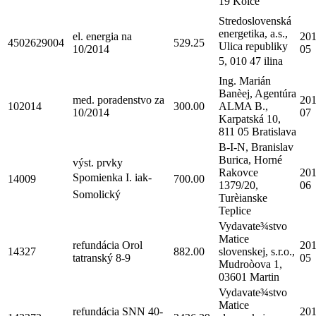
19 Koice
Stredoslovenská
energetika, a.s.,
el. energia na
201
4502629004
529.25
Ulica republiky
10/2014
05
5, 010 47 ilina
Ing. Marián
Banèej, Agentúra
med. poradenstvo za
201
102014
300.00
ALMA B.,
10/2014
07
Karpatská 10,
811 05 Bratislava
B-I-N, Branislav
Burica, Horné
výst. prvky
Rakovce
201
Spomienka I. iak-
14009
700.00
1379/20,
06
Somolický
Turèianske
Teplice
Vydavate¾stvo
Matice
refundácia Orol
201
14327
882.00
slovenskej, s.r.o.,
tatranský 8-9
05
Mudroòova 1,
03601 Martin
Vydavate¾stvo
Matice
refundácia SNN 40-
201