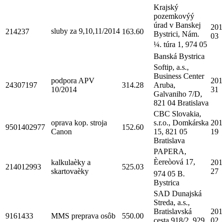
Krajský
pozemkovýý
úrad v Banskej
201
sluby za 9,10,11/2014
214237
163.60
Bystrici, Nám.
03
¼. túra 1, 974 05
Banská Bystrica
Softip, a.s.,
Business Center
podpora APV
201
24307197
314.28
Aruba,
10/2014
31
Galvaniho 7/D,
821 04 Bratislava
CBC Slovakia,
oprava kop. stroja
s.r.o., Domkárska
201
9501402977
152.60
Canon
15, 821 05
19
Bratislava
PAPERA,
Èereòová 17,
kalkulaèky a
201
214012993
525.03
skartovaèky
27
974 05 B.
Bystrica
SAD Dunajská
Streda, a.s.,
Bratislavská
201
9161433
MMS preprava osôb
550.00
cesta 918/2, 929
02