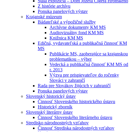
Stála expozícia – Dom Jozefa Cígera Hronského
Z histórie archívu
Ponuka panelových výstav
Krajanské múzeum
Bádateľské a výpožičné služby
Archívne dokumenty KM MS
Audiovizuálny fond KM MS
Knižnica KM MS
Edičná, vydavateľská a publikačná činnosť KM
MS
Publikácie MS, zaoberajúce sa krajanskou
problematikou – výber
Vedecká a publikačná činnosť KM MS od
r. 2013
Výzva pre prispievateľov do ročenky
Slováci v zahraničí
Rada pre Slovákov žijúcich v zahraničí
Ponuka panelových výstav
Slovenský historický ústav
Činnosť Slovenského historického ústavu
Historický zborník
Slovenský literárny ústav
Činnosť Slovenského literárneho ústavu
Stredisko národnostných vzťahov
Činnosť Strediska národostných vzťahov