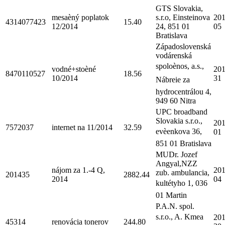
GTS Slovakia,
mesaèný poplatok
s.r.o, Einsteinova
201
4314077423
15.40
12/2014
24, 851 01
05
Bratislava
Západoslovenská
vodárenská
spoloènos, a.s.,
vodné+stoèné
201
8470110527
18.56
10/2014
31
Nábreie za
hydrocentrálou 4,
949 60 Nitra
UPC broadband
Slovakia s.r.o.,
201
7572037
internet na 11/2014
32.59
evèenkova 36,
01
851 01 Bratislava
MUDr. Jozef
Angyal,NZZ
nájom za 1.-4 Q,
201
zub. ambulancia,
201435
2882.44
2014
04
kultétyho 1, 036
01 Martin
P.A.N. spol.
s.r.o., A. Kmea
201
45314
renovácia tonerov
244.80