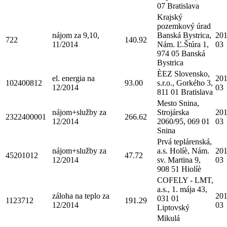
07 Bratislava
Krajský
pozemkový úrad
nájom za 9,10,
Banská Bystrica,
201
722
140.92
11/2014
Nám. Ľ.Štúra 1,
03
974 05 Banská
Bystrica
ÈEZ Slovensko,
el. energia na
201
102400812
93.00
s.r.o., Gorkého 3,
12/2014
03
811 01 Bratislava
Mesto Snina,
nájom+služby za
Strojárska
201
2322400001
266.62
12/2014
2060/95, 069 01
03
Snina
Prvá teplárenská,
nájom+služby za
a.s. Holíè, Nám.
201
45201012
47.72
12/2014
sv. Martina 9,
03
908 51 Hiolíè
COFELY - LMT,
a.s., 1. mája 43,
záloha na teplo za
201
031 01
1123712
191.29
12/2014
03
Liptovský
Mikulá