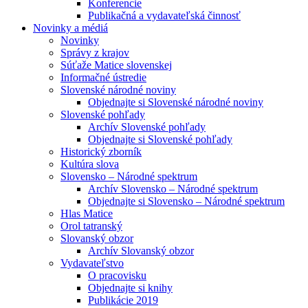
Konferencie
Publikačná a vydavateľská činnosť
Novinky a médiá
Novinky
Správy z krajov
Súťaže Matice slovenskej
Informačné ústredie
Slovenské národné noviny
Objednajte si Slovenské národné noviny
Slovenské pohľady
Archív Slovenské pohľady
Objednajte si Slovenské pohľady
Historický zborník
Kultúra slova
Slovensko – Národné spektrum
Archív Slovensko – Národné spektrum
Objednajte si Slovensko – Národné spektrum
Hlas Matice
Orol tatranský
Slovanský obzor
Archív Slovanský obzor
Vydavateľstvo
O pracovisku
Objednajte si knihy
Publikácie 2019