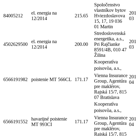
Spoločenstvo
vlastníkov bytov
el. energia na
201
84005212
215.65
Hviezdoslavova
12/2014
03
15, 17, 19 036
01 Martin
Stredoslovenská
energetika, a.s.,
el. energia na
201
4502629500
200.00
Pri Rajčianke
12/2014
03
8591/4B, 010 47
Žilina
Kooperatíva
poisovòa, a.s.,
Vienna Insurance
201
6566191982
poistenie MT 566CL
171.17
Group, Agentúra
04
pre maklérov,
Rajská 15/7, 815
07 Bratislava
Kooperatíva
poisovòa, a.s.,
Vienna Insurance
havarijné poistenie
201
6566191552
171.17
Group, Agentúra
MT 993CI
04
pre maklérov,
Rajská 15/7, 815