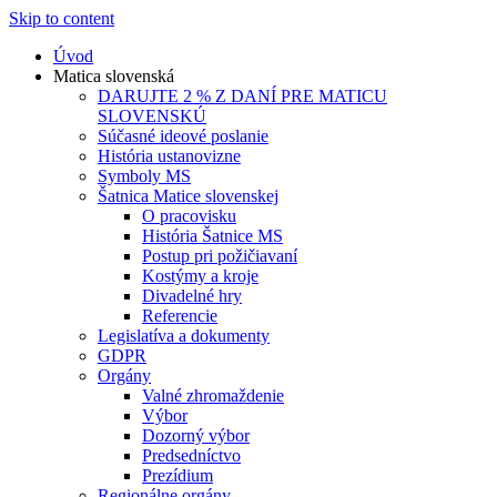
Skip to content
Úvod
Matica slovenská
DARUJTE 2 % Z DANÍ PRE MATICU
SLOVENSKÚ
Súčasné ideové poslanie
História ustanovizne
Symboly MS
Šatnica Matice slovenskej
O pracovisku
História Šatnice MS
Postup pri požičiavaní
Kostýmy a kroje
Divadelné hry
Referencie
Legislatíva a dokumenty
GDPR
Orgány
Valné zhromaždenie
Výbor
Dozorný výbor
Predsedníctvo
Prezídium
Regionálne orgány