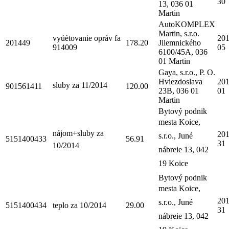
30
13, 036 01
Martin
AutoKOMPLEX
Martin, s.r.o.
vyúètovanie opráv fa
201
201449
178.20
Jilemnického
914009
05
6100/45A, 036
01 Martin
Gaya, s.r.o., P. O.
Hviezdoslava
201
sluby za 11/2014
901561411
120.00
23B, 036 01
01
Martin
Bytový podnik
mesta Koice,
nájom+sluby za
201
s.r.o., Juné
5151400433
56.91
31
10/2014
nábreie 13, 042
19 Koice
Bytový podnik
mesta Koice,
201
s.r.o., Juné
5151400434
teplo za 10/2014
29.00
31
nábreie 13, 042