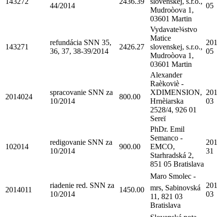
143272
2436.39
slovenskej, s.r.o.,
44/2014
05
Mudroòova 1,
03601 Martin
Vydavate¾stvo
Matice
refundácia SNN 35,
201
143271
2426.27
slovenskej, s.r.o.,
36, 37, 38-39/2014
05
Mudroòova 1,
03601 Martin
Alexander
Raèkoviè -
spracovanie SNN za
XDIMENSION,
201
2014024
800.00
10/2014
Hrnèiarska
03
2528/4, 926 01
Sereï
PhDr. Emil
Semanco -
redigovanie SNN za
201
102014
900.00
EMCO,
10/2014
31
Starhradská 2,
851 05 Bratislava
Maro Smolec -
riadenie red. SNN za
201
mrs, Sabinovská
2014011
1450.00
10/2014
03
11, 821 03
Bratislava