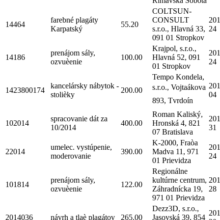
Rimavská Sobota
COLTSUN-
farebné plagáty
CONSULT
201
14464
55.20
Karpatský
s.r.o., Hlavná 33,
24
091 01 Stropkov
Krajpol, s.r.o.,
prenájom sály,
201
14186
100.00
Hlavná 52, 091
ozvuèenie
24
01 Stropkov
Tempo Kondela,
kancelársky nábytok -
201
s.r.o., Vojtaákova
1423800174
200.00
stolièky
04
893, Tvrdoín
Roman Kaliský,
spracovanie dát za
201
102014
400.00
Hronská 4, 821
10/2014
31
07 Bratislava
K-2000, Fraòa
umelec. vystúpenie,
201
22014
390.00
Madva 11, 971
moderovanie
24
01 Prievidza
Regionálne
prenájom sály,
kultúrne centrum,
201
101814
122.00
ozvuèenie
Záhradnícka 19,
28
971 01 Prievidza
Dezz3D, s.r.o.,
201
2014036
návrh a tlaè plagátov
265.00
Jasovská 39, 854