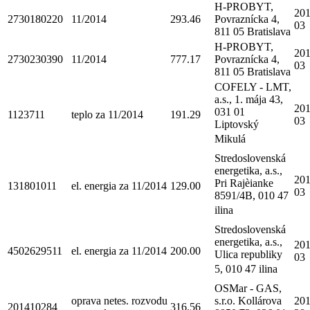
H-PROBYT,
201
2730180220
11/2014
293.46
Povraznícka 4,
03
811 05 Bratislava
H-PROBYT,
201
2730230390
11/2014
777.17
Povraznícka 4,
03
811 05 Bratislava
COFELY - LMT,
a.s., 1. mája 43,
201
031 01
1123711
teplo za 11/2014
191.29
03
Liptovský
Mikulá
Stredoslovenská
energetika, a.s.,
201
Pri Rajèianke
131801011
el. energia za 11/2014
129.00
03
8591/4B, 010 47
ilina
Stredoslovenská
energetika, a.s.,
201
4502629511
el. energia za 11/2014
200.00
Ulica republiky
03
5, 010 47 ilina
OSMar - GAS,
oprava netes. rozvodu
s.r.o. Kollárova
201
201410284
316.56