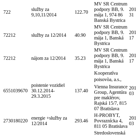
MV SR Centrum
služby za
podpory BB, 9.
201
722
122.70
9,10,11/2014
mája 1, 974 86
31
Banská Bystrica
MV SR Centrum
podpory BB, 9.
201
72212
služby za 12/2014
40.90
mája 1, Banská
17
Bystrica
MV SR Centrum
podpory BB, 9.
201
72212
nájom za 12/2014
35.23
mája 1, Banská
17
Bystrica
Kooperatíva
poisovòa, a.s.,
poistenie vozidiel
Vienna Insurance
201
6551039670
30.12.2014-
137.40
Group, Agentúra
03
29.3.2015
pre maklérov,
Rajská 15/7, 815
07 Bratislava
H-PROBYT,
energie +služby za
201
2730180220
293.46
Povraznícka 4,
12/2014
03
811 05 Bratislava
Stredoslovenská