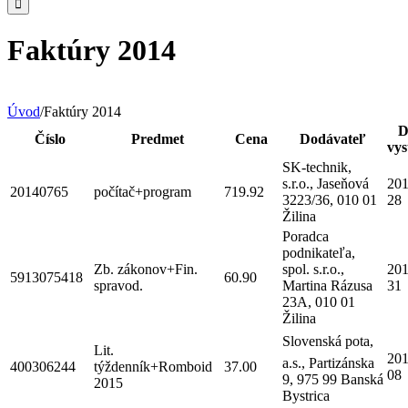
Faktúry 2014
Úvod
/
Faktúry 2014
D
Číslo
Predmet
Cena
Dodávateľ
vys
SK-technik,
s.r.o., Jaseňová
201
20140765
počítač+program
719.92
3223/36, 010 01
28
Žilina
Poradca
podnikateľa,
Zb. zákonov+Fin.
spol. s.r.o.,
201
5913075418
60.90
spravod.
Martina Rázusa
31
23A, 010 01
Žilina
Slovenská pota,
Lit.
201
a.s., Partizánska
400306244
týždenník+Romboid
37.00
08
9, 975 99 Banská
2015
Bystrica