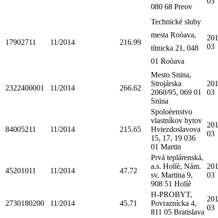
03
080 68 Preov
Technické sluby
mesta Roòava,
201
17902711
11/2014
216.99
03
títnicka 21, 048
01 Roòava
Mesto Snina,
Strojárska
201
2322400001
11/2014
266.62
2060/95, 069 01
03
Snina
Spoloèenstvo
vlastníkov bytov
201
84005211
11/2014
215.65
Hviezdoslavova
03
15, 17, 19 036
01 Martin
Prvá teplárenská,
a.s. Holíè, Nám.
201
45201011
11/2014
47.72
sv. Martina 9,
03
908 51 Holíè
H-PROBYT,
201
2730180200
11/2014
45.71
Povraznícka 4,
03
811 05 Bratislava