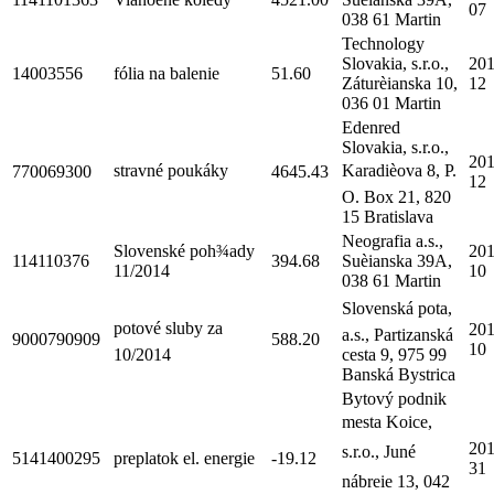
07
038 61 Martin
Technology
Slovakia, s.r.o.,
201
14003556
fólia na balenie
51.60
Záturèianska 10,
12
036 01 Martin
Edenred
Slovakia, s.r.o.,
201
stravné poukáky
Karadièova 8, P.
770069300
4645.43
12
O. Box 21, 820
15 Bratislava
Neografia a.s.,
Slovenské poh¾ady
201
114110376
394.68
Suèianska 39A,
11/2014
10
038 61 Martin
Slovenská pota,
potové sluby za
201
a.s., Partizanská
9000790909
588.20
10
10/2014
cesta 9, 975 99
Banská Bystrica
Bytový podnik
mesta Koice,
201
s.r.o., Juné
5141400295
preplatok el. energie
-19.12
31
nábreie 13, 042