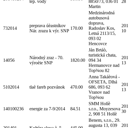
tep. vody
8850/73, 036 01
28
Martin
Medzinárodná
autobusová
doprava,
preprava úèastníkov
201
732014
170.00
Radoslav Kos,
Nár. zrazu k výr. SNP
10
Letná 2113/15,
093 02
Hencovce
Ján Brtáò,
turistická chata,
Národný zraz - 70.
201
14056
1820.00
094 34
výroèie SNP
13
Hermanovce nad
Top¾ou 82
Anna Takáèová -
OFSETA, Dlhá
201
5102014
tlaè fareb pozvánok
470.00
686, 093 62
13
Vranov nad
Top¾ou
SMM Holíè
201
140100236
energie za 7-9/2014
84.51
s.r.o., Moyzesova
30
2, 908 51 Holíè
Benem, s.r.o., 29.
augusta 13, 039
201
201401
Kultúra slova è. 5
445.00