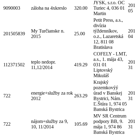
JYSK, s.r.o. OC
201
9090003
záloha na 4xkreslo
320.00
Turiec 4, 036 01
05
Martin
Petit Press, a.s.,
divízia
My Turčianske n.
týždenníkov,
201
201505839
25.00
2015
o.z., Lazaretská
04
12, 811 08
Bratislava
COFELY - LMT,
a.s., 1. mája 43,
teplo nedopr.
201
112371502
419.29
031 01
11,12/2014
31
Liptovský
Mikuláš
Krajský
pozemkovýý
energie+služby za rok
úrad v Banskej
201
722
263.29
2012
Bystrici, Nám.
31
Ľ.Štúra 1, 974 05
Banská Bystrica
MV SR Centrum
nájom+služby za 9,
podpory BB, 9.
201
722
105.69
10, 11/2014
mája 1, 974 86
31
Banská Bystrica