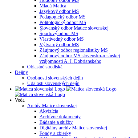
Hudobný odbor MS
Mladá Matica
Jazykový odbor MS
Pedagogický odbor MS
Politologický odbor MS
Slovanský odbor Matice slovenskej
Športový odbor MS
Vlastivedný odbor MS
Výtvarný odbor MS
Záujmový odbor regionalistiky MS
Záujmový odbor MS slovensko-rusínskej
vzájomnosti A. I. Dobrianskeho
Oblastné strediská
Dejiny
Osobnosti slovenských dejín
Udalosti slovenských dejín
Veda
Archív Matice slovenskej
Akvizícia
Archívne dokumenty
Bádanie a služby
Digitálny archív Matice slovenskej
Fondy a zbierky