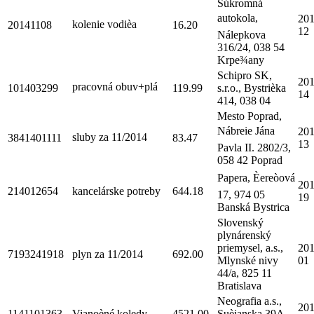
Súkromná
autokola,
201
kolenie vodièa
20141108
16.20
12
Nálepkova
316/24, 038 54
Krpe¾any
Schipro SK,
201
pracovná obuv+plá
101403299
119.99
s.r.o., Bystrièka
14
414, 038 04
Mesto Poprad,
Nábreie Jána
201
sluby za 11/2014
3841401111
83.47
13
Pavla II. 2802/3,
058 42 Poprad
Papera, Èereòová
201
214012654
kancelárske potreby
644.18
17, 974 05
19
Banská Bystrica
Slovenský
plynárenský
priemysel, a.s.,
201
7193241918
plyn za 11/2014
692.00
Mlynské nivy
01
44/a, 825 11
Bratislava
Neografia a.s.,
201
1141101363
Vianoèné koledy
4521.00
Suèianska 39A,