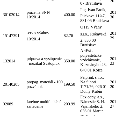
20
07 Bratislava
Ing. Ivan Broík,
práce na SNN
201
30102014
400.00
Plickova 11/47,
10/2014
30
831 06 Bratislava
OTIS Výahy,
servis výahov
201
s.r.o., Roòavská
15147391
82.76
29
10/2014
2, 830 00
Bratislava
ArtEst -
polyestetické
príprava a vystúpenie
201
vzdelávanie,
132014
350.00
- muzikál Svätopluk
23
Kuzmányho 23,
040 01 Koice
Pelprint, s.r.o.,
propag. materiál - 100
Na Sihoti
201
20140205
199.50
pozvánok
1171/76, 026 01
20
Dolný Kubín
Fax copy, a.s.,
farebné multifunkèné
Námestie S. H.
201
92089
209.99
zariadenie
Vajanského 2,
27
036 01 Martin