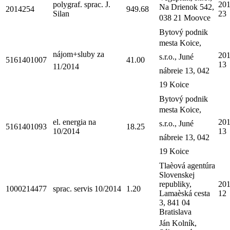
polygraf. sprac. J.
201
Na Drienok 542,
2014254
949.68
Silan
23
038 21 Moovce
Bytový podnik
mesta Koice,
nájom+sluby za
201
s.r.o., Juné
5161401007
41.00
13
11/2014
nábreie 13, 042
19 Koice
Bytový podnik
mesta Koice,
el. energia na
201
s.r.o., Juné
5161401093
18.25
10/2014
13
nábreie 13, 042
19 Koice
Tlaèová agentúra
Slovenskej
republiky,
201
1000214477
sprac. servis 10/2014
1.20
Lamaèská cesta
12
3, 841 04
Bratislava
Ján Kolník,