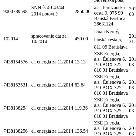
Slovenská pota,
SNN è. 40-43/44
a.s., Partizanská
201
9000789598
2850.06
cesta 9, 975 99
2014 potovné
03
Banská Bystrica
36631124
Duan Kerný,
spracovanie dát za
201
102014
450.00
ilinská cesta 5,
10/2014
31
811 05 Bratislava
ZSE Energia,
a.s., Èulenova 6,
201
7438154576
el. energia za 11/2014
13.13
P.O.BOX 325,
03
810 01 Bratislava
ZSE Energia,
a.s., Èulenova 6,
201
7438153531
el. energia za 11/2014
63.64
P.O.BOX 325,
03
810 01 Bratislava
ZSE Energia,
a.s., Èulenova 6,
201
7438138254
el. energia za 11/2014
119.36
P.O.BOX 325,
03
810 01 Bratislava
ZSE Energia,
a.s., Èulenova 6,
201
7438138256
el. energia za 11/2014
136.54
P.O.BOX 325,
03