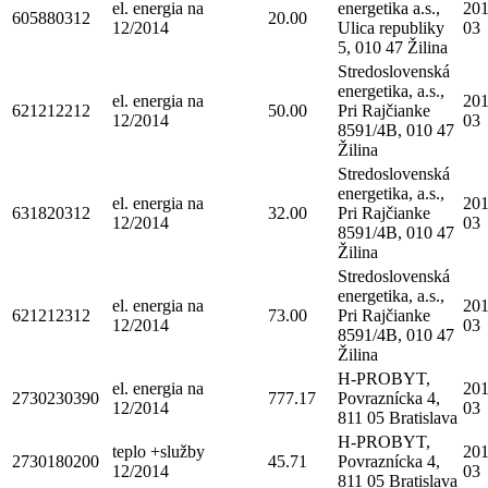
el. energia na
energetika a.s.,
201
605880312
20.00
12/2014
Ulica republiky
03
5, 010 47 Žilina
Stredoslovenská
energetika, a.s.,
el. energia na
201
621212212
50.00
Pri Rajčianke
12/2014
03
8591/4B, 010 47
Žilina
Stredoslovenská
energetika, a.s.,
el. energia na
201
631820312
32.00
Pri Rajčianke
12/2014
03
8591/4B, 010 47
Žilina
Stredoslovenská
energetika, a.s.,
el. energia na
201
621212312
73.00
Pri Rajčianke
12/2014
03
8591/4B, 010 47
Žilina
H-PROBYT,
el. energia na
201
2730230390
777.17
Povraznícka 4,
12/2014
03
811 05 Bratislava
H-PROBYT,
teplo +služby
201
2730180200
45.71
Povraznícka 4,
12/2014
03
811 05 Bratislava