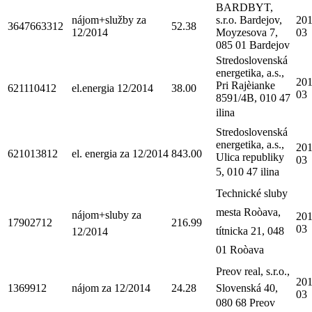
BARDBYT,
nájom+služby za
s.r.o. Bardejov,
201
3647663312
52.38
12/2014
Moyzesova 7,
03
085 01 Bardejov
Stredoslovenská
energetika, a.s.,
201
Pri Rajèianke
621110412
el.energia 12/2014
38.00
03
8591/4B, 010 47
ilina
Stredoslovenská
energetika, a.s.,
201
621013812
el. energia za 12/2014
843.00
Ulica republiky
03
5, 010 47 ilina
Technické sluby
mesta Roòava,
nájom+sluby za
201
17902712
216.99
03
títnicka 21, 048
12/2014
01 Roòava
Preov real, s.r.o.,
201
1369912
nájom za 12/2014
24.28
Slovenská 40,
03
080 68 Preov