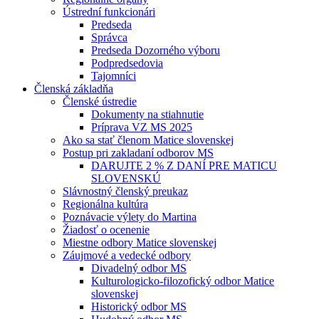
Ústrední funkcionári
Predseda
Správca
Predseda Dozorného výboru
Podpredsedovia
Tajomníci
Členská základňa
Členské ústredie
Dokumenty na stiahnutie
Príprava VZ MS 2025
Ako sa stať členom Matice slovenskej
Postup pri zakladaní odborov MS
DARUJTE 2 % Z DANÍ PRE MATICU
SLOVENSKÚ
Slávnostný členský preukaz
Regionálna kultúra
Poznávacie výlety do Martina
Žiadosť o ocenenie
Miestne odbory Matice slovenskej
Záujmové a vedecké odbory
Divadelný odbor MS
Kulturologicko-filozofický odbor Matice
slovenskej
Historický odbor MS