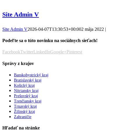
Site Admin V
Site Admin V
2026-04-07T13:30:53+00:00
2 mája 2022
|
Podeľte sa o túto novinku na sociálnych sieťach!
Facebook
Twitter
LinkedIn
Google+
Pinterest
Správy z krajov
Banskobystrický kraj
Bratislavský kraj
Košický kraj
Nitriansky kraj
Prešovský kraj
Trenčiansky kraj
Trnavský kraj
Žilinský kraj
Zahraničie
Hľadať na stránke