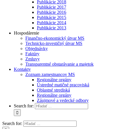
Publikácie 2018
Publikácie 2017
Publikácie 2016
Publikácie 2015
Publikácie 2014
Publikácie 2013
Hospodárenie
Finančno-ekonomický útvar MS
Technicko-investičný útvar MS
Objednávky
Faktúry
Zmluvy
Transparentné obstarávanie a majetok
Kontakty
Zoznam zamestnancov MS
Regionálne orgány
Ústredné matičné pracoviská
Oblastné strediská
Regionálne orgány
Záujmové a vedecké odbory
Search for:
Search for: