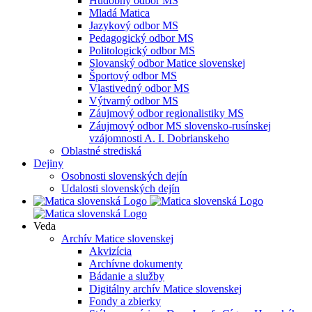
Hudobný odbor MS
Mladá Matica
Jazykový odbor MS
Pedagogický odbor MS
Politologický odbor MS
Slovanský odbor Matice slovenskej
Športový odbor MS
Vlastivedný odbor MS
Výtvarný odbor MS
Záujmový odbor regionalistiky MS
Záujmový odbor MS slovensko-rusínskej
vzájomnosti A. I. Dobrianskeho
Oblastné strediská
Dejiny
Osobnosti slovenských dejín
Udalosti slovenských dejín
Veda
Archív Matice slovenskej
Akvizícia
Archívne dokumenty
Bádanie a služby
Digitálny archív Matice slovenskej
Fondy a zbierky