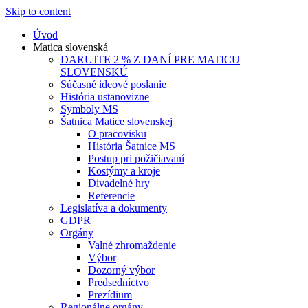
Skip to content
Úvod
Matica slovenská
DARUJTE 2 % Z DANÍ PRE MATICU
SLOVENSKÚ
Súčasné ideové poslanie
História ustanovizne
Symboly MS
Šatnica Matice slovenskej
O pracovisku
História Šatnice MS
Postup pri požičiavaní
Kostýmy a kroje
Divadelné hry
Referencie
Legislatíva a dokumenty
GDPR
Orgány
Valné zhromaždenie
Výbor
Dozorný výbor
Predsedníctvo
Prezídium
Regionálne orgány