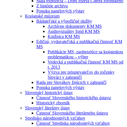
Stála expozícia – Dom Jozefa Cígera Hronského
Z histórie archívu
Ponuka panelových výstav
Krajanské múzeum
Bádateľské a výpožičné služby
Archívne dokumenty KM MS
Audiovizuálny fond KM MS
Knižnica KM MS
Edičná, vydavateľská a publikačná činnosť KM
MS
Publikácie MS, zaoberajúce sa krajanskou
problematikou – výber
Vedecká a publikačná činnosť KM MS od
r. 2013
Výzva pre prispievateľov do ročenky
Slováci v zahraničí
Rada pre Slovákov žijúcich v zahraničí
Ponuka panelových výstav
Slovenský historický ústav
Činnosť Slovenského historického ústavu
Historický zborník
Slovenský literárny ústav
Činnosť Slovenského literárneho ústavu
Stredisko národnostných vzťahov
Činnosť Strediska národostných vzťahov