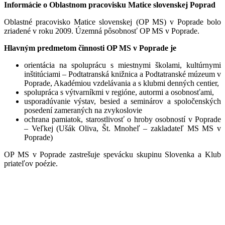
Informácie o Oblastnom pracovisku Matice slovenskej Poprad
Oblastné pracovisko Matice slovenskej (OP MS) v Poprade bolo
zriadené v roku 2009. Územná pôsobnosť OP MS v Poprade.
Hlavným predmetom činnosti OP MS v Poprade je
orientácia na spoluprácu s miestnymi školami, kultúrnymi
inštitúciami – Podtatranská knižnica a Podtatranské múzeum v
Poprade, Akadémiou vzdelávania a s klubmi denných centier,
spolupráca s výtvarníkmi v regióne, autormi a osobnosťami,
usporadúvanie výstav, besied a seminárov a spoločenských
posedení zameraných na zvykoslovie
ochrana pamiatok, starostlivosť o hroby osobností v Poprade
– Veľkej (Ušák Oliva, Št. Mnoheľ – zakladateľ MS MS v
Poprade)
OP MS v Poprade zastrešuje spevácku skupinu Slovenka a Klub
priateľov poézie.