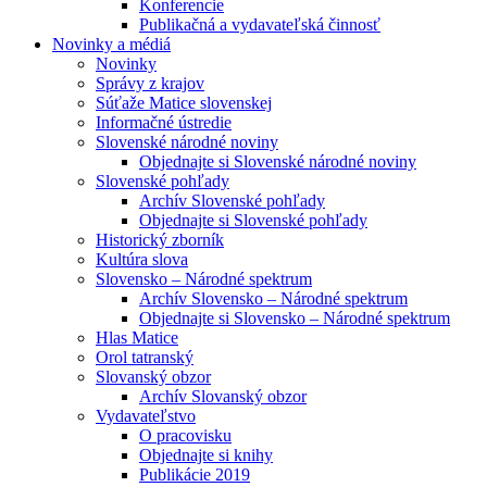
Konferencie
Publikačná a vydavateľská činnosť
Novinky a médiá
Novinky
Správy z krajov
Súťaže Matice slovenskej
Informačné ústredie
Slovenské národné noviny
Objednajte si Slovenské národné noviny
Slovenské pohľady
Archív Slovenské pohľady
Objednajte si Slovenské pohľady
Historický zborník
Kultúra slova
Slovensko – Národné spektrum
Archív Slovensko – Národné spektrum
Objednajte si Slovensko – Národné spektrum
Hlas Matice
Orol tatranský
Slovanský obzor
Archív Slovanský obzor
Vydavateľstvo
O pracovisku
Objednajte si knihy
Publikácie 2019