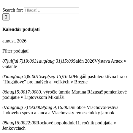
Search for:
Kalendár podujatí
august, 2026
Filter podujatí
07
jul
(jul 7)
19:00
31
aug
(aug 31)
15:00
Salón 2026
Výstava Arttex v
Galante
05
aug
(aug 5)
8:00
15
sep
(sep 15)
16:00
Hugáň pas
Interaktívna hra o
"Hugáňove" pre malých aj veľkých v Brezne
06
aug
15:00
17:00
89. výročie úmrtia Martina Rázusa
Spomienkové
podujatie v Liptovskom Mikuláši
07
aug
(aug 7)
19:00
09
(aug 9)
16:00
Dni obce Vlachovo
Festival
ľudového spevu a tanca a Vlachovský remeselnícky jarmok
08
aug
16:00
22:00
Rockové popoludnie
11. ročník podujatia v
Jenkovciach