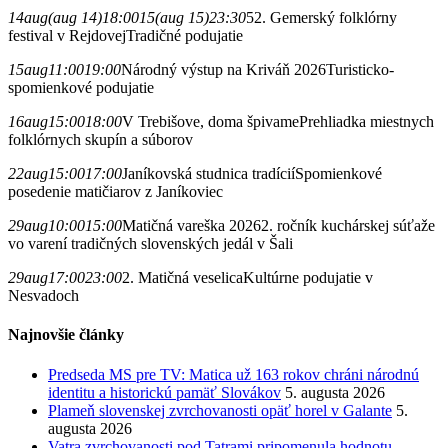
14
aug
(aug 14)
18:00
15
(aug 15)
23:30
52. Gemerský folklórny
festival v Rejdovej
Tradičné podujatie
15
aug
11:00
19:00
Národný výstup na Kriváň 2026
Turisticko-
spomienkové podujatie
16
aug
15:00
18:00
V Trebišove, doma špivame
Prehliadka miestnych
folklórnych skupín a súborov
22
aug
15:00
17:00
Janíkovská studnica tradícií
Spomienkové
posedenie matičiarov z Janíkoviec
29
aug
10:00
15:00
Matičná vareška 2026
2. ročník kuchárskej súťaže
vo varení tradičných slovenských jedál v Šali
29
aug
17:00
23:00
2. Matičná veselica
Kultúrne podujatie v
Nesvadoch
Najnovšie články
Predseda MS pre TV: Matica už 163 rokov chráni národnú
identitu a historickú pamäť Slovákov
5. augusta 2026
Plameň slovenskej zvrchovanosti opäť horel v Galante
5.
augusta 2026
Vatra zvrchovanosti pod Tatrami pripomenula hodnotu