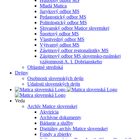
Hudobný odbor MS
Mladá Matica
Jazykový odbor MS
Pedagogický odbor MS
Politologický odbor MS
Slovanský odbor Matice slovenskej
Športový odbor MS
Vlastivedný odbor MS
Výtvarný odbor MS
Záujmový odbor regionalistiky MS
Záujmový odbor MS slovensko-rusínskej
vzájomnosti A. I. Dobrianskeho
Oblastné strediská
Dejiny
Osobnosti slovenských dejín
Udalosti slovenských dejín
Veda
Archív Matice slovenskej
Akvizícia
Archívne dokumenty
Bádanie a služby
Digitálny archív Matice slovenskej
Fondy a zbierky