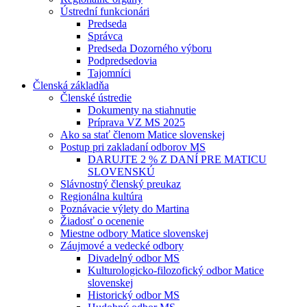
Ústrední funkcionári
Predseda
Správca
Predseda Dozorného výboru
Podpredsedovia
Tajomníci
Členská základňa
Členské ústredie
Dokumenty na stiahnutie
Príprava VZ MS 2025
Ako sa stať členom Matice slovenskej
Postup pri zakladaní odborov MS
DARUJTE 2 % Z DANÍ PRE MATICU
SLOVENSKÚ
Slávnostný členský preukaz
Regionálna kultúra
Poznávacie výlety do Martina
Žiadosť o ocenenie
Miestne odbory Matice slovenskej
Záujmové a vedecké odbory
Divadelný odbor MS
Kulturologicko-filozofický odbor Matice
slovenskej
Historický odbor MS