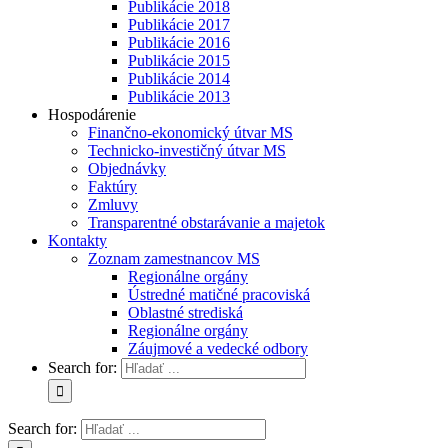
Publikácie 2018
Publikácie 2017
Publikácie 2016
Publikácie 2015
Publikácie 2014
Publikácie 2013
Hospodárenie
Finančno-ekonomický útvar MS
Technicko-investičný útvar MS
Objednávky
Faktúry
Zmluvy
Transparentné obstarávanie a majetok
Kontakty
Zoznam zamestnancov MS
Regionálne orgány
Ústredné matičné pracoviská
Oblastné strediská
Regionálne orgány
Záujmové a vedecké odbory
Search for:
Search for: