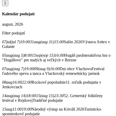
Kalendár podujatí
august, 2026
Filter podujatí
07
jul
(jul 7)
19:00
31
aug
(aug 31)
15:00
Salón 2026
Výstava Arttex v
Galante
05
aug
(aug 5)
8:00
15
sep
(sep 15)
16:00
Hugáň pas
Interaktívna hra o
"Hugáňove" pre malých aj veľkých v Brezne
07
aug
(aug 7)
19:00
09
(aug 9)
16:00
Dni obce Vlachovo
Festival
ľudového spevu a tanca a Vlachovský remeselnícky jarmok
08
aug
16:00
22:00
Rockové popoludnie
11. ročník podujatia v
Jenkovciach
14
aug
(aug 14)
18:00
15
(aug 15)
23:30
52. Gemerský folklórny
festival v Rejdovej
Tradičné podujatie
15
aug
11:00
19:00
Národný výstup na Kriváň 2026
Turisticko-
spomienkové podujatie