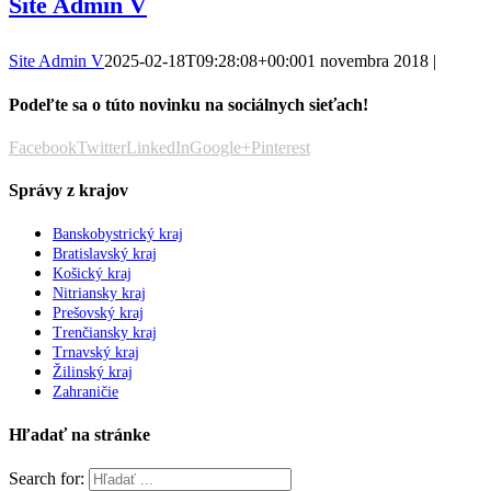
Site Admin V
Site Admin V
2025-02-18T09:28:08+00:00
1 novembra 2018
|
Podeľte sa o túto novinku na sociálnych sieťach!
Facebook
Twitter
LinkedIn
Google+
Pinterest
Správy z krajov
Banskobystrický kraj
Bratislavský kraj
Košický kraj
Nitriansky kraj
Prešovský kraj
Trenčiansky kraj
Trnavský kraj
Žilinský kraj
Zahraničie
Hľadať na stránke
Search for: