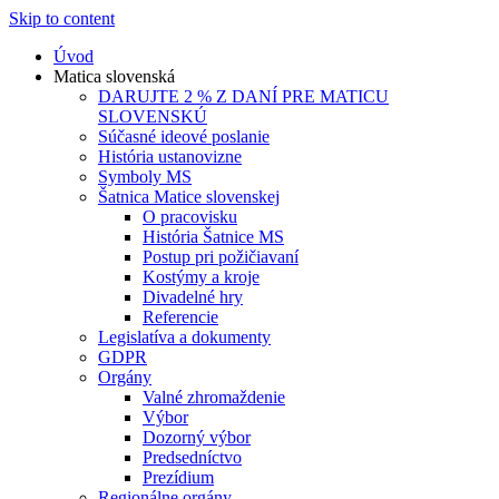
Skip to content
Úvod
Matica slovenská
DARUJTE 2 % Z DANÍ PRE MATICU
SLOVENSKÚ
Súčasné ideové poslanie
História ustanovizne
Symboly MS
Šatnica Matice slovenskej
O pracovisku
História Šatnice MS
Postup pri požičiavaní
Kostýmy a kroje
Divadelné hry
Referencie
Legislatíva a dokumenty
GDPR
Orgány
Valné zhromaždenie
Výbor
Dozorný výbor
Predsedníctvo
Prezídium
Regionálne orgány