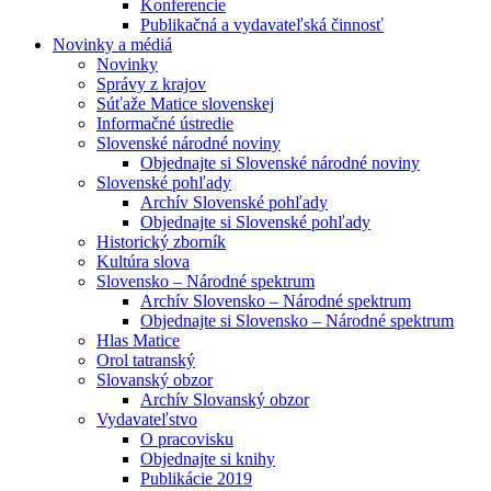
Konferencie
Publikačná a vydavateľská činnosť
Novinky a médiá
Novinky
Správy z krajov
Súťaže Matice slovenskej
Informačné ústredie
Slovenské národné noviny
Objednajte si Slovenské národné noviny
Slovenské pohľady
Archív Slovenské pohľady
Objednajte si Slovenské pohľady
Historický zborník
Kultúra slova
Slovensko – Národné spektrum
Archív Slovensko – Národné spektrum
Objednajte si Slovensko – Národné spektrum
Hlas Matice
Orol tatranský
Slovanský obzor
Archív Slovanský obzor
Vydavateľstvo
O pracovisku
Objednajte si knihy
Publikácie 2019