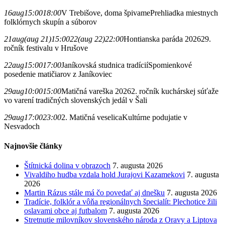
16
aug
15:00
18:00
V Trebišove, doma špivame
Prehliadka miestnych
folklórnych skupín a súborov
21
aug
(aug 21)
15:00
22
(aug 22)
22:00
Hontianska paráda 2026
29.
ročník festivalu v Hrušove
22
aug
15:00
17:00
Janíkovská studnica tradícií
Spomienkové
posedenie matičiarov z Janíkoviec
29
aug
10:00
15:00
Matičná vareška 2026
2. ročník kuchárskej súťaže
vo varení tradičných slovenských jedál v Šali
29
aug
17:00
23:00
2. Matičná veselica
Kultúrne podujatie v
Nesvadoch
Najnovšie články
Štítnická dolina v obrazoch
7. augusta 2026
Vivaldiho hudba vzdala hold Jurajovi Kazamekovi
7. augusta
2026
Martin Rázus stále má čo povedať aj dnešku
7. augusta 2026
Tradície, folklór a vôňa regionálnych špecialít: Plechotice žili
oslavami obce aj futbalom
7. augusta 2026
Stretnutie milovníkov slovenského národa z Oravy a Liptova