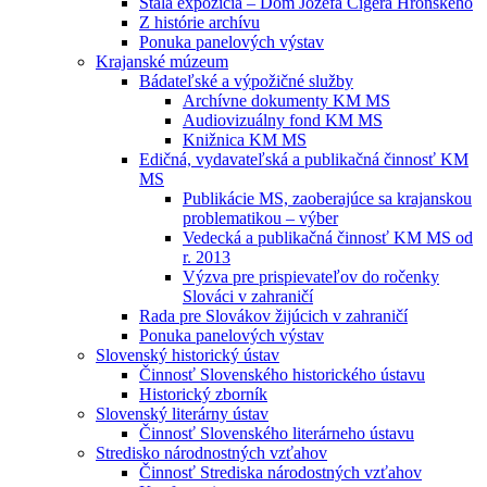
Stála expozícia – Dom Jozefa Cígera Hronského
Z histórie archívu
Ponuka panelových výstav
Krajanské múzeum
Bádateľské a výpožičné služby
Archívne dokumenty KM MS
Audiovizuálny fond KM MS
Knižnica KM MS
Edičná, vydavateľská a publikačná činnosť KM
MS
Publikácie MS, zaoberajúce sa krajanskou
problematikou – výber
Vedecká a publikačná činnosť KM MS od
r. 2013
Výzva pre prispievateľov do ročenky
Slováci v zahraničí
Rada pre Slovákov žijúcich v zahraničí
Ponuka panelových výstav
Slovenský historický ústav
Činnosť Slovenského historického ústavu
Historický zborník
Slovenský literárny ústav
Činnosť Slovenského literárneho ústavu
Stredisko národnostných vzťahov
Činnosť Strediska národostných vzťahov