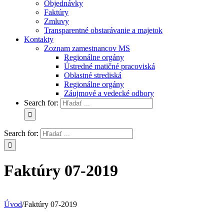
Objednávky
Faktúry
Zmluvy
Transparentné obstarávanie a majetok
Kontakty
Zoznam zamestnancov MS
Regionálne orgány
Ústredné matičné pracoviská
Oblastné strediská
Regionálne orgány
Záujmové a vedecké odbory
Search for:
Search for:
Faktúry 07-2019
Úvod
/
Faktúry 07-2019