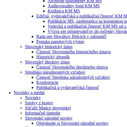
Archívne dokumenty KM MS
Audiovizuálny fond KM MS
Knižnica KM MS
Edičná, vydavateľská a publikačná činnosť KM 
Publikácie MS, zaoberajúce sa krajanskou p
Vedecká a publikačná činnosť KM MS od r.
Výzva pre prispievateľov do ročenky Slovác
Rada pre Slovákov žijúcich v zahraničí
Ponuka panelových výstav
Slovenský historický ústav
Činnosť Slovenského historického ústavu
Historický zborník
Slovenský literárny ústav
Činnosť Slovenského literárneho ústavu
Stredisko národnostných vzťahov
Činnosť Strediska národostných vzťahov
Konferencie
Publikačná a vydavateľská činnosť
Novinky a médiá
Novinky
Správy z krajov
Súťaže Matice slovenskej
Informačné ústredie
Slovenské národné noviny
Objednajte si Slovenské národné noviny