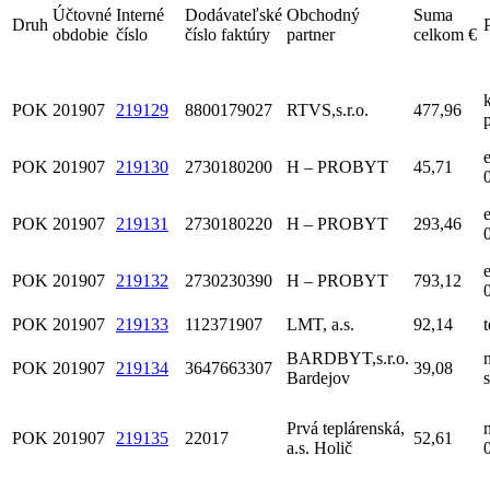
Účtovné
Interné
Dodávateľské
Obchodný
Suma
Druh
obdobie
číslo
číslo faktúry
partner
celkom €
POK
201907
219129
8800179027
RTVS,s.r.o.
477,96
POK
201907
219130
2730180200
H – PROBYT
45,71
POK
201907
219131
2730180220
H – PROBYT
293,46
POK
201907
219132
2730230390
H – PROBYT
793,12
POK
201907
219133
112371907
LMT, a.s.
92,14
BARDBYT,s.r.o.
POK
201907
219134
3647663307
39,08
Bardejov
Prvá teplárenská,
POK
201907
219135
22017
52,61
a.s. Holič