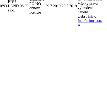
EDU-
Všetky práva
PÚ NO
1693
LAND
96,00
29.7.2019
29.7.2019
vyhradené.
obnova
s.r.o.
Tvorba
licencie
webstránky:
Interfusion s.r.o.
X