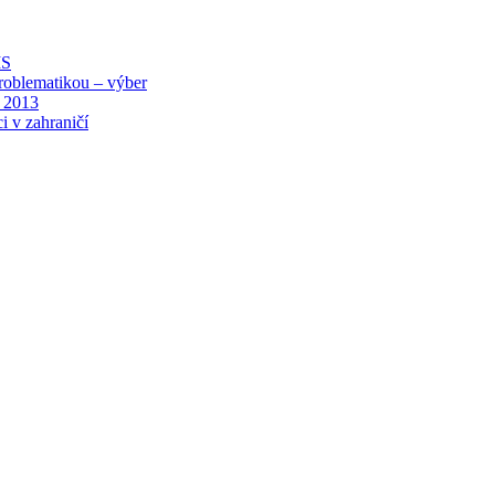
MS
roblematikou – výber
 2013
i v zahraničí