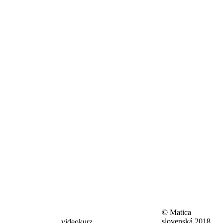
© Matica
slovenská 2018.
videokurz