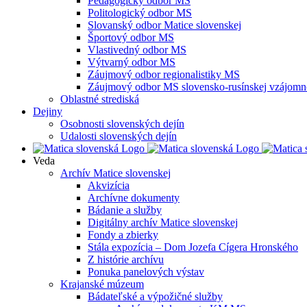
Pedagogický odbor MS
Politologický odbor MS
Slovanský odbor Matice slovenskej
Športový odbor MS
Vlastivedný odbor MS
Výtvarný odbor MS
Záujmový odbor regionalistiky MS
Záujmový odbor MS slovensko-rusínskej vzájomno
Oblastné strediská
Dejiny
Osobnosti slovenských dejín
Udalosti slovenských dejín
Veda
Archív Matice slovenskej
Akvizícia
Archívne dokumenty
Bádanie a služby
Digitálny archív Matice slovenskej
Fondy a zbierky
Stála expozícia – Dom Jozefa Cígera Hronského
Z histórie archívu
Ponuka panelových výstav
Krajanské múzeum
Bádateľské a výpožičné služby