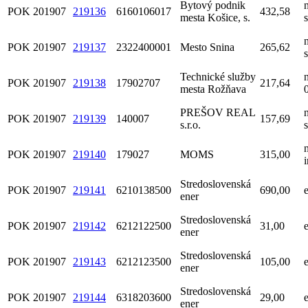
Bytový podnik
POK
201907
219136
6160106017
432,58
mesta Košice, s.
POK
201907
219137
2322400001
Mesto Snina
265,62
Technické služby
POK
201907
219138
17902707
217,64
mesta Rožňava
PREŠOV REAL
POK
201907
219139
140007
157,69
s.r.o.
POK
201907
219140
179027
MOMS
315,00
Stredoslovenská
POK
201907
219141
6210138500
690,00
ener
Stredoslovenská
POK
201907
219142
6212122500
31,00
ener
Stredoslovenská
POK
201907
219143
6212123500
105,00
ener
Stredoslovenská
POK
201907
219144
6318203600
29,00
ener