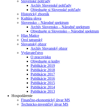
Slovenské pohľady
Archív Slovenské pohľady
Objednajte si Slovenské pohľady
Historický zborník
Kultúra slova
Slovensko – Národné spektrum
Archív Slovensko – Národné spektrum
Objednajte si Slovensko – Národné spektrum
Hlas Matice
Orol tatranský
Slovanský obzor
Archív Slovanský obzor
Vydavateľstvo
O pracovisku
Objednajte si knihy
Publikácie 2019
Publikácie 2018
Publikácie 2017
Publikácie 2016
Publikácie 2015
Publikácie 2014
Publikácie 2013
Hospodárenie
Finančno-ekonomický útvar MS
Technicko-investičný útvar MS