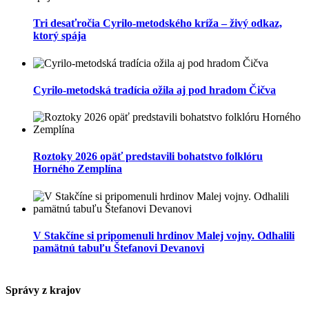
Tri desaťročia Cyrilo-metodského kríža – živý odkaz,
ktorý spája
Cyrilo-metodská tradícia ožila aj pod hradom Čičva
Roztoky 2026 opäť predstavili bohatstvo folklóru
Horného Zemplína
V Stakčíne si pripomenuli hrdinov Malej vojny. Odhalili
pamätnú tabuľu Štefanovi Devanovi
Správy z krajov