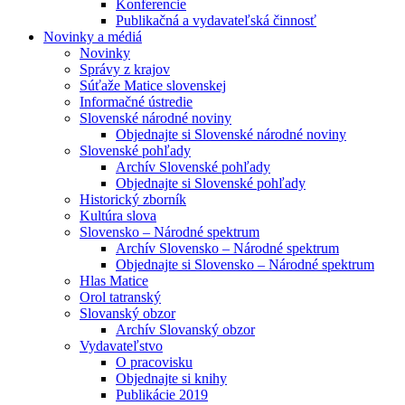
Konferencie
Publikačná a vydavateľská činnosť
Novinky a médiá
Novinky
Správy z krajov
Súťaže Matice slovenskej
Informačné ústredie
Slovenské národné noviny
Objednajte si Slovenské národné noviny
Slovenské pohľady
Archív Slovenské pohľady
Objednajte si Slovenské pohľady
Historický zborník
Kultúra slova
Slovensko – Národné spektrum
Archív Slovensko – Národné spektrum
Objednajte si Slovensko – Národné spektrum
Hlas Matice
Orol tatranský
Slovanský obzor
Archív Slovanský obzor
Vydavateľstvo
O pracovisku
Objednajte si knihy
Publikácie 2019