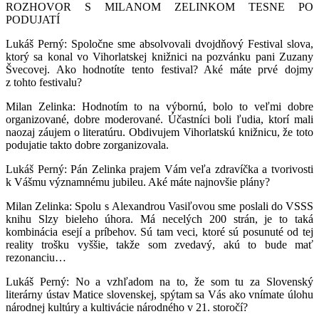
ROZHOVOR S MILANOM ZELINKOM TESNE PO
PODUJATÍ
Lukáš Perný: Spoločne sme absolvovali dvojdňový Festival slova,
ktorý sa konal vo Vihorlatskej knižnici na pozvánku pani Zuzany
Švecovej. Ako hodnotíte tento festival? Aké máte prvé dojmy
z tohto festivalu?
Milan Zelinka: Hodnotím to na výbornú, bolo to veľmi dobre
organizované, dobre moderované. Účastníci boli ľudia, ktorí mali
naozaj záujem o literatúru. Obdivujem Vihorlatskú knižnicu, že toto
podujatie takto dobre zorganizovala.
Lukáš Perný: Pán Zelinka prajem Vám veľa zdravíčka a tvorivosti
k Vášmu významnému jubileu. Aké máte najnovšie plány?
Milan Zelinka: Spolu s Alexandrou Vasiľovou sme poslali do VSSS
knihu Slzy bieleho úhora. Má necelých 200 strán, je to taká
kombinácia esejí a príbehov. Sú tam veci, ktoré sú posunuté od tej
reality trošku vyššie, takže som zvedavý, akú to bude mať
rezonanciu…
Lukáš Perný: No a vzhľadom na to, že som tu za Slovenský
literárny ústav Matice slovenskej, spýtam sa Vás ako vnímate úlohu
národnej kultúry a kultivácie národného v 21. storočí?