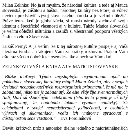
Milan Zelinka: No ja si myslím, že národná kultúra, a teda aj Matica
slovenská, je záštitou a baštou národnej kultúry bez ktorej si vôbec
neviem predstaviť vývoj slovenského národa a je veľmi dôležitá.
Práve teraz, keď je globalizácia, si musia národy zachovať svoju
identitu a špecifické vlastnosti aj v kultúre. Takže Matica slovenská
je veľmi dôležitá inštitúcia a zaslúži si všestrannú podporu všetkých
ľudí na celom Slovensku.
Lukáš Perný: A ja verím, že k tej národnej kultúre prispeje aj Vaša
literárna tvorba a ďakujem Vám za krátky rozhovor. Prajem Vám
ešte raz všetko dobré k tej osemdesiatke a nech sa Vám darí.
ZELINKOVI VYŠLA KNIHA AJ V MATICI SLOVENSKEJ
„Blízke diaľavy! Týmto zmysluplným oxymoronom opäť do
pokladnice slovenskej literatúry vstúpil Milan Zelinka, aby v svojich
desiatich neopakovateľných rozprávaniach pripomenul, že nič nie je
zabudnuté, nikto nie je zabudnutý. Že ešte vždy žije svet normálnych
ľudí, ktorí sú skutočnými celebritami (lebo tento pojem je už taký
sprofanovaný, že nadobúda takmer význam nadávky). Sú
celebritami v svojej nepredstieranej jedinečnosti, v osobných
výhrach aj sklamaniach, vedia ich vnútorne spracovať s
dôstojnosťou sebe vlastnou.“
– Eva Fordinálová
Deväť krátkych próz z autorskej dielne jedného z najoriginálnejších