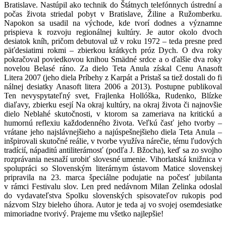
Bratislave. Nastúpil ako technik do Štátnych telefónnych ústrední a
počas života striedal pobyt v Bratislave, Žiline a Ružomberku.
Napokon sa usadil na východe, kde tvorí dodnes a významne
prispieva k rozvoju regionálnej kultúry. Je autor okolo dvoch
desiatok kníh, pričom debutoval už v roku 1972 – teda presne pred
päťdesiatimi rokmi – zbierkou krátkych próz Dych. O dva roky
pokračoval poviedkovou knihou Smädné srdce a o ďalšie dva roky
novelou Belasé ráno. Za dielo Teta Anula získal Cenu Anasoft
Litera 2007 (jeho diela Príbehy z Karpát a Pristaš sa tiež dostali do fi
nálnej desiatky Anasoft litera 2006 a 2013). Postupne publikoval
Ten nevyspytateľný svet, Frajlenka Hollóška, Rudenko, Blízke
diaľavy, zbierku esejí Na okraj kultúry, na okraj života či najnovšie
dielo Neblahé skutočnosti, v ktorom sa zameriava na kritickú a
humornú reflexiu každodenného života. Veľkú časť jeho tvorby –
vrátane jeho najslávnejšieho a najúspešnejšieho diela Teta Anula –
inšpirovali skutočné reálie, v tvorbe využíva nárečie, tému ľudových
tradícií, nápaditú antiliterárnosť (podľa J. Bžocha), keď sa zo svojho
rozprávania nesnaží urobiť slovesné umenie. Vihorlatská knižnica v
spolupráci so Slovenským literárnym ústavom Matice slovenskej
pripravila na 23. marca špeciálne podujatie na počesť jubilanta
v rámci Festivalu slov. Len pred nedávnom Milan Zelinka odoslal
do vydavateľstva Spolku slovenských spisovateľov rukopis pod
názvom Slzy bieleho úhora. Autor je teda aj vo svojej osemdesiatke
mimoriadne tvorivý. Prajeme mu všetko najlepšie!