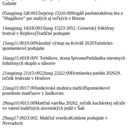
Galante
05
aug
(aug 5)
8:00
15
sep
(sep 15)
16:00
Hugáň pas
Interaktívna hra o
"Hugáňove" pre malých aj veľkých v Brezne
14
aug
(aug 14)
18:00
15
(aug 15)
23:30
52. Gemerský folklórny
festival v Rejdovej
Tradičné podujatie
15
aug
11:00
19:00
Národný výstup na Kriváň 2026
Turisticko-
spomienkové podujatie
16
aug
15:00
18:00
V Trebišove, doma špivame
Prehliadka miestnych
folklórnych skupín a súborov
21
aug
(aug 21)
15:00
22
(aug 22)
22:00
Hontianska paráda 2026
29.
ročník festivalu v Hrušove
22
aug
15:00
17:00
Janíkovská studnica tradícií
Spomienkové
posedenie matičiarov z Janíkoviec
29
aug
10:00
15:00
Matičná vareška 2026
2. ročník kuchárskej súťaže
vo varení tradičných slovenských jedál v Šali
29
aug
17:00
23:00
2. Matičná veselica
Kultúrne podujatie v
Nesvadoch