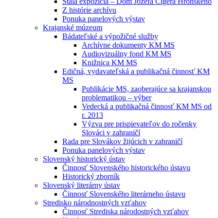
Stála expozícia – Dom Jozefa Cígera Hronského
Z histórie archívu
Ponuka panelových výstav
Krajanské múzeum
Bádateľské a výpožičné služby
Archívne dokumenty KM MS
Audiovizuálny fond KM MS
Knižnica KM MS
Edičná, vydavateľská a publikačná činnosť KM
MS
Publikácie MS, zaoberajúce sa krajanskou
problematikou – výber
Vedecká a publikačná činnosť KM MS od
r. 2013
Výzva pre prispievateľov do ročenky
Slováci v zahraničí
Rada pre Slovákov žijúcich v zahraničí
Ponuka panelových výstav
Slovenský historický ústav
Činnosť Slovenského historického ústavu
Historický zborník
Slovenský literárny ústav
Činnosť Slovenského literárneho ústavu
Stredisko národnostných vzťahov
Činnosť Strediska národostných vzťahov