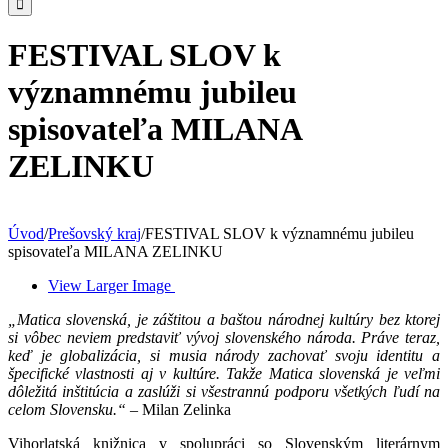
FESTIVAL SLOV k
významnému jubileu
spisovateľa MILANA
ZELINKU
Úvod
/
Prešovský kraj
/
FESTIVAL SLOV k významnému jubileu
spisovateľa MILANA ZELINKU
View Larger Image
„Matica slovenská, je záštitou a baštou národnej kultúry bez ktorej
si vôbec neviem predstaviť vývoj slovenského národa. Práve teraz,
keď je globalizácia, si musia národy zachovať svoju identitu a
špecifické vlastnosti aj v kultúre. Takže Matica slovenská je veľmi
dôležitá inštitúcia a zaslúži si všestrannú podporu všetkých ľudí na
celom Slovensku.“
– Milan Zelinka
Vihorlatská knižnica v spolupráci so Slovenským literárnym