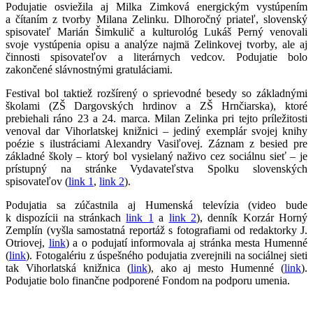
Podujatie osviežila aj Milka Zimková energickým vystúpením
a čítaním z tvorby Milana Zelinku. Dlhoročný priateľ, slovenský
spisovateľ Marián Šimkulič a kulturológ Lukáš Perný venovali
svoje vystúpenia opisu a analýze najmä Zelinkovej tvorby, ale aj
činnosti spisovateľov a literárnych vedcov. Podujatie bolo
zakončené slávnostnými gratuláciami.
Festival bol taktiež rozšírený o sprievodné besedy so základnými
školami (ZŠ Dargovských hrdinov a ZŠ Hrnčiarska), ktoré
prebiehali ráno 23 a 24. marca. Milan Zelinka pri tejto príležitosti
venoval dar Vihorlatskej knižnici – jediný exemplár svojej knihy
poézie s ilustráciami Alexandry Vasiľovej. Záznam z besied pre
základné školy – ktorý bol vysielaný naživo cez sociálnu sieť – je
prístupný na stránke Vydavateľstva Spolku slovenských
spisovateľov (
link 1
,
link 2
).
Podujatia sa zúčastnila aj Humenská televízia (video bude
k dispozícii na stránkach
link 1
a
link 2
), denník Korzár Horný
Zemplín (vyšla samostatná reportáž s fotografiami od redaktorky J.
Otriovej,
link
) a o podujatí informovala aj stránka mesta Humenné
(
link
). Fotogalériu z úspešného podujatia zverejnili na sociálnej sieti
tak Vihorlatská knižnica (
link
), ako aj mesto Humenné (
link
).
Podujatie bolo finančne podporené Fondom na podporu umenia.