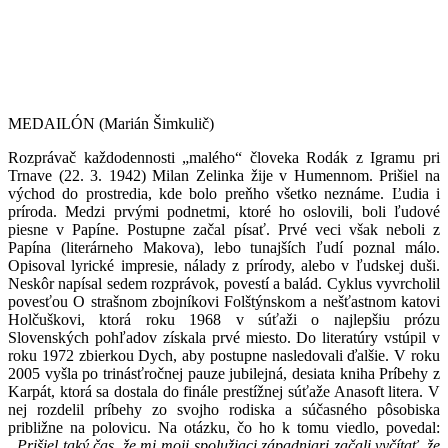
MEDAILÓN (Marián Šimkulič)
Rozprávač každodennosti „malého“ človeka Rodák z Igramu pri
Trnave (22. 3. 1942) Milan Zelinka žije v Humennom. Prišiel na
východ do prostredia, kde bolo preňho všetko neznáme. Ľudia i
príroda. Medzi prvými podnetmi, ktoré ho oslovili, boli ľudové
piesne v Papíne. Postupne začal písať. Prvé veci však neboli z
Papína (literárneho Makova), lebo tunajších ľudí poznal málo.
Opisoval lyrické impresie, nálady z prírody, alebo v ľudskej duši.
Neskôr napísal sedem rozprávok, povestí a balád. Cyklus vyvrcholil
povesťou O strašnom zbojníkovi Folštýnskom a nešťastnom katovi
Holčuškovi, ktorá roku 1968 v súťaži o najlepšiu prózu
Slovenských pohľadov získala prvé miesto. Do literatúry vstúpil v
roku 1972 zbierkou Dych, aby postupne nasledovali ďalšie. V roku
2005 vyšla po trinásťročnej pauze jubilejná, desiata kniha Príbehy z
Karpát, ktorá sa dostala do finále prestížnej súťaže Anasoft litera. V
nej rozdelil príbehy zo svojho rodiska a súčasného pôsobiska
približne na polovicu. Na otázku, čo ho k tomu viedlo, povedal:
„Prišiel taký čas, že mi moji spolužiaci západniari začali vyčítať, že