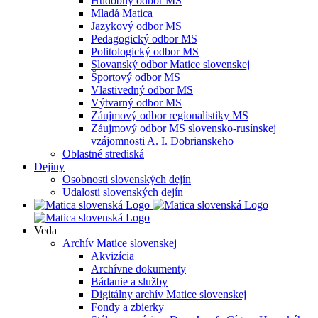
Hudobný odbor MS
Mladá Matica
Jazykový odbor MS
Pedagogický odbor MS
Politologický odbor MS
Slovanský odbor Matice slovenskej
Športový odbor MS
Vlastivedný odbor MS
Výtvarný odbor MS
Záujmový odbor regionalistiky MS
Záujmový odbor MS slovensko-rusínskej
vzájomnosti A. I. Dobrianskeho
Oblastné strediská
Dejiny
Osobnosti slovenských dejín
Udalosti slovenských dejín
Veda
Archív Matice slovenskej
Akvizícia
Archívne dokumenty
Bádanie a služby
Digitálny archív Matice slovenskej
Fondy a zbierky