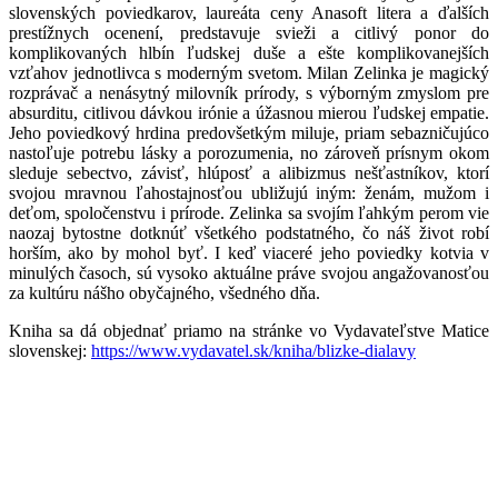
slovenských poviedkarov, laureáta ceny Anasoft litera a ďalších
prestížnych ocenení, predstavuje svieži a citlivý ponor do
komplikovaných hlbín ľudskej duše a ešte komplikovanejších
vzťahov jednotlivca s moderným svetom. Milan Zelinka je magický
rozprávač a nenásytný milovník prírody, s výborným zmyslom pre
absurditu, citlivou dávkou irónie a úžasnou mierou ľudskej empatie.
Jeho poviedkový hrdina predovšetkým miluje, priam sebazničujúco
nastoľuje potrebu lásky a porozumenia, no zároveň prísnym okom
sleduje sebectvo, závisť, hlúposť a alibizmus nešťastníkov, ktorí
svojou mravnou ľahostajnosťou ubližujú iným: ženám, mužom i
deťom, spoločenstvu i prírode. Zelinka sa svojím ľahkým perom vie
naozaj bytostne dotknúť všetkého podstatného, čo náš život robí
horším, ako by mohol byť. I keď viaceré jeho poviedky kotvia v
minulých časoch, sú vysoko aktuálne práve svojou angažovanosťou
za kultúru nášho obyčajného, všedného dňa.
Kniha sa dá objednať priamo na stránke vo Vydavateľstve Matice
slovenskej:
https://www.vydavatel.sk/kniha/blizke-dialavy