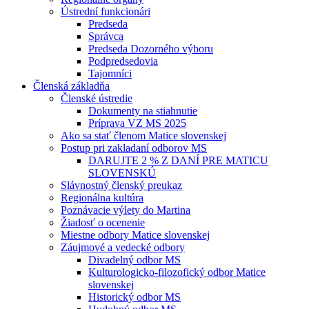
Ústrední funkcionári
Predseda
Správca
Predseda Dozorného výboru
Podpredsedovia
Tajomníci
Členská základňa
Členské ústredie
Dokumenty na stiahnutie
Príprava VZ MS 2025
Ako sa stať členom Matice slovenskej
Postup pri zakladaní odborov MS
DARUJTE 2 % Z DANÍ PRE MATICU
SLOVENSKÚ
Slávnostný členský preukaz
Regionálna kultúra
Poznávacie výlety do Martina
Žiadosť o ocenenie
Miestne odbory Matice slovenskej
Záujmové a vedecké odbory
Divadelný odbor MS
Kulturologicko-filozofický odbor Matice
slovenskej
Historický odbor MS