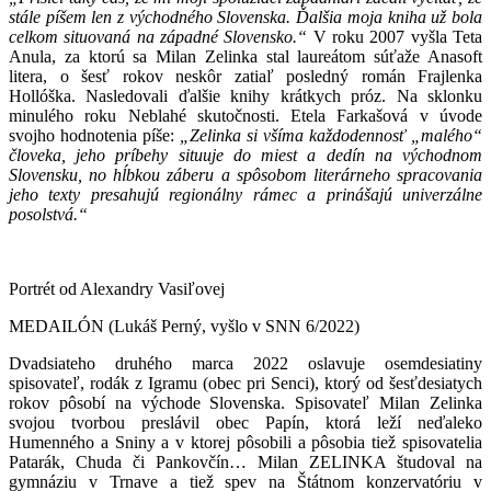
stále píšem len z východného Slovenska. Ďalšia moja kniha už bola
celkom situovaná na západné Slovensko.“
V roku 2007 vyšla Teta
Anula, za ktorú sa Milan Zelinka stal laureátom súťaže Anasoft
litera, o šesť rokov neskôr zatiaľ posledný román Frajlenka
Hollóška. Nasledovali ďalšie knihy krátkych próz. Na sklonku
minulého roku Neblahé skutočnosti. Etela Farkašová v úvode
svojho hodnotenia píše:
„Zelinka si všíma každodennosť „malého“
človeka, jeho príbehy situuje do miest a dedín na východnom
Slovensku, no hĺbkou záberu a spôsobom literárneho spracovania
jeho texty presahujú regionálny rámec a prinášajú univerzálne
posolstvá.“
Portrét od Alexandry Vasiľovej
MEDAILÓN (Lukáš Perný, vyšlo v SNN 6/2022)
Dvadsiateho druhého marca 2022 oslavuje osemdesiatiny
spisovateľ, rodák z Igramu (obec pri Senci), ktorý od šesťdesiatych
rokov pôsobí na východe Slovenska. Spisovateľ Milan Zelinka
svojou tvorbou preslávil obec Papín, ktorá leží neďaleko
Humenného a Sniny a v ktorej pôsobili a pôsobia tiež spisovatelia
Patarák, Chuda či Pankovčín… Milan ZELINKA študoval na
gymnáziu v Trnave a tiež spev na Štátnom konzervatóriu v