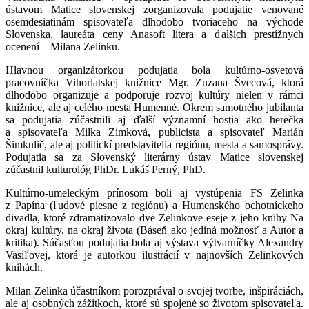
ústavom Matice slovenskej zorganizovala podujatie venované
osemdesiatinám spisovateľa dlhodobo tvoriaceho na východe
Slovenska, laureáta ceny Anasoft litera a ďalších prestížnych
ocenení – Milana Zelinku.
Hlavnou organizátorkou podujatia bola kultúrno-osvetová
pracovníčka Vihorlatskej knižnice Mgr. Zuzana Švecová, ktorá
dlhodobo organizuje a podporuje rozvoj kultúry nielen v rámci
knižnice, ale aj celého mesta Humenné. Okrem samotného jubilanta
sa podujatia zúčastnili aj ďalší významní hostia ako herečka
a spisovateľa Milka Zimková, publicista a spisovateľ Marián
Šimkulič, ale aj politickí predstavitelia regiónu, mesta a samosprávy.
Podujatia sa za Slovenský literárny ústav Matice slovenskej
zúčastnil kulturológ PhDr. Lukáš Perný, PhD.
Kultúrno-umeleckým prínosom boli aj vystúpenia FS Zelinka
z Papína (ľudové piesne z regiónu) a Humenského ochotníckeho
divadla, ktoré zdramatizovalo dve Zelinkove eseje z jeho knihy Na
okraj kultúry, na okraj života (Báseň ako jediná možnosť a Autor a
kritika). Súčasťou podujatia bola aj výstava výtvarníčky Alexandry
Vasiľovej, ktorá je autorkou ilustrácií v najnovších Zelinkových
knihách.
Milan Zelinka účastníkom porozprával o svojej tvorbe, inšpiráciách,
ale aj osobných zážitkoch, ktoré sú spojené so životom spisovateľa.