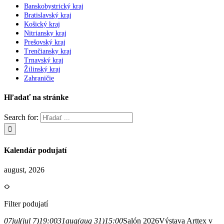
Banskobystrický kraj
Bratislavský kraj
Košický kraj
Nitriansky kraj
Prešovský kraj
Trenčiansky kraj
Trnavský kraj
Žilinský kraj
Zahraničie
Hľadať na stránke
Search for:
Kalendár podujatí
august, 2026
Filter podujatí
07
jul
(jul 7)
19:00
31
aug
(aug 31)
15:00
Salón 2026
Výstava Arttex v