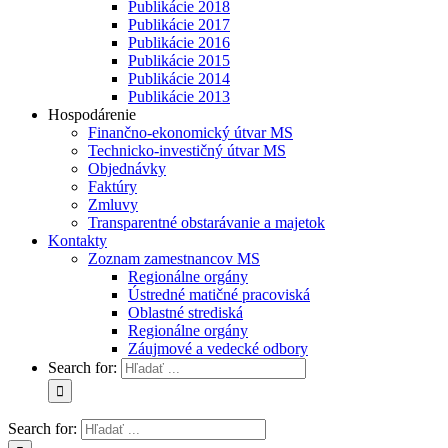
Publikácie 2018
Publikácie 2017
Publikácie 2016
Publikácie 2015
Publikácie 2014
Publikácie 2013
Hospodárenie
Finančno-ekonomický útvar MS
Technicko-investičný útvar MS
Objednávky
Faktúry
Zmluvy
Transparentné obstarávanie a majetok
Kontakty
Zoznam zamestnancov MS
Regionálne orgány
Ústredné matičné pracoviská
Oblastné strediská
Regionálne orgány
Záujmové a vedecké odbory
Search for:
Search for: