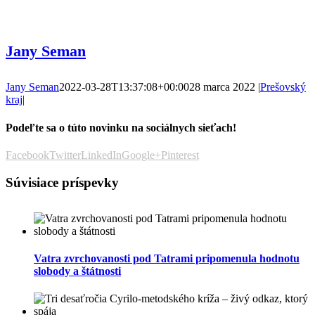
Jany Seman
Jany Seman
2022-03-28T13:37:08+00:00
28 marca 2022
|
Prešovský
kraj
|
Podeľte sa o túto novinku na sociálnych sieťach!
Facebook
Twitter
LinkedIn
Google+
Pinterest
Súvisiace príspevky
Vatra zvrchovanosti pod Tatrami pripomenula hodnotu
slobody a štátnosti