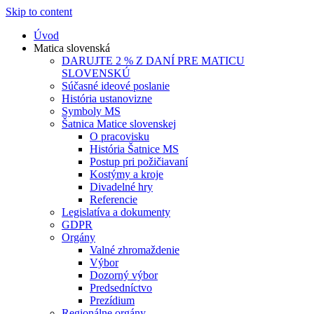
Skip to content
Úvod
Matica slovenská
DARUJTE 2 % Z DANÍ PRE MATICU
SLOVENSKÚ
Súčasné ideové poslanie
História ustanovizne
Symboly MS
Šatnica Matice slovenskej
O pracovisku
História Šatnice MS
Postup pri požičiavaní
Kostýmy a kroje
Divadelné hry
Referencie
Legislatíva a dokumenty
GDPR
Orgány
Valné zhromaždenie
Výbor
Dozorný výbor
Predsedníctvo
Prezídium
Regionálne orgány