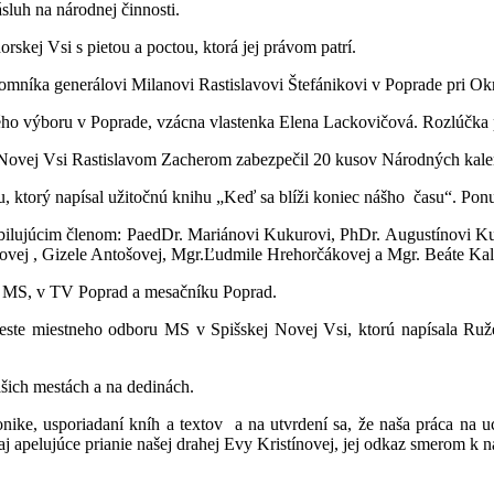
luh na národnej činnosti.
skej Vsi s pietou a poctou, ktorá jej právom patrí.
omníka generálovi Milanovi Rastislavovi Štefánikovi v Poprade pri O
ho výboru v Poprade, vzácna vlastenka Elena Lackovičová. Rozlúčka p
Novej Vsi Rastislavom Zacherom zabezpečil 20 kusov Národných kalen
, ktorý napísal užitočnú knihu „Keď sa blíži koniec nášho času“. Pon
bilujúcim členom: PaedDr. Mariánovi Kukurovi, PhDr. Augustínovi Kuc
vej , Gizele Antošovej, Mgr.Ľudmile Hrehorčákovej a Mgr. Beáte Kal
ke MS, v TV Poprad a mesačníku Poprad.
este miestneho odboru MS v Spišskej Novej Vsi, ktorú napísala Ruže
šich mestách a na dedinách.
nike, usporiadaní kníh a textov a na utvrdení sa, že naša práca na
aj apelujúce prianie našej drahej Evy Kristínovej, jej odkaz smerom k n