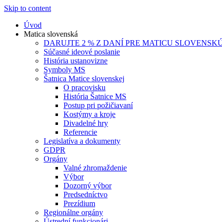
Skip to content
Úvod
Matica slovenská
DARUJTE 2 % Z DANÍ PRE MATICU SLOVENSK
Súčasné ideové poslanie
História ustanovizne
Symboly MS
Šatnica Matice slovenskej
O pracovisku
História Šatnice MS
Postup pri požičiavaní
Kostýmy a kroje
Divadelné hry
Referencie
Legislatíva a dokumenty
GDPR
Orgány
Valné zhromaždenie
Výbor
Dozorný výbor
Predsedníctvo
Prezídium
Regionálne orgány
Ústrední funkcionári