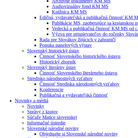
Archívne dokumenty KM MS
Audiovizuálny fond KM MS
Knižnica KM MS
Edičná, vydavateľská a publikačná činnosť KM 
Publikácie MS, zaoberajúce sa krajanskou p
Vedecká a publikačná činnosť KM MS od r.
Výzva pre prispievateľov do ročenky Slovác
Rada pre Slovákov žijúcich v zahraničí
Ponuka panelových výstav
Slovenský historický ústav
Činnosť Slovenského historického ústavu
Historický zborník
Slovenský literárny ústav
Činnosť Slovenského literárneho ústavu
Stredisko národnostných vzťahov
Činnosť Strediska národostných vzťahov
Konferencie
Publikačná a vydavateľská činnosť
Novinky a médiá
Novinky
Správy z krajov
Súťaže Matice slovenskej
Informačné ústredie
Slovenské národné noviny
Objednajte si Slovenské národné noviny