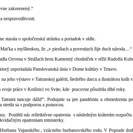
pevne zakorenený.“
a nespravodlivosti.
 starala o spoločenskú stránku a poriadok v sídle.
o Maťka s myšlienkou, že „v piesňach a povestiach žije duch národa…“ S
divadla Ozvena v Strážach hrou Kamenný chodníček v réžii Rudolfa Kub
, ktorý usporiadala Panslovanská únia v Dome kultúry v Trnave.
na jeho výstave v Tatranskej galérii, štedrého darcu a ilustrátora kníh
 svoje práce v Knižnici vo Svite, kde pracovne pôsobila dlhé roky.
 Tatrami tancuje dážď“. Podujatie sa pre pandémiu a obmedzenia p
 stretla sa s podporou a pomocou.
sy. Postihli nás reštriktívne opatrenia s následným krátením rozpočt
likvidačným opatreniam ministerky.
ára Hurbana Vajanského , vzácneho hurbanovského rodu. V Poprade 