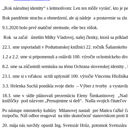
„Rok národnej identity“ s leitmotívom: Len ten môže vyrásť, kto je 
Rok pandémie strachu a obmedzení, ale aj nádeje a postavenie sa zlu 
9.1.2020 bolo prvé matičné stretnutie, ešte bez rúšok.
Rok sa začal úmrtím Milky Vladovej, našej členky, ktorá sa príkladne
22.1. sme usporiadali v Podtatranskej knižnici 22. ročník Šalianskeh
1.2 a 2.2. sme si pripomenuli a oslávili 100. výročie ochotníckeho 
8.2. sme sa zúčastnili seminára na tému Ochrana slovenskej identity 
23.1. sme si s vďakou uctili uplynulé 100. výročie Vincenta Hložníka 
3.3. Helenka Suchá ponúkla svoje dielo – Výber z tvorby a vystavila
18.3. sme v sídle plánovali prezentáciu Eleny Šimkaninovej „Nad
knižôčky pod názvom „Prenajmime si deň“. Našla svojich čitateľov a
Po nástupe ministerky kultúry Milanovej nastali pre Maticu ťažké ča
rozpočtu. Náš odbor reagoval na túto skutočnosť stanoviskom proti 
20. mája nás navždy opustil Ing. Svetozár Hrúz, potomok Svetoz