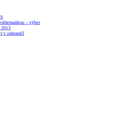
MS
roblematikou – výber
 2013
i v zahraničí