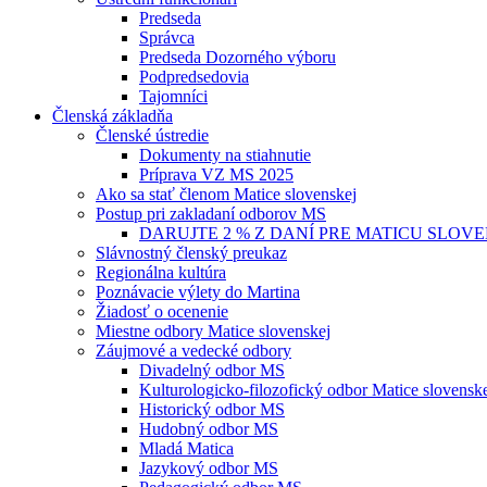
Predseda
Správca
Predseda Dozorného výboru
Podpredsedovia
Tajomníci
Členská základňa
Členské ústredie
Dokumenty na stiahnutie
Príprava VZ MS 2025
Ako sa stať členom Matice slovenskej
Postup pri zakladaní odborov MS
DARUJTE 2 % Z DANÍ PRE MATICU SLOV
Slávnostný členský preukaz
Regionálna kultúra
Poznávacie výlety do Martina
Žiadosť o ocenenie
Miestne odbory Matice slovenskej
Záujmové a vedecké odbory
Divadelný odbor MS
Kulturologicko-filozofický odbor Matice slovensk
Historický odbor MS
Hudobný odbor MS
Mladá Matica
Jazykový odbor MS