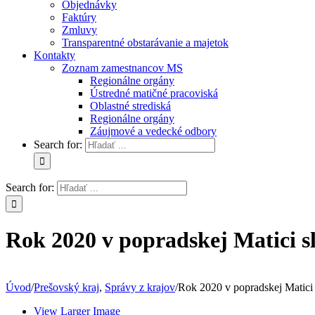
Objednávky
Faktúry
Zmluvy
Transparentné obstarávanie a majetok
Kontakty
Zoznam zamestnancov MS
Regionálne orgány
Ústredné matičné pracoviská
Oblastné strediská
Regionálne orgány
Záujmové a vedecké odbory
Search for:
Search for:
Rok 2020 v popradskej Matici s
Úvod
/
Prešovský kraj
,
Správy z krajov
/
Rok 2020 v popradskej Matici 
View Larger Image