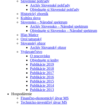
Slovenské pohľady
Archív Slovenské pohľady
Objednajte si Slovenské pohľady
Historický zborník
Kultúra slova
Slovensko – Národné spektrum
Archív Slovensko – Národné spektrum
Objednajte si Slovensko – Národné spektrum
Hlas Matice
Orol tatranský
Slovanský obzor
Archív Slovanský obzor
Vydavateľstvo
O pracovisku
Objednajte si knihy
Publikácie 2019
Publikácie 2018
Publikácie 2017
Publikácie 2016
Publikácie 2015
Publikácie 2014
Publikácie 2013
Hospodárenie
Finančno-ekonomický útvar MS
Technicko-investičný útvar MS