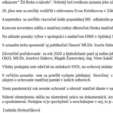
odkazom:“ Žil Bohu a národu“. Nebohý bol svedkom uznania jeho zás
20. júna sme sa navždy rozlúčili s milovanou Evou Kristínovou v Záhor
4.septembra sa zavŕšilo viacročné úsilie popradskej MS odhalením p
Koncom novembra odišla z matičnej rodiny dlhoročná členka matičné
Na základe ponuky výbor v spolupráci s riaditeľom DMS v Spišskej 
S uznaním treba spomenúť aj publikačnú činnosť MUDr. Jozefa Slahu
Záverečné poďakovanie za rok 2020 a blahoželanie patrí aj našim ju
OKO, MUDr. Jozefovi Slahovi, Magde Žarnovskej, Ing. Viere Sakáčo
Všetky podujatia sme zdieľali na stránkach SNN, na webovej strán
S veľkým uznaním sme sa potešili vydaniu jubilejnej Storočnej c
záujem o uchovanie matičnej pamäti v našich odboroch.
Tento pandemický rok nesmie ochromiť a ohroziť matičné dianie v na
Nútené obmedzenia slúžia na sústredenú prácu na dokumentácii, kro
a opodstatnená. Nedajme si ju spochybniť a neochabujme v nej, to je 
Ľudmila Hrehorčáková