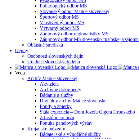
Pedagogický odbor MS
Politologický odbor MS
Slovanský odbor Matice slovenskej
Športový odbor MS
Vlastivedný odbor MS
Výtvarný odbor MS
Záujmový odbor regionalistiky MS
Záujmový odbor MS slovensko-rusínskej vzájomno
Oblastné strediská
Dejiny
Osobnosti slovenských dejín
Udalosti slovenských dejín
Veda
Archív Matice slovenskej
Akvizícia
Archívne dokumenty
Bádanie a služby
Digitálny archív Matice slovenskej
Fondy a zbierky
Stála expozícia – Dom Jozefa Cígera Hronského
Z histórie archívu
Ponuka panelových výstav
Krajanské múzeum
Bádateľské a výpožičné služby