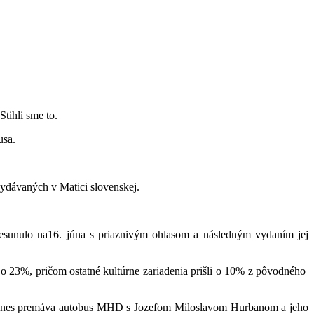
tihli sme to.
usa.
 vydávaných v Matici slovenskej.
resunulo na16. júna s priaznivým ohlasom a následným vydaním jej
u o 23%, pričom ostatné kultúrne zariadenia prišli o 10% z pôvodného
dodnes premáva autobus MHD s Jozefom Miloslavom Hurbanom a jeho