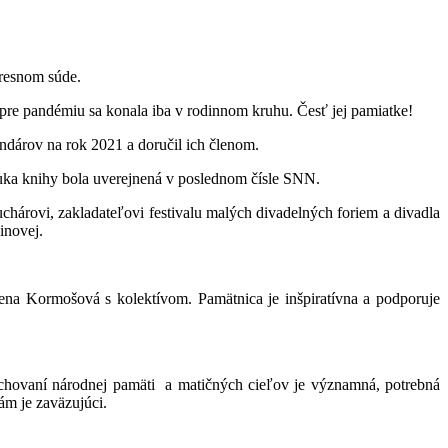
kresnom súde.
re pandémiu sa konala iba v rodinnom kruhu. Česť jej pamiatke!
dárov na rok 2021 a doručil ich členom.
uka knihy bola uverejnená v poslednom čísle SNN.
hárovi, zakladateľovi festivalu malých divadelných foriem a divadla
inovej.
na Kormošová s kolektívom. Pamätnica je inšpiratívna a podporuje
 uchovaní národnej pamäti a matičných cieľov je významná, potrebná
ám je zaväzujúci.