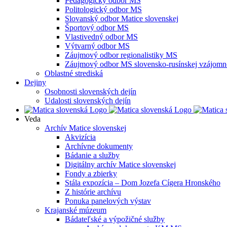
Pedagogický odbor MS
Politologický odbor MS
Slovanský odbor Matice slovenskej
Športový odbor MS
Vlastivedný odbor MS
Výtvarný odbor MS
Záujmový odbor regionalistiky MS
Záujmový odbor MS slovensko-rusínskej vzájomno
Oblastné strediská
Dejiny
Osobnosti slovenských dejín
Udalosti slovenských dejín
Veda
Archív Matice slovenskej
Akvizícia
Archívne dokumenty
Bádanie a služby
Digitálny archív Matice slovenskej
Fondy a zbierky
Stála expozícia – Dom Jozefa Cígera Hronského
Z histórie archívu
Ponuka panelových výstav
Krajanské múzeum
Bádateľské a výpožičné služby