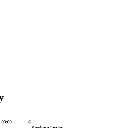
y
+00:00
©
Správy z krajov