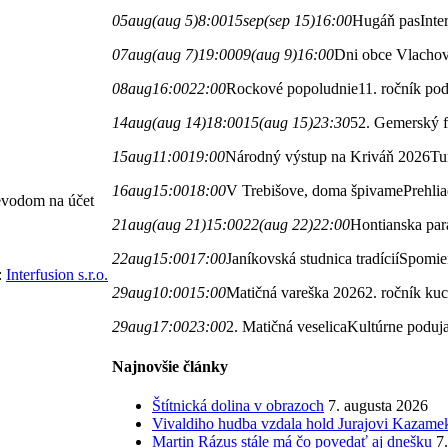
05
aug
(aug 5)
8:00
15
sep
(sep 15)
16:00
Hugáň pas
Inte
07
aug
(aug 7)
19:00
09
(aug 9)
16:00
Dni obce Vlacho
08
aug
16:00
22:00
Rockové popoludnie
11. ročník po
14
aug
(aug 14)
18:00
15
(aug 15)
23:30
52. Gemerský fo
15
aug
11:00
19:00
Národný výstup na Kriváň 2026
Tu
16
aug
15:00
18:00
V Trebišove, doma špivame
Prehli
revodom na účet
21
aug
(aug 21)
15:00
22
(aug 22)
22:00
Hontianska par
22
aug
15:00
17:00
Janíkovská studnica tradícií
Spomien
:
Interfusion s.r.o.
29
aug
10:00
15:00
Matičná vareška 2026
2. ročník kuc
29
aug
17:00
23:00
2. Matičná veselica
Kultúrne poduj
Najnovšie články
Štítnická dolina v obrazoch
7. augusta 2026
Vivaldiho hudba vzdala hold Jurajovi Kazame
Martin Rázus stále má čo povedať aj dnešku
7