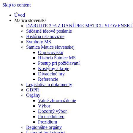
Skip to content
Úvod
Matica slovenská
DARUJTE 2 % Z DANÍ PRE MATICU SLOVENSK
Súčasné ideové poslanie
História ustanovizne
Symboly MS
Šatnica Matice slovenskej
O pracovisku
História Šatnice MS
Postup pri požičiavaní
Kostýmy a kroje
Divadelné hry
Referencie
Legislatíva a dokumenty
GDPR
Orgány
Valné zhromaždenie
Výbor
Dozorný výbor
Predsedníctvo
Prezídium
Regionálne orgány
Ústrední funkcionári