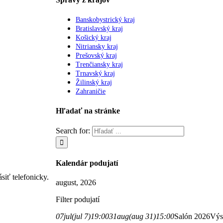
Banskobystrický kraj
Bratislavský kraj
Košický kraj
Nitriansky kraj
Prešovský kraj
Trenčiansky kraj
Trnavský kraj
Žilinský kraj
Zahraničie
Hľadať na stránke
Search for:
Kalendár podujatí
iť telefonicky.
august, 2026
Filter podujatí
07
jul
(jul 7)
19:00
31
aug
(aug 31)
15:00
Salón 2026
Výs