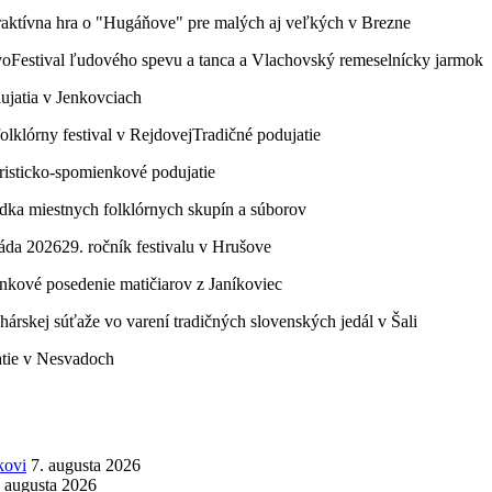
raktívna hra o "Hugáňove" pre malých aj veľkých v Brezne
vo
Festival ľudového spevu a tanca a Vlachovský remeselnícky jarmok
dujatia v Jenkovciach
lklórny festival v Rejdovej
Tradičné podujatie
risticko-spomienkové podujatie
adka miestnych folklórnych skupín a súborov
áda 2026
29. ročník festivalu v Hrušove
kové posedenie matičiarov z Janíkoviec
hárskej súťaže vo varení tradičných slovenských jedál v Šali
atie v Nesvadoch
kovi
7. augusta 2026
. augusta 2026