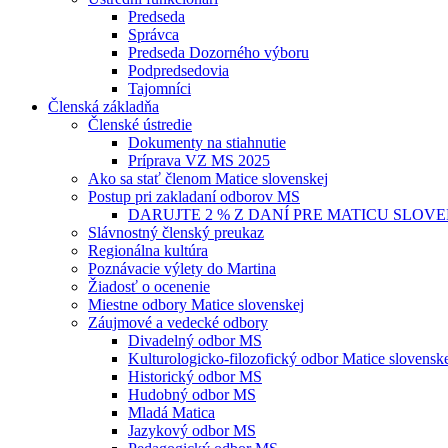
Predseda
Správca
Predseda Dozorného výboru
Podpredsedovia
Tajomníci
Členská základňa
Členské ústredie
Dokumenty na stiahnutie
Príprava VZ MS 2025
Ako sa stať členom Matice slovenskej
Postup pri zakladaní odborov MS
DARUJTE 2 % Z DANÍ PRE MATICU SLOV
Slávnostný členský preukaz
Regionálna kultúra
Poznávacie výlety do Martina
Žiadosť o ocenenie
Miestne odbory Matice slovenskej
Záujmové a vedecké odbory
Divadelný odbor MS
Kulturologicko-filozofický odbor Matice slovensk
Historický odbor MS
Hudobný odbor MS
Mladá Matica
Jazykový odbor MS