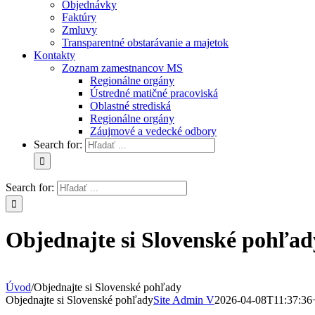
Objednávky
Faktúry
Zmluvy
Transparentné obstarávanie a majetok
Kontakty
Zoznam zamestnancov MS
Regionálne orgány
Ústredné matičné pracoviská
Oblastné strediská
Regionálne orgány
Záujmové a vedecké odbory
Search for:
Search for:
Objednajte si Slovenské pohľad
Úvod
/
Objednajte si Slovenské pohľady
Objednajte si Slovenské pohľady
Site Admin V
2026-04-08T11:37:36