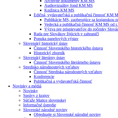
Archívne dokumenty KM MS
Audiovizuálny fond KM MS
Knižnica KM MS
Edičná, vydavateľská a publikačná činnosť KM 
Publikácie MS, zaoberajúce sa krajanskou p
Vedecká a publikačná činnosť KM MS od r.
Výzva pre prispievateľov do ročenky Slovác
Rada pre Slovákov žijúcich v zahraničí
Ponuka panelových výstav
Slovenský historický ústav
Činnosť Slovenského historického ústavu
Historický zborník
Slovenský literárny ústav
Činnosť Slovenského literárneho ústavu
Stredisko národnostných vzťahov
Činnosť Strediska národostných vzťahov
Konferencie
Publikačná a vydavateľská činnosť
Novinky a médiá
Novinky
Správy z krajov
Súťaže Matice slovenskej
Informačné ústredie
Slovenské národné noviny
Objednajte si Slovenské národné noviny