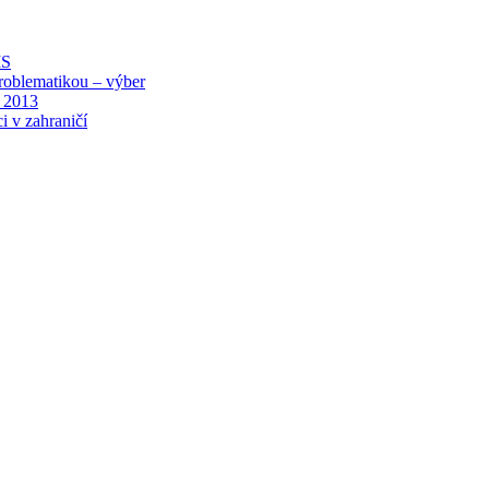
MS
roblematikou – výber
 2013
i v zahraničí