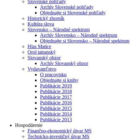
Slovenské pohľady
Archív Slovenské pohľady
Objednajte si Slovenské pohľady
Historický zborník
Kultúra slova
Slovensko – Národné spektrum
Archív Slovensko – Národné spektrum
Objednajte si Slovensko – Národné spektrum
Hlas Matice
Orol tatranský
Slovanský obzor
Archív Slovanský obzor
Vydavateľstvo
O pracovisku
Objednajte si knihy
Publikácie 2019
Publikácie 2018
Publikácie 2017
Publikácie 2016
Publikácie 2015
Publikácie 2014
Publikácie 2013
Hospodárenie
Finančno-ekonomický útvar MS
Technicko-investičný útvar MS