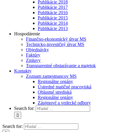
Publikácie 2018
Publikácie 2017
Publikácie 2016
Publikácie 2015
Publikácie 2014
Publikácie 2013
Hospodárenie
Finančno-ekonomický útvar MS
Technicko-investičný útvar MS
Objednávky
Faktúry
Zmluvy
Transparentné obstarávanie a majetok
Kontakty
Zoznam zamestnancov MS
Regionálne orgány
Ústredné matičné pracoviská
Oblastné strediská
Regionálne orgány
Záujmové a vedecké odbory
Search for:
Search for: