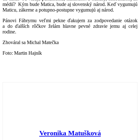
médií? Kým bude Matica, bude aj slovenský národ. Keď vygumujú
Maticu, zákerne a potupno-postupne vygumujú aj národ.
Pánovi Fábrymu veľmi pekne ďakujem za zodpovedanie otázok
a do ďalších rôčkov želám hlavne pevné zdravie jemu aj celej
rodine.
Zhováral sa Michal Matečka
Foto: Martin Hajník
Veronika Matušková