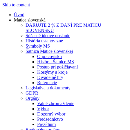
Skip to content
Úvod
Matica slovenská
DARUJTE 2 % Z DANÍ PRE MATICU
SLOVENSKÚ
Súčasné ideové poslanie
História ustanovizne
Symboly MS
Šatnica Matice slovenskej
O pracovisku
História Šatnice MS
Postup pri požičiavaní
Kostýmy a kroje
Divadelné hry
Referencie
Legislatíva a dokumenty
GDPR
Orgány
Valné zhromaždenie
Výbor
Dozorný výbor
Predsedníctvo
Prezídium
Regionálne orgány