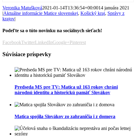
Veronika Matušková
2021-01-14T13:36:54+00:00
14 januára 2021
|
Aktuálne informácie Matice slovenskej
,
Košický kraj
,
Správy z
krajov
|
Podeľte sa o túto novinku na sociálnych sieťach!
Facebook
Twitter
LinkedIn
Google+
Pinterest
Súvisiace príspevky
Predseda MS pre TV: Matica už 163 rokov chráni
národnú identitu a historickú pamäť Slovákov
Matica spojila Slovákov zo zahraničia i z domova