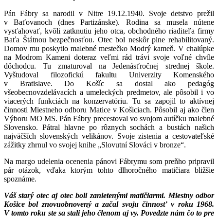
Pán Fábry sa narodil v Nitre 19.12.1940. Svoje detstvo prežil
v Baťovanoch (dnes Partizánske). Rodina sa musela nútene
vysťahovať, kvôli zatknutiu jeho otca, obchodného riaditeľa firmy
Baťa Štátnou bezpečnosťou. Otec bol neskôr plne rehabilitovaný.
Domov mu poskytlo malebné mestečko Modrý kameň. V chalúpke
na Modrom Kameni doteraz veľmi rád trávi svoje voľné chvíle
dôchodcu. Tu zmaturoval na Jedenásťročnej strednej škole.
Vyštudoval filozofickú fakultu Univerzity Komenského
v Bratislave. Do Košíc sa dostal ako pedagóg
všeobecnovzdelávacích a umeleckých predmetov, ale pôsobil i vo
viacerých funkciách na konzervatóriu. Tu sa zapojil to aktívnej
činnosti Miestneho odboru Matice v Košiciach. Pôsobil aj ako člen
Výboru MO MS. Pán Fábry precestoval vo svojom autíčku malebné
Slovensko. Pátral hlavne po rôznych sochách a bustách našich
najväčších slovenských velikánov. Svoje zistenia a cestovateľské
zážitky zhrnul vo svojej knihe „Slovutní Slováci v bronze“.
Na margo udelenia ocenenia pánovi Fábrymu som preňho pripravil
pár otázok, vďaka ktorým tohto dlhoročného matičiara bližšie
spoznáme.
Váš starý otec aj otec boli zanietenými matičiarmi. Miestny odbor
Košice bol znovuobnovený a začal svoju činnosť v roku 1968.
V tomto roku ste sa stali jeho členom aj vy. Povedzte nám čo to pre