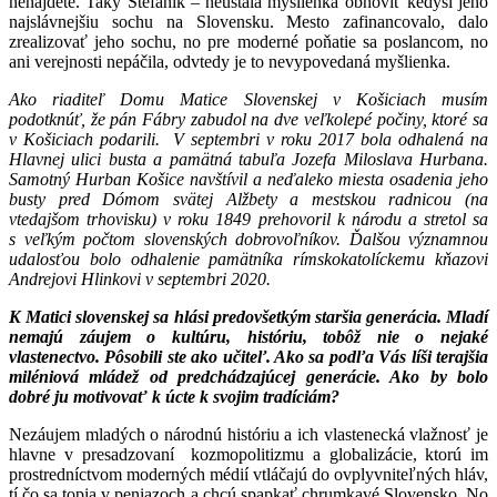
nenájdete. Taký Štefánik – neustála myšlienka obnoviť kedysi jeho
najslávnejšiu sochu na Slovensku. Mesto zafinancovalo, dalo
zrealizovať jeho sochu, no pre moderné poňatie sa poslancom, no
ani verejnosti nepáčila, odvtedy je to nevypovedaná myšlienka.
Ako riaditeľ Domu Matice Slovenskej v Košiciach musím
podotknúť, že pán Fábry zabudol na dve veľkolepé počiny, ktoré sa
v Košiciach podarili. V septembri v roku 2017 bola odhalená na
Hlavnej ulici busta a pamätná tabuľa Jozefa Miloslava Hurbana.
Samotný Hurban Košice navštívil a neďaleko miesta osadenia jeho
busty
pred Dómom svätej Alžbety a mestskou radnicou (na
vtedajšom trhovisku) v roku 1849 prehovoril k národu a stretol sa
s veľkým počtom slovenských dobrovoľníkov. Ďalšou významnou
udalosťou bolo odhalenie pamätníka rímskokatolíckemu kňazovi
Andrejovi Hlinkovi v septembri 2020.
K Matici slovenskej sa hlási predovšetkým staršia generácia. Mladí
nemajú záujem o kultúru, históriu, tobôž nie o nejaké
vlastenectvo. Pôsobili ste ako učiteľ. Ako sa podľa Vás líši terajšia
miléniová mládež od predchádzajúcej generácie. Ako by bolo
dobré ju motivovať k úcte k svojim tradíciám?
Nezáujem mladých o národnú históriu a ich vlastenecká vlažnosť je
hlavne v presadzovaní kozmopolitizmu a globalizácie, ktorú im
prostredníctvom moderných médií vtláčajú do ovplyvniteľných hláv,
tí čo sa topia v peniazoch a chcú spapkať chrumkavé Slovensko. No