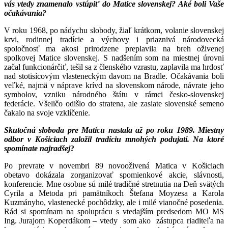
vás vtedy znamenalo vstúpiť do Matice slovenskej? Aké boli Vaše
očakávania?
V roku 1968, po nádychu slobody, žiaľ krátkom, volanie slovenskej
krvi, rodinnej tradície a výchovy i priaznivá národovecká
spoločnosť ma akosi prirodzene preplavila na breh oživenej
spolkovej Matice slovenskej. S nadšením som na miestnej úrovni
začal funkcionárčiť, tešil sa z členského vzrastu, zaplavila ma hrdosť
nad stotisícovým vlasteneckým davom na Bradle. Očakávania boli
veľké, najmä v náprave krívd na slovenskom národe, návrate jeho
symbolov, vzniku národného štátu v rámci česko-slovenskej
federácie. Všeličo odišlo do stratena, ale zasiate slovenské semeno
čakalo na svoje vzklíčenie.
Skutočná sloboda pre Maticu nastala až po roku 1989. Miestny
odbor v Košiciach založil tradíciu mnohých podujatí. Na ktoré
spomínate najradšej
?
Po prevrate v novembri 89 novooživená Matica v Košiciach
obetavo dokázala zorganizovať spomienkové akcie, slávnosti,
konferencie. Mne osobne sú milé tradičné stretnutia na Deň svätých
Cyrila a Metoda pri pamätníkoch Štefana Moyzesa a Karola
Kuzmányho, vlastenecké pochôdzky, ale i milé vianočné posedenia.
Rád si spomínam na spoluprácu s vtedajším predsedom MO MS
Ing. Jurajom Koperdákom – vtedy som ako zástupca riaditeľa na