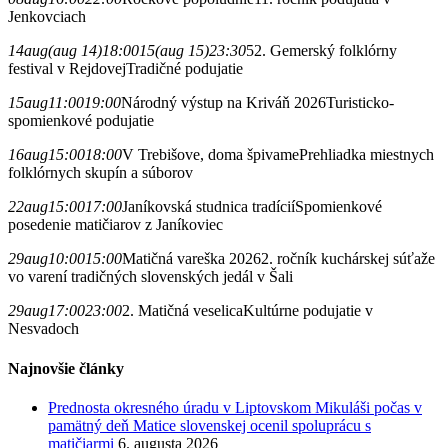
Jenkovciach
14
aug
(aug 14)
18:00
15
(aug 15)
23:30
52. Gemerský folklórny
festival v Rejdovej
Tradičné podujatie
15
aug
11:00
19:00
Národný výstup na Kriváň 2026
Turisticko-
spomienkové podujatie
16
aug
15:00
18:00
V Trebišove, doma špivame
Prehliadka miestnych
folklórnych skupín a súborov
22
aug
15:00
17:00
Janíkovská studnica tradícií
Spomienkové
posedenie matičiarov z Janíkoviec
29
aug
10:00
15:00
Matičná vareška 2026
2. ročník kuchárskej súťaže
vo varení tradičných slovenských jedál v Šali
29
aug
17:00
23:00
2. Matičná veselica
Kultúrne podujatie v
Nesvadoch
Najnovšie články
Prednosta okresného úradu v Liptovskom Mikuláši počas v
pamätný deň Matice slovenskej ocenil spoluprácu s
matičiarmi
6. augusta 2026