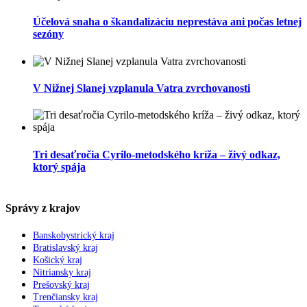
Účelová snaha o škandalizáciu neprestáva ani počas letnej
sezóny
V Nižnej Slanej vzplanula Vatra zvrchovanosti
Tri desaťročia Cyrilo-metodského kríža – živý odkaz,
ktorý spája
Správy z krajov
Banskobystrický kraj
Bratislavský kraj
Košický kraj
Nitriansky kraj
Prešovský kraj
Trenčiansky kraj