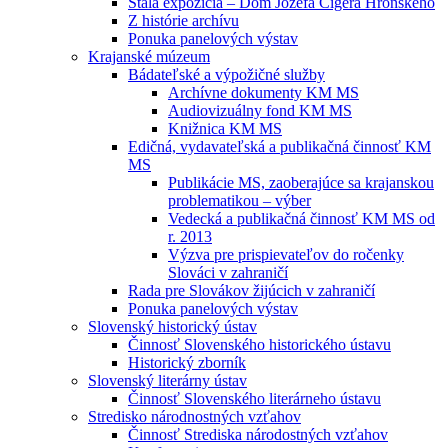
Stála expozícia – Dom Jozefa Cígera Hronského
Z histórie archívu
Ponuka panelových výstav
Krajanské múzeum
Bádateľské a výpožičné služby
Archívne dokumenty KM MS
Audiovizuálny fond KM MS
Knižnica KM MS
Edičná, vydavateľská a publikačná činnosť KM
MS
Publikácie MS, zaoberajúce sa krajanskou
problematikou – výber
Vedecká a publikačná činnosť KM MS od
r. 2013
Výzva pre prispievateľov do ročenky
Slováci v zahraničí
Rada pre Slovákov žijúcich v zahraničí
Ponuka panelových výstav
Slovenský historický ústav
Činnosť Slovenského historického ústavu
Historický zborník
Slovenský literárny ústav
Činnosť Slovenského literárneho ústavu
Stredisko národnostných vzťahov
Činnosť Strediska národostných vzťahov