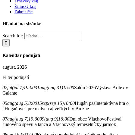
Trnavský kraj
Žilinský kraj
Zahraničie
Hľadať na stránke
Search for:
Kalendár podujatí
august, 2026
Filter podujatí
07
jul
(jul 7)
19:00
31
aug
(aug 31)
15:00
Salón 2026
Výstava Arttex v
Galante
05
aug
(aug 5)
8:00
15
sep
(sep 15)
16:00
Hugáň pas
Interaktívna hra o
"Hugáňove" pre malých aj veľkých v Brezne
07
aug
(aug 7)
19:00
09
(aug 9)
16:00
Dni obce Vlachovo
Festival
ľudového spevu a tanca a Vlachovský remeselnícky jarmok
08
aug
16:00
22:00
Rockové popoludnie
11. ročník podujatia v