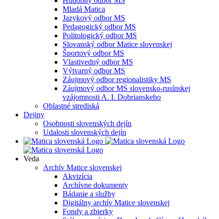
Hudobný odbor MS
Mladá Matica
Jazykový odbor MS
Pedagogický odbor MS
Politologický odbor MS
Slovanský odbor Matice slovenskej
Športový odbor MS
Vlastivedný odbor MS
Výtvarný odbor MS
Záujmový odbor regionalistiky MS
Záujmový odbor MS slovensko-rusínskej
vzájomnosti A. I. Dobrianskeho
Oblastné strediská
Dejiny
Osobnosti slovenských dejín
Udalosti slovenských dejín
Veda
Archív Matice slovenskej
Akvizícia
Archívne dokumenty
Bádanie a služby
Digitálny archív Matice slovenskej
Fondy a zbierky