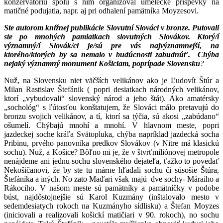
konzervatóriu spolu s ním organizoval umelecké príspevky na
matičné podujatia, napr. aj pri odhalení pamätníka Moyzesovi.
Ste autorom knižnej publikácie Slovutní Slováci v bronze. Putovali
ste po mnohých pamiatkach slovutných Slovákov. Ktorý/í
významný/í Slovák/ci je/sú pre vás najvýznamnejší, na
ktorého/ktorých by sa nemalo v budúcnosti zabudnúť. Chýba
nejaký významný monument Košiciam, poprípade Slovensku
?
Nuž, na Slovensku niet väčších velikánov ako je Ľudovít Štúr a
Milan Rastislav Štefánik ( popri desiatkach národných velikánov,
ktorí „vybudovali“ slovenský národ a jeho štát). Ako amatérsky
„sochológ“ s ľútosťou konštatujem, že Slováci málo pretavujú do
bronzu svojich velikánov, a tí, ktorí sa týčia, sú akosi „zabúdano“
ošumelí. Chýbajú mnohí a mnohí. V hlavnom meste, popri
jazdeckej soche kráľa Svätopluka, chýba napríklad jazdecká socha
Pribinu, prvého panovníka predkov Slovákov (v Nitre má klasickú
sochu). Nuž, a Košice? Bôľno mi je, že v štvrťmiliónovej metropole
nenájdeme ani jednu sochu slovenského dejateľa, ťažko to povedať
Nekošičanovi, že by ste tu márne hľadali sochu či súsošie Štúra,
Štefánika a iných. No zato Maďari však majú dve sochy- Máraiho a
Rákociho. V našom meste sú pamätníky a pamätníčky v podobe
búst, najdôstojnejšie sú Karol Kuzmány (inštalovalo mesto v
sedemdesiatych rokoch na Kuzmányho sídlisku) a Štefan Moyzes
(iniciovali a realizovali košickí matičiari v 90. rokoch), no sochu