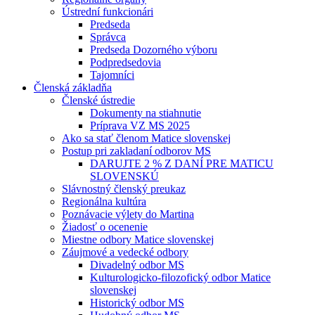
Ústrední funkcionári
Predseda
Správca
Predseda Dozorného výboru
Podpredsedovia
Tajomníci
Členská základňa
Členské ústredie
Dokumenty na stiahnutie
Príprava VZ MS 2025
Ako sa stať členom Matice slovenskej
Postup pri zakladaní odborov MS
DARUJTE 2 % Z DANÍ PRE MATICU
SLOVENSKÚ
Slávnostný členský preukaz
Regionálna kultúra
Poznávacie výlety do Martina
Žiadosť o ocenenie
Miestne odbory Matice slovenskej
Záujmové a vedecké odbory
Divadelný odbor MS
Kulturologicko-filozofický odbor Matice
slovenskej
Historický odbor MS