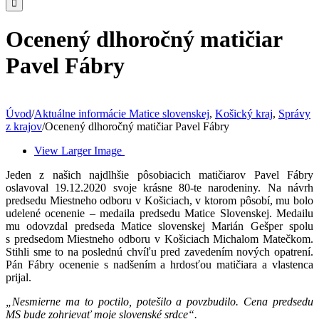
Ocenený dlhoročný matičiar
Pavel Fábry
Úvod
/
Aktuálne informácie Matice slovenskej
,
Košický kraj
,
Správy
z krajov
/
Ocenený dlhoročný matičiar Pavel Fábry
View Larger Image
Jeden z našich najdlhšie pôsobiacich matičiarov Pavel Fábry
oslavoval 19.12.2020 svoje krásne 80-te narodeniny. Na návrh
predsedu Miestneho odboru v Košiciach, v ktorom pôsobí, mu bolo
udelené ocenenie – medaila predsedu Matice Slovenskej. Medailu
mu odovzdal predseda Matice slovenskej Marián Gešper spolu
s predsedom Miestneho odboru v Košiciach Michalom Matečkom.
Stihli sme to na poslednú chvíľu pred zavedením nových opatrení.
Pán Fábry ocenenie s nadšením a hrdosťou matičiara a vlastenca
prijal.
„Nesmierne ma to poctilo, potešilo a povzbudilo. Cena predsedu
MS bude zohrievať moje slovenské srdce“.