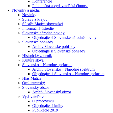
Konferencie
Publikačná a vydavateľská činnosť
Novinky a médiá
Novinky
Správy z krajov
Súťaže Matice slovenskej
Informačné ústredie
Slovenské národné noviny
Objednajte si Slovenské národné noviny
Slovenské pohľady
Archív Slovenské pohľady
Objednajte si Slovenské pohľady
Historický zborník
Kultúra slova
Slovensko – Národné spektrum
Archív Slovensko – Národné spektrum
Objednajte si Slovensko – Národné spektrum
Hlas Matice
Orol tatranský
Slovanský obzor
Archív Slovanský obzor
Vydavateľstvo
O pracovisku
Objednajte si knihy
Publikácie 2019