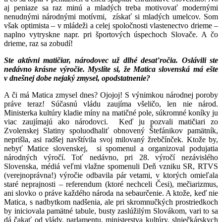
aj peniaze sa raz minú a mladých treba motivovať modernými
nenudnými národnými motívmi, získať si mladých umelcov. Som
však optimista – v mládeži a celej spoločnosti vlastenectvo drieme –
naplno vytryskne napr. pri športových úspechoch Slovače. A čo
drieme, raz sa zobudí!
Ste aktívni matičiar, národovec už dlhé desaťročia. Oslávili ste
nedávno krásne výročie. Myslíte si, že Matica slovenská má ešte
v dnešnej dobe nejaký zmysel, opodstatnenie?
A či má Matica zmysel dnes? Ojojoj! S výnimkou národnej poroby
práve teraz! Súčasnú vládu zaujíma všeličo, len nie národ.
Ministerka kultúry kladie míny na matičné pole, súkromné koníky ju
viac zaujímajú ako národovci. Keď ju pozvali matičiari zo
Zvolenskej Slatiny spoluodhaliť obnovený Štefánikov pamätník,
neprišla, asi radšej navštívila svoj milovaný žrebčínček. Ktože by,
nebyť Matice slovenskej, si spomenul a organizoval podujatia
národných výročí. Toť nedávno, pri 28. výročí nezávislého
Slovenska, médiá veľmi vlažne spomenuli Deň vzniku SR, RTVS
(verejnoprávna!) výročie odbavila pár vetami, v ktorých omieľala
staré neprajnosti – referendum (ktoré nechceli Česi), mečiarizmus,
ani slovko o práve každého národa na sebaurčenie. A ktože, keď nie
Matica, s nadbytkom nadšenia, ale pri skromnučkých prostriedkoch
by iniciovala pamätné tabule, busty zaslúžilým Slovákom, vari to sa
dá čakať od vlády, parlamentu, ministerstva kultúry, slniečkárskych