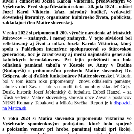
súvisí s činnosťou Jozefa Karola Viktorina, predovšetkým vo
Vyšehrade. Pred stopäťdesiatimi rokmi – 20. júla 1874 – odišiel
Jozef Karol Viktorin, kňaz, národný buditeľ, vydavateľ
slovenskej literatúry, organizátor kultúrneho života, publicista,
zakladajúci člen Matice slovenskej.
V roku 2022 si pripomenuli 200. výročie narodenia až trinástich
štúrovcov – známych, i menej známych. V tejto súvislosti bol
reflektovaný aj život a odkaz Jozefa Karola Viktorina, ktorý
spolu s Palárikom intenzívne spolupracoval so štúrovskou
generáciou, hoc je zaraďovaný aj medzi najmladšiu generáciu
katolíckych bernolákovcov. Pri tejto príležitosti mu bola
odhalená pamätná tabuľa v Kostole sv. Anny v Budíne
(Budapešti) s prítomnosťou predsedu Matice slovenskej Dr.
Gešpera, ale aj ďalších funkcionárov Matice slovenskej
. Viktorin
bol v tom istom roku pripomenutý znovu-odhalením pamätnej
tabule v obci Zavar – kde sa narodili tiež hudobný skladateľ Gejza
Dusík, historik Jozef Jablonický či futbalista Ľuboš Hanzel – za
účasti vedenia Matice slovenskej, starostu obce Zavar a poslancov
NRSR Romany Tabakovej a Miloša Svrčka. Report je k
dispozícii
na Matica.sk
.
V roku 2024 si Matica slovenská pripomenula Viktorina vo
Vyšehrade spomienkovým podujatím, ktoré bolo spojené
s položením vencov pri hrobe, pamätnej tabuli (pri škole),