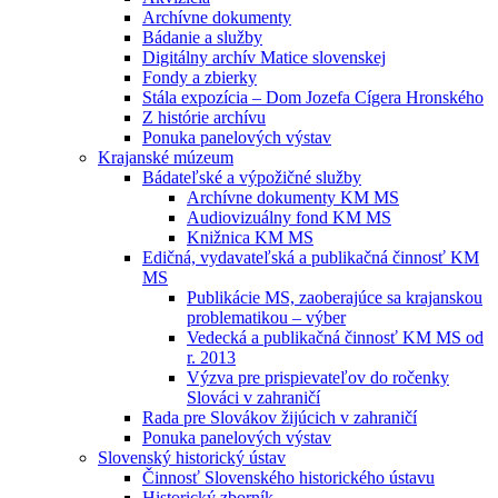
Archívne dokumenty
Bádanie a služby
Digitálny archív Matice slovenskej
Fondy a zbierky
Stála expozícia – Dom Jozefa Cígera Hronského
Z histórie archívu
Ponuka panelových výstav
Krajanské múzeum
Bádateľské a výpožičné služby
Archívne dokumenty KM MS
Audiovizuálny fond KM MS
Knižnica KM MS
Edičná, vydavateľská a publikačná činnosť KM
MS
Publikácie MS, zaoberajúce sa krajanskou
problematikou – výber
Vedecká a publikačná činnosť KM MS od
r. 2013
Výzva pre prispievateľov do ročenky
Slováci v zahraničí
Rada pre Slovákov žijúcich v zahraničí
Ponuka panelových výstav
Slovenský historický ústav
Činnosť Slovenského historického ústavu
Historický zborník