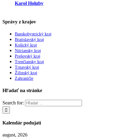
Karol Holuby
Správy z krajov
Banskobystrický kraj
Bratislavský kraj
Košický kraj
Nitriansky kraj
Prešovský kraj
Trenčiansky kraj
Trnavský kraj
Žilinský kraj
Zahraničie
Hľadať na stránke
Search for:
Kalendár podujatí
august, 2026