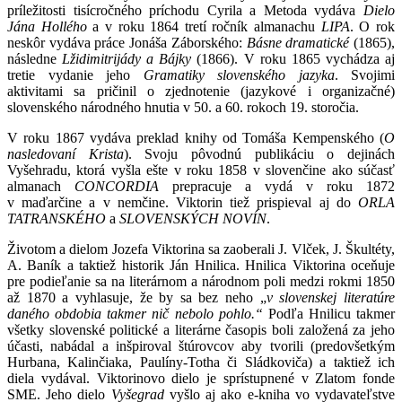
príležitosti tisícročného príchodu Cyrila a Metoda vydáva
Dielo
Jána Hollého
a v roku 1864 tretí ročník almanachu
LIPA
. O rok
neskôr vydáva práce Jonáša Záborského:
Básne dramatické
(1865),
následne
Lžidimitrijády a Bájky
(1866). V roku 1865 vychádza aj
tretie vydanie jeho
Gramatiky slovenského jazyka
. Svojimi
aktivitami sa pričinil o zjednotenie (jazykové i organizačné)
slovenského národného hnutia v 50. a 60. rokoch 19. storočia.
V roku 1867 vydáva preklad knihy od Tomáša Kempenského (
O
nasledovaní Krista
). Svoju pôvodnú publikáciu o dejinách
Vyšehradu, ktorá vyšla ešte v roku 1858 v slovenčine ako súčasť
almanach
CONCORDIA
prepracuje a vydá v roku 1872
v maďarčine a v nemčine. Viktorin tiež prispieval aj do
ORLA
TATRANSKÉHO
a
SLOVENSKÝCH NOVÍN
.
Životom a dielom Jozefa Viktorina sa zaoberali J. Vlček, J. Škultéty,
A. Baník a taktiež historik Ján Hnilica. Hnilica Viktorina oceňuje
pre podieľanie sa na literárnom a národnom poli medzi rokmi 1850
až 1870 a vyhlasuje, že by sa bez neho „
v slovenskej literatúre
daného obdobia takmer nič nebolo pohlo.“
Podľa Hnilicu takmer
všetky slovenské politické a literárne časopis boli založená za jeho
účasti, nabádal a inšpiroval štúrovcov aby tvorili (predovšetkým
Hurbana, Kalinčiaka, Paulíny-Totha či Sládkoviča) a taktiež ich
diela vydával. Viktorinovo dielo je sprístupnené v Zlatom fonde
SME. Jeho dielo
Vyšegrad
vyšlo aj ako e-kniha vo vydavateľstve