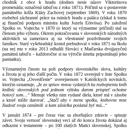
chodník z obce k hradu (dodnes nesie názov Viktorinova
promenáda; označená tabuľou z roku 1871). Pričinil sa o postavenie
pamätného kríža Kláry Zachovej (september 1869). V roku 1870
rozbehol záchranné práce na ruinách hradu a paláca (získal k tomu
aj finančnú podporu ministra kultu Jozefa Eötvösa). Po založení
Spolku sv. Vojtecha v 1870 (o ktorý sa významne pričinil) stal sa
členom jeho výboru. Okrem pokračovania v slovenských národných
aktivitách sa zameriava aj na všestranné pozdvihnutie svojich
farníkov. Starý vyšehradský kostol prebudoval v roku 1871 na školu
(na nej mu v roku 2013 odhalili Slováci z Maďarska dvojjazyčnú
pamätnú tabuľu – každoročne si na výročie úmrtia pripomínajú jeho
pamiatku).
Významným činom na poli podpory slovenského slova, kultúry
a života je aj jeho ďalší počin. V roku 1872 uverejnil v liste Spolku
sv. Vojtecha „Osvedčenie“ uverejnenom v Katolíckych novinách,
ktorým oznamuje, „
že zo spisov mnou vydaných ku rozhojneniu kníh
knižníc slovenských pod jednom výtisku darom prispieť ochotne
hotový som…“
Menuje všetky nim vydané diela, ktoré má v zásobe
a ktoré môže darovať. „
Stačí aby v mene spolku, knihovne mne
žiadosť svoju oznámili a kam zásielka poslaná byť má..
.“
V januári 1874 – pre čoraz viac sa zhoršujúce zdravie – spisuje
závet. Svoju vernosť slovenskej veci až do konca života dokázal aj
odkazmi v testamente – po 100 zlatých Matici slovenskej, Spolku