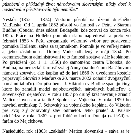
působení a příkladný život národovcům slovenským nikdy dosť k
nasledování představován býti nemůže.
“
Neskôr (1852 – 1874) Viktorin pôsobí na území dnešného
Maďarska. Od 1. apríla 1852 pôsobí vo farnosti sv. Petra v Starom
Budíne (Óbuda), dnes súčasť Budapešti, kde zotrval do konca roka
1855. Práce na Hollého pomníku slabo napredovali a preto vo
februári 1853 v Pešti zorganizuje výkonný výbor pre postavenie
pomníka Hollému, stáva sa tajomníkom. Pomník je vo veľkej miere
aj jeho zásluhou na Dobrej Vode odhalený v máji 1854. Po
osemmesačnom administrovaní tejto farnosti zostáva stále kaplánom.
Po preložení (od 1. 1. 1856) do samotného centra Uhorska, do
Budína, na nemeckú farnosť svätej Anny (na dnešnom Baťáňovom
námestí) zotrváva ako kaplán až do jari 1866 (v uvedenom kostole
pripravujú Slováci z Maďarska 20. marca 2022 odhaliť dvojjazyčnú
pamätnú tabuľu). Do pôsobenia J. Viktorina v Budíne spadajú činy,
ktoré ho zaradili medzi najobetavejších národných buditeľov a
slovenských dejateľov. V roku 1857 po druhý krát navrhuje zriadiť
Maticu slovenskú a taktiež Spolok sv. Vojtecha. V roku 1859 ho
navrhol arcibiskup J. Scitovský za vojenského kaplána, čo Viktorin
pre svoj zlý zdravotný stav odmietol. Jeho priateľ J. Palárik
odchádza v roku 1862 z protiľahlého brehu Dunaja (z Pešti) za
farára do Majcíchova.
Nasledujúci rok (1863) „zakladá“ Maticu slovenskú – stáva sa jej