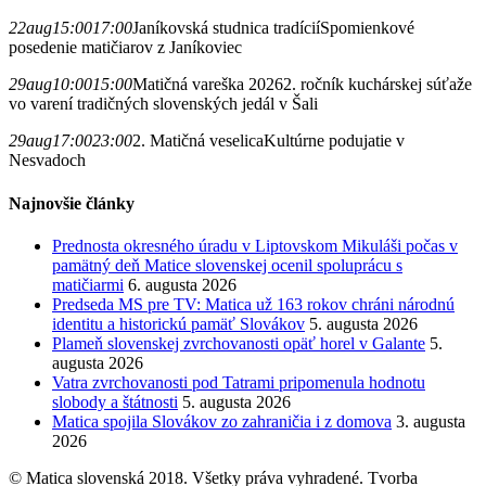
22
aug
15:00
17:00
Janíkovská studnica tradícií
Spomienkové
posedenie matičiarov z Janíkoviec
29
aug
10:00
15:00
Matičná vareška 2026
2. ročník kuchárskej súťaže
vo varení tradičných slovenských jedál v Šali
29
aug
17:00
23:00
2. Matičná veselica
Kultúrne podujatie v
Nesvadoch
Najnovšie články
Prednosta okresného úradu v Liptovskom Mikuláši počas v
pamätný deň Matice slovenskej ocenil spoluprácu s
matičiarmi
6. augusta 2026
Predseda MS pre TV: Matica už 163 rokov chráni národnú
identitu a historickú pamäť Slovákov
5. augusta 2026
Plameň slovenskej zvrchovanosti opäť horel v Galante
5.
augusta 2026
Vatra zvrchovanosti pod Tatrami pripomenula hodnotu
slobody a štátnosti
5. augusta 2026
Matica spojila Slovákov zo zahraničia i z domova
3. augusta
2026
© Matica slovenská 2018. Všetky práva vyhradené. Tvorba