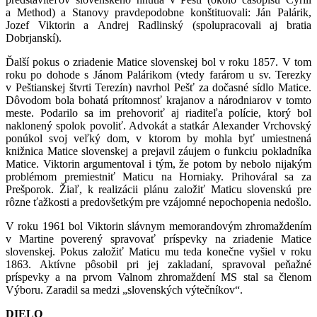
a Method) a Stanovy pravdepodobne konštituovali: Ján Palárik,
Jozef Viktorin a Andrej Radlinský (spolupracovali aj bratia
Dobrjanskí).
Ďalší pokus o zriadenie Matice slovenskej bol v roku 1857. V tom
roku po dohode s Jánom Palárikom (vtedy farárom u sv. Terezky
v Peštianskej štvrti Terezín) navrhol Pešť za dočasné sídlo Matice.
Dôvodom bola bohatá prítomnosť krajanov a národniarov v tomto
meste. Podarilo sa im prehovoriť aj riaditeľa polície, ktorý bol
naklonený spolok povoliť. Advokát a statkár Alexander Vrchovský
ponúkol svoj veľký dom, v ktorom by mohla byť umiestnená
knižnica Matice slovenskej a prejavil záujem o funkciu pokladníka
Matice. Viktorin argumentoval i tým, že potom by nebolo nijakým
problémom premiestniť Maticu na Horniaky. Prihováral sa za
Prešporok. Žiaľ, k realizácii plánu založiť Maticu slovenskú pre
rôzne ťažkosti a predovšetkým pre vzájomné nepochopenia nedošlo.
V roku 1961 bol Viktorin slávnym memorandovým zhromaždením
v Martine poverený spravovať príspevky na zriadenie Matice
slovenskej. Pokus založiť Maticu mu teda konečne vyšiel v roku
1863. Aktívne pôsobil pri jej zakladaní, spravoval peňažné
príspevky a na prvom Valnom zhromaždení MS stal sa členom
Výboru. Zaradil sa medzi „slovenských výtečníkov“.
DIELO