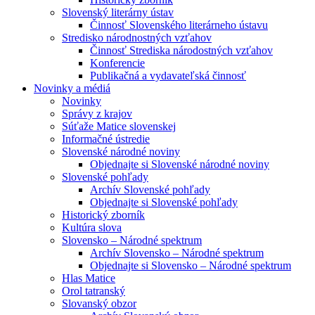
Slovenský literárny ústav
Činnosť Slovenského literárneho ústavu
Stredisko národnostných vzťahov
Činnosť Strediska národostných vzťahov
Konferencie
Publikačná a vydavateľská činnosť
Novinky a médiá
Novinky
Správy z krajov
Súťaže Matice slovenskej
Informačné ústredie
Slovenské národné noviny
Objednajte si Slovenské národné noviny
Slovenské pohľady
Archív Slovenské pohľady
Objednajte si Slovenské pohľady
Historický zborník
Kultúra slova
Slovensko – Národné spektrum
Archív Slovensko – Národné spektrum
Objednajte si Slovensko – Národné spektrum
Hlas Matice
Orol tatranský
Slovanský obzor