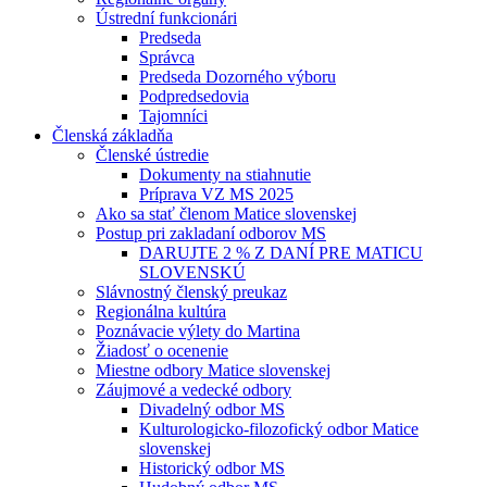
Ústrední funkcionári
Predseda
Správca
Predseda Dozorného výboru
Podpredsedovia
Tajomníci
Členská základňa
Členské ústredie
Dokumenty na stiahnutie
Príprava VZ MS 2025
Ako sa stať členom Matice slovenskej
Postup pri zakladaní odborov MS
DARUJTE 2 % Z DANÍ PRE MATICU
SLOVENSKÚ
Slávnostný členský preukaz
Regionálna kultúra
Poznávacie výlety do Martina
Žiadosť o ocenenie
Miestne odbory Matice slovenskej
Záujmové a vedecké odbory
Divadelný odbor MS
Kulturologicko-filozofický odbor Matice
slovenskej
Historický odbor MS