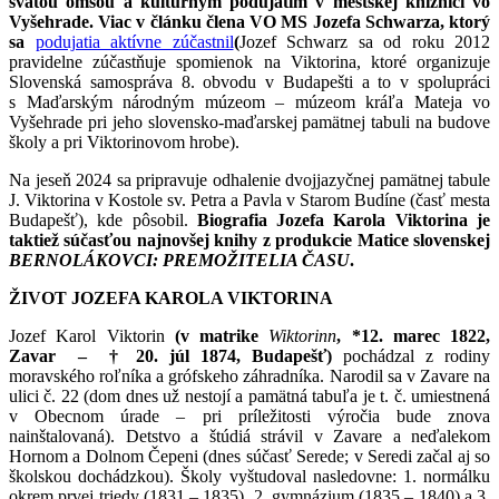
svätou omšou a kultúrnym podujatím v mestskej knižnici vo
Vyšehrade. Viac v článku člena VO MS Jozefa Schwarza, ktorý
sa
podujatia aktívne zúčastnil
(
Jozef Schwarz sa od roku 2012
pravidelne zúčastňuje spomienok na Viktorina, ktoré organizuje
Slovenská samospráva 8. obvodu v Budapešti a to v spolupráci
s Maďarským národným múzeom – múzeom kráľa Mateja vo
Vyšehrade pri jeho slovensko-maďarskej pamätnej tabuli na budove
školy a pri Viktorinovom hrobe).
Na jeseň 2024 sa pripravuje odhalenie dvojjazyčnej pamätnej tabule
J. Viktorina v Kostole sv. Petra a Pavla v Starom Budíne (časť mesta
Budapešť), kde pôsobil.
Biografia Jozefa Karola Viktorina je
taktiež súčasťou najnovšej knihy z produkcie Matice slovenskej
BERNOLÁKOVCI: PREMOŽITELIA ČASU
.
ŽIVOT JOZEFA KAROLA VIKTORINA
Jozef Karol Viktorin
(v matrike
Wiktorinn
, *12. marec 1822,
Zavar – † 20. júl 1874, Budapešť)
pochádzal z rodiny
moravského roľníka a grófskeho záhradníka. Narodil sa v Zavare na
ulici č. 22 (dom dnes už nestojí a pamätná tabuľa je t. č. umiestnená
v Obecnom úrade – pri príležitosti výročia bude znova
nainštalovaná). Detstvo a štúdiá strávil v Zavare a neďalekom
Hornom a Dolnom Čepeni (dnes súčasť Serede; v Seredi začal aj so
školskou dochádzkou). Školy vyštudoval nasledovne: 1. normálku
okrem prvej triedy (1831 – 1835), 2. gymnázium (1835 – 1840) a 3.