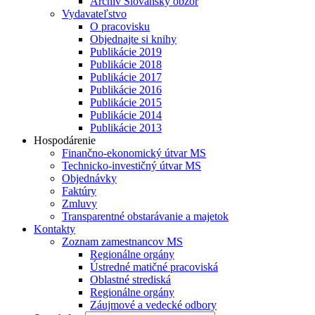
Archív Slovanský obzor
Vydavateľstvo
O pracovisku
Objednajte si knihy
Publikácie 2019
Publikácie 2018
Publikácie 2017
Publikácie 2016
Publikácie 2015
Publikácie 2014
Publikácie 2013
Hospodárenie
Finančno-ekonomický útvar MS
Technicko-investičný útvar MS
Objednávky
Faktúry
Zmluvy
Transparentné obstarávanie a majetok
Kontakty
Zoznam zamestnancov MS
Regionálne orgány
Ústredné matičné pracoviská
Oblastné strediská
Regionálne orgány
Záujmové a vedecké odbory