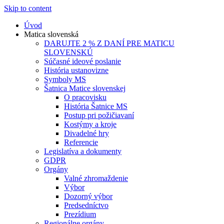
Skip to content
Úvod
Matica slovenská
DARUJTE 2 % Z DANÍ PRE MATICU
SLOVENSKÚ
Súčasné ideové poslanie
História ustanovizne
Symboly MS
Šatnica Matice slovenskej
O pracovisku
História Šatnice MS
Postup pri požičiavaní
Kostýmy a kroje
Divadelné hry
Referencie
Legislatíva a dokumenty
GDPR
Orgány
Valné zhromaždenie
Výbor
Dozorný výbor
Predsedníctvo
Prezídium
Regionálne orgány