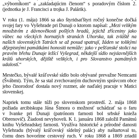
„výborníkom“ a „zakladajúcim členom“ s poradovým číslom 2.
(jednotka je J. Francisci a trojka J. Palárik).
V roku (1. mája) 1866 sa ako štyridsaťštyri ročný konečne dočká
svojej fary vo Vyšehrade pri Dunaji o ktorom napísal: „
Mezi velikým
množstvím z dávnověkosti pošlých hradů, jejichž zříceniny jako
vůbec na všeckých hornatých stranách Uhorska, tak zvláště na
naších slovenských Tatrách se až posud spatrují, žáden se tolikými
dějepisnými památkámi honositi nemůže: jako v pešťanské stolici na
pravém břehu Dunaje ležící Vyšegrad, někdejší sídlo nejslavnějších
králů uhorských, dějiště velikých, i pro Slovanstvo památných
udalostí
.“
Mestečko, bývalé kráľovské sídlo bolo obývané prevažne Nemcami
(Švábmi). Tým, že sa stal zvrchovaným duchovným správcom obce
jeho činorodosť dostala nový rozmer, ale naďalej pracuje v Matici
slovenskej.
Napriek tomu stále túži po slovenskom prostredí. 2. mája 1868
požiada arcibiskupa Jána Šimora o možnosť uchádzať sa o faru
v Ivanke pri Dunaji (patrónom farnosti bol srbské knieža
Obrenovič). Žiadosti nevyhoveli. K 1. januáru 1868 založil Pamätnú
knihu Vyšehradskej farnosti. Využíva historické a prírodné danosti
Vyšehradu (bývalý kráľovský sídelný palác) aby naštartoval to,
čomu dnes hovoríme cestovný ruch. V roku 1868 a 1869 zriadil