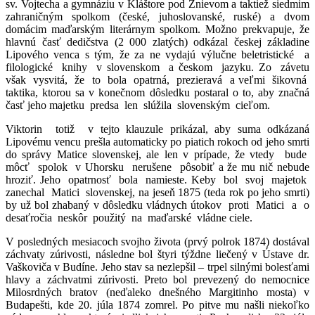
sv. Vojtecha a gymnáziu v Kláštore pod Znievom a taktiež siedmim
zahraničným spolkom (české, juhoslovanské, ruské) a dvom
domácim maďarským literárnym spolkom. Možno prekvapuje, že
hlavnú časť dedičstva (2 000 zlatých) odkázal českej základine
Lipového venca s tým, že za ne vydajú výlučne beletristické a
filologické knihy v slovenskom a českom jazyku. Zo závetu
však vysvitá, že to bola opatrná, prezieravá a veľmi šikovná
taktika, ktorou sa v konečnom dôsledku postaral o to, aby značná
časť jeho majetku predsa len slúžila slovenským cieľom.
Viktorin totiž v tejto klauzule prikázal, aby suma odkázaná
Lipovému vencu prešla automaticky po piatich rokoch od jeho smrti
do správy Matice slovenskej, ale len v prípade, že vtedy bude
môcť spolok v Uhorsku nerušene pôsobiť a že mu nič nebude
hroziť. Jeho opatrnosť bola namieste. Keby bol svoj majetok
zanechal Matici slovenskej, na jeseň 1875 (teda rok po jeho smrti)
by už bol zhabaný v dôsledku vládnych útokov proti Matici a o
desaťročia neskôr použitý na maďarské vládne ciele.
V posledných mesiacoch svojho života (prvý polrok 1874) dostával
záchvaty zúrivosti, následne bol štyri týždne liečený v Ústave dr.
Vaškoviča v Budíne. Jeho stav sa nezlepšil – trpel silnými bolesťami
hlavy a záchvatmi zúrivosti. Preto bol prevezený do nemocnice
Milosrdných bratov (neďaleko dnešného Margitinho mosta) v
Budapešti, kde 20. júla 1874 zomrel. Po pitve mu našli niekoľko