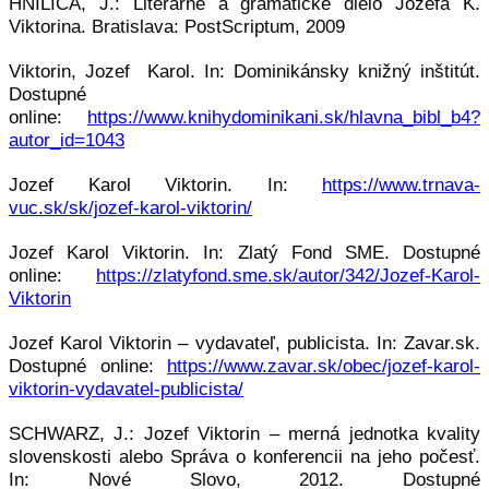
HNILICA, J.: Literárne a gramatické dielo Jozefa K.
Viktorina. Bratislava: PostScriptum, 2009
Viktorin, Jozef Karol. In: Dominikánsky knižný inštitút.
Dostupné
online:
https://www.knihydominikani.sk/hlavna_bibl_b4?
autor_id=1043
Jozef Karol Viktorin. In:
https://www.trnava-
vuc.sk/sk/jozef-karol-viktorin/
Jozef Karol Viktorin. In: Zlatý Fond SME. Dostupné
online:
https://zlatyfond.sme.sk/autor/342/Jozef-Karol-
Viktorin
Jozef Karol Viktorin – vydavateľ, publicista. In: Zavar.sk.
Dostupné online:
https://www.zavar.sk/obec/jozef-karol-
viktorin-vydavatel-publicista/
SCHWARZ, J.: Jozef Viktorin – merná jednotka kvality
slovenskosti alebo Správa o konferencii na jeho počesť.
In: Nové Slovo, 2012. Dostupné