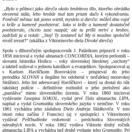
„
Bylo o pôlnoci jako dievča okolo hrobitova išlo, ktorého ohrádka
otvorená stála, lebo hrobár mal tam priam dačo k vykonávaniu.
Poněváč měsiac tak jasno svietil, myslelo si dievča: môžeš dnu vojsť
a kríže a kameně poobzierať. Jako si kríže a kameně dostatočně
poobzieralo, chcelo zase nazpät; ale tu prišli mrtví z hrobov,
zadržali ju a volali: „Stoj! Ty zostaneš tu! My si musíme spoločně
rováš zrezať
!“ (ukážka z Viktorinovho diela
Divoké dievča
)
Spolu s dlhoročným spolupracovník J. Palárikom pripravil v roku
1858 inicioval a vydal almanach
CONCORDIA
, ktorým prelomili –
slovami historika Hnilicu – roky slovenskej literárnej „suchoty“
a taktiež usiloval o jednotu katolíkov a evanjelikov. Spolupracoval aj
s Karlom Havlíčkom Borovským – prispieval do jeho
periodika
SLOVAN
a ilegálne ho odoberal v neďalekej moravskej
Strážnici. Jeho list adresovaný Havlíčkovi – ktorý sa dostal do rúk
rakúskej polície – definitívne rozhodol o jeho preložení ako
„pansláva“ mimo slovenského územia. V roku 1860 inicioval
vydávanie časopisu
SOKOL
, vydal prvé číslo almanachu
LIPA
,
napísal a vydal
Gramatiku slovenského jazyka
v nemčine. V roku
1861 vychádza jeho zásluhou
Dielo Andreja Sládkoviča
. V tom
istom roku začína J Francisci (aj v spolupráci s Viktorinom)
vydávať
Pešťbudínske vedomosti
– predchodca
Slovenských
národných novín
. V roku 1862 vydáva Viktorin druhý ročník
almanachu LIPA a vychádza tiež druhé vydanie jeho
Gramatiky
. Pri