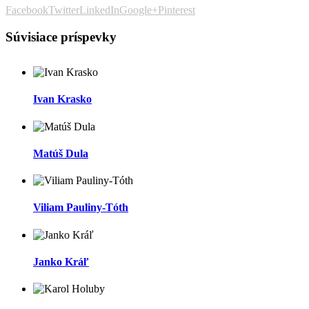
Facebook
Twitter
LinkedIn
Google+
Pinterest
Súvisiace príspevky
Ivan Krasko
Matúš Dula
Viliam Pauliny-Tóth
Janko Kráľ