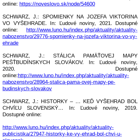
online:
https://noveslovo.sk/node/54600
SCHWARZ, J.: SPOMIENKY NA JOZEFA VIKTORINA
VO VYŠEHRADE. In: Ľudové noviny, 2021. Dostupné
online:
http://www.luno.hu/index.php/aktuality/aktuality-
nabozenstvo/29776-spomienky-na-jozefa-viktorina-vo-vy-
ehrade
SCHWARZ, J.: STÁLICA PAMÄŤOVEJ MAPY
PEŠŤBUDÍNSKYCH SLOVÁKOV. In: Ľudové noviny,
2020. Dostupné
online:
http://www.luno.hu/index.php/aktuality/aktuality-
nabozenstvo/28964-stalica-pama-ovej-mapy-pe-
budinskych-slovakov
SCHWARZ, J.: HISTORKY – … KEĎ VYŠEHRAD BOL
CHVÍĽU SLOVENSKÝ… In: Ľudové noviny, 2019.
Dostupné online:
http://www.luno.hu/index.php/aktuality/aktuality-
publicistika/27947-historky-ke-vy-ehrad-bol-chvi-u-