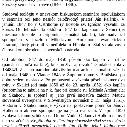
kňazský seminár v Trnave (1840 – 1846).
Študoval teológiu v trnavskom biskupskom semináre (spolužiakom
v seminári bol jeho neskôr celoživotný priateľ Ján Palárik). V
januári 1847 ho v Ostrihome (v kostole sv. Ignáca) vysvätili za
kňaza. Od februára do októbra 1847 bol kaplánom v Senici (na
miestnom kostole to pripomína pamätná tabuľa), kde nadviazal
spoluprácu s Jozefom Miloslavom Hurbanom, evanjelickým
farárom, ktorý pôsobil v neďalekom Hlbokom. Stal sa aktívnym
činovníkom obrodenia slovenského národa.
Od októbra 1847 do mája 1850 pôsobí ako kaplán v Trstíne
(pamätná tabuľa na fare), kde prežíva aj revolučné udalosti rokov
1848/49. Za jeho národné aktivity ho maďarskí nacionalisti väznia
od mája 1848 do Vianoc 1848 v Župnom dome v Bratislave po
dobu sedem mesiacov. Po prepustení z väzenia pôsobí takmer dva
roky v Skalici (od mája 1850 až do 23. apríla 1852) ako kaplán
(pripomína to tabuľa na r. k. fare pri kostole sv. Michala Archanjela;
so Skalicou je spojená aj jeho prvá iniciatíva založiť Maticu
slovenskú uverejnená v Slovenských novinách z 15. mája 1851).
Viktorin v Skalici iniciuje výzvu na postavenie pomníka Jánovi
Hollému a aktívne spolupracuje na jeho realizácii. V apríli 1850
zvoláva k tomu schôdzu na Dobrú Vodu. O Jánovi Hollom napísal
tieto vďačné slová:„
Na obloze literatury slovenské stkví se co hvězda
první velikosti nesmrtelný básník Ján Hollý, jehož blahonosné