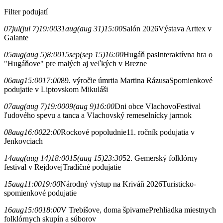
Filter podujatí
07
jul
(jul 7)
19:00
31
aug
(aug 31)
15:00
Salón 2026
Výstava Arttex v
Galante
05
aug
(aug 5)
8:00
15
sep
(sep 15)
16:00
Hugáň pas
Interaktívna hra o
"Hugáňove" pre malých aj veľkých v Brezne
06
aug
15:00
17:00
89. výročie úmrtia Martina Rázusa
Spomienkové
podujatie v Liptovskom Mikuláši
07
aug
(aug 7)
19:00
09
(aug 9)
16:00
Dni obce Vlachovo
Festival
ľudového spevu a tanca a Vlachovský remeselnícky jarmok
08
aug
16:00
22:00
Rockové popoludnie
11. ročník podujatia v
Jenkovciach
14
aug
(aug 14)
18:00
15
(aug 15)
23:30
52. Gemerský folklórny
festival v Rejdovej
Tradičné podujatie
15
aug
11:00
19:00
Národný výstup na Kriváň 2026
Turisticko-
spomienkové podujatie
16
aug
15:00
18:00
V Trebišove, doma špivame
Prehliadka miestnych
folklórnych skupín a súborov