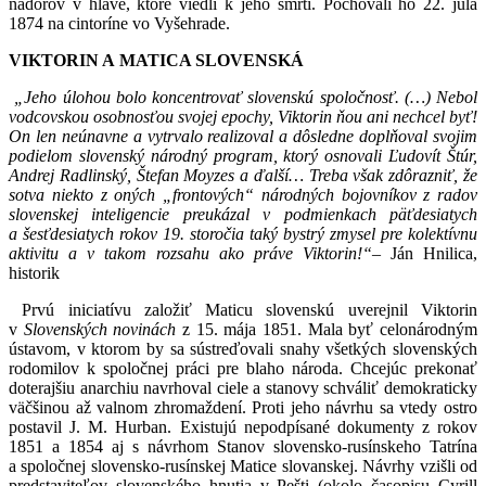
nádorov v hlave, ktoré viedli k jeho smrti. Pochovali ho 22. júla
1874 na cintoríne vo Vyšehrade.
VIKTORIN A MATICA SLOVENSKÁ
„Jeho úlohou bolo koncentrovať slovenskú spoločnosť. (…) Nebol
vodcovskou osobnosťou svojej epochy, Viktorin ňou ani nechcel byť!
On len neúnavne a vytrvalo realizoval a dôsledne doplňoval svojim
podielom slovenský národný program, ktorý osnovali Ľudovít Štúr,
Andrej Radlinský, Štefan Moyzes a ďalší… Treba však zdôrazniť, že
sotva niekto z oných „frontových“ národných bojovníkov z radov
slovenskej inteligencie preukázal v podmienkach päťdesiatych
a šesťdesiatych rokov 19. storočia taký bystrý zmysel pre kolektívnu
aktivitu a v takom rozsahu ako práve Viktorin!“–
Ján Hnilica,
historik
Prvú iniciatívu založiť Maticu slovenskú uverejnil Viktorin
v
Slovenských novinách
z 15. mája 1851. Mala byť celonárodným
ústavom, v ktorom by sa sústreďovali snahy všetkých slovenských
rodomilov k spoločnej práci pre blaho národa. Chcejúc prekonať
doterajšiu anarchiu navrhoval ciele a stanovy schváliť demokraticky
väčšinou až valnom zhromaždení. Proti jeho návrhu sa vtedy ostro
postavil J. M. Hurban. Existujú nepodpísané dokumenty z rokov
1851 a 1854 aj s návrhom Stanov slovensko-rusínskeho Tatrína
a spoločnej slovensko-rusínskej Matice slovanskej. Návrhy vzišli od
predstaviteľov slovenského hnutia v Pešti (okolo časopisu Cyrill