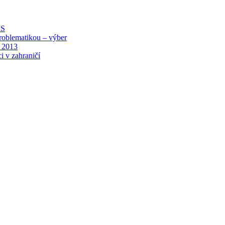
MS
roblematikou – výber
 2013
i v zahraničí