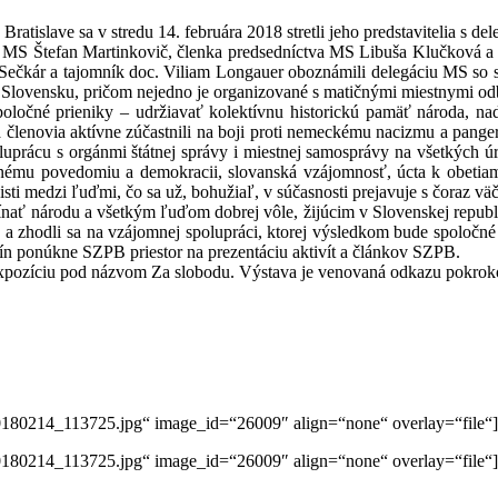
ratislave sa v stredu 14. februára 2018 stretli jeho predstavitelia s de
S Štefan Martinkovič, členka predsedníctva MS Libuša Klučková a 
Sečkár a tajomník doc. Viliam Longauer oboznámili delegáciu MS so 
om Slovensku, pričom nejedno je organizované s matičnými miestnymi 
oločné prieniky – udržiavať kolektívnu historickú pamäť národa, n
i a členovia aktívne zúčastnili na boji proti nemeckému nacizmu a 
prácu s orgánmi štátnej správy i miestnej samosprávy na všetkých úr
rodnému povedomiu a demokracii, slovanská vzájomnosť, úcta k obet
ti medzi ľuďmi, čo sa už, bohužiaľ, v súčasnosti prejavuje s čoraz väč
ínať národu a všetkým ľuďom dobrej vôle, žijúcim v Slovenskej republi
 zhodli sa na vzájomnej spolupráci, ktorej výsledkom bude spoločné 
n ponúkne SZPB priestor na prezentáciu aktivít a článkov SZPB.
álu expozíciu pod názvom Za slobodu. Výstava je venovaná odkazu pokro
/20180214_113725.jpg“ image_id=“26009″ align=“none“ overlay=“file“]
/20180214_113725.jpg“ image_id=“26009″ align=“none“ overlay=“file“]