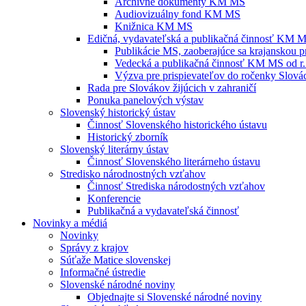
Archívne dokumenty KM MS
Audiovizuálny fond KM MS
Knižnica KM MS
Edičná, vydavateľská a publikačná činnosť KM 
Publikácie MS, zaoberajúce sa krajanskou p
Vedecká a publikačná činnosť KM MS od r.
Výzva pre prispievateľov do ročenky Slovác
Rada pre Slovákov žijúcich v zahraničí
Ponuka panelových výstav
Slovenský historický ústav
Činnosť Slovenského historického ústavu
Historický zborník
Slovenský literárny ústav
Činnosť Slovenského literárneho ústavu
Stredisko národnostných vzťahov
Činnosť Strediska národostných vzťahov
Konferencie
Publikačná a vydavateľská činnosť
Novinky a médiá
Novinky
Správy z krajov
Súťaže Matice slovenskej
Informačné ústredie
Slovenské národné noviny
Objednajte si Slovenské národné noviny