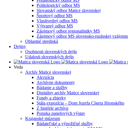
Pedagogický odbor MS
Politologický odbor MS
Slovanský odbor Matice slovenskej
Športový odbor MS
Vlastivedný odbor MS
Výtvarný odbor MS
Záujmový odbor regionalistiky MS
Záujmový odbor MS slovensko-rusínskej vzájomno
Oblastné strediská
Dejiny
Osobnosti slovenských dejín
Udalosti slovenských dejín
Veda
Archív Matice slovenskej
Akvizícia
Archívne dokumenty
Bádanie a služby
Digitálny archív Matice slovenskej
Fondy a zbierky
Stála expozícia – Dom Jozefa Cígera Hronského
Z histórie archívu
Ponuka panelových výstav
Krajanské múzeum
Bádateľské a výpožičné služby