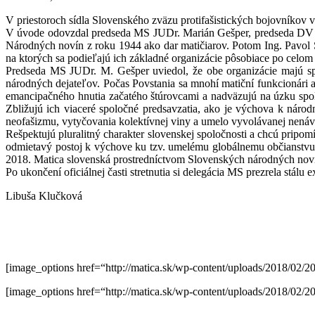
V priestoroch sídla Slovenského zväzu protifašistických bojovníkov v B
V úvode odovzdal predseda MS JUDr. Marián Gešper, predseda DV M
Národných novín z roku 1944 ako dar matičiarov. Potom Ing. Pavol 
na ktorých sa podieľajú ich základné organizácie pôsobiace po cel
Predseda MS JUDr. M. Gešper uviedol, že obe organizácie majú sp
národných dejateľov. Počas Povstania sa mnohí matiční funkcionár
emancipačného hnutia začatého štúrovcami a nadväzujú na úzku spolu
Zbližujú ich viaceré spoločné predsavzatia, ako je výchova k ná
neofašizmu, vytyčovania kolektívnej viny a umelo vyvolávanej nenávis
Rešpektujú pluralitný charakter slovenskej spoločnosti a chcú pripom
odmietavý postoj k výchove ku tzv. umelému globálnemu občianstvu a
2018. Matica slovenská prostredníctvom Slovenských národných noví
Po ukončení oficiálnej časti stretnutia si delegácia MS prezrela st
Libuša Klučková
[image_options href=“http://matica.sk/wp-content/uploads/2018/02
[image_options href=“http://matica.sk/wp-content/uploads/2018/02