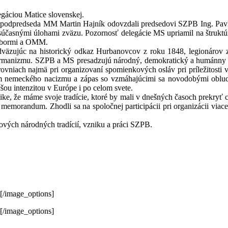
legáciou Matice slovenskej.
podpredseda MM Martin Hajník odovzdali predsedovi SZPB Ing. Pavl
súčasnými úlohami zväzu. Pozornosť delegácie MS upriamil na štrukt
odbormi a OMM.
adväzujúc na historický odkaz Hurbanovcov z roku 1848, legionárov
pangermanizmu. SZPB a MS presadzujú národný, demokratický a humánn
ovniach najmä pri organizovaní spomienkových osláv pri príležitosti 
iam nemeckého nacizmu a zápas so vzmáhajúcimi sa novodobými oblu
šou intenzitou v Európe i po celom svete.
ke, že máme svoje tradície, ktoré by mali v dnešných časoch prekryť c
memorandum. Zhodli sa na spoločnej participácii pri organizácii via
kových národných tradícií, vzniku a práci SZPB.
[/image_options]
[/image_options]