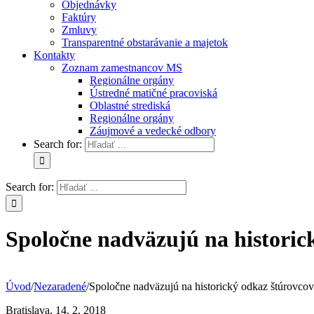
Objednávky
Faktúry
Zmluvy
Transparentné obstarávanie a majetok
Kontakty
Zoznam zamestnancov MS
Regionálne orgány
Ústredné matičné pracoviská
Oblastné strediská
Regionálne orgány
Záujmové a vedecké odbory
Search for:
Search for:
Spoločne nadväzujú na historic
Úvod
/
Nezaradené
/
Spoločne nadväzujú na historický odkaz štúrovcov
Bratislava, 14. 2. 2018