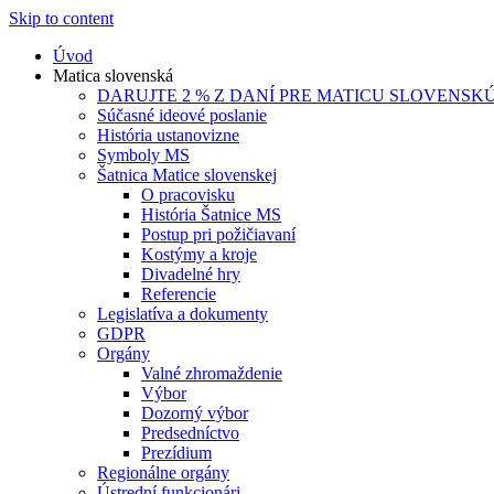
Skip to content
Úvod
Matica slovenská
DARUJTE 2 % Z DANÍ PRE MATICU SLOVENSK
Súčasné ideové poslanie
História ustanovizne
Symboly MS
Šatnica Matice slovenskej
O pracovisku
História Šatnice MS
Postup pri požičiavaní
Kostýmy a kroje
Divadelné hry
Referencie
Legislatíva a dokumenty
GDPR
Orgány
Valné zhromaždenie
Výbor
Dozorný výbor
Predsedníctvo
Prezídium
Regionálne orgány
Ústrední funkcionári