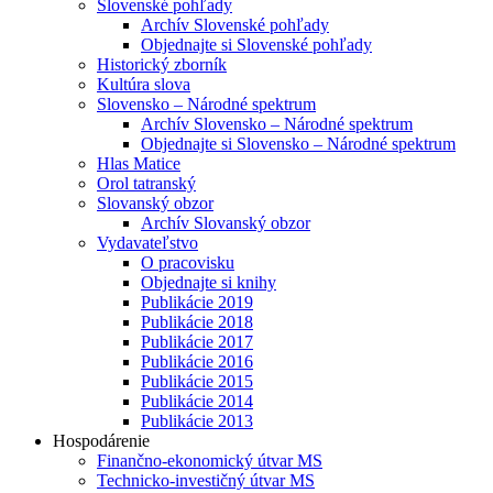
Slovenské pohľady
Archív Slovenské pohľady
Objednajte si Slovenské pohľady
Historický zborník
Kultúra slova
Slovensko – Národné spektrum
Archív Slovensko – Národné spektrum
Objednajte si Slovensko – Národné spektrum
Hlas Matice
Orol tatranský
Slovanský obzor
Archív Slovanský obzor
Vydavateľstvo
O pracovisku
Objednajte si knihy
Publikácie 2019
Publikácie 2018
Publikácie 2017
Publikácie 2016
Publikácie 2015
Publikácie 2014
Publikácie 2013
Hospodárenie
Finančno-ekonomický útvar MS
Technicko-investičný útvar MS