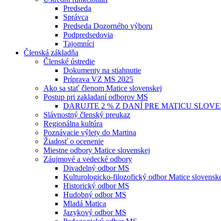
Predseda
Správca
Predseda Dozorného výboru
Podpredsedovia
Tajomníci
Členská základňa
Členské ústredie
Dokumenty na stiahnutie
Príprava VZ MS 2025
Ako sa stať členom Matice slovenskej
Postup pri zakladaní odborov MS
DARUJTE 2 % Z DANÍ PRE MATICU SLOV
Slávnostný členský preukaz
Regionálna kultúra
Poznávacie výlety do Martina
Žiadosť o ocenenie
Miestne odbory Matice slovenskej
Záujmové a vedecké odbory
Divadelný odbor MS
Kulturologicko-filozofický odbor Matice slovensk
Historický odbor MS
Hudobný odbor MS
Mladá Matica
Jazykový odbor MS