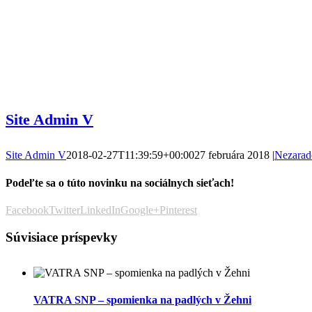
Site Admin V
Site Admin V
2018-02-27T11:39:59+00:00
27 februára 2018
|
Nezarad
Podeľte sa o túto novinku na sociálnych sieťach!
Facebook
Twitter
LinkedIn
Google+
Pinterest
Súvisiace príspevky
VATRA SNP – spomienka na padlých v Žehni