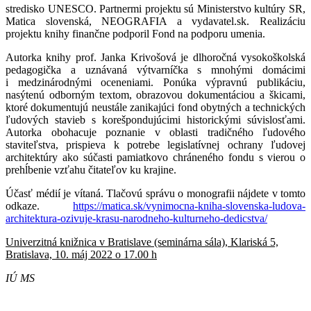
stredisko UNESCO. Partnermi projektu sú Ministerstvo kultúry SR,
Matica slovenská, NEOGRAFIA a vydavatel.sk. Realizáciu
projektu knihy finančne podporil Fond na podporu umenia.
Autorka knihy prof. Janka Krivošová je dlhoročná vysokoškolská
pedagogička a uznávaná výtvarníčka s mnohými domácimi
i medzinárodnými oceneniami. Ponúka výpravnú publikáciu,
nasýtenú odborným textom, obrazovou dokumentáciou a škicami,
ktoré dokumentujú neustále zanikajúci fond obytných a technických
ľudových stavieb s korešpondujúcimi historickými súvislosťami.
Autorka obohacuje poznanie v oblasti tradičného ľudového
staviteľstva, prispieva k potrebe legislatívnej ochrany ľudovej
architektúry ako súčasti pamiatkovo chráneného fondu s vierou o
prehĺbenie vzťahu čitateľov ku krajine.
Účasť médií je vítaná. Tlačovú správu o monografii nájdete v tomto
odkaze.
https://matica.sk/vynimocna-kniha-slovenska-ludova-
architektura-ozivuje-krasu-narodneho-kulturneho-dedicstva/
Univerzitná knižnica v Bratislave (seminárna sála), Klariská 5,
Bratislava, 10. máj 2022 o 17.00 h
IÚ MS