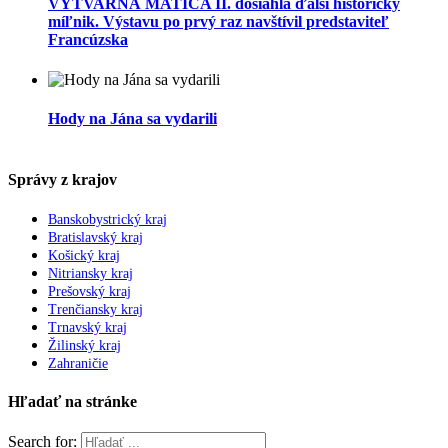
VÝTVARNÁ MATICA II. dosiahla ďalší historický
míľnik. Výstavu po prvý raz navštívil predstaviteľ
Francúzska
Hody na Jána sa vydarili
Správy z krajov
Banskobystrický kraj
Bratislavský kraj
Košický kraj
Nitriansky kraj
Prešovský kraj
Trenčiansky kraj
Trnavský kraj
Žilinský kraj
Zahraničie
Hľadať na stránke
Search for: