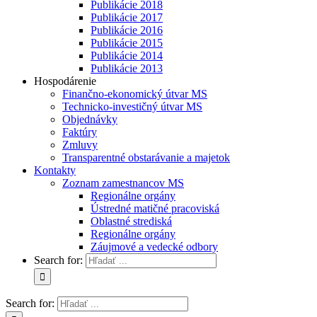
Publikácie 2018
Publikácie 2017
Publikácie 2016
Publikácie 2015
Publikácie 2014
Publikácie 2013
Hospodárenie
Finančno-ekonomický útvar MS
Technicko-investičný útvar MS
Objednávky
Faktúry
Zmluvy
Transparentné obstarávanie a majetok
Kontakty
Zoznam zamestnancov MS
Regionálne orgány
Ústredné matičné pracoviská
Oblastné strediská
Regionálne orgány
Záujmové a vedecké odbory
Search for:
Search for: