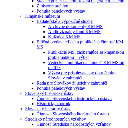
Stála expozícia – Dom Jozefa Cígera Hronského
Z histórie archívu
Ponuka panelových výstav
Krajanské múzeum
Bádateľské a výpožičné služby
Archívne dokumenty KM MS
Audiovizuálny fond KM MS
Knižnica KM MS
Edičná, vydavateľská a publikačná činnosť KM
MS
Publikácie MS, zaoberajúce sa krajanskou
problematikou – výber
Vedecká a publikačná činnosť KM MS od
r. 2013
Výzva pre prispievateľov do ročenky
Slováci v zahraničí
Rada pre Slovákov žijúcich v zahraničí
Ponuka panelových výstav
Slovenský historický ústav
Činnosť Slovenského historického ústavu
Historický zborník
Slovenský literárny ústav
Činnosť Slovenského literárneho ústavu
Stredisko národnostných vzťahov
Činnosť Strediska národostných vzťahov