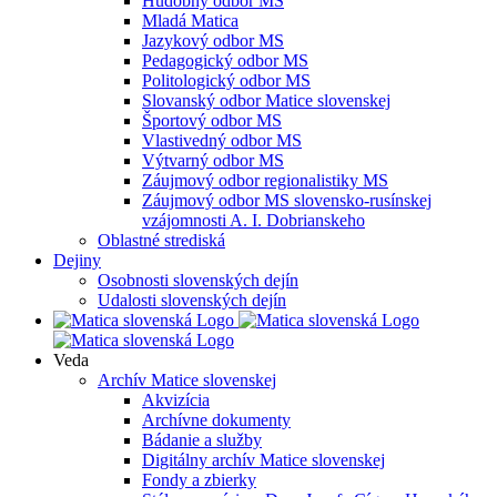
Hudobný odbor MS
Mladá Matica
Jazykový odbor MS
Pedagogický odbor MS
Politologický odbor MS
Slovanský odbor Matice slovenskej
Športový odbor MS
Vlastivedný odbor MS
Výtvarný odbor MS
Záujmový odbor regionalistiky MS
Záujmový odbor MS slovensko-rusínskej
vzájomnosti A. I. Dobrianskeho
Oblastné strediská
Dejiny
Osobnosti slovenských dejín
Udalosti slovenských dejín
Veda
Archív Matice slovenskej
Akvizícia
Archívne dokumenty
Bádanie a služby
Digitálny archív Matice slovenskej
Fondy a zbierky