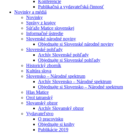
Konferencie
Publikačná a vydavateľská činnosť
Novinky a médiá
Novinky
Správy z krajov
Súťaže Matice slovenskej
Informačné ústredie
Slovenské národné noviny
Objednajte si Slovenské národné noviny
Slovenské pohľady
Archív Slovenské pohľady
Objednajte si Slovenské pohľady
Historický zborník
Kultúra slova
Slovensko – Národné spektrum
Archív Slovensko – Národné spektrum
Objednajte si Slovensko – Národné spektrum
Hlas Matice
Orol tatranský
Slovanský obzor
Archív Slovanský obzor
Vydavateľstvo
O pracovisku
Objednajte si knihy
Publikácie 2019