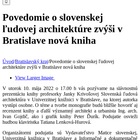
Povedomie o slovenskej
ľudovej architektúre zvýši v
Bratislave nová kniha
Úvod
/
Bratislavský kraj
/
Povedomie o slovenskej ľudovej
architektúre zvýši v Bratislave nová kniha
View Larger Image
V utorok 10. mája 2022 o 17.00 h vás pozývame na slávnostnú
prezentáciu knihy profesorky Janky Krivošovej Slovenská ľudová
architektúra v Univerzitnej knižnici v Bratislave, na ktorej autorka
vystúpi osobne. O téme a tvorbe monografie budú bližšie hovoriť aj
recenzent knihy a ďalší významný architekt a urbanista Ing. arch.
Ivan Gojdič, ako i grafik knihy Peter Ďurík. Podujatie osvieži
hudbou klaviristka Tatiana Lenková-Hurová.
Organizátormi podujatia sú Vydavateľstvo Matice slovenskej,
Univerzitná knižnica v Bratislave a Informačné a dokumentačné