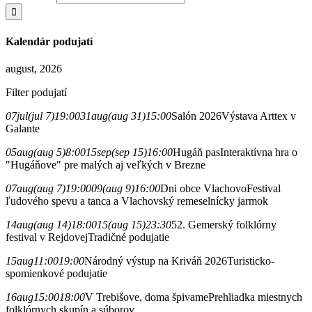
Kalendár podujatí
august, 2026
Filter podujatí
07
jul
(jul 7)
19:00
31
aug
(aug 31)
15:00
Salón 2026
Výstava Arttex v
Galante
05
aug
(aug 5)
8:00
15
sep
(sep 15)
16:00
Hugáň pas
Interaktívna hra o
"Hugáňove" pre malých aj veľkých v Brezne
07
aug
(aug 7)
19:00
09
(aug 9)
16:00
Dni obce Vlachovo
Festival
ľudového spevu a tanca a Vlachovský remeselnícky jarmok
14
aug
(aug 14)
18:00
15
(aug 15)
23:30
52. Gemerský folklórny
festival v Rejdovej
Tradičné podujatie
15
aug
11:00
19:00
Národný výstup na Kriváň 2026
Turisticko-
spomienkové podujatie
16
aug
15:00
18:00
V Trebišove, doma špivame
Prehliadka miestnych
folklórnych skupín a súborov