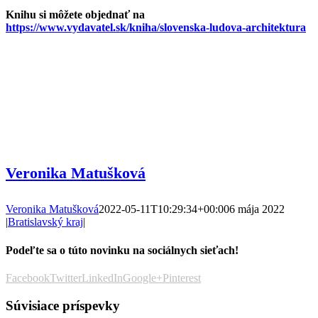
Knihu si môžete objednať na
https://www.vydavatel.sk/kniha/slovenska-ludova-architektura
Veronika Matušková
Veronika Matušková
2022-05-11T10:29:34+00:00
6 mája 2022
|
Bratislavský kraj
|
Podeľte sa o túto novinku na sociálnych sieťach!
Facebook
Twitter
LinkedIn
Google+
Pinterest
Súvisiace príspevky