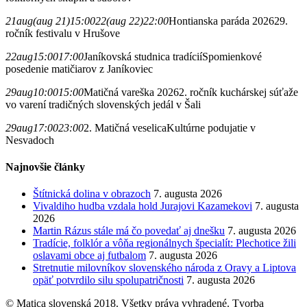
21
aug
(aug 21)
15:00
22
(aug 22)
22:00
Hontianska paráda 2026
29.
ročník festivalu v Hrušove
22
aug
15:00
17:00
Janíkovská studnica tradícií
Spomienkové
posedenie matičiarov z Janíkoviec
29
aug
10:00
15:00
Matičná vareška 2026
2. ročník kuchárskej súťaže
vo varení tradičných slovenských jedál v Šali
29
aug
17:00
23:00
2. Matičná veselica
Kultúrne podujatie v
Nesvadoch
Najnovšie články
Štítnická dolina v obrazoch
7. augusta 2026
Vivaldiho hudba vzdala hold Jurajovi Kazamekovi
7. augusta
2026
Martin Rázus stále má čo povedať aj dnešku
7. augusta 2026
Tradície, folklór a vôňa regionálnych špecialít: Plechotice žili
oslavami obce aj futbalom
7. augusta 2026
Stretnutie milovníkov slovenského národa z Oravy a Liptova
opäť potvrdilo silu spolupatričnosti
7. augusta 2026
© Matica slovenská 2018. Všetky práva vyhradené. Tvorba