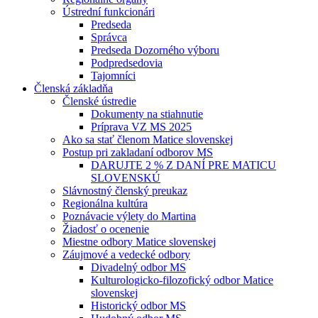
Ústrední funkcionári
Predseda
Správca
Predseda Dozorného výboru
Podpredsedovia
Tajomníci
Členská základňa
Členské ústredie
Dokumenty na stiahnutie
Príprava VZ MS 2025
Ako sa stať členom Matice slovenskej
Postup pri zakladaní odborov MS
DARUJTE 2 % Z DANÍ PRE MATICU
SLOVENSKÚ
Slávnostný členský preukaz
Regionálna kultúra
Poznávacie výlety do Martina
Žiadosť o ocenenie
Miestne odbory Matice slovenskej
Záujmové a vedecké odbory
Divadelný odbor MS
Kulturologicko-filozofický odbor Matice
slovenskej
Historický odbor MS