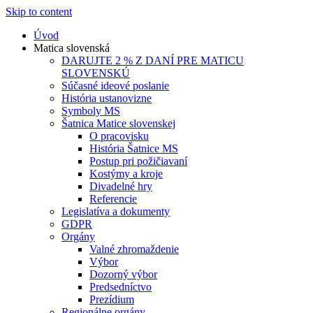
Skip to content
Úvod
Matica slovenská
DARUJTE 2 % Z DANÍ PRE MATICU
SLOVENSKÚ
Súčasné ideové poslanie
História ustanovizne
Symboly MS
Šatnica Matice slovenskej
O pracovisku
História Šatnice MS
Postup pri požičiavaní
Kostýmy a kroje
Divadelné hry
Referencie
Legislatíva a dokumenty
GDPR
Orgány
Valné zhromaždenie
Výbor
Dozorný výbor
Predsedníctvo
Prezídium
Regionálne orgány